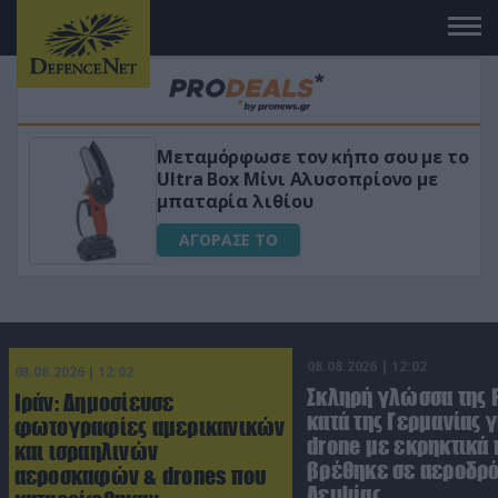
 το
«Μαγική» φόρμουλα τριβόλι + VIP
για αύξηση της λίμπιντο
ΑΓΟΡΑΣΕ ΤΟ
08.08.2026 | 12:02
08.08.2026 | 12:02
Σκληρή γλώσσα της 
Ιράν: Δημοσίευσε
κατά της Γερμανίας γ
φωτογραφίες αμερικανικών
drone με εκρηκτικά
και ισραηλινών
βρέθηκε σε αεροδρό
αεροσκαφών & drones που
Λειψίας