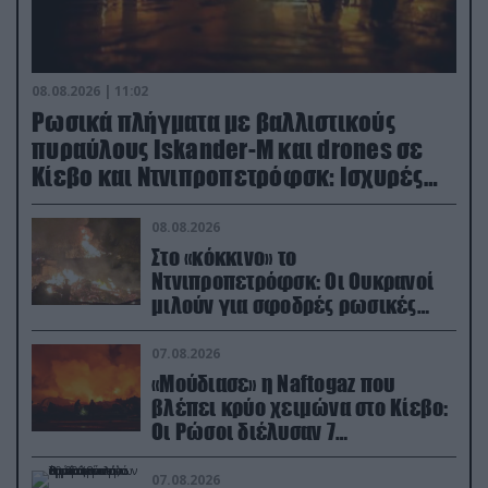
08.08.2026 | 11:02
Ρωσικά πλήγματα με βαλλιστικούς
πυραύλους Iskander-M και drones σε
Κίεβο και Ντνιπροπετρόφσκ: Ισχυρές
εκρήξεις
08.08.2026
Στο «κόκκινο» το
Ντνιπροπετρόφσκ: Οι Ουκρανοί
μιλούν για σφοδρές ρωσικές
επιθέσεις σε όλη την επικράτεια
07.08.2026
«Μούδιασε» η Naftogaz που
βλέπει κρύο χειμώνα στο Κίεβο:
Οι Ρώσοι διέλυσαν 7
εγκαταστάσεις του ουκρανικού
κολοσσού!
07.08.2026