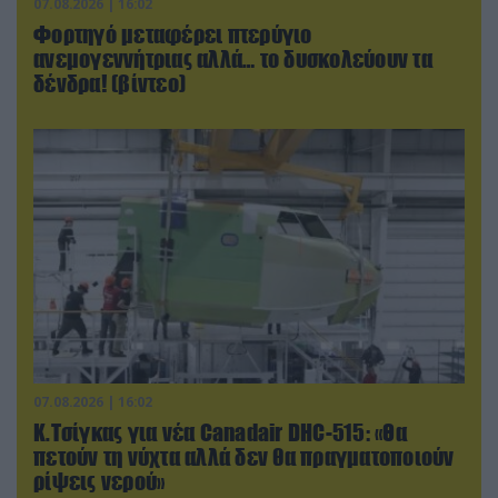
07.08.2026 | 16:02
Φορτηγό μεταφέρει πτερύγιο
ανεμογεννήτριας αλλά… το δυσκολεύουν τα
δένδρα! (βίντεο)
07.08.2026 | 16:02
Κ.Τσίγκας για νέα Canadair DHC-515: «Θα
πετούν τη νύχτα αλλά δεν θα πραγματοποιούν
ρίψεις νερού»