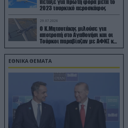
πέταξε για πρώτη φορά μετά το
2023 τουρκικό αεροσκάφος
29.07.2026
Ο Κ.Μητσοτάκης μιλούσε για
αποτροπή στο Αγαθονήσι και οι
Τούρκοι παραβίαζαν με ΑΦΝΣ και
drone
ΕΘΝΙΚΑ ΘΕΜΑΤΑ