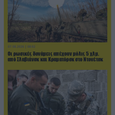
07.08.2026 | 08:02
Οι ρωσικές δυνάμεις απέχουν μόλις 5 χλμ.
από Σλαβιάνσκ και Κραματόρσκ στο Ντονέτσκ