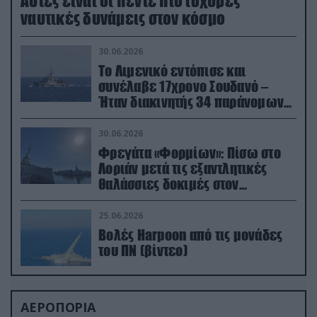
Aυτές είναι οι πέντε πιο ισχυρές
ναυτικές δυνάμεις στον κόσμο
30.06.2026
Το Λιμενικό εντόπισε και
συνέλαβε 17χρονο Σουδανό –
Ήταν διακινητής 34 παράνομων
μεταναστών
30.06.2026
Φρεγάτα «Φορμίων»: Πίσω στο
Λοριάν μετά τις εξαντλητικές
θαλάσσιες δοκιμές στον
απαιτητικό Βισκαϊκό
25.06.2026
Βολές Harpoon από τις μονάδες
του ΠΝ (βίντεο)
ΑΕΡΟΠΟΡΙΑ