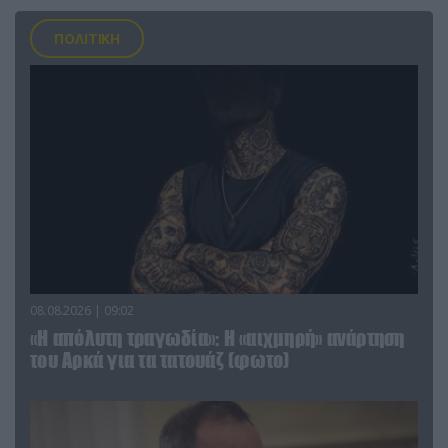
ΠΟΛΙΤΙΚΗ
08.08.2026 | 09:02
«Η απόλυτη τραγωδία»: Η «αιχμηρή» ανάρτηση
του Αρκά για τα τατουάζ (φωτο)