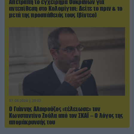
Απετράπη το εγχείρημα Ουκρανών για
αντεπίθεση στο Κολομίγτσι: Δείτε το πριν & το
μετά της προσπάθειάς τους (βίντεο)
07.08.2026 | 20:02
Ο Γιάννης Αλαφούζος «τέλειωσε» τον
Κωνσταντίνο Ζούλα από τον ΣΚΑΪ – Ο λόγος της
απομάκρυνσής του