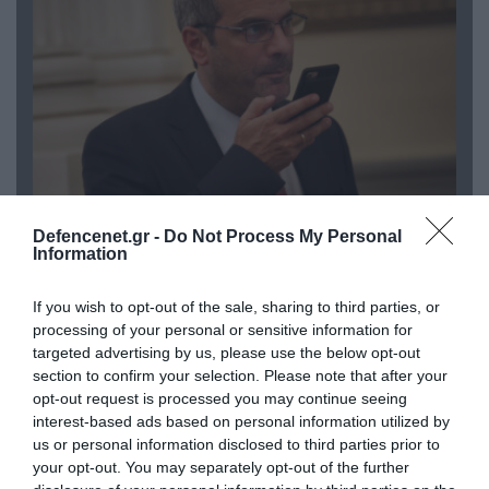
07.08.2026 | 20:02
Defencenet.gr -
Do Not Process My Personal
Ο Γιάννης Αλαφούζος «τέλειωσε» τον
Information
Κωνσταντίνο Ζούλα από τον ΣΚΑΪ – Ο λόγος της
απομάκρυνσής του
If you wish to opt-out of the sale, sharing to third parties, or
processing of your personal or sensitive information for
targeted advertising by us, please use the below opt-out
section to confirm your selection. Please note that after your
opt-out request is processed you may continue seeing
interest-based ads based on personal information utilized by
us or personal information disclosed to third parties prior to
your opt-out. You may separately opt-out of the further