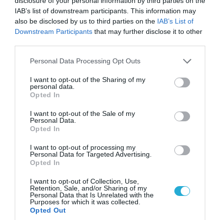
disclosure of your personal information by third parties on the
IAB’s list of downstream participants. This information may
also be disclosed by us to third parties on the
IAB’s List of
Downstream Participants
that may further disclose it to other
third parties.
06.08.2026 | 14:02
Please note that this website/app uses one or more Google
Personal Data Processing Opt Outs
«Επιχείρηση ελεύθερα πεζοδρόμια» στην
services and may gather and store information including but
Αθήνα: Απομακρύνθηκαν παράνομα
not limited to your visit or usage behaviour. You may click to
I want to opt-out of the Sharing of my
personal data.
αντικείμενα από κοινόχρηστους χώρους
grant or deny consent to Google and its third-party tags to
Opted In
use your data for below specified purposes in below Google
consent section.
I want to opt-out of the Sale of my
Personal Data.
Opted In
I want to opt-out of processing my
Personal Data for Targeted Advertising.
Opted In
I want to opt-out of Collection, Use,
Retention, Sale, and/or Sharing of my
Personal Data that Is Unrelated with the
Purposes for which it was collected.
Opted Out