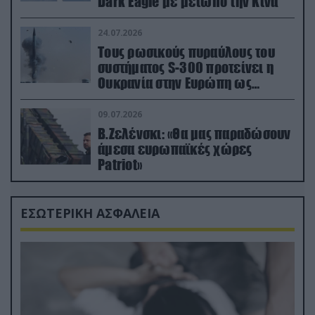
Dark Eagle με μέτωπο την Κίνα
24.07.2026
Τους ρωσικούς πυραύλους του
συστήματος S-300 προτείνει η
Ουκρανία στην Ευρώπη ως
αντιβαλλιστικό σύστημα
09.07.2026
Β.Ζελένσκι: «Θα μας παραδώσουν
άμεσα ευρωπαϊκές χώρες
Patriot»
ΕΣΩΤΕΡΙΚΗ ΑΣΦΑΛΕΙΑ