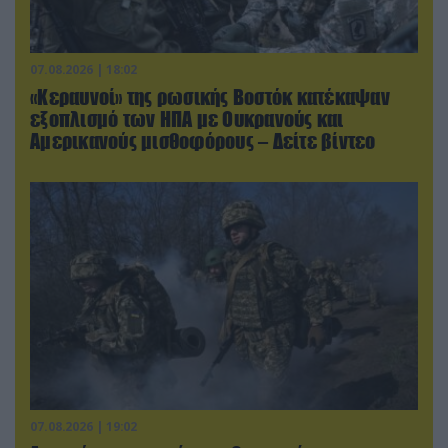
07.08.2026 | 18:02
«Κεραυνοί» της ρωσικής Βοστόκ κατέκαψαν
εξοπλισμό των ΗΠΑ με Ουκρανούς και
Αμερικανούς μισθοφόρους – Δείτε βίντεο
07.08.2026 | 19:02