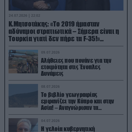
24.07.2026 | 22:02
Κ.Μητσοτάκης: «Το 2019 ήμασταν
αδύναμοι στρατιωτικά – Σήμερα είναι η
Τουρκία γιατί δεν πήρε τα F-35!»
(βίντεο)
09.07.2026
Αλήθειες που πονάνε για την
ετοιμότητα στις Ένοπλες
Δυνάμεις
08.07.2026
Το βιβλίο γεωγραφίας
εμφανίζει την Κύπρο και στην
Ασία! – Αναγνώρισαν τα
κατεχόμενα; (φωτο)
04.07.2026
Η γελοία κυβερνητική