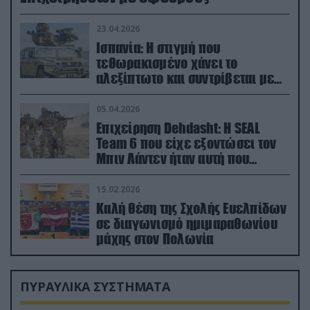
23.04.2026
Ισπανία: Η στιγμή που
τεθωρακισμένο χάνει το
αλεξίπτωτο και συντρίβεται με
ορμή στο έδαφος (βίντεο)
05.04.2026
Επιχείρηση Dehdasht: Η SEAL
Team 6 που είχε εξοντώσει τον
Μπιν Λάντεν ήταν αυτή που
διέσωσε τον πιλότο του F-15
15.02.2026
Καλή θέση της Σχολής Ευελπίδων
σε διαγωνισμό ημιμαραθωνίου
μάχης στον Πολωνία
ΠΥΡΑΥΛΙΚΑ ΣΥΣΤΗΜΑΤΑ