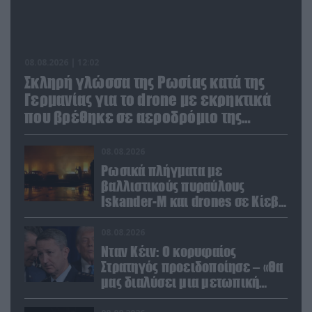
08.08.2026 | 12:02
Σκληρή γλώσσα της Ρωσίας κατά της
Γερμανίας για το drone με εκρηκτικά
που βρέθηκε σε αεροδρόμιο της
Λειψίας
08.08.2026
Ρωσικά πλήγματα με
βαλλιστικούς πυραύλους
Iskander-M και drones σε Κίεβο
και Ντνιπροπετρόφσκ: Ισχυρές
εκρήξεις
08.08.2026
Νταν Κέιν: Ο κορυφαίος
Στρατηγός προειδοποίησε – «Θα
μας διαλύσει μια μετωπική
σύγκρουση με το Ιράν» – Τι