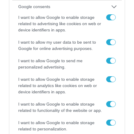
06.08.2026 | 09:03
Google consents
«Οι εντελώς αθώοι»: Η ανάρτηση του Αρκά για
I want to allow Google to enable storage
τα ζώα που χάθηκαν στις πυρκαγιές της
related to advertising like cookies on web or
Αττικής (φωτο)
device identifiers in apps.
I want to allow my user data to be sent to
Google for online advertising purposes.
I want to allow Google to send me
personalized advertising.
I want to allow Google to enable storage
related to analytics like cookies on web or
device identifiers in apps.
I want to allow Google to enable storage
related to functionality of the website or app.
04.08.2026 | 15:02
Αυτή την ώρα το τελευταίο «αντίο» στον πρώην
I want to allow Google to enable storage
υπουργό Ι.Βαρβιτσιώτη (φωτο)
related to personalization.