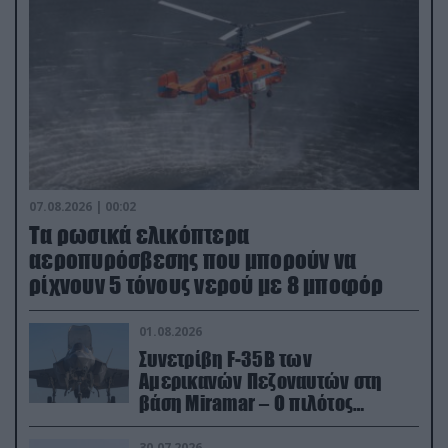
07.08.2026 | 00:02
Τα ρωσικά ελικόπτερα
αεροπυρόσβεσης που μπορούν να
ρίχνουν 5 τόνους νερού με 8 μποφόρ
01.08.2026
Συνετρίβη F-35B των
Αμερικανών Πεζοναυτών στη
βάση Miramar – Ο πιλότος
εκτινάχθηκε εγκαίρως
30.07.2026