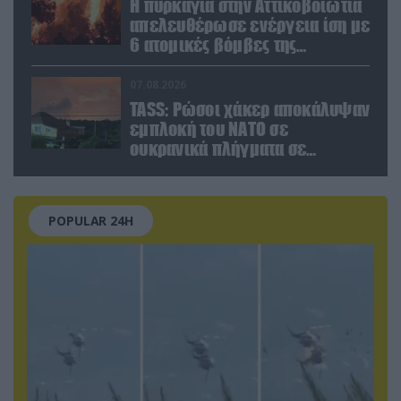
Η πυρκαγιά στην Αττικοβοιωτία
απελευθέρωσε ενέργεια ίση με
6 ατομικές βόμβες της
Χιροσίμα!
07.08.2026
TASS: Ρώσοι χάκερ αποκάλυψαν
εμπλοκή του ΝΑΤΟ σε
ουκρανικά πλήγματα σε
στόχους στο ρωσικό έδαφος!
POPULAR 24H