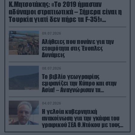
Κ.Μητσοτάκης: «Το 2019 ήμασταν
αδύναμοι στρατιωτικά – Σήμερα είναι η
Τουρκία γιατί δεν πήρε τα F-35!»
(βίντεο)
09.07.2026
Αλήθειες που πονάνε για την
ετοιμότητα στις Ένοπλες
Δυνάμεις
08.07.2026
Το βιβλίο γεωγραφίας
εμφανίζει την Κύπρο και στην
Ασία! – Αναγνώρισαν τα
κατεχόμενα; (φωτο)
04.07.2026
Η γελοία κυβερνητική
ανακοίνωση για την γκάφα του
γραφικού ΣΕΑ Θ.Ντόκου με τους
Ρώσους φαρσέρ