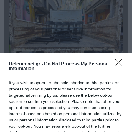
Defencenet.gr -
Do Not Process My Personal
Information
06.08.2026 | 14:02
«Επιχείρηση ελεύθερα πεζοδρόμια» στην
If you wish to opt-out of the sale, sharing to third parties, or
Αθήνα: Απομακρύνθηκαν παράνομα
processing of your personal or sensitive information for
αντικείμενα από κοινόχρηστους χώρους
targeted advertising by us, please use the below opt-out
section to confirm your selection. Please note that after your
opt-out request is processed you may continue seeing
interest-based ads based on personal information utilized by
us or personal information disclosed to third parties prior to
your opt-out. You may separately opt-out of the further