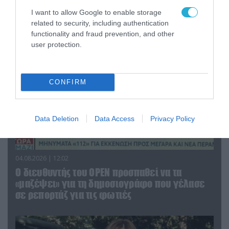
Πυροσβεστών για την δημοσιογράφο του OPEN
που γέλασε στη φωτιά
I want to allow Google to enable storage
related to security, including authentication
functionality and fraud prevention, and other
user protection.
CONFIRM
Data Deletion
Data Access
Privacy Policy
04.08.2026 | 12:02
O διευθυντής του OPEN προσπαθεί να τα
«μαζέψει» για τη δημοσιογράφο που γέλασε
σε ρεπορτάζ για τις φωτιές