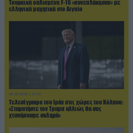
Τουρκικά οπλισμένα F-16 «συνεπλάκησαν» με
ελληνικά μαχητικά στο Αιγαίο
06.08.2026 | 21:02
Τελεσίγραφο του Ιράν στις χώρες του Κόλπου:
«Σταματήστε τον Τραμπ αλλιώς θα σας
χτυπήσουμε σκληρά»