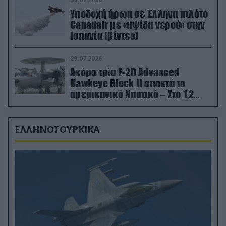
Υποδοχή ήρωα σε Έλληνα πιλότο
Canadair με «αψίδα νερού» στην
Ισπανία (βίντεο)
29.07.2026
Ακόμα τρία E-2D Advanced
Hawkeye Block II αποκτά το
αμερικανικό Ναυτικό – Στο 1,2
δισ.δολάρια το κόστος
ΕΛΛΗΝΟΤΟΥΡΚΙΚΑ