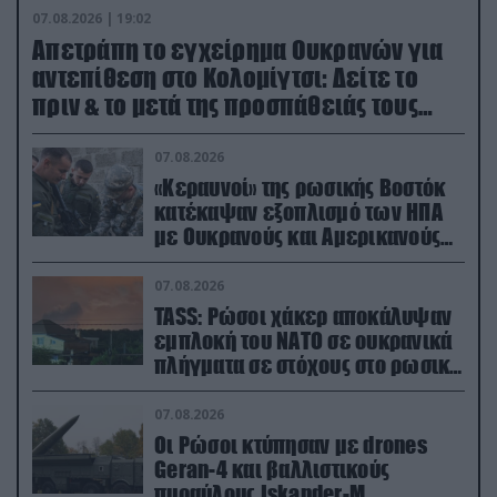
07.08.2026 | 19:02
Απετράπη το εγχείρημα Ουκρανών για
αντεπίθεση στο Κολομίγτσι: Δείτε το
πριν & το μετά της προσπάθειάς τους
(βίντεο)
07.08.2026
«Κεραυνοί» της ρωσικής Βοστόκ
κατέκαψαν εξοπλισμό των ΗΠΑ
με Ουκρανούς και Αμερικανούς
μισθοφόρους – Δείτε βίντεο
07.08.2026
TASS: Ρώσοι χάκερ αποκάλυψαν
εμπλοκή του ΝΑΤΟ σε ουκρανικά
πλήγματα σε στόχους στο ρωσικό
έδαφος!
07.08.2026
Οι Ρώσοι κτύπησαν με drones
Geran-4 και βαλλιστικούς
πυραύλους Iskander-M