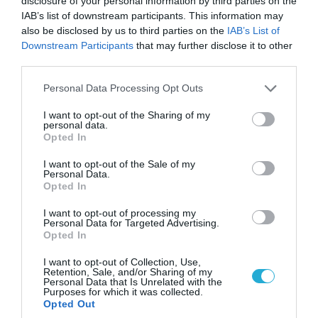
disclosure of your personal information by third parties on the
IAB’s list of downstream participants. This information may
also be disclosed by us to third parties on the
IAB’s List of
Downstream Participants
that may further disclose it to other
third parties.
Please note that this website/app uses one or more Google
Personal Data Processing Opt Outs
services and may gather and store information including but
06.08.2026 | 09:03
not limited to your visit or usage behaviour. You may click to
I want to opt-out of the Sharing of my
personal data.
«Οι εντελώς αθώοι»: Η ανάρτηση του Αρκά για
grant or deny consent to Google and its third-party tags to
Opted In
τα ζώα που χάθηκαν στις πυρκαγιές της
use your data for below specified purposes in below Google
Αττικής (φωτο)
consent section.
I want to opt-out of the Sale of my
Personal Data.
Opted In
I want to opt-out of processing my
Personal Data for Targeted Advertising.
Opted In
I want to opt-out of Collection, Use,
Retention, Sale, and/or Sharing of my
Personal Data that Is Unrelated with the
Purposes for which it was collected.
Opted Out