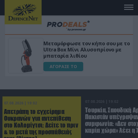
Μεταμόρφωσε τον κήπο σου με το
ικό
Ultra Box Μίνι Αλυσοπρίονο με
μπαταρία λιθίου
ΑΓΟΡΑΣΕ ΤΟ
07.08.2026 | 19:02
07.08.2026 | 19:02
Τουρκία, Σαουδική Α
Απετράπη το εγχείρημα
Πακιστάν υπέγραψαν
Ουκρανών για αντεπίθεση
συμφωνία: «Δεν στο
στο Κολομίγτσι: Δείτε το πριν
καμία χώρα» λέει η
& το μετά της προσπάθειάς