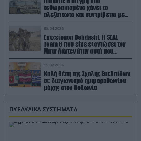
Ισπανία: Η στιγμή που
τεθωρακισμένο χάνει το
αλεξίπτωτο και συντρίβεται με
ορμή στο έδαφος (βίντεο)
05.04.2026
Επιχείρηση Dehdasht: Η SEAL
Team 6 που είχε εξοντώσει τον
Μπιν Λάντεν ήταν αυτή που
διέσωσε τον πιλότο του F-15
15.02.2026
Καλή θέση της Σχολής Ευελπίδων
σε διαγωνισμό ημιμαραθωνίου
μάχης στον Πολωνία
ΠΥΡΑΥΛΙΚΑ ΣΥΣΤΗΜΑΤΑ