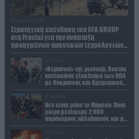
07.08.2026 | 18:02
Στρατηγική επένδυση του EFA GROUP
στη Fractal για την ανάπτυξη
προηγμένων αμυντικών τεχνολογιών
σε Ελλάδα και Κύπρο
07.08.2026
«Κεραυνοί» της ρωσικής Βοστόκ
κατέκαψαν εξοπλισμό των ΗΠΑ
με Ουκρανούς και Αμερικανούς
μισθοφόρους – Δείτε βίντεο
07.08.2026
Δεν είναι μόνο το Μαρόκο: Ποια
χώρα μετέφερε 2.000
παράνομους αλλοδαπούς και με
ναρκωτικά στην Ισπανία
(βίντεο)
07.08.2026