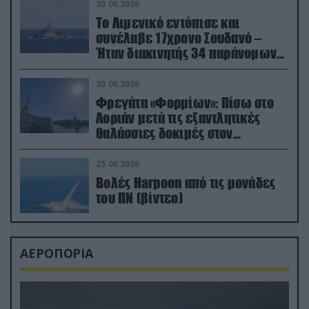
30.06.2026
Το Λιμενικό εντόπισε και
συνέλαβε 17χρονο Σουδανό –
Ήταν διακινητής 34 παράνομων
μεταναστών
30.06.2026
Φρεγάτα «Φορμίων»: Πίσω στο
Λοριάν μετά τις εξαντλητικές
θαλάσσιες δοκιμές στον
απαιτητικό Βισκαϊκό
25.06.2026
Βολές Harpoon από τις μονάδες
του ΠΝ (βίντεο)
ΑΕΡΟΠΟΡΙΑ