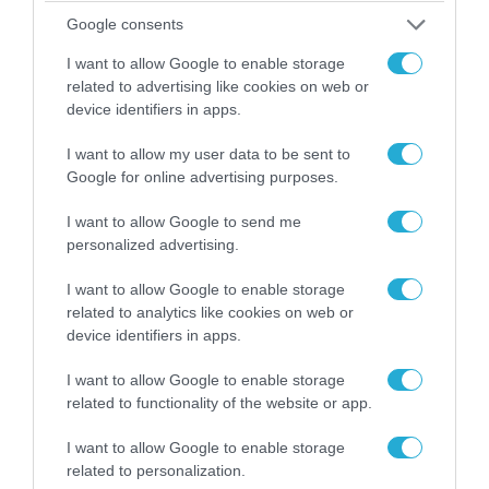
Google consents
I want to allow Google to enable storage
04.08.2026 | 15:02
related to advertising like cookies on web or
Αυτή την ώρα το τελευταίο «αντίο» στον πρώην
device identifiers in apps.
υπουργό Ι.Βαρβιτσιώτη (φωτο)
I want to allow my user data to be sent to
Google for online advertising purposes.
I want to allow Google to send me
personalized advertising.
I want to allow Google to enable storage
related to analytics like cookies on web or
device identifiers in apps.
I want to allow Google to enable storage
related to functionality of the website or app.
04.08.2026 | 13:02
I want to allow Google to enable storage
Η ανακοίνωση του Πανελλήνιου Σωματείου
related to personalization.