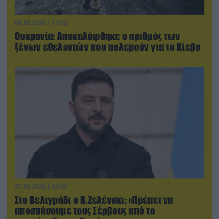
06.08.2026 | 17:02
Ουκρανία: Αποκαλύφθηκε ο αριθμός των
ξένων εθελοντών που πολεμούν για το Κίεβο
07.08.2026 | 02:02
Στο Βελιγράδι ο Β.Ζελένσκι: «Πρέπει να
αποσπάσουμε τους Σέρβους από το