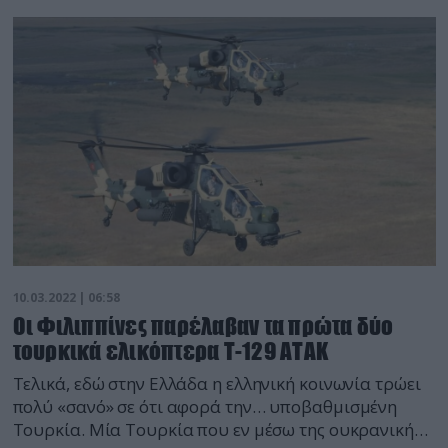
που αντικατέστησε το Μ47 Dragon. Άρχισε να
εντάσσεται σε υπηρεσία από το 1996. Χρησιμοποιεί
αυτόματο σύστημα σκόπευσης υπερύθρων και ο
χρήστης του μπορεί είτε να καλυφθεί άμεσα μετά την
εκτόξευση ή […]
10.03.2022 | 06:58
Οι Φιλιππίνες παρέλαβαν τα πρώτα δύο
τουρκικά ελικόπτερα Τ-129 ΑΤΑΚ
Τελικά, εδώ στην Ελλάδα η ελληνική κοινωνία τρώει
πολύ «σανό» σε ότι αφορά την… υποβαθμισμένη
Τουρκία. Μία Τουρκία που εν μέσω της ουκρανικής