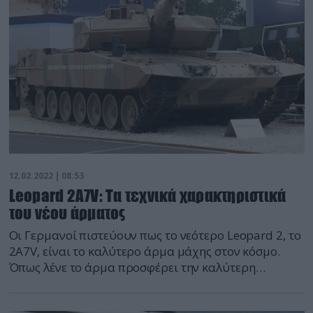
σε σχέση με το SB-1 Defiant, θα είναι ταχύτερο, […]
12.02.2022 | 08:53
Leopard 2A7V: Τα τεχνικά χαρακτηριστικά
του νέου άρματος
Οι Γερμανοί πιστεύουν πως το νεότερο Leopard 2, το
2Α7V, είναι το καλύτερο άρμα μάχης στον κόσμο.
Όπως λένε το άρμα προσφέρει την καλύτερη
προστασία, έχει την μεγαλύτερη ισχύ πυρός και
αυξημένη ευκινησία από κάθε άρμα της κατηγορίας