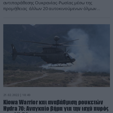
αντιπαράθεσης Ουκρανίας-Ρωσίας μέσω της
προμήθειας άλλων 20 αυτοκινούμενων όλμων
Mjolner (Granatkastaranscarband-90/Grkpbv 90 σε
σουηδική υπηρεσία) έναντι 46,5 εκατομμύρια ευρώ.
Σε υπηρεσία βρίσκονται ήδη 40 όλμοι του τύπου επί
σκάφους CV-90. Η ανάπτυξη των Mjolner ξεκίνησε το
2016 από την HB Utveckling μια κοινοπραξία μεταξύ
της BAE […]
21.02.2022 | 18:40
Kiowa Warrior και αναβάθμιση ρουκετών
Hydra 70: Αναγκαίο βήμα για την ισχύ πυρός