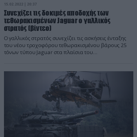
15.02.2022 | 20:37
Συνεχίζει τις δοκιμές αποδοχής των
τεθωρακισμένων Jaguar ο γαλλικός
στρατός (βίντεο)
Ο γαλλικός στρατός συνεχίζει τις ασκήσεις ένταξης
του νέου τροχοφόρου τεθωρακισμένου βάρους 25
τόνων τύπου Jaguar στα πλαίσια του
προγράμματος Scorpion. Η ανάπτυξη των Jaguar
ξεκίνησε το 2015 από τις Nexter, Arquus και Thales
και συνολικά θα παραδοθούν 300 οχήματα.