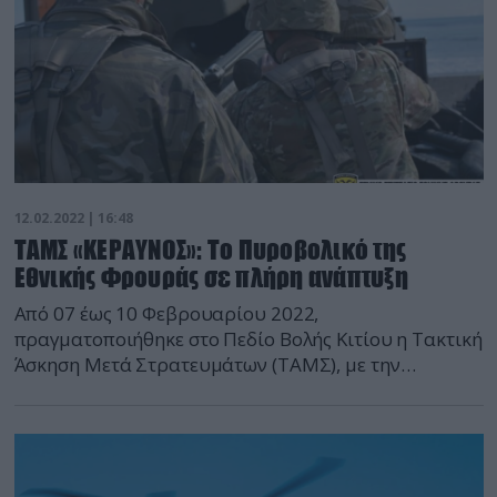
12.02.2022 | 16:48
ΤΑΜΣ «ΚΕΡΑΥΝΟΣ»: Το Πυροβολικό της
Εθνικής Φρουράς σε πλήρη ανάπτυξη
Από 07 έως 10 Φεβρουαρίου 2022,
πραγματοποιήθηκε στο Πεδίο Βολής Κιτίου η Τακτική
Άσκηση Μετά Στρατευμάτων (ΤΑΜΣ), με την
επωνυμία «ΚΕΡΑΥΝΟΣ 2022», κατά τη διάρκεια της
οποίας Μονάδες Πυροβολικού της Εθνικής Φρουράς
(ΕΦ), στη βάση ρεαλιστικού σεναρίου παρείχαν
υποστήριξη με όλα τα οπλικά τους συστήματα.
Σκοπός της άσκησης, ήταν ο συντονισμός των πυρών