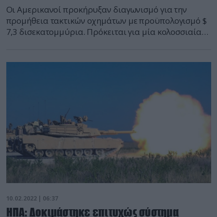
Oι Αμερικανοί προκήρυξαν διαγωνισμό για την
προμήθεια τακτικών οχημάτων με προϋπολογισμό $
7,3 δισεκατομμύρια. Πρόκειται για μία κολοσσιαία
προμήθεια αν και ο αριθμός των νέων οχημάτων δεν
είναι γνωστός, αλλά παλαιότερα δημοσιεύματα
έχουν αναφέρει 17.000 οχήματα και 10.000
ρυμουλκούμενα (trailer) Ο διαγωνισμός είναι
ανοιχτός και εκτός της Oshkosh, που ήδη έχει
επιλεγεί με το JLTV (Joint Light […]
10.02.2022 | 06:37
HΠΑ: Δοκιμάστηκε επιτυχώς σύστημα