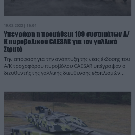
19.02.2022 | 16:04
Υπεγράφη η προμήθεια 109 συστημάτων Α/
Κ πυροβολικού CAESAR για τον γαλλικό
Στρατό
Την απόφαση για την ανάπτυξη της νέας έκδοσης του
Α/Κ τροχοφόρου πυροβόλου CAESAR υπέγραψαν ο
διευθυντής της γαλλικής διεύθυνσης εξοπλισμών
(DGA) Joël Barre και η Γαλλίδα υπουργός Άμυνας
Φλοράνς Παρλί υπό την παρουσία του Γάλλου
πρωθυπουργού Ζαν Καστέξ. Το συμβόλαιο αφορά
μια έκδοση 6×6 του Α/Κ πυροβόλου των 155 χλστ. και
την παραγωγή 109 συστημάτων […]