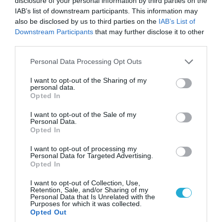
disclosure of your personal information by third parties on the
χωρών γίνονται ακόμα πιο στενοί. Στα μέσα
IAB’s list of downstream participants. This information may
κοινωνικής δικτύωσης έχουν κυκλοφορήσει εικόνες
also be disclosed by us to third parties on the
IAB’s List of
τουλάχιστον ενός μαχητικού αεροσκάφους τύπου J-
Downstream Participants
that may further disclose it to other
10, πιθανότατα στις εγκαταστάσεις της
third parties.
κατασκευάστριας εταιρείας Chengdu, φέροντας […]
Please note that this website/app uses one or more Google
Personal Data Processing Opt Outs
services and may gather and store information including but
not limited to your visit or usage behaviour. You may click to
I want to opt-out of the Sharing of my
personal data.
grant or deny consent to Google and its third-party tags to
Opted In
use your data for below specified purposes in below Google
consent section.
I want to opt-out of the Sale of my
Personal Data.
Opted In
I want to opt-out of processing my
17.02.2022 | 10:25
Personal Data for Targeted Advertising.
Όταν ιδρύθηκε η Προεδρική Φρουρά – Οι
Opted In
θρυλικοί Εύζωνες του ΕΣ (βίντεο)
I want to opt-out of Collection, Use,
Retention, Sale, and/or Sharing of my
Δεν υπάρχει Έλληνας που να μη νιώθει υπερήφανος
Personal Data that Is Unrelated with the
για την ύπαρξη της, που να μην έχει θαυμάσει τους
Purposes for which it was collected.
Opted Out
άνδρες της να στέκονται ακίνητοι στο Σύνταγμα και