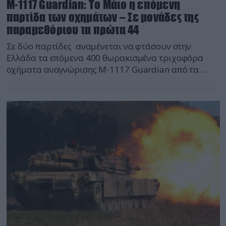
Μ-1117 Guardian: Το Μάιο η επόμενη
παρτίδα των οχημάτων – Σε μονάδες της
παραμεθόριου τα πρώτα 44
Σε δύο παρτίδες αναμένεται να φτάσουν στην
Ελλάδα τα επόμενα 400 θωρακισμένα τριχοφόρα
οχήματα αναγνώρισης Μ-1117 Guardian από τα
1.200 που είναι παραλάβει συνολικά ο ΕΣ. Τα
πρώτα 150 οχήματα αναμένονται τον προσεχή Μάιο
ενώ τα υπόλοιπα 250 ένα μήνα αργότερα. Οι
παραδόσεις θα συνεχιστούν και το 2023 ώστε να
παραληφθούν και τα υπόλοιπα […]