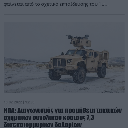
φαίνεται από το σχετικό εκπαίδευσης του 1υ
συντάγματος αλεξιπτωτιστών. Ο γαλλικός Στρατός
διαθέτει 48 ΝΗ90 από 74 που έχει υπό παραγγελία.
Αντίθετα ο ΕΣ διαθέτει 14 ΝΗ90 με την
επιχειρησιακή του κατάσταση να είναι άγνωστη, και
θεωρητικά αναμένει την παράδοση των υπολοίπων
έξι.
10.02.2022 | 12:30
HΠΑ: Διαγωνισμός για προμήθεια τακτικών
οχημάτων συνολικού κόστους 7,3
δισεκατομμυρίων δολαρίων