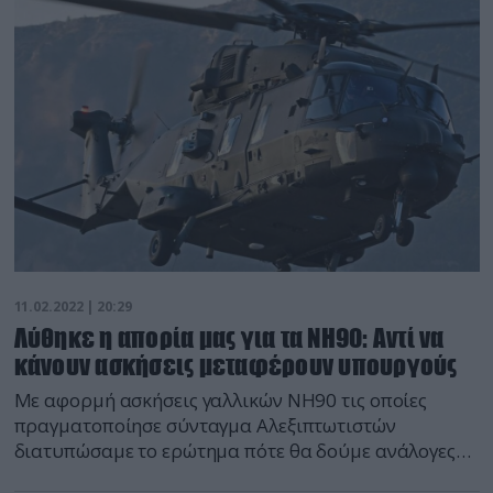
του στον κόσμο παρά το βάρος του των σχεδόν 70
τόνων. Το άρμα διαθέτει σύνθετη θωράκιση νέου […]
11.02.2022 | 20:29
Λύθηκε η απορία μας για τα ΝΗ90: Αντί να
κάνουν ασκήσεις μεταφέρουν υπουργούς
Με αφορμή ασκήσεις γαλλικών ΝΗ90 τις οποίες
πραγματοποίησε σύνταγμα Αλεξιπτωτιστών
διατυπώσαμε το ερώτημα πότε θα δούμε ανάλογες
εικόνες και με τα ΝΗ90 της ΑΣ τα οποία έχουν