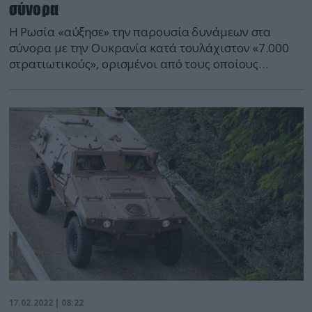
σύνορα
Η Ρωσία «αύξησε» την παρουσία δυνάμεων στα
σύνορα με την Ουκρανία κατά τουλάχιστον «7.000
στρατιωτικούς», ορισμένοι από τους οποίους
έφθασαν εκεί χθες Τετάρτη, δήλωσε ανώτερος
αξιωματούχος του Λευκού Οίκου, χαρακτηρίζοντας
«ψευδή» την ανακοίνωση της Μόσχας πως
προχώρησε στην απόσυρση κάποιων δυνάμεων.
«Χθες οι Ρώσοι ανακοίνωσαν πως απέσυραν
στρατεύματα από τα σύνορα με την Ουκρανία (…).
[…]
17.02.2022 | 08:22