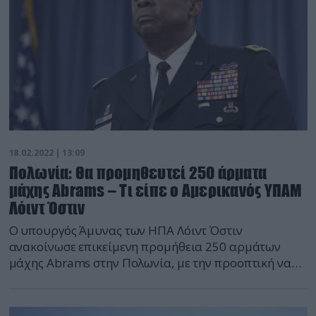
18.02.2022 | 13:09
Πολωνία: Θα προμηθευτεί 250 άρματα
μάχης Abrams – Τι είπε ο Αμερικανός ΥΠΑΜ
Λόιντ Όστιν
Ο υπουργός Άμυνας των ΗΠΑ Λόιντ Όστιν
ανακοίνωσε επικείμενη προμήθεια 250 αρμάτων
μάχης Abrams στην Πολωνία, με την προοπτική να
την ενισχύσει έναντι της Ρωσίας. Ο Όστιν έκανε την
ανακοίνωση αυτή στη διάρκεια επίσκεψης στη
Βαρσοβία. Φυσικά αναφέρθηκαν όπως πάντα με την