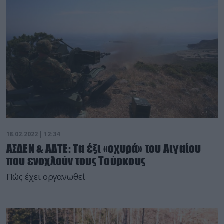
γνωστή αντιρωσική υστερία στις ρωσικές δυνάμεις
που εν πάση περιπτώσει έχουν τις βάσεις […]
18.02.2022 | 12:34
ΑΣΔΕΝ & ΑΔΤΕ: Τα έξι «οχυρά» του Αιγαίου
που ενοχλούν τους Τούρκους
Πώς έχει οργανωθεί