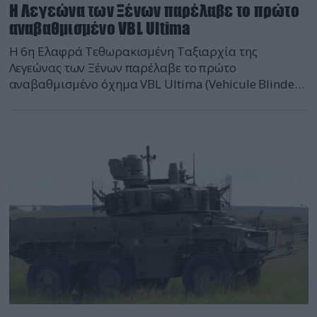
Η Λεγεώνα των Ξένων παρέλαβε το πρώτο
αναβαθμισμένο VBL Ultima
H 6η Ελαφρά Τεθωρακισμένη Ταξιαρχία της
Λεγεώνας των Ξένων παρέλαβε το πρώτο
αναβαθμισμένο όχημα VBL Ultima (Vehicule Blinde
Leger). Συνολικά η Γαλλία αναβαθμίζει 800 VBL στο
επίπεδο VBL Ultima (σε υπηρεσία υπηρετούν περί τα
1.446 VBL σε διαφορετικές εκδόσεις). Το δεύτερο
μισό του 2019 ο γαλλικός Στρατός παρέλαβε το
πρώτο αναβαθμισμένο VBL προ-παραγωγής για
δοκιμές […]