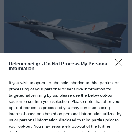
και αναπτύχθηκε ως αντικαταστάτης των LAW και
RPG. Το ελάχιστο βεληνεκές του Enforcer είναι 100
μέτρα, ενώ το […]
Defencenet.gr -
Do Not Process My Personal
Information
18.02.2022 | 06:31
If you wish to opt-out of the sale, sharing to third parties, or
J-10: Το Πακιστάν παρέλαβε τα δύο πρώτα
processing of your personal or sensitive information for
targeted advertising by us, please use the below opt-out
κινεζικά μαχητικά
section to confirm your selection. Please note that after your
Tα πρώτα κινεζικής κατασκευής μαχητικά
opt-out request is processed you may continue seeing
αεροσκάφη πολλαπλών ρόλων τύπου J-10 για την
interest-based ads based on personal information utilized by
Αεροπορία του Πακιστάν (PAF) έκαναν την εμφάνισή
us or personal information disclosed to third parties prior to
τους στην Κίνα, που σημαίνει πως οι δεσμοί των δύο
your opt-out. You may separately opt-out of the further