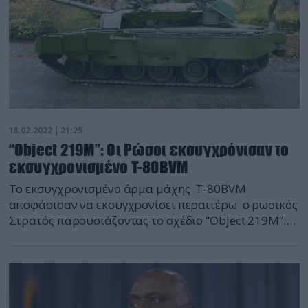
18.02.2022 | 21:25
“Object 219M”: Οι Ρώσοι εκσυγχρόνισαν το
εκσυγχρονισμένο T-80BVM
Το εκσυγχρονισμένο άρμα μάχης T-80BVM
αποφάσισαν να εκσυγχρονίσει περαιτέρω ο ρωσικός
Στρατός παρουσιάζοντας το σχέδιο “Object 219M”:
Το άρμα διαθέτει νέο κινητήρα, σύστημα
αυτοπροστασίας Arena APS όπως και νέο πολυβόλο
για τον διοικητή.