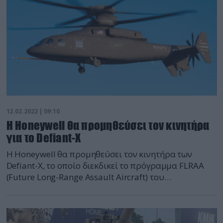
υποστηρίξεως πυροβολικού, […]
12.02.2022 | 09:10
H Honeywell θα προμηθεύσει τον κινητήρα
για το Defiant-X
H Honeywell θα προμηθεύσει τον κινητήρα των
Defiant-X, το οποίο διεκδικεί το πρόγραμμα FLRAA
(Future Long-Range Assault Aircraft) του
αμερικανικού Στρατού. Ο κινητήρας που επιλέχθηκε
είναι ο HTS-7500. To Defiant-X είναι μια
αναβαθμισμένη έκδοση του SB-1 Defiant. Σύμφωνα
με την κοινοπραξία Boeing και Sikorsky το Defiant-X,