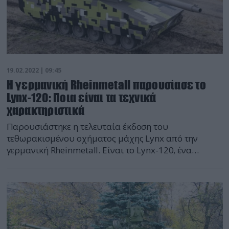
19.02.2022 | 09:45
Η γερμανική Rheinmetall παρουσίασε το
Lynx-120: Ποια είναι τα τεχνικά
χαρακτηριστικά
Παρουσιάστηκε η τελευταία έκδοση του
τεθωρακισμένου οχήματος μάχης Lynx από την
γερμανική Rheinmetall. Είναι το Lynx-120, ένα
ελαφρύ άρμα μάχης με πυροβόλο των 120 χιλιοστών
επί του οχήματος Lynx Kf-41. Από κατασκευής το
Lynx-120 μπορεί να προσαρμοστεί, ανάλογα με τις
απαιτήσεις του πελάτη, ενώ η φιλοσοφία «plug-and-
play» που ενσωματώνει επιτρέπει την γρήγορη και
οικονομική αναβάθμιση […]