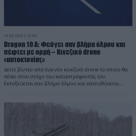
12.02.2022 | 22:04
Dragon 10 A: Φεύγει σαν βλήμα όλμου και
πέφτει με ορμή – Κινεζικό drone
«αυτοκτονίας»
Δείτε βίντεο από ένα νέο κινεζικό drone το οποίο θα
πέσει στον στόχο του καταστρέφοντάς τον.
Εκτοξεύεται σαν βλήμα όλμου και κατευθύνεται
μέσω τηλεοπτικής και IR κάμερας. Το drone
επιδείχθηκε σε αεροπορική έκθεση στην Κίνα.