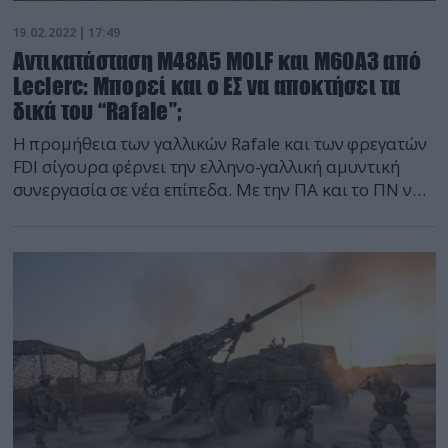
19.02.2022 | 17:49
Αντικατάσταση M48A5 MOLF και M60A3 από
Leclerc: Μπορεί και ο ΕΣ να αποκτήσει τα
δικά του “Rafale”;
Η προμήθεια των γαλλικών Rafale και των φρεγατών
FDI σίγουρα φέρνει την ελληνο-γαλλική αμυντική
συνεργασία σε νέα επίπεδα. Με την ΠΑ και το ΠΝ να
έχουν προτιμήσει γαλλικά όπλα μοιραία η σκέψη
έρχεται και στον ΕΣ με το ερώτημα «γιατί όχι»; Ο
λόγος για 184 άρματα μάχης Leclerc (κατασκευής
1991–1996 και 1997-2003) που έχει σε […]