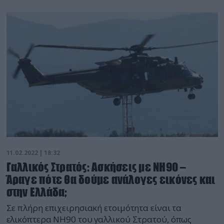
καταστεί «μουσειακό» έκθεμα (hangar queen) αφού
οι διαθεσιμότητες βρίσκονται στο ναδίρ. Από τα 14
ελικόπτερα ο αριθμός των επιχειρησιακών είναι
άγνωστος, αλλά είναι απογοητευτικός. Στο ερώτημα
εάν θα […]
11.02.2022 | 18:32
Γαλλικός Στρατός: Ασκήσεις με ΝΗ90 –
Άραγε πότε θα δούμε ανάλογες εικόνες και
στην Ελλάδα;
Σε πλήρη επιχειρησιακή ετοιμότητα είναι τα
ελικόπτερα ΝΗ90 του γαλλικού Στρατού, όπως