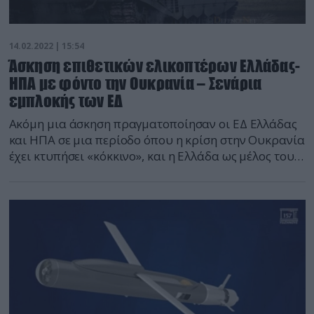
14.02.2022 | 15:54
Άσκηση επιθετικών ελικοπτέρων Ελλάδας-
ΗΠΑ με φόντο την Ουκρανία – Σενάρια
εμπλοκής των ΕΔ
Ακόμη μια άσκηση πραγματοποίησαν οι ΕΔ Ελλάδας
και ΗΠΑ σε μια περίοδο όπου η κρίση στην Ουκρανία
έχει κτυπήσει «κόκκινο», και η Ελλάδα ως μέλος του
ΝΑΤΟ είναι ενταγμένη στον σχεδιασμό της
Συμμαχίας. Aυτό πολύ απλά σημαίνει ότι στο
απεφκταίο σενάριο εμπλοκής του ΝΑΤΟ στην
ανατολική Ευρώπη η Ελλάδα είναι υποχρεωμένη να
διαθέσει μια δύναμη […]