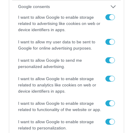
να μην έχει κοντοσταθεί για να τους παρατηρήσει
Google consents
στην τακτική αλλαγή φρουράς τους. Η ιστορία της
Προεδρικής Φρουράς ξεκινά στις 12 Δεκεμβρίου του
I want to allow Google to enable storage
1868, ως μάχιμο και τελετουργικό άγημα […]
related to advertising like cookies on web or
device identifiers in apps.
I want to allow my user data to be sent to
Google for online advertising purposes.
I want to allow Google to send me
personalized advertising.
I want to allow Google to enable storage
related to analytics like cookies on web or
device identifiers in apps.
17.02.2022 | 09:01
I want to allow Google to enable storage
Το Ιράκ προσανατολίζεται σε προμήθεια
related to functionality of the website or app.
ρωσικών T-90 αντί των αμερικανικών M1A2
Abram
I want to allow Google to enable storage
related to personalization.
Το Ιράκ θέλει να προμηθευτεί μια μεγάλη παρτίδα