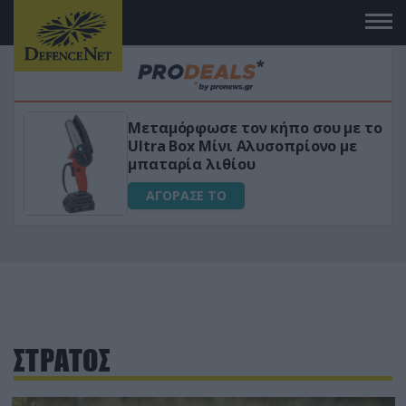
ε το
«Μαγική» φόρμουλα τριβόλι + VIP
ε
για αύξηση της λίμπιντο
ΑΓΟΡΑΣΕ ΤΟ
ΣΤΡΑΤΟΣ