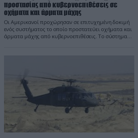
προστασίας από κυβερνοεπιθέσεις σε
οχήματα και άρματα μάχης
Οι Αμερικανοί προχώρησαν σε επιτυχημένη δοκιμή
ενός συστήματος το οποίο προστατεύει οχήματα και
άρματα μάχης από κυβερνοεπιθέσεις. Το σύστημα
(1553 Bus Defender) ανέπτυξε η Peraton και
δοκιμάστηκε επί άρματος μάχης M-1A2 Abrams. Το
σύστημα προστατεύει την κύρια αρτηρία λήψης και
διαβίβασης δεδομένων των οχημάτων και των
αρμάτων μάχης από κακόβουλες επιθέσεις. Το
σύστημα διαχειρίζεται όλες […]