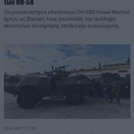
των OH-58
Τα μονοκινητήρια ελικόπτερα OH-58D Kiowa Warrior
έχουν ως βασικές τους αποστολές την ανάληψη
αποστολών επιτήρησης, επιθετικής αναγνώρισης
(εύρεση και κατάδειξη στόχων και προσβολής τους
όταν οι συνθήκες το επιτρέπουν) , υποστήριξης
αεροκίνητων και αμφίβιων επιχειρήσεων (με την
ταυτόχρονη παρουσία τους πάνω από την υπό
κατάληψη περιοχή) καθώς και προκεχωρημένης
εκπαίδευσης των χειριστών της Αεροπορίας
Στρατού. […]
21.02.2022 | 17:30