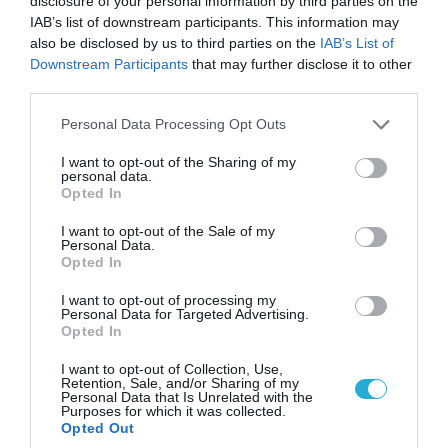
disclosure of your personal information by third parties on the
IAB’s list of downstream participants. This information may
also be disclosed by us to third parties on the
IAB’s List of
Downstream Participants
that may further disclose it to other
third parties.
Please note that this website/app uses one or more Google
Personal Data Processing Opt Outs
services and may gather and store information including but
not limited to your visit or usage behaviour. You may click to
I want to opt-out of the Sharing of my
personal data.
grant or deny consent to Google and its third-party tags to
Opted In
use your data for below specified purposes in below Google
consent section.
I want to opt-out of the Sale of my
Personal Data.
Opted In
04.08.2026 | 13:02
Η ανακοίνωση του Πανελλήνιου Σωματείου
I want to opt-out of processing my
Personal Data for Targeted Advertising.
Πυροσβεστών για την δημοσιογράφο του OPEN
Opted In
που γέλασε στη φωτιά
I want to opt-out of Collection, Use,
Retention, Sale, and/or Sharing of my
Personal Data that Is Unrelated with the
Purposes for which it was collected.
Opted Out