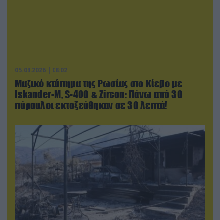
05.08.2026 | 08:02
Μαζικό κτύπημα της Ρωσίας στο Κίεβο με
Iskander-Μ, S-400 & Zircon: Πάνω από 30
πύραυλοι εκτοξεύθηκαν σε 30 λεπτά!