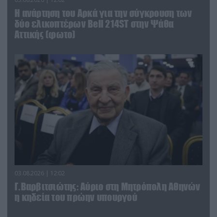
Η ανάρτηση του Αρκά για την σύγκρουση των
δύο ελικοπτέρων Bell 214ST στην Ψάθα
Αττικής (φωτο)
03.08.2026 | 12:02
Γ.Βαρβιτσιώτης: Aύριο στη Μητρόπολη Αθηνών
η κηδεία του πρώην υπουργού