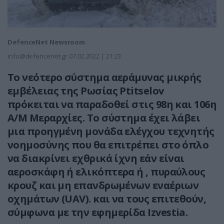
DefenceNet Newsroom
info@defencenet.gr
07.02.2022 | 21:23
Το νεότερο σύστημα αεράμυνας μικρής
εμβέλειας της Ρωσίας Ptitselov
πρόκειται να παραδοθεί στις 98η και 106η
Α/Μ Μεραρχίες. Το σύστημα έχει λάβει
μια προηγμένη μονάδα ελέγχου τεχνητής
νοημοσύνης που θα επιτρέπει στο όπλο
να διακρίνει εχθρικά ίχνη εάν είναι
αεροσκάφη ή ελικόπτερα ή , πυραύλους
κρουζ και μη επανδρωμένων εναέριων
οχημάτων (UAV). και να τους επιτεθούν,
σύμφωνα με την εφημερίδα Izvestia.