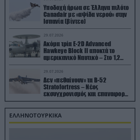
Υποδοχή ήρωα σε Έλληνα πιλότο
Canadair με «αψίδα νερού» στην
Ισπανία (βίντεο)
29.07.2026
Ακόμα τρία E-2D Advanced
Hawkeye Block II αποκτά το
αμερικανικό Ναυτικό – Στο 1,2
δισ.δολάρια το κόστος
29.07.2026
Δεν «πεθαίνουν» τα Β-52
Stratofortress – Νέος
εκσυγχρονισμός και επαναφορά
από τα «νεκροταφεία»
ΕΛΛΗΝΟΤΟΥΡΚΙΚΑ