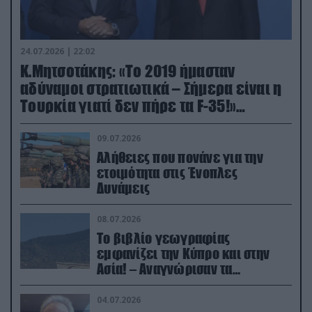
24.07.2026 | 22:02
Κ.Μητσοτάκης: «Το 2019 ήμασταν
αδύναμοι στρατιωτικά – Σήμερα είναι η
Τουρκία γιατί δεν πήρε τα F-35!»
(βίντεο)
09.07.2026
Αλήθειες που πονάνε για την
ετοιμότητα στις Ένοπλες
Δυνάμεις
08.07.2026
Το βιβλίο γεωγραφίας
εμφανίζει την Κύπρο και στην
Ασία! – Αναγνώρισαν τα
κατεχόμενα; (φωτο)
04.07.2026