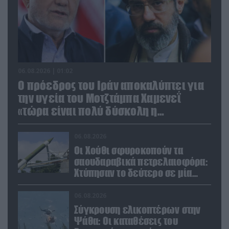
06.08.2026 | 01:02
Ο πρόεδρος του Ιράν αποκαλύπτει για
την υγεία του Μοτζτάμπα Χαμενεΐ
«τώρα είναι πολύ δύσκολη η
επικοινωνία»
06.08.2026
Οι Χούθι σφυροκοπούν τα
σαουδαραβικά πετρελαιοφόρα:
Χτύπησαν το δεύτερο σε μία
ημέρα στην Ερυθρά Θάλασσα
06.08.2026
Σύγκρουση ελικοπτέρων στην
Ψάθα: Οι καταθέσεις του