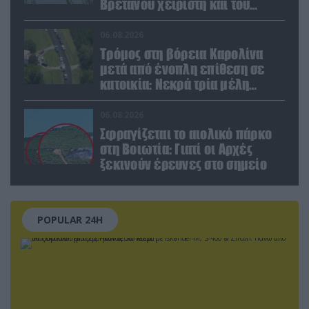
Βρετανού χειριστή και του
Έλληνα πιλότου από το δεύτερο
μέσο
06.08.2026
Τρόμος στη βόρεια Καρολίνα
μετά από ένοπλη επίθεση σε
κατοικία: Νεκρά τρία μέλη
οικογένειας – 4 οι τραυματίες
(upd)
06.08.2026
Σφραγίζεται το αιολικό πάρκο
στη Βοιωτία: Γιατί οι Αρχές
ξεκινούν έρευνες στο σημείο
POPULAR 24H