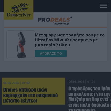
ν κήπο σου με το
«Μαγική» φόρμουλα τρι
Αλυσοπρίονο με
για αύξηση της λίμπιν
υ
ΑΓΟΡΑΣΕ ΤΟ
06.08.2026 | 01:02
06.08.2026 | 01:02
Ο πρόεδρος του Ιράν
Drones οπτικών ινών
αποκαλύπτει για την
κυριαρχούν στο ουκρανικό
Μοτζτάμπα Χαμενεΐ 
μέτωπο (βίντεο)
είναι πολύ δύσκολη 
επικοινωνία»