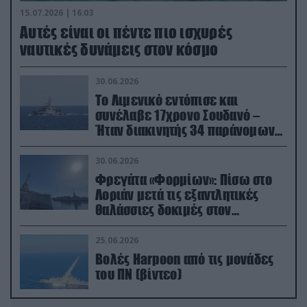
15.07.2026 | 16:03
Aυτές είναι οι πέντε πιο ισχυρές
ναυτικές δυνάμεις στον κόσμο
30.06.2026
Το Λιμενικό εντόπισε και
συνέλαβε 17χρονο Σουδανό –
Ήταν διακινητής 34 παράνομων
μεταναστών
30.06.2026
Φρεγάτα «Φορμίων»: Πίσω στο
Λοριάν μετά τις εξαντλητικές
θαλάσσιες δοκιμές στον
απαιτητικό Βισκαϊκό
25.06.2026
Βολές Harpoon από τις μονάδες
του ΠΝ (βίντεο)