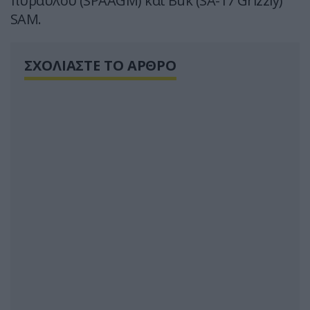
πυραύλου (SPAAGM) και Buk (SA-17 Grizzly)
SAM.
ΣΧΟΛΙΑΣΤΕ ΤΟ ΑΡΘΡΟ