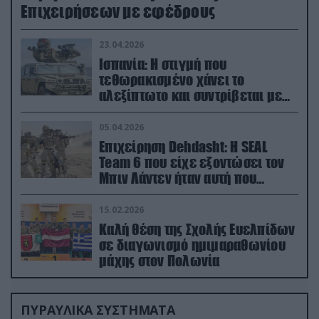
Επιχειρήσεων με εφέδρους
23.04.2026
Ισπανία: Η στιγμή που
τεθωρακισμένο χάνει το
αλεξίπτωτο και συντρίβεται με
ορμή στο έδαφος (βίντεο)
05.04.2026
Επιχείρηση Dehdasht: Η SEAL
Team 6 που είχε εξοντώσει τον
Μπιν Λάντεν ήταν αυτή που
διέσωσε τον πιλότο του F-15
15.02.2026
Καλή θέση της Σχολής Ευελπίδων
σε διαγωνισμό ημιμαραθωνίου
μάχης στον Πολωνία
ΠΥΡΑΥΛΙΚΑ ΣΥΣΤΗΜΑΤΑ