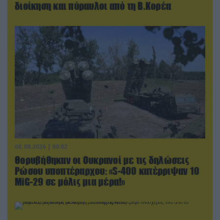
διοίκηση και πύραυλοι από τη Β.Κορέα
06.08.2026 | 00:02
Θορυβήθηκαν οι Ουκρανοί με τις δηλώσεις
Ρώσου υποπτέραρχου: «S-400 κατέρριψαν 10
MiG-29 σε μόλις μια μέρα!»