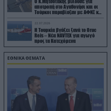
Ο Κ.Μητσοτάκης μιλούσε για
αποτροπή στο Αγαθονήσι και οι
Τούρκοι παραβίαζαν με ΑΦΝΣ και
drone
22.07.2026
Η Τουρκία βγάζει ξανά το Oruc
Reis – Νέα NAVTEX για αγωγό
προς τα Κατεχόμενα
ΕΘΝΙΚΑ ΘΕΜΑΤΑ