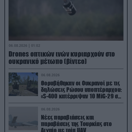
06.08.2026 | 01:02
Drones οπτικών ινών κυριαρχούν στο
ουκρανικό μέτωπο (βίντεο)
06.08.2026
Θορυβήθηκαν οι Ουκρανοί με τις
δηλώσεις Ρώσου υποπτέραρχου:
«S-400 κατέρριψαν 10 MiG-29 σε
μόλις μια μέρα!»
06.08.2026
Νέες παραβιάσεις και
παραβάσεις της Τουρκίας στο
Αιγαίο με τρία UAV