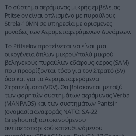
Το σύστημα αεράμυνας μικρής εμβέλειας
Ptitselov είναι οπλισμένο με πυραύλους
Strela-10MN σε υπηρεσία με ορισμένες
μονάδες των Αερομεταφερόμενων Δυνάμεων.
Το Ptitselov προτείνεται να είναι μια
οικογένεια όπλων μικρού/πολύ μικρού
βεληνεκούς πυραύλων εδάφους-αέρος (SAM)
που προορίζονται τόσο για τον Στρατό (SV)
όσο και για τα Αερομεταφερόμενα
Στρατεύματα (VDV). Θα βρίσκονται μεταξύ
των φορητών συστημάτων αεράμυνας Verba
(MANPADS) και των συστημάτων Pantsir
(ονομασία αναφοράς ΝΑΤΟ: SA-22
Greyhound) αυτοκινούμενου
αντιαεροπορικού κατευθυνόμενου