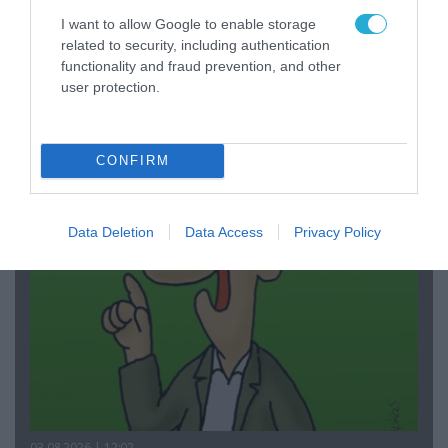
I want to allow Google to enable storage
related to security, including authentication
functionality and fraud prevention, and other
user protection.
03.08.2026 | 19:02
Ξέπλυμα της ανοησίας από τη Α.Γιάμαλη για την
ρεπόρτερ του ΟΡΕΝ: «Όλοι να έχουμε
δικαίωμα στο λάθος»
CONFIRM
Data Deletion
Data Access
Privacy Policy
03.08.2026 | 12:02