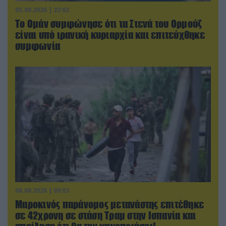
05.08.2026 | 22:02
Το Ομάν συμφώνησε ότι τα Στενά του Ορμούζ
είναι υπό ιρανική κυριαρχία και επιτεύχθηκε
συμφωνία
06.08.2026 | 09:03
Μαροκινός παράνομος μετανάστης επιτέθηκε
σε 42χρονη σε στάση Τραμ στην Ισπανία και