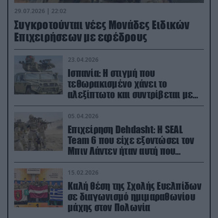
29.07.2026 | 22:02
Συγκροτούνται νέες Μονάδες Ειδικών
Επιχειρήσεων με εφέδρους
23.04.2026
Ισπανία: Η στιγμή που
τεθωρακισμένο χάνει το
αλεξίπτωτο και συντρίβεται με
ορμή στο έδαφος (βίντεο)
05.04.2026
Επιχείρηση Dehdasht: Η SEAL
Team 6 που είχε εξοντώσει τον
Μπιν Λάντεν ήταν αυτή που
διέσωσε τον πιλότο του F-15
15.02.2026
Καλή θέση της Σχολής Ευελπίδων
σε διαγωνισμό ημιμαραθωνίου
μάχης στον Πολωνία