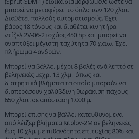
(Sprut-SDM-1) ειδικά διαμορφωμένο ώστε να
μπορεί να μεταφέρει το όπλο των 120 χλστ.
Διαθέτει πολλούς αυτοματισμούς. Έχει
βάρος 18 τόνους και διαθέτει κινητήρα
ντίζελ 2V-06-2 ισχύος 450 hp και μπορεί να
αναπτύξει μέγιστη ταχύτητα 70 χ.α.ω. Έχει
πλήρωμα 4 ανδρών.
Μπορεί να βάλλει μέχρι 8 βολές ανά λεπτό σε
βεληνεκές μέχρι 13 χλμ. όπως και
διατρητικά βλήματα τα οποία μπορούν να
διαπεράσουν χαλύβδινη θωράκιση πάχους
650 χλστ. σε απόσταση 1.000 μ.
Μπορεί επίσης να βάλλει κατευθυνόμενα
από λέιζερ βλήματα Kitolov-2M σε βεληνεκές
έως 10 χλμ. με πιθανότητα επιτυχίας 80% και