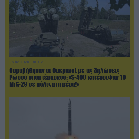
06.08.2026 | 00:02
Θορυβήθηκαν οι Ουκρανοί με τις δηλώσεις
Ρώσου υποπτέραρχου: «S-400 κατέρριψαν 10
MiG-29 σε μόλις μια μέρα!»