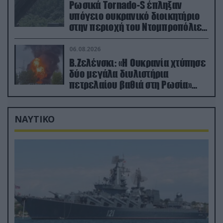
Ρωσικά Tornado-S έπληξαν
υπόγειο ουκρανικό διοικητήριο
στην περιοχή του Ντομπροπόλιε
(βίντεο)
06.08.2026
Β.Ζελένσκι: «Η Ουκρανία χτύπησε
δύο μεγάλα διυλιστήρια
πετρελαίου βαθιά στη Ρωσία»
(βίντεο)
ΝΑΥΤΙΚΟ