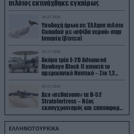
πιλότος εκτινάχθηκε εγκαίρως
30.07.2026
Υποδοχή ήρωα σε Έλληνα πιλότο
Canadair με «αψίδα νερού» στην
Ισπανία (βίντεο)
29.07.2026
Ακόμα τρία E-2D Advanced
Hawkeye Block II αποκτά το
αμερικανικό Ναυτικό – Στο 1,2
δισ.δολάρια το κόστος
29.07.2026
Δεν «πεθαίνουν» τα Β-52
Stratofortress – Νέος
εκσυγχρονισμός και επαναφορά
από τα «νεκροταφεία»
ΕΛΛΗΝΟΤΟΥΡΚΙΚΑ