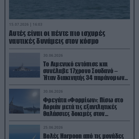
15.07.2026 | 16:03
Aυτές είναι οι πέντε πιο ισχυρές
ναυτικές δυνάμεις στον κόσμο
30.06.2026
Το Λιμενικό εντόπισε και
συνέλαβε 17χρονο Σουδανό –
Ήταν διακινητής 34 παράνομων
μεταναστών
30.06.2026
Φρεγάτα «Φορμίων»: Πίσω στο
Λοριάν μετά τις εξαντλητικές
θαλάσσιες δοκιμές στον
απαιτητικό Βισκαϊκό
25.06.2026
Βολές Harpoon από τις μονάδες