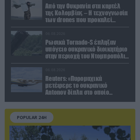
Από την Ουκρανία στα καρτέλ
της Κολομβίας – Η τεχνογνωσία
των drones που προκαλεί
ανησυχία
06.08.2026
Ρωσικά Tornado-S έπληξαν
υπόγειο ουκρανικό διοικητήριο
στην περιοχή του Ντομπροπόλιε
(βίντεο)
06.08.2026
Reuters: «Πυρομαχικά
μετέφερε το ουκρανικό
Antonov δίπλα στο οποίο
βρέθηκε το drone στη Λειψία»
POPULAR 24H