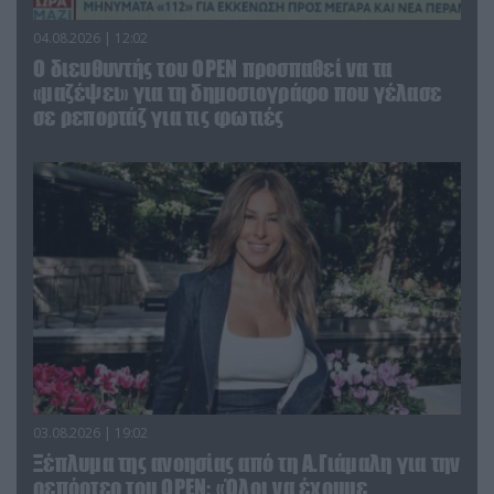
04.08.2026 | 12:02
O διευθυντής του OPEN προσπαθεί να τα
«μαζέψει» για τη δημοσιογράφο που γέλασε
σε ρεπορτάζ για τις φωτιές
03.08.2026 | 19:02
Ξέπλυμα της ανοησίας από τη Α.Γιάμαλη για την
ρεπόρτερ του ΟΡΕΝ: «Όλοι να έχουμε