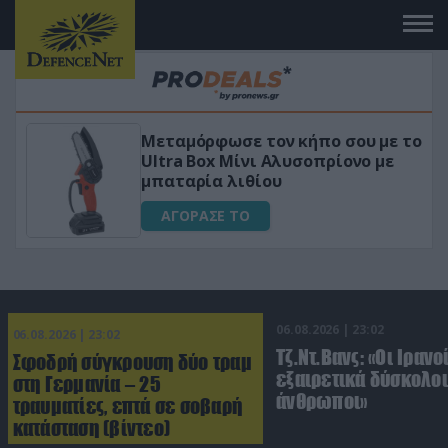
υ με το
«Μαγική» φόρμουλα τριβόλι + VI
ο με
για αύξηση της λίμπιντο
ΑΓΟΡΑΣΕ ΤΟ
06.08.2026 | 23:02
06.08.2026 | 23:02
Τζ.Ντ.Βανς: «Οι Ιρανο
Σφοδρή σύγκρουση δύο τραμ
εξαιρετικά δύσκολοι
στη Γερμανία – 25
άνθρωποι»
τραυματίες, επτά σε σοβαρή
κατάσταση (βίντεο)