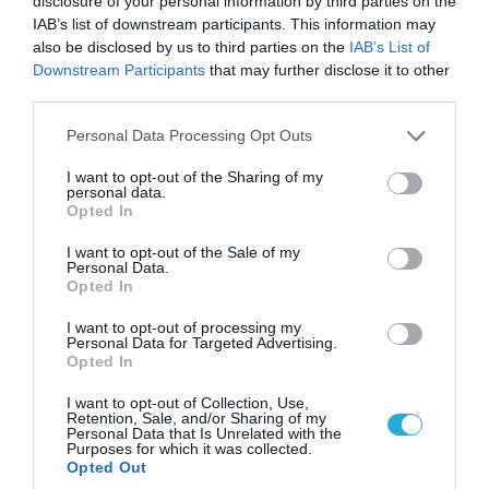
disclosure of your personal information by third parties on the
Αθήνα: Απομακρύνθηκαν παράνομα
IAB’s list of downstream participants. This information may
αντικείμενα από κοινόχρηστους χώρους
also be disclosed by us to third parties on the
IAB’s List of
Downstream Participants
that may further disclose it to other
third parties.
Please note that this website/app uses one or more Google
Personal Data Processing Opt Outs
services and may gather and store information including but
not limited to your visit or usage behaviour. You may click to
I want to opt-out of the Sharing of my
personal data.
grant or deny consent to Google and its third-party tags to
Opted In
use your data for below specified purposes in below Google
consent section.
I want to opt-out of the Sale of my
Personal Data.
Opted In
I want to opt-out of processing my
Personal Data for Targeted Advertising.
06.08.2026 | 09:03
Opted In
«Οι εντελώς αθώοι»: Η ανάρτηση του Αρκά για
I want to opt-out of Collection, Use,
τα ζώα που χάθηκαν στις πυρκαγιές της
Retention, Sale, and/or Sharing of my
Αττικής (φωτο)
Personal Data that Is Unrelated with the
Purposes for which it was collected.
Opted Out