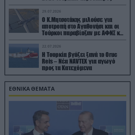
29.07.2026
Ο Κ.Μητσοτάκης μιλούσε για
αποτροπή στο Αγαθονήσι και οι
Τούρκοι παραβίαζαν με ΑΦΝΣ και
drone
22.07.2026
Η Τουρκία βγάζει ξανά το Oruc
Reis – Νέα NAVTEX για αγωγό
προς τα Κατεχόμενα
ΕΘΝΙΚΑ ΘΕΜΑΤΑ