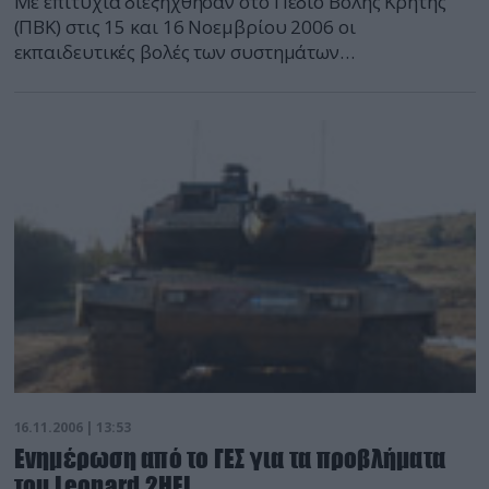
Με επιτυχία διεξήχθησαν στο Πεδίο Βολής Κρήτης
(ΠΒΚ) στις 15 και 16 Νοεμβρίου 2006 οι
εκπαιδευτικές βολές των συστημάτων
αντιαεροπορικής άμυνας ASRAD Hellas που ανήκουν
σε μονάδες αντιαεροπορικού πυροβολικού νήσων
του Ανατ. Αιγαίου.
16.11.2006 | 13:53
Ενημέρωση από το ΓΕΣ για τα προβλήματα
του Leopard 2HEL