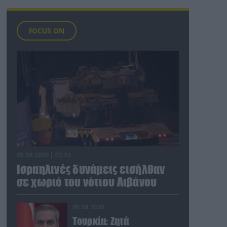
«σκουριάζουν» επί τριετία στις εγκαταστάσεις της
Ελληνικής Βιομηχανίας Οχημάτων (ΕΛΒΟ) στη
Θεσσαλονίκη και την παρούσα περίοδο
FOCUS ON
μεταφέρονται στις μονάδες προορισμού, οι οποίες
θα πρέπει να αποκαταστήσουν (με πρόσθετο κόστος)
τις ποικίλες βλάβες και να τα διατηρήσουν εν ζωή…
09.08.2026 | 02:02
Ισραηλινές δυνάμεις εισήλθαν
σε χωριό του νότιου Λιβάνου
09.08.2026
Τουρκία: Ζητά