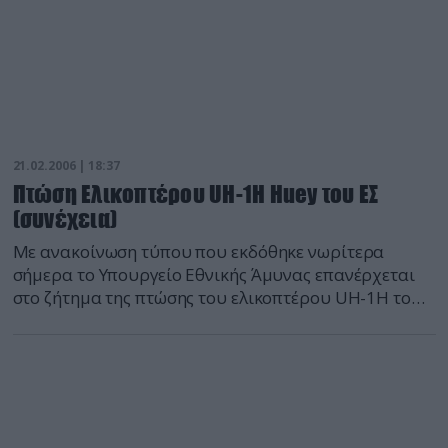
21.02.2006 | 18:37
Πτώση Ελικοπτέρου UH-1H Huey του ΕΣ
(συνέχεια)
Με ανακοίνωση τύπου που εκδόθηκε νωρίτερα
σήμερα το Υπουργείο Εθνικής Άμυνας επανέρχεται
στο ζήτημα της πτώσης του ελικοπτέρου UH-1H του
3ου Τάγματος Ελικοπτέρων Αεροπορίας Στρατού (3ο
ΤΕΑΣ) παραθέτοντας στοιχεία για την απόσυρση του
τύπου.