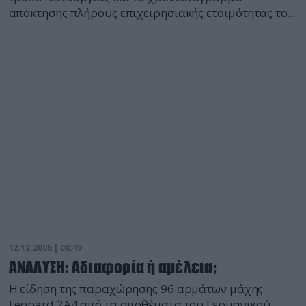
απόκτησης πλήρους επιχειρησιακής ετοιμότητας του
Ελληνικού Επιχειρησιακού Στρατηγείου ΕΕ (ΕΣΕΕΕ)-
Hellenic EU Operational Headquarters αποδέσμευσε
το Γενικό Επιτελείο Εθνικής Άμυνας (ΓΕΕΘΑ).
12.12.2006 | 08:49
ΑΝΑΛΥΣΗ: Αδιαφορία ή αμέλεια;
Η είδηση της παραχώρησης 96 αρμάτων μάχης
Leopard 2A4 από τα αποθέματα του Γερμανικού