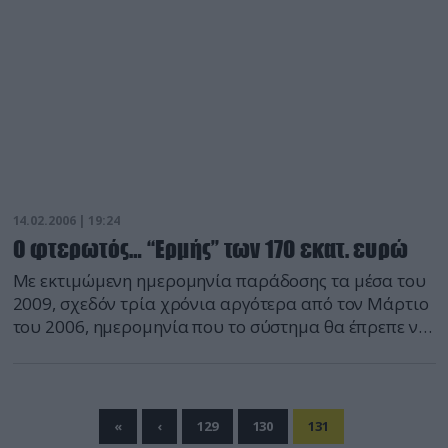
14.02.2006 | 19:24
O φτερωτός… “Ερμής” των 170 εκατ. ευρώ
Με εκτιμώμενη ημερομηνία παράδοσης τα μέσα του
2009, σχεδόν τρία χρόνια αργότερα από τον Μάρτιο
του 2006, ημερομηνία που το σύστημα θα έπρεπε να
παραδοθεί ολοκληρωμένο και έτοιμο προς χρήση
στον Ελληνικό Στρατό…Ενώ έχουν ήδη καταβληθεί
στον κύριο ανάδοχο, την Ελληνική Αεροπορική
Βιομηχανία (ΕΑΒ), 172 εκατ. ευρώ… Ενώ τα οχήματα
«
‹
129
130
131
μεταφοράς των κλωβών του συστήματος