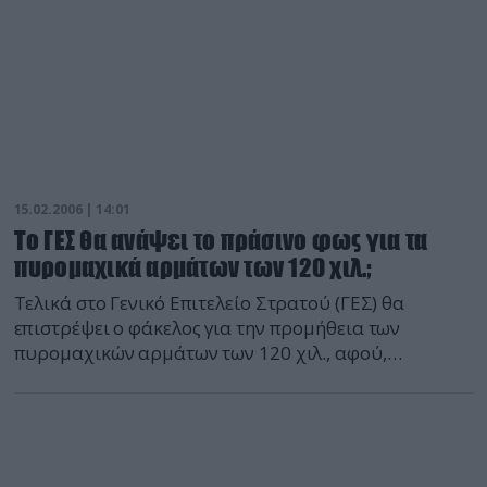
15.02.2006 | 14:01
Το ΓΕΣ θα ανάψει το πράσινο φως για τα
πυρομαχικά αρμάτων των 120 χιλ.;
Τελικά στο Γενικό Επιτελείο Στρατού (ΓΕΣ) θα
επιστρέψει ο φάκελος για την προμήθεια των
πυρομαχικών αρμάτων των 120 χιλ., αφού,
σύμφωνα με πληροφορίες, έχει επιλεχθεί αυτή η
διαδικασία ώστε ο χρήστης να εκφράσει τα σχόλιά
του επί των ευρημάτων της επιτροπής αξιολόγησης
της διαδικασίας εκδήλωσης ενδιαφέροντος (RFI).