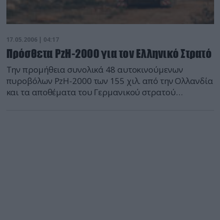
17.05.2006 | 04:17
Πρόσθετα PzH-2000 για τον Ελληνικό Στρατό
Την προμήθεια συνολικά 48 αυτοκινούμενων
πυροβόλων PzH-2000 των 155 χιλ. από την Ολλανδία
και τα αποθέματα του Γερμανικού στρατού
σχεδιάζει ο Ελληνικός Στρατός για την ανανέωση και
εκσυγχρονισμό του Πυροβολικού Μάχης.