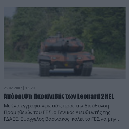
να χρησιμοποιηθούν σε επιχειρήσεις στο
Αφγανιστάν.
26.02.2007 | 16:20
Απόρριψη Παραλαβής των Leopard 2HEL
Mε ένα έγγραφο-«φωτιά», προς την Διεύθυνση
Προμηθειών του ΓΕΣ, ο Γενικός Διευθυντής της
ΓΔΑΕΕ, Ευάγγελος Βασιλάκος, καλεί το ΓΕΣ να μην
παραλάβει τα 19 ετοιμοπαράδοτα άρματα μάχης