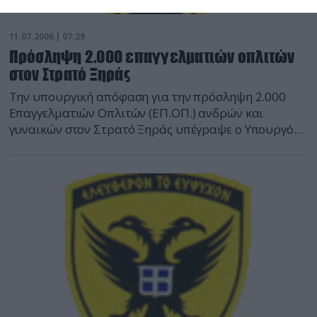
11.07.2006 | 07:29
Πρόσληψη 2.000 επαγγελματιών οπλιτών
στον Στρατό Ξηράς
Την υπουργική απόφαση για την πρόσληψη 2.000
Επαγγελματιών Οπλιτών (ΕΠ.ΟΠ.) ανδρών και
γυναικών στον Στρατό Ξηράς υπέγραψε ο Υπουργός
Εθνικής Άμυνας Ευάγγελος Μεϊμαράκης.