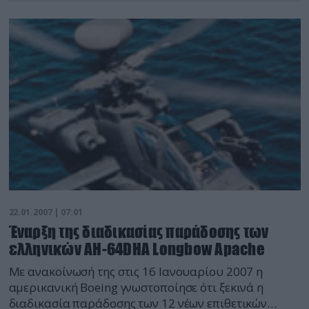
Leopard 2HEL, με αιτιολογικό την μην ικανοποίηση
των βασικών προδιαγραφών θωράκισης στις δοκιμές
Σεπτεμβρίου.
22.01.2007 | 07:01
Έναρξη της διαδικασίας παράδοσης των
ελληνικών AH-64DHA Longbow Apache
Με ανακοίνωσή της στις 16 Ιανουαρίου 2007 η
αμερικανική Boeing γνωστοποίησε ότι ξεκινά η
διαδικασία παράδοσης των 12 νέων επιθετικών