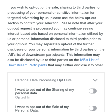
οδήγησης για τα νέα Leopard του ΕΣ από την
If you wish to opt-out of the sale, sharing to third parties, or
Theon Sensors
processing of your personal or sensitive information for
targeted advertising by us, please use the below opt-out
Ολοκληρώθηκαν από την ελληνική εταιρία
section to confirm your selection. Please note that after your
ηλεκτροοπτικών Theon Sensors, οι παραδόσεις των
opt-out request is processed you may continue seeing
περισκοπίων νυκτερινής οδήγησης NX-175C για τα
interest-based ads based on personal information utilized by
άρματα οικογενείας Leopard του Ελληνικού
us or personal information disclosed to third parties prior to
Στρατού.
your opt-out. You may separately opt-out of the further
disclosure of your personal information by third parties on the
IAB’s list of downstream participants. This information may
also be disclosed by us to third parties on the
IAB’s List of
Downstream Participants
that may further disclose it to other
third parties.
Please note that this website/app uses one or more Google
Personal Data Processing Opt Outs
services and may gather and store information including but
not limited to your visit or usage behaviour. You may click to
I want to opt-out of the Sharing of my
personal data.
grant or deny consent to Google and its third-party tags to
Opted In
use your data for below specified purposes in below Google
consent section.
I want to opt-out of the Sale of my
Personal Data.