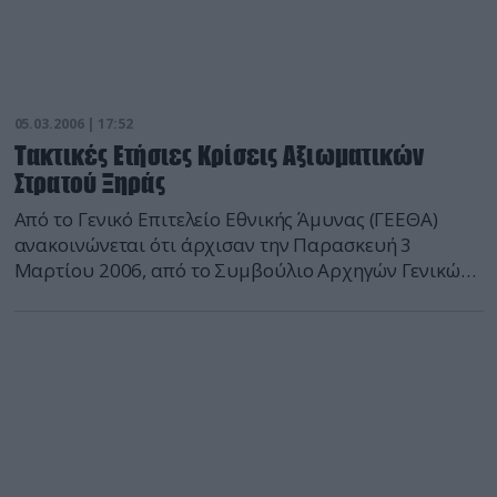
05.03.2006 | 17:52
Τακτικές Ετήσιες Κρίσεις Αξιωματικών
Στρατού Ξηράς
Από το Γενικό Επιτελείο Εθνικής Άμυνας (ΓΕΕΘΑ)
ανακοινώνεται ότι άρχισαν την Παρασκευή 3
Μαρτίου 2006, από το Συμβούλιο Αρχηγών Γενικών
Επιτελείων (ΣΑΓΕ) οι tακτικές ετήσιες κρίσεις 2006-
2007 των Ανωτάτων Αξιωματικών των Ενόπλων
Δυνάμεων.