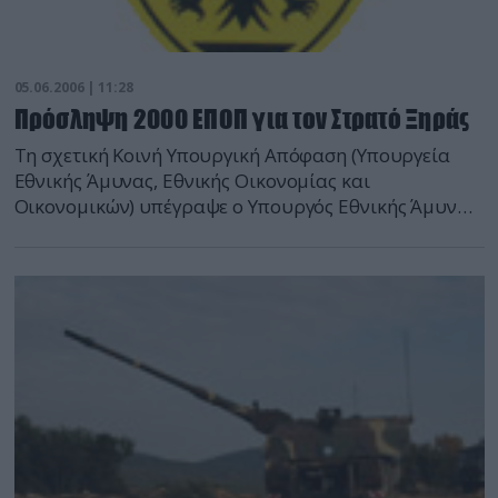
05.06.2006 | 11:28
Πρόσληψη 2000 ΕΠΟΠ για τον Στρατό Ξηράς
Τη σχετική Κοινή Υπουργική Απόφαση (Υπουργεία
Εθνικής Άμυνας, Εθνικής Οικονομίας και
Οικονομικών) υπέγραψε ο Υπουργός Εθνικής Άμυνας
Ευάγγελος Μεϊμαράκης για την πρόσληψη 2.000
Επαγγελματιών Οπλιτών (ΕΠΟΠ), προκειμένου να
συμπληρωθεί ο αριθμός των 25.000 που προβλέπει η
Αμυντική Στρατηγική Αναθεώρηση (ΑΣΑ) για το
σύνολο και των τριών Κλάδων των Ενόπλων
Δυνάμεων.