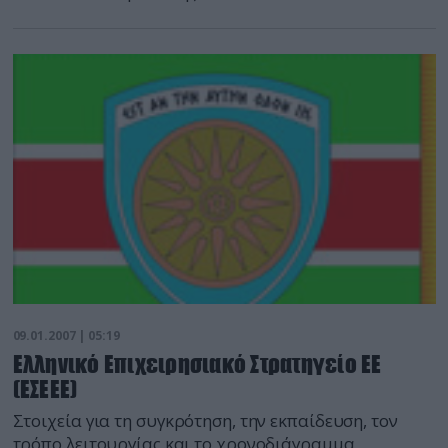
ελικοπτέρων AH-64DHA Apache Longbow της
Ελληνικής Αεροπορίας Στρατού.
09.01.2007 | 05:19
Ελληνικό Επιχειρησιακό Στρατηγείο ΕΕ
(ΕΣΕΕΕ)
Στοιχεία για τη συγκρότηση, την εκπαίδευση, τον
τρόπο λειτουργίας και το χρονοδιάγραμμα