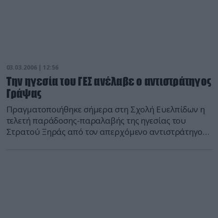
03.03.2006 | 12:56
Την ηγεσία του ΓΕΣ ανέλαβε ο αντιστράτηγος
Γράψας
Πραγματοποιήθηκε σήμερα στη Σχολή Ευελπίδων η
τελετή παράδοσης-παραλαβής της ηγεσίας του
Στρατού Ξηράς από τον απερχόμενο αντιστράτηγο
Νικόλαο Ντούβα στον μέχρι σήμερα διοικητή της
ΑΣΔΕΝ αντιστράτηγο Δημήτριο Γράψα.