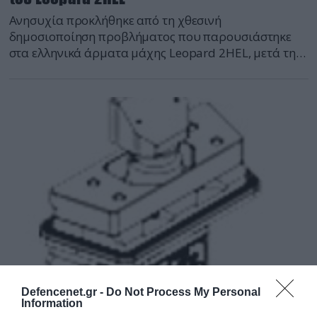
Ανησυχία προκλήθηκε από τη χθεσινή
δημοσιοποίηση προβλήματος που παρουσιάστηκε
στα ελληνικά άρματα μάχης Leopard 2HEL, μετά την
πραγματοποίηση σχετικών δοκιμών στη Γερμανία.
Defencenet.gr -
Do Not Process My Personal
24.09.2006 | 16:27
Information
Παράδοση περισκοπίων νυκτερινής