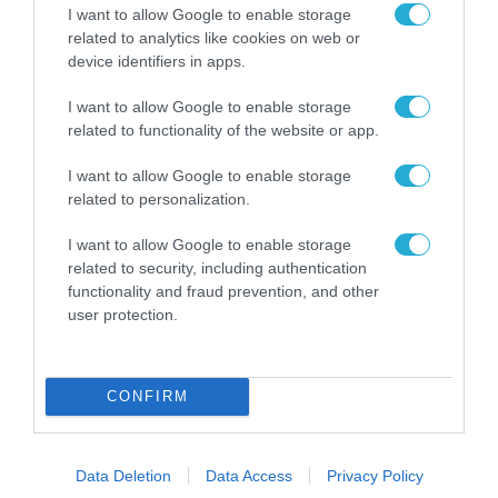
I want to allow Google to enable storage
08.09.2006 | 04:38
related to analytics like cookies on web or
Το Leopard 2HEL παρουσιάζεται στη
device identifiers in apps.
Θεσσαλονίκη
I want to allow Google to enable storage
Tο νέο άρμα μάχης του Ελληνικού Στρατού Leopard
related to functionality of the website or app.
2HEL, που παράγεται στην Ελλάδα στo πλαίσιο
σύμβασης με τη γερμανική KMW, θα παρουσιάσει η
I want to allow Google to enable storage
Ελληνική Βιομηχανία Οχημάτων (ΕΛΒΟ) στη Διεθνή
related to personalization.
Έκθεση Θεσσαλονίκης, το Σάββατο 9 Σεπτεμβρίου
I want to allow Google to enable storage
2006.
related to security, including authentication
functionality and fraud prevention, and other
user protection.
CONFIRM
Data Deletion
Data Access
Privacy Policy