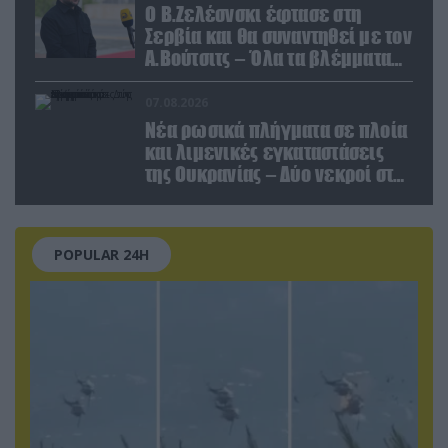
Ο Β.Ζελέσνσκι έφτασε στη
Σερβία και θα συναντηθεί με τον
Α.Βούτσιτς – Όλα τα βλέμματα
στις σχέσεις με τη Ρωσία
07.08.2026
Νέα ρωσικά πλήγματα σε πλοία
και λιμενικές εγκαταστάσεις
της Ουκρανίας – Δύο νεκροί στην
Κριμαία
POPULAR 24H