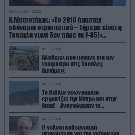
24.07.2026 | 22:02
Κ.Μητσοτάκης: «Το 2019 ήμασταν
αδύναμοι στρατιωτικά – Σήμερα είναι η
Τουρκία γιατί δεν πήρε τα F-35!»
(βίντεο)
09.07.2026
Αλήθειες που πονάνε για την
ετοιμότητα στις Ένοπλες
Δυνάμεις
08.07.2026
Το βιβλίο γεωγραφίας
εμφανίζει την Κύπρο και στην
Ασία! – Αναγνώρισαν τα
κατεχόμενα; (φωτο)
04.07.2026
Η γελοία κυβερνητική
ανακοίνωση για την γκάφα του