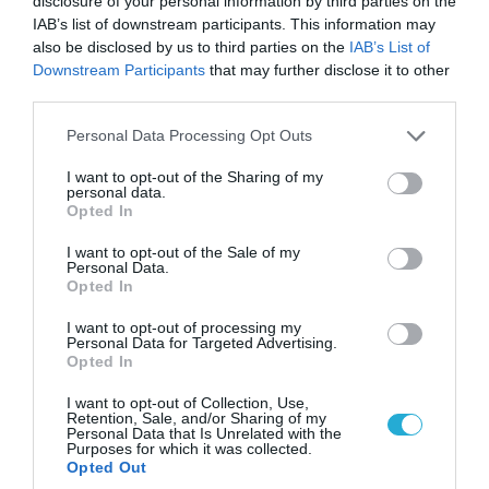
disclosure of your personal information by third parties on the
IAB’s list of downstream participants. This information may
also be disclosed by us to third parties on the
IAB’s List of
07.08.2026 | 16:02
Downstream Participants
that may further disclose it to other
Κ.Τσίγκας για νέα Canadair DHC-515: «Θα
third parties.
πετούν τη νύχτα αλλά δεν θα πραγματοποιούν
Please note that this website/app uses one or more Google
ρίψεις νερού»
Personal Data Processing Opt Outs
services and may gather and store information including but
not limited to your visit or usage behaviour. You may click to
I want to opt-out of the Sharing of my
personal data.
grant or deny consent to Google and its third-party tags to
Opted In
use your data for below specified purposes in below Google
consent section.
I want to opt-out of the Sale of my
Personal Data.
Opted In
I want to opt-out of processing my
Personal Data for Targeted Advertising.
Opted In
I want to opt-out of Collection, Use,
Retention, Sale, and/or Sharing of my
Personal Data that Is Unrelated with the
Purposes for which it was collected.
07.08.2026 | 23:02
Opted Out
Τα πρώτα πλάνα ομάδας Βορειοκορεατών