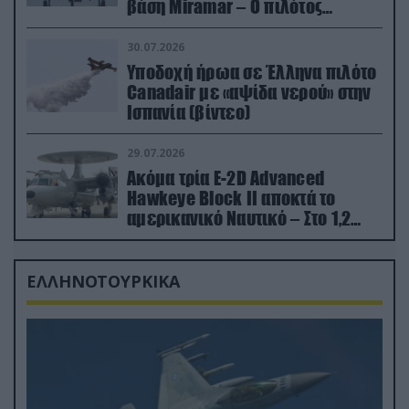
βάση Miramar – Ο πιλότος
εκτινάχθηκε εγκαίρως
30.07.2026
Υποδοχή ήρωα σε Έλληνα πιλότο
Canadair με «αψίδα νερού» στην
Ισπανία (βίντεο)
29.07.2026
Ακόμα τρία E-2D Advanced
Hawkeye Block II αποκτά το
αμερικανικό Ναυτικό – Στο 1,2
δισ.δολάρια το κόστος
ΕΛΛΗΝΟΤΟΥΡΚΙΚΑ