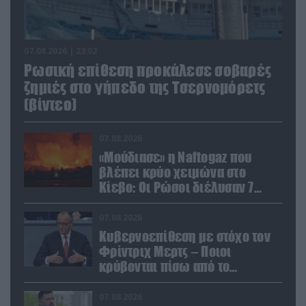
07.08.2026 | 23:02
Ρωσική επίθεση προκάλεσε σοβαρές
ζημιές στο γήπεδο της Τσερνομόρετς
(βίντεο)
07.08.2026
«Μούδιασε» η Naftogaz που
βλέπει κρύο χειμώνα στο
Κίεβο: Οι Ρώσοι διέλυσαν 7
εγκαταστάσεις του ουκρανικού
κολοσσού!
07.08.2026
Κυβερνοεπίθεση με στόχο τον
Φρίντριχ Μερτς – Ποιοι
κρύβονται πίσω από το
παραποιημένο βίντεο
07.08.2026