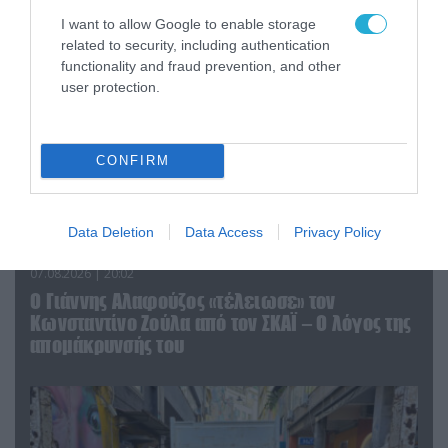
ΠΟΛΙΤΙΚΗ
I want to allow Google to enable storage
related to security, including authentication
functionality and fraud prevention, and other
user protection.
CONFIRM
Data Deletion
Data Access
Privacy Policy
07.08.2026 | 20:02
Ο Γιάννης Αλαφούζος «τέλειωσε» τον
Κωνσταντίνο Ζούλα από τον ΣΚΑΪ – Ο λόγος της
απομάκρυνσής του