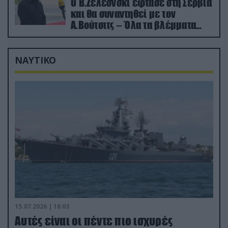
Ο Β.Ζελέσνσκι έφτασε στη Σερβία
και θα συναντηθεί με τον
Α.Βούτσιτς – Όλα τα βλέμματα
στις σχέσεις με τη Ρωσία
ΝΑΥΤΙΚΟ
15.07.2026 | 16:03
Aυτές είναι οι πέντε πιο ισχυρές