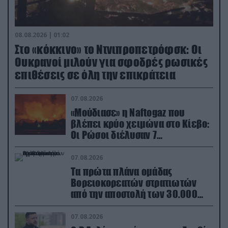
08.08.2026 | 01:02
Στο «κόκκινο» το Ντνιπροπετρόφσκ: Οι
Ουκρανοί μιλούν για σφοδρές ρωσικές
επιθέσεις σε όλη την επικράτεια
07.08.2026
«Μούδιασε» η Naftogaz που
βλέπει κρύο χειμώνα στο Κίεβο:
Οι Ρώσοι διέλυσαν 7
εγκαταστάσεις του ουκρανικού
κολοσσού!
07.08.2026
Τα πρώτα πλάνα ομάδας
Βορειοκορεατών στρατιωτών
από την αποστολή των 30.000
που έφτασαν στη Ρωσία (βίντεο)
07.08.2026