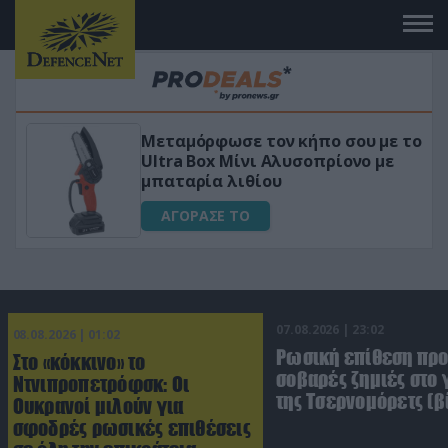
Μεταμόρφωσε τον κήπο σου με το
ικό
Ultra Box Μίνι Αλυσοπρίονο με
μπαταρία λιθίου
ΑΓΟΡΑΣΕ ΤΟ
07.08.2026 | 23:02
08.08.2026 | 01:02
Ρωσική επίθεση πρ
Στο «κόκκινο» το
σοβαρές ζημιές στο
Ντνιπροπετρόφσκ: Οι
της Τσερνομόρετς (β
Ουκρανοί μιλούν για
σφοδρές ρωσικές επιθέσεις