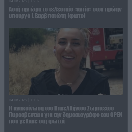
04.08.2026 | 15:02
Αυτή την ώρα το τελευταίο «αντίο» στον πρώην
υπουργό Ι.Βαρβιτσιώτη (φωτο)
04.08.2026 | 13:02
Η ανακοίνωση του Πανελλήνιου Σωματείου
Πυροσβεστών για την δημοσιογράφο του OPEN
που γέλασε στη φωτιά