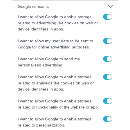
στρατιωτών από την αποστολή των 30.000
Google consents
που έφτασαν στη Ρωσία (βίντεο)
I want to allow Google to enable storage
related to advertising like cookies on web or
device identifiers in apps.
I want to allow my user data to be sent to
Google for online advertising purposes.
I want to allow Google to send me
personalized advertising.
I want to allow Google to enable storage
related to analytics like cookies on web or
device identifiers in apps.
07.08.2026 | 08:02
Οι ρωσικές δυνάμεις απέχουν μόλις 5 χλμ.
I want to allow Google to enable storage
από Σλαβιάνσκ και Κραματόρσκ στο Ντονέτσκ
related to functionality of the website or app.
I want to allow Google to enable storage
related to personalization.