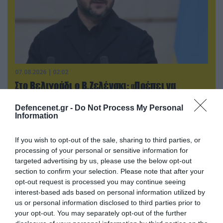
07.08.2026 | 02:02
Στο Βελιγράδι ο Β.Ζελένσκι: «Πρέπει να
αποσπάσουμε τους Σέρβους από το
στρατόπεδο της Ρωσίας»
Defencenet.gr -
Do Not Process My Personal
Information
If you wish to opt-out of the sale, sharing to third parties, or
processing of your personal or sensitive information for
targeted advertising by us, please use the below opt-out
section to confirm your selection. Please note that after your
opt-out request is processed you may continue seeing
interest-based ads based on personal information utilized by
us or personal information disclosed to third parties prior to
your opt-out. You may separately opt-out of the further