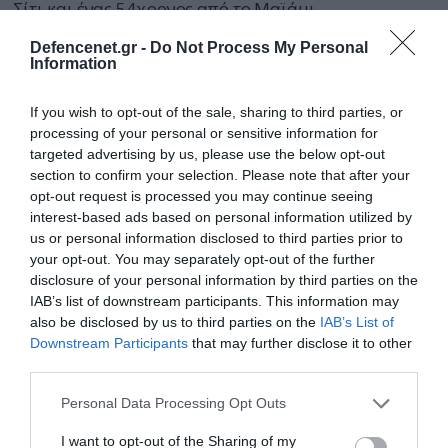
Σίτι και ένας 54χρονος από το Μαϊάμι
Defencenet.gr -
Do Not Process My Personal
Information
If you wish to opt-out of the sale, sharing to third parties, or
processing of your personal or sensitive information for
targeted advertising by us, please use the below opt-out
section to confirm your selection. Please note that after your
opt-out request is processed you may continue seeing
interest-based ads based on personal information utilized by
us or personal information disclosed to third parties prior to
your opt-out. You may separately opt-out of the further
disclosure of your personal information by third parties on the
IAB’s list of downstream participants. This information may
also be disclosed by us to third parties on the
IAB’s List of
Downstream Participants
that may further disclose it to other
29.05.2025 | 15:42
third parties.
ΗΠΑ: Συνελήφθη παράνομος μετανάστης
Please note that this website/app uses one or more Google
που έστειλε επιστολή στην κυβέρνηση ότι
Personal Data Processing Opt Outs
services and may gather and store information including but
θα δολοφονήσει τον Ν.Τραμπ
not limited to your visit or usage behaviour. You may click to
I want to opt-out of the Sharing of my