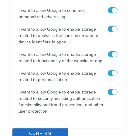
Τραμπ αλλά εισήλθε ξανά παράνομα στις
ΗΠΑ
I want to allow Google to send me
personalized advertising.
Παρά τις απελάσεις και τα μέτρα ασφαλείας,
κατάφερε να επανεισέλθει παράνομα στις ΗΠΑ
I want to allow Google to enable storage
related to analytics like cookies on web or
device identifiers in apps.
I want to allow Google to enable storage
related to functionality of the website or app.
I want to allow Google to enable storage
related to personalization.
I want to allow Google to enable storage
related to security, including authentication
functionality and fraud prevention, and other
user protection.
23.12.2024 | 15:16
CONFIRM