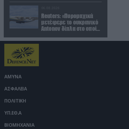
στην περιοχή του
Ντομπροπόλιε (βίντεο)
06.08.2026
Reuters: «Πυρομαχικά
μετέφερε το ουκρανικό
Antonov δίπλα στο οποίο
βρέθηκε το drone στη
Λειψία»
ΑΜΥΝΑ
ΑΣΦΑΛΕΙΑ
ΠΟΛΙΤΙΚΗ
ΥΠ.ΕΘ.Α
ΒΙΟΜΗΧΑΝΙΑ