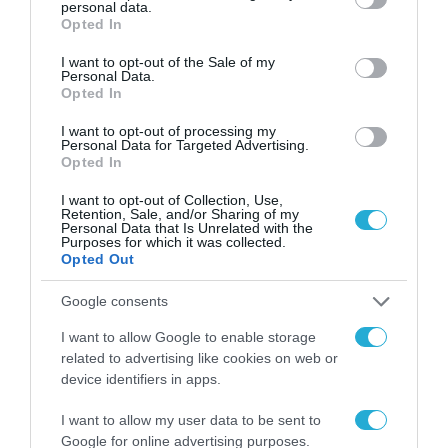
personal data.
Είχε προσπαθήσει να εισέλθει παράνομα στις ΗΠΑ
grant or deny consent to Google and its third-party tags to
Opted In
εννέα φορές μεταξύ 1998 και 2005
use your data for below specified purposes in below Google
consent section.
I want to opt-out of the Sale of my
Personal Data.
Opted In
I want to opt-out of processing my
Personal Data for Targeted Advertising.
Opted In
I want to opt-out of Collection, Use,
Retention, Sale, and/or Sharing of my
Personal Data that Is Unrelated with the
Purposes for which it was collected.
Opted Out
Google consents
I want to allow Google to enable storage
related to advertising like cookies on web or
device identifiers in apps.
24.12.2024 | 16:53
Νέα Υόρκη: O άνδρας που έκαψε γυναίκα
I want to allow my user data to be sent to
ζωντανή στο μετρό είχε απελαθεί επί
Google for online advertising purposes.