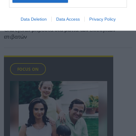
Παράνομος μετανάστης έκαψε ζωντανή
γυναίκα μέσα σε συρμό του μετρό της Νέας
Υόρκης
Data Deletion
Data Access
Privacy Policy
Όλα έγιναν μπροστά στα μάτια των έκπληκτων
επιβατών
FOCUS ON