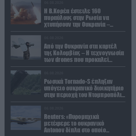
06.08.2026
Η Β.Κορέα έστειλε 160
πυραύλους στην Ρωσία να
χτυπήσουν την Ουκρανία –
Θέλει να εκπαιδευτεί σε νέο
δόγμα
06.08.2026
Από την Ουκρανία στα καρτέλ
της Κολομβίας – Η τεχνογνωσία
των drones που προκαλεί
ανησυχία
06.08.2026
Ρωσικά Tornado-S έπληξαν
υπόγειο ουκρανικό διοικητήριο
στην περιοχή του Ντομπροπόλιε
(βίντεο)
06.08.2026
Reuters: «Πυρομαχικά
μετέφερε το ουκρανικό
Antonov δίπλα στο οποίο