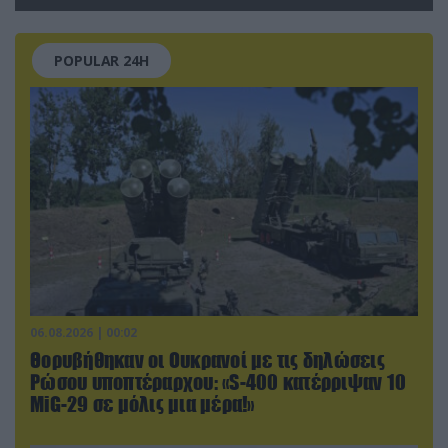
βρέθηκε το drone στη Λειψία»
POPULAR 24H
06.08.2026 | 00:02
Θορυβήθηκαν οι Ουκρανοί με τις δηλώσεις
Ρώσου υποπτέραρχου: «S-400 κατέρριψαν 10
MiG-29 σε μόλις μια μέρα!»