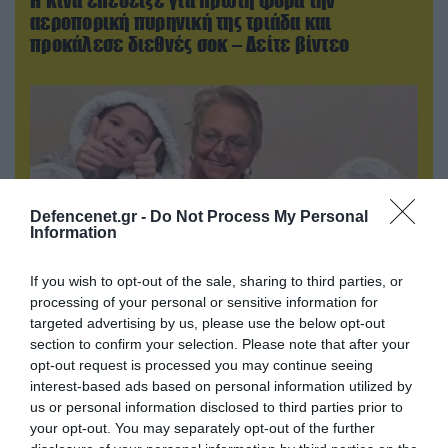
αεροπορική πυρηνική της τριάδα και
προκάλεσε διεθνές σοκ – Δείτε βίντεο
Defencenet.gr -
Do Not Process My Personal
Information
If you wish to opt-out of the sale, sharing to third parties, or
processing of your personal or sensitive information for
targeted advertising by us, please use the below opt-out
06.08.2026 | 09:02
section to confirm your selection. Please note that after your
ΗΠΑ: Το τελευταίο μήνυμα της μητέρας στον
opt-out request is processed you may continue seeing
πρώην σύζυγό της πριν από τη δολοφονία των
interest-based ads based on personal information utilized by
4 παιδιών τους – «Έχουν ίωση»
us or personal information disclosed to third parties prior to
your opt-out. You may separately opt-out of the further