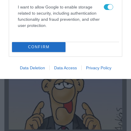
I want to allow Google to enable storage
related to security, including authentication
functionality and fraud prevention, and other
user protection.
06.08.2026 | 14:02
«Επιχείρηση ελεύθερα πεζοδρόμια» στην
Αθήνα: Απομακρύνθηκαν παράνομα
CONFIRM
αντικείμενα από κοινόχρηστους χώρους
Data Deletion
Data Access
Privacy Policy