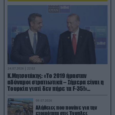
24.07.2026 | 22:02
Κ.Μητσοτάκης: «Το 2019 ήμασταν
αδύναμοι στρατιωτικά – Σήμερα είναι η
Τουρκία γιατί δεν πήρε τα F-35!»
(βίντεο)
09.07.2026
Αλήθειες που πονάνε για την
ετοιμότητα στις Ένοπλες