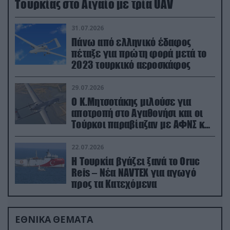
Τουρκίας στο Αιγαίο με τρία UAV
31.07.2026
Πάνω από ελληνικό έδαφος
πέταξε για πρώτη φορά μετά το
2023 τουρκικό αεροσκάφος
29.07.2026
Ο Κ.Μητσοτάκης μιλούσε για
αποτροπή στο Αγαθονήσι και οι
Τούρκοι παραβίαζαν με ΑΦΝΣ και
drone
22.07.2026
Η Τουρκία βγάζει ξανά το Oruc
Reis – Νέα NAVTEX για αγωγό
προς τα Κατεχόμενα
ΕΘΝΙΚΑ ΘΕΜΑΤΑ