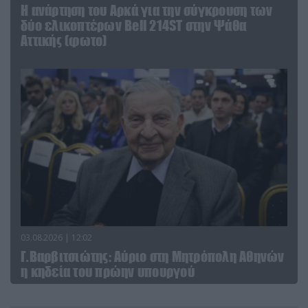
Η ανάρτηση του Αρκά για την σύγκρουση των
δύο ελικοπτέρων Bell 214ST στην Ψάθα
Αττικής (φωτο)
03.08.2026 | 12:02
Γ.Βαρβιτσιώτης: Aύριο στη Μητρόπολη Αθηνών
η κηδεία του πρώην υπουργού