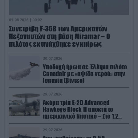
01.08.2026 | 00:02
Συνετρίβη F-35B των Αμερικανών
Πεζοναυτών στη βάση Miramar – Ο
πιλότος εκτινάχθηκε εγκαίρως
30.07.2026
Υποδοχή ήρωα σε Έλληνα πιλότο
Canadair με «αψίδα νερού» στην
Ισπανία (βίντεο)
29.07.2026
Ακόμα τρία E-2D Advanced
Hawkeye Block II αποκτά το
αμερικανικό Ναυτικό – Στο 1,2
δισ.δολάρια το κόστος
29.07.2026