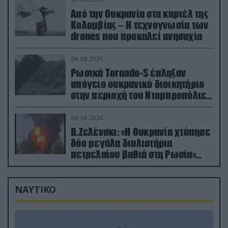
Από την Ουκρανία στα καρτέλ της
Κολομβίας – Η τεχνογνωσία των
drones που προκαλεί ανησυχία
06.08.2026
Ρωσικά Tornado-S έπληξαν
υπόγειο ουκρανικό διοικητήριο
στην περιοχή του Ντομπροπόλιε
(βίντεο)
06.08.2026
Β.Ζελένσκι: «Η Ουκρανία χτύπησε
δύο μεγάλα διυλιστήρια
πετρελαίου βαθιά στη Ρωσία»
(βίντεο)
ΝΑΥΤΙΚΟ