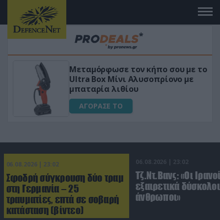
Μεταμόρφωσε τον κήπο σου με το
ικό
Ultra Box Μίνι Αλυσοπρίονο με
μπαταρία λιθίου
ΑΓΟΡΑΣΕ ΤΟ
06.08.2026 | 23:02
06.08.2026 | 23:02
Τζ.Ντ.Βανς: «Οι Ιρανο
Σφοδρή σύγκρουση δύο τραμ
εξαιρετικά δύσκολοι
στη Γερμανία – 25
άνθρωποι»
τραυματίες, επτά σε σοβαρή
κατάσταση (βίντεο)