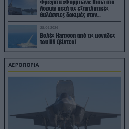
Φρεγάτα «Φορμίων»: Πίσω στο
Λοριάν μετά τις εξαντλητικές
θαλάσσιες δοκιμές στον
απαιτητικό Βισκαϊκό
25.06.2026
Βολές Harpoon από τις μονάδες
του ΠΝ (βίντεο)
ΑΕΡΟΠΟΡΙΑ