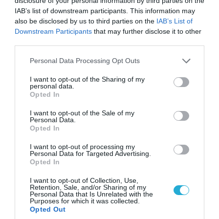
disclosure of your personal information by third parties on the
IAB’s list of downstream participants. This information may
also be disclosed by us to third parties on the
IAB’s List of
Downstream Participants
that may further disclose it to other
third parties.
Please note that this website/app uses one or more Google
Personal Data Processing Opt Outs
services and may gather and store information including but
not limited to your visit or usage behaviour. You may click to
I want to opt-out of the Sharing of my
personal data.
grant or deny consent to Google and its third-party tags to
Opted In
use your data for below specified purposes in below Google
consent section.
I want to opt-out of the Sale of my
05.08.2026 | 22:02
Personal Data.
Opted In
Αδειάζουν το Κραματόρσκ οι Ουκρανοί:
Έκτακτη εκκένωση στην πόλη μετά την
I want to opt-out of processing my
αιφνιδιαστική προώθηση των Ρώσων (βίντεο)
Personal Data for Targeted Advertising.
Opted In
I want to opt-out of Collection, Use,
Retention, Sale, and/or Sharing of my
Personal Data that Is Unrelated with the
Purposes for which it was collected.
Opted Out