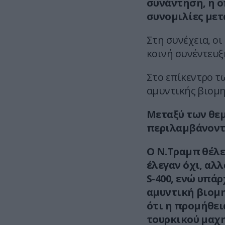
συνάντηση, η ο
συνομιλίες μετ
Στη συνέχεια, ο
κοινή συνέντευξ
Στο επίκεντρο τ
αμυντικής βιομη
Μεταξύ των θε
περιλαμβάνοντα
Ο Ν.Τραμπ θέλει
έλεγαν όχι, αλ
S-400, ενώ υπά
αμυντική βιομη
ότι η προμήθει
τουρκικού μαχη