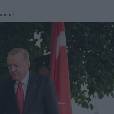
ύκονος!