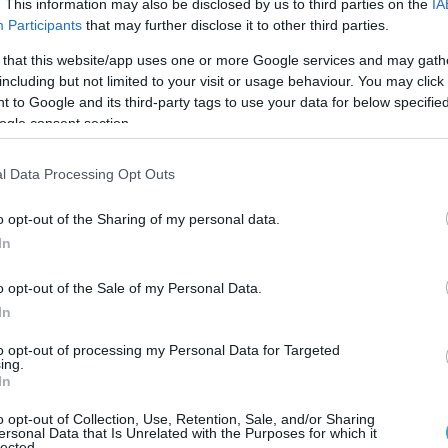
. This information may also be disclosed by us to third parties on the
IA
θήνα Κίμπαρλι Γκιλφόιλ και μετέδιδε η
Participants
that may further disclose it to other third parties.
Τ.
 that this website/app uses one or more Google services and may gath
including but not limited to your visit or usage behaviour. You may click 
ας υπολογίζουν και το ειδικό
 to Google and its third-party tags to use your data for below specifi
ρος της Ελλάδας, όπως το προσδιόρισε η
ogle consent section.
 είναι μηδενικό.
l Data Processing Opt Outs
ραστικά πει ο Αμερικανός πρέσβης στην
o opt-out of the Sharing of my personal data.
ρακ:
«Η Ελλάδα αξίζει μόνο για την
In
o opt-out of the Sale of my Personal Data.
ί Κ.Καραμανλή (2004-2009) μπορεί να μην
In
ν αλλά δεν μας περιφρονούσαν και μας
νο τυχαία δεν ήταν η εξάρθρωση του
to opt-out of processing my Personal Data for Targeted
ing.
πών της Vodafone που είχε στηθεί από
In
ερικανικής πρεσβείας.
o opt-out of Collection, Use, Retention, Sale, and/or Sharing
ersonal Data that Is Unrelated with the Purposes for which it
lected.