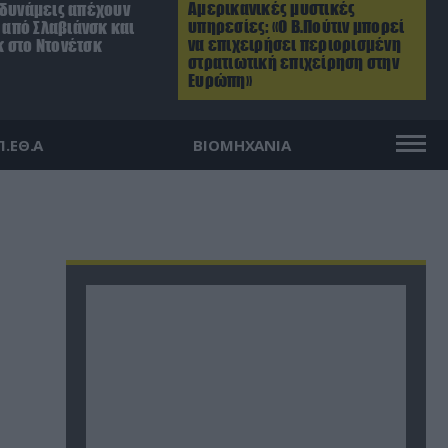
Αμερικανικές μυστικές
 δυνάμεις απέχουν
υπηρεσίες: «Ο Β.Πούτιν μπορεί
. από Σλαβιάνσκ και
να επιχειρήσει περιορισμένη
 στο Ντονέτσκ
στρατιωτική επιχείρηση στην
Ευρώπη»
Π.ΕΘ.Α
ΒΙΟΜΗΧΑΝΙΑ