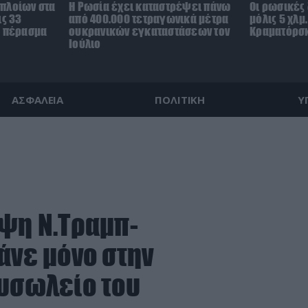
πλοίων στα
Η Ρωσία έχει καταστρέψει πάνω
Οι ρωσικές
ις 33
από 400.000 τετραγωνικά μέτρα
μόλις 5 χλμ
ο πέρασμα
ουκρανικών εγκαταστάσεων τον
Κραματόρσκ
Ιούλιο
ΑΣΦΑΛΕΙΑ
ΠΟΛΙΤΙΚΗ
Υ
εψη Ν.Τραμπ-
άνε μόνο στην
αυσωλείο του