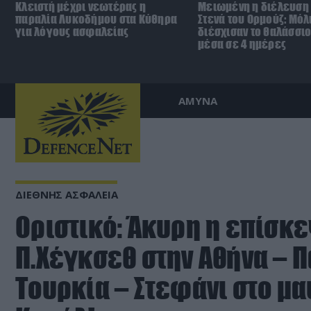
Κλειστή μέχρι νεωτέρας η
Μειωμένη η διέλευση 
παραλία Λυκοδήμου στα Κύθηρα
Στενά του Ορμούζ: Μόλ
για λόγους ασφαλείας
διέσχισαν το θαλάσσι
μέσα σε 4 ημέρες
ΑΜΥΝΑ
ΔΙΕΘΝΗΣ ΑΣΦΑΛΕΙΑ
Οριστικό: Άκυρη η επίσκ
Π.Χέγκσεθ στην Αθήνα – Π
Τουρκία – Στεφάνι στο μ