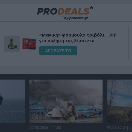
Μεταμόρφωσε τον κήπο σου με το
Ultra Box Μίνι Αλυσοπρίονο με
μπαταρία λιθίου
ΑΓΟΡΑΣΕ ΤΟ
07.08.2026 | 11:02
07.08.2026 | 0