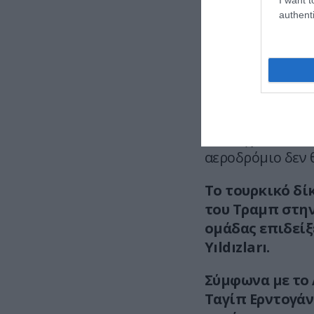
και δεκάδες επι
authenti
Η πρώτη στάση 
Ανίτκαμπιρ, τ
Ατατούρκ, όπου
Στη συνέχεια θα
υποδεχθεί ο Ρετ
αεροδρόμιο δεν θ
Το τουρκικό δί
του Τραμπ στην
ομάδας επιδείξ
Yıldızları.
Σύμφωνα με το 
Ταγίπ Ερντογάν