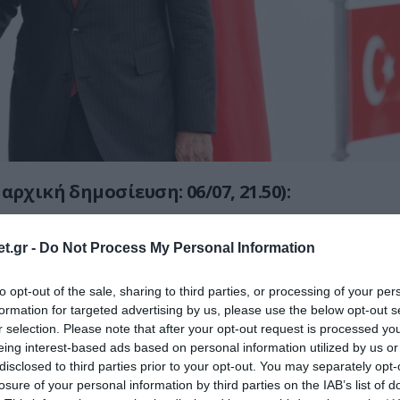
ρχική δημοσίευση: 06/07, 21.50):
ς των ΗΠΑ Ν.Τραμπ έρχεται στην Ελλάδα,
t.gr -
Do Not Process My Personal Information
ς Άμυνας (ή Πολέμου, όπως
το υπουργείο) Π.Χέγκσεθ, ούτε κάποιος
to opt-out of the sale, sharing to third parties, or processing of your per
ρικανός αξιωματούχος, έστω και για μία
formation for targeted advertising by us, please use the below opt-out s
r selection. Please note that after your opt-out request is processed y
eing interest-based ads based on personal information utilized by us or
disclosed to third parties prior to your opt-out. You may separately opt-
ίναι ο μοναδικός προορισμός του
losure of your personal information by third parties on the IAB’s list of
, αντίθετα με ότι έλεγε η Αμερικανίδα