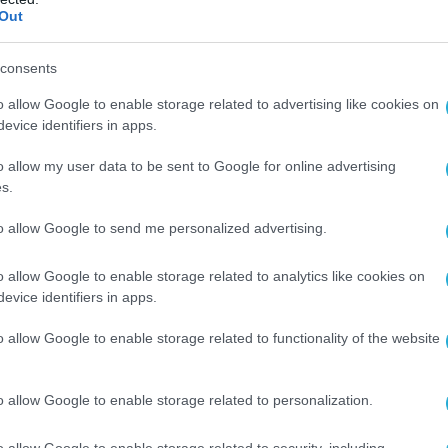
Τ πριν δύο μήνες:
Out
λίου αναμένεται να επισκεφθεί την Ελλάδα ο
consents
 των ΗΠΑ, Πιτ Χέγκσεθ, μάλλον μαζί με τον
δρο και τον υπουργό Εξωτερικών Μάρκο
o allow Google to enable storage related to advertising like cookies on
evice identifiers in apps.
ίοι θα βρεθούν στην Τουρκία για τη Σύνοδο
ΤΟ. Αυτά όπως ανέφερε η κα Γκίλφοϊλ
o allow my user data to be sent to Google for online advertising
μοσιογράφους της ΕΡΤ κατά την επίσκεψή
s.
έγαρο της Μεσογείων».
to allow Google to send me personalized advertising.
σκεψη του Αμερικανού προέδρου Ντόναλντ
o allow Google to enable storage related to analytics like cookies on
υρα, με αφορμή τη Σύνοδο Κορυφής του
evice identifiers in apps.
 πρώτη επίσκεψη προέδρου των ΗΠΑ στην
 από 17 χρόνια.
o allow Google to enable storage related to functionality of the website
π αναμένεται να φτάσει στην τουρκική
o allow Google to enable storage related to personalization.
ο 7 Ιουλίου, ενώ πριν από την άφιξή του
έλη του επιτελείου του μεταξύ των οποίων
o allow Google to enable storage related to security, including