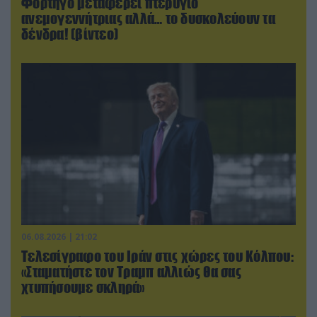
Φορτηγό μεταφέρει πτερύγιο
ανεμογεννήτριας αλλά… το δυσκολεύουν τα
δένδρα! (βίντεο)
06.08.2026 | 21:02
Τελεσίγραφο του Ιράν στις χώρες του Κόλπου:
«Σταματήστε τον Τραμπ αλλιώς θα σας
χτυπήσουμε σκληρά»