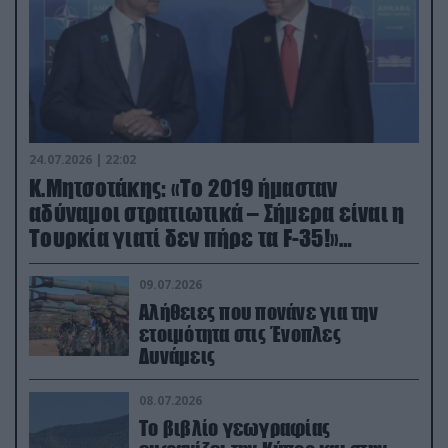
24.07.2026 | 22:02
Κ.Μητσοτάκης: «Το 2019 ήμασταν
αδύναμοι στρατιωτικά – Σήμερα είναι η
Τουρκία γιατί δεν πήρε τα F-35!»
(βίντεο)
09.07.2026
Αλήθειες που πονάνε για την
ετοιμότητα στις Ένοπλες
Δυνάμεις
08.07.2026
Το βιβλίο γεωγραφίας