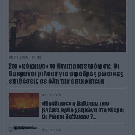
08.08.2026 | 01:02
Στο «κόκκινο» το Ντνιπροπετρόφσκ: Οι
Ουκρανοί μιλούν για σφοδρές ρωσικές
επιθέσεις σε όλη την επικράτεια
07.08.2026
«Μούδιασε» η Naftogaz που
βλέπει κρύο χειμώνα στο Κίεβο:
Οι Ρώσοι διέλυσαν 7
εγκαταστάσεις του ουκρανικού
κολοσσού!
07.08.2026