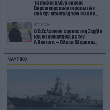
Τα πρώτα πλάνα ομάδας
Βορειοκορεατών στρατιωτών
από την αποστολή των 30.000
που έφτασαν στη Ρωσία (βίντεο)
07.08.2026
Ο Β.Ζελέσνσκι έφτασε στη Σερβία
και θα συναντηθεί με τον
Α.Βούτσιτς – Όλα τα βλέμματα
στις σχέσεις με τη Ρωσία
ΝΑΥΤΙΚΟ