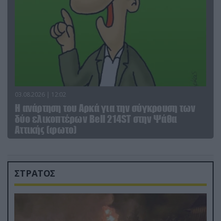
03.08.2026 | 12:02
Η ανάρτηση του Αρκά για την σύγκρουση των
δύο ελικοπτέρων Bell 214ST στην Ψάθα
Αττικής (φωτο)
ΣΤΡΑΤΟΣ