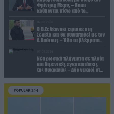
Φρίντριχ Μερτς – Ποιοι
κρύβονται πίσω από το
παραποιημένο βίντεο
07.08.2026
Ο Β.Ζελέσνσκι έφτασε στη
Σερβία και θα συναντηθεί με τον
Α.Βούτσιτς – Όλα τα βλέμματα
στις σχέσεις με τη Ρωσία
07.08.2026
Νέα ρωσικά πλήγματα σε πλοία
και λιμενικές εγκαταστάσεις
της Ουκρανίας – Δύο νεκροί στην
Κριμαία
POPULAR 24H