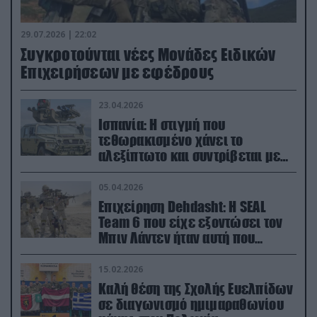
29.07.2026 | 22:02
Συγκροτούνται νέες Μονάδες Ειδικών
Επιχειρήσεων με εφέδρους
23.04.2026
Ισπανία: Η στιγμή που
τεθωρακισμένο χάνει το
αλεξίπτωτο και συντρίβεται με
ορμή στο έδαφος (βίντεο)
05.04.2026
Επιχείρηση Dehdasht: Η SEAL
Team 6 που είχε εξοντώσει τον
Μπιν Λάντεν ήταν αυτή που
διέσωσε τον πιλότο του F-15
15.02.2026
Καλή θέση της Σχολής Ευελπίδων
σε διαγωνισμό ημιμαραθωνίου