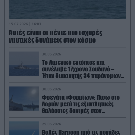
15.07.2026 | 16:03
Aυτές είναι οι πέντε πιο ισχυρές
ναυτικές δυνάμεις στον κόσμο
30.06.2026
Το Λιμενικό εντόπισε και
συνέλαβε 17χρονο Σουδανό –
Ήταν διακινητής 34 παράνομων
μεταναστών
30.06.2026
Φρεγάτα «Φορμίων»: Πίσω στο
Λοριάν μετά τις εξαντλητικές
θαλάσσιες δοκιμές στον
απαιτητικό Βισκαϊκό
25.06.2026
Βολές Harpoon από τις μονάδες