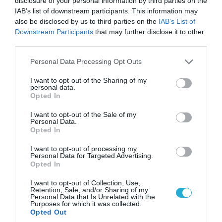
Τα πρώτα πλάνα ομάδας Βορειοκορεατών
disclosure of your personal information by third parties on the
στρατιωτών από την αποστολή των 30.000
IAB’s list of downstream participants. This information may
που έφτασαν στη Ρωσία (βίντεο)
also be disclosed by us to third parties on the
IAB’s List of
Downstream Participants
that may further disclose it to other
third parties.
Please note that this website/app uses one or more Google
ΠΟΛΙΤΙΚΗ
Personal Data Processing Opt Outs
services and may gather and store information including but
not limited to your visit or usage behaviour. You may click to
I want to opt-out of the Sharing of my
personal data.
grant or deny consent to Google and its third-party tags to
Opted In
use your data for below specified purposes in below Google
consent section.
I want to opt-out of the Sale of my
Personal Data.
Opted In
I want to opt-out of processing my
Personal Data for Targeted Advertising.
Opted In
I want to opt-out of Collection, Use,
Retention, Sale, and/or Sharing of my
07.08.2026 | 20:02
Personal Data that Is Unrelated with the
Purposes for which it was collected.
Ο Γιάννης Αλαφούζος «τέλειωσε» τον
Opted Out
Κωνσταντίνο Ζούλα από τον ΣΚΑΪ – Ο λόγος της