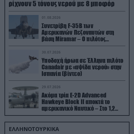
ρίχνουν 5 τόνους νερού με 8 μποφόρ
01.08.2026
Συνετρίβη F-35B των
Αμερικανών Πεζοναυτών στη
βάση Miramar – Ο πιλότος
εκτινάχθηκε εγκαίρως
30.07.2026
Υποδοχή ήρωα σε Έλληνα πιλότο
Canadair με «αψίδα νερού» στην
Ισπανία (βίντεο)
29.07.2026
Ακόμα τρία E-2D Advanced
Hawkeye Block II αποκτά το
αμερικανικό Ναυτικό – Στο 1,2
δισ.δολάρια το κόστος
ΕΛΛΗΝΟΤΟΥΡΚΙΚΑ