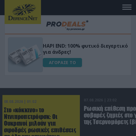
Μεταμόρφωσε τον κήπο σου με το
ικό
Ultra Box Μίνι Αλυσοπρίονο με
μπαταρία λιθίου
ΑΓΟΡΑΣΕ ΤΟ
07.08.2026 | 23:02
08.08.2026 | 01:02
Ρωσική επίθεση πρ
Στο «κόκκινο» το
σοβαρές ζημιές στο
Ντνιπροπετρόφσκ: Οι
της Τσερνομόρετς (β
Ουκρανοί μιλούν για
σφοδρές ρωσικές επιθέσεις