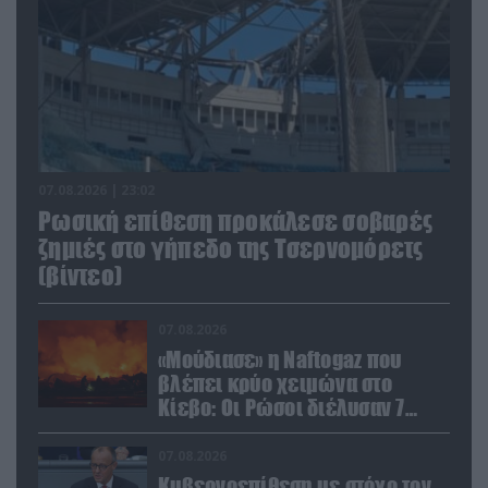
07.08.2026 | 23:02
Ρωσική επίθεση προκάλεσε σοβαρές
ζημιές στο γήπεδο της Τσερνομόρετς
(βίντεο)
07.08.2026
«Μούδιασε» η Naftogaz που
βλέπει κρύο χειμώνα στο
Κίεβο: Οι Ρώσοι διέλυσαν 7
εγκαταστάσεις του ουκρανικού
κολοσσού!
07.08.2026
Κυβερνοεπίθεση με στόχο τον