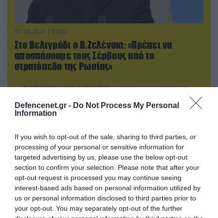
07.08.2026 | 02:02
Στο Βελιγράδι ο Β.Ζελένσκι: «Πρέπει να
αποσπάσουμε τους Σέρβους από το
στρατόπεδο της Ρωσίας»
Defencenet.gr -
Do Not Process My Personal
Information
If you wish to opt-out of the sale, sharing to third parties, or
processing of your personal or sensitive information for
targeted advertising by us, please use the below opt-out
section to confirm your selection. Please note that after your
opt-out request is processed you may continue seeing
interest-based ads based on personal information utilized by
us or personal information disclosed to third parties prior to
07.08.2026 | 23:02
your opt-out. You may separately opt-out of the further