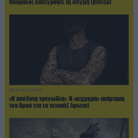
Ουκρανός κατέγραψε τη στιγμή (βίντεο)
08.08.2026 | 09:02
«Η απόλυτη τραγωδία»: Η «αιχμηρή» ανάρτηση
του Αρκά για τα τατουάζ (φωτο)