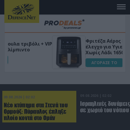
Φριτέζα Αέρος 8Lt με ψηφιακό
VIP
έλεγχο για Υγιεινό Μαγείρεμα
Χωρίς Λάδι 1650W
ΑΓΟΡΑΣΕ ΤΟ
09.08.2026 | 02:02
09.08.2026 | 02:02
Ισραηλινές δυνάμεις
Νέο κτύπημα στα Στενά του
σε χωριό του νότιου
Ορμούζ: Πύραυλος έπληξε
πλοίο κοντά στο Ομάν