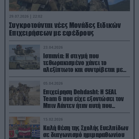
29.07.2026 | 22:02
Συγκροτούνται νέες Μονάδες Ειδικών
Επιχειρήσεων με εφέδρους
23.04.2026
Ισπανία: Η στιγμή που
τεθωρακισμένο χάνει το
αλεξίπτωτο και συντρίβεται με
ορμή στο έδαφος (βίντεο)
05.04.2026
Επιχείρηση Dehdasht: Η SEAL
Team 6 που είχε εξοντώσει τον
Μπιν Λάντεν ήταν αυτή που
διέσωσε τον πιλότο του F-15
15.02.2026
Καλή θέση της Σχολής Ευελπίδων
σε διαγωνισμό ημιμαραθωνίου