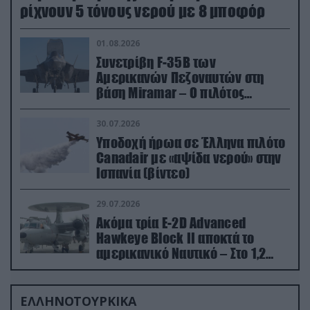
ρίχνουν 5 τόνους νερού με 8 μποφόρ
01.08.2026
Συνετρίβη F-35B των
Αμερικανών Πεζοναυτών στη
βάση Miramar – Ο πιλότος
εκτινάχθηκε εγκαίρως
30.07.2026
Υποδοχή ήρωα σε Έλληνα πιλότο
Canadair με «αψίδα νερού» στην
Ισπανία (βίντεο)
29.07.2026
Ακόμα τρία E-2D Advanced
Hawkeye Block II αποκτά το
αμερικανικό Ναυτικό – Στο 1,2
δισ.δολάρια το κόστος
ΕΛΛΗΝΟΤΟΥΡΚΙΚΑ