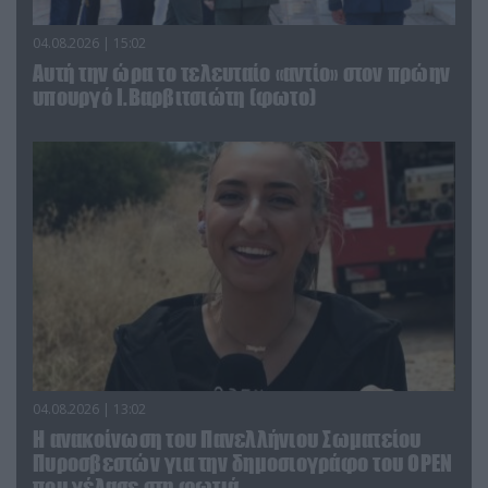
04.08.2026 | 15:02
Αυτή την ώρα το τελευταίο «αντίο» στον πρώην
υπουργό Ι.Βαρβιτσιώτη (φωτο)
04.08.2026 | 13:02
Η ανακοίνωση του Πανελλήνιου Σωματείου
Πυροσβεστών για την δημοσιογράφο του OPEN
που γέλασε στη φωτιά