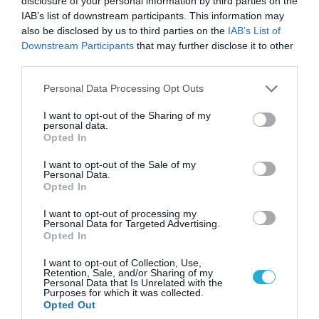
«Η απόλυτη τραγωδία»: Η «αιχμηρή» ανάρτηση
disclosure of your personal information by third parties on the
του Αρκά για τα τατουάζ (φωτο)
IAB’s list of downstream participants. This information may
also be disclosed by us to third parties on the
IAB’s List of
Downstream Participants
that may further disclose it to other
third parties.
Please note that this website/app uses one or more Google
Personal Data Processing Opt Outs
services and may gather and store information including but
not limited to your visit or usage behaviour. You may click to
I want to opt-out of the Sharing of my
personal data.
grant or deny consent to Google and its third-party tags to
Opted In
use your data for below specified purposes in below Google
consent section.
I want to opt-out of the Sale of my
Personal Data.
Opted In
I want to opt-out of processing my
07.08.2026 | 20:02
Personal Data for Targeted Advertising.
Opted In
Ο Γιάννης Αλαφούζος «τέλειωσε» τον
Κωνσταντίνο Ζούλα από τον ΣΚΑΪ – Ο λόγος της
I want to opt-out of Collection, Use,
απομάκρυνσής του
Retention, Sale, and/or Sharing of my
Personal Data that Is Unrelated with the
Purposes for which it was collected.
Opted Out