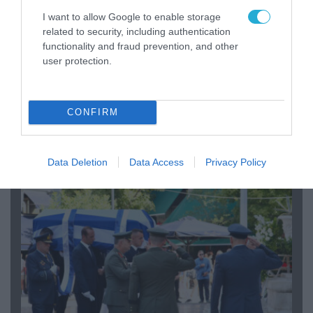
I want to allow Google to enable storage
related to security, including authentication
functionality and fraud prevention, and other
user protection.
06.08.2026 | 09:03
«Οι εντελώς αθώοι»: Η ανάρτηση του Αρκά για
CONFIRM
τα ζώα που χάθηκαν στις πυρκαγιές της
Αττικής (φωτο)
Data Deletion
Data Access
Privacy Policy