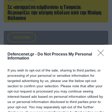
08.08.2026 | 17:02
Σε «αναμμένα κάρβουνα» η Τουρκία:
Περιορίζει την κίνηση πλοίων από την Μαύρη
Θάλασσα
ΠΟΛΙΤΙΚΗ
Defencenet.gr -
Do Not Process My Personal
Information
If you wish to opt-out of the sale, sharing to third parties, or
processing of your personal or sensitive information for
targeted advertising by us, please use the below opt-out
section to confirm your selection. Please note that after your
opt-out request is processed you may continue seeing
interest-based ads based on personal information utilized by
us or personal information disclosed to third parties prior to
08.08.2026 | 09:02
your opt-out. You may separately opt-out of the further