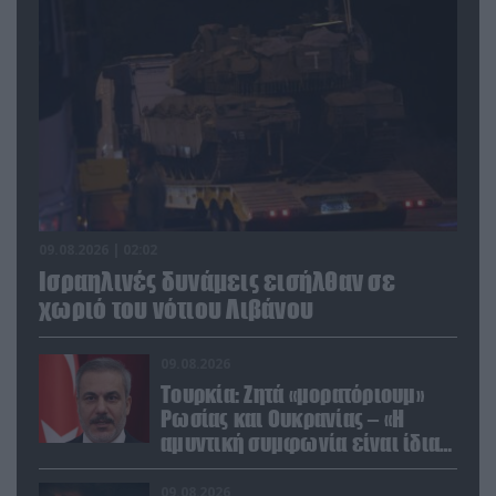
09.08.2026 | 02:02
Ισραηλινές δυνάμεις εισήλθαν σε
χωριό του νότιου Λιβάνου
09.08.2026
Τουρκία: Ζητά «μορατόριουμ»
Ρωσίας και Ουκρανίας – «Η
αμυντική συμφωνία είναι ίδια
με το άρθρο 5 του ΝΑΤΟ» (upd)
09.08.2026