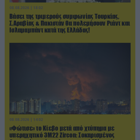
08.08.2026 | 18:02
Βάσει της τριμερούς συμφωνίας Τουρκίας,
Σ.Αραβίας & Πακιστάν θα πολεμήσουν Ριάντ και
Ισλαμαμπάντ κατά της Ελλάδας!
08.08.2026 | 14:02
«Φώτισε» το Κίεβο μετά από χτύπημα με
υπερηχητικό 3M22 Zircon: Σοκαρισμένος