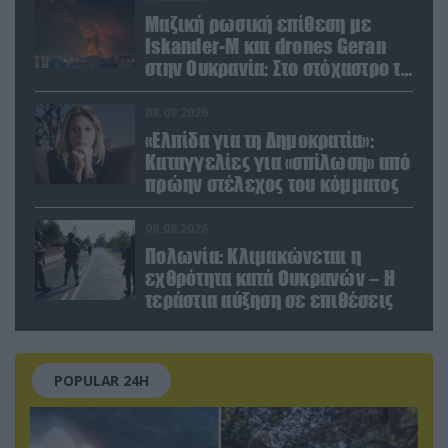
Μαζική ρωσική επίθεση με
Iskander-M και drones Geran
στην Ουκρανία: Στο στόχαστρο το
εργοστάσιο των Flamingo
08.08.2026
«Ελπίδα για τη Δημοκρατία»:
Καταγγελίες για «σπίλωση» από
πρώην στέλεχος του κόμματος
08.08.2026
Πολωνία: Κλιμακώνεται η
εχθρότητα κατά Ουκρανών – Η
τεράστια αύξηση σε επιθέσεις
POPULAR 24H