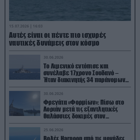
15.07.2026 | 16:03
Aυτές είναι οι πέντε πιο ισχυρές
ναυτικές δυνάμεις στον κόσμο
30.06.2026
Το Λιμενικό εντόπισε και
συνέλαβε 17χρονο Σουδανό –
Ήταν διακινητής 34 παράνομων
μεταναστών
30.06.2026
Φρεγάτα «Φορμίων»: Πίσω στο
Λοριάν μετά τις εξαντλητικές
θαλάσσιες δοκιμές στον
απαιτητικό Βισκαϊκό
25.06.2026
Βολές Harpoon από τις μονάδες