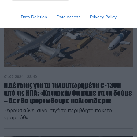
Data Deletion
Data Access
Privacy Policy
01.02.2024 | 22:40
Ν.Δένδιας για τα ταλαιπωρημένα C-130H
από τις ΗΠΑ: «Καταρχήν θα πάμε να τα δούμε
– Δεν θα φορτωθούμε παλιοσίδερα»
Ξεφουσκώνει σιγά-σιγά το περιβόητο πακέτο
«μαμούθ»;