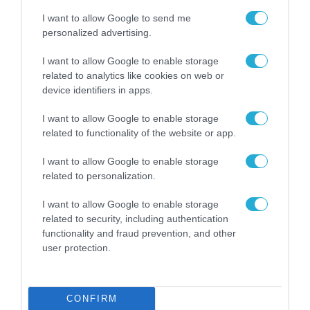
I want to allow Google to send me
personalized advertising.
I want to allow Google to enable storage
related to analytics like cookies on web or
device identifiers in apps.
I want to allow Google to enable storage
related to functionality of the website or app.
I want to allow Google to enable storage
related to personalization.
16.02.2024 | 23:37
Συνάντηση Ν.Δένδια με τον CEO της Lockheed
I want to allow Google to enable storage
related to security, including authentication
Martin – Συζήτησαν για F-16 και F-35
functionality and fraud prevention, and other
Τι ανέφερε ο ΥΕΘΑ
user protection.
CONFIRM