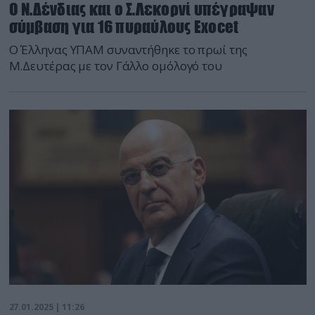
Ο Ν.Δένδιας και ο Σ.Λεκορνί υπέγραψαν
σύμβαση για 16 πυραύλους Exocet
Ο Έλληνας ΥΠΑΜ συναντήθηκε το πρωί της
Μ.Δευτέρας με τον Γάλλο ομόλογό του
27.01.2025 | 11:26