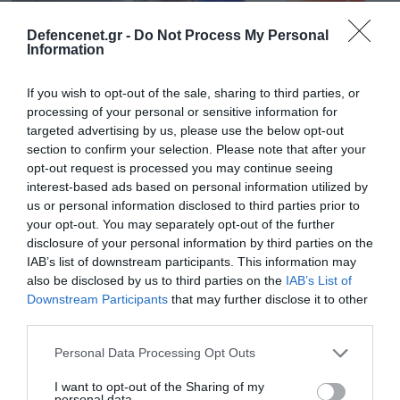
Defencenet.gr -
Do Not Process My Personal
Information
If you wish to opt-out of the sale, sharing to third parties, or
processing of your personal or sensitive information for
targeted advertising by us, please use the below opt-out
section to confirm your selection. Please note that after your
opt-out request is processed you may continue seeing
interest-based ads based on personal information utilized by
us or personal information disclosed to third parties prior to
16.09.2024 | 19:30
your opt-out. You may separately opt-out of the further
Ο.Τσελίκ: «Προβοκάτορας ο Ν.Δένδιας – Τα
disclosure of your personal information by third parties on the
λόγια του θα πνιγούν στο Αιγαίο»
IAB’s list of downstream participants. This information may
also be disclosed by us to third parties on the
IAB’s List of
Ο Έλληνας ΥΠΕΘΑ, προ ημερών είχε βρεθεί στο
Downstream Participants
that may further disclose it to other
Καστελλόριζο και έκανε δηλώσεις για την ΑΟΖ
third parties.
Please note that this website/app uses one or more Google
Personal Data Processing Opt Outs
services and may gather and store information including but
not limited to your visit or usage behaviour. You may click to
I want to opt-out of the Sharing of my
personal data.