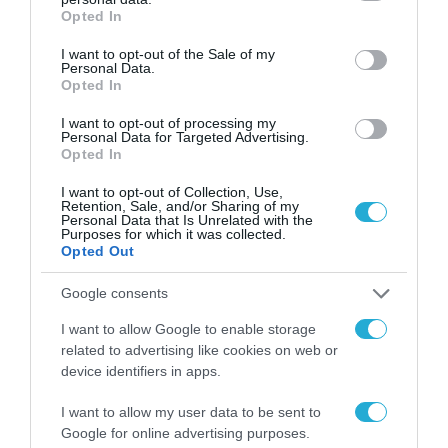
grant or deny consent to Google and its third-party tags to
Opted In
use your data for below specified purposes in below Google
consent section.
I want to opt-out of the Sale of my
Personal Data.
Opted In
I want to opt-out of processing my
Personal Data for Targeted Advertising.
Opted In
I want to opt-out of Collection, Use,
Retention, Sale, and/or Sharing of my
Personal Data that Is Unrelated with the
Purposes for which it was collected.
21.07.2024 | 13:08
Opted Out
Ρ.Τ.Ερντογάν: «Ο Κ.Μητσοτάκης να βάλει στη
θέση του τον Ν.Δένδια»
Google consents
«Δεν μπορεί να υπάρξει πιο θρασύς και απρεπής
I want to allow Google to enable storage
έκφραση από το να σηκώνεται και να λέει ότι οι
related to advertising like cookies on web or
Τούρκοι είναι κατακτητές εκεί»
device identifiers in apps.
I want to allow my user data to be sent to
Google for online advertising purposes.