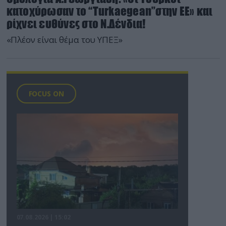
κατοχύρωσαν το “Turkaegean”στην ΕΕ» και
ρίχνει ευθύνες στο Ν.Δένδια!
«Πλέον είναι θέμα του ΥΠΕΞ»
FOCUS ON
07.08.2026 | 15:02