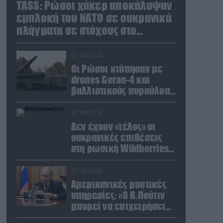
TASS: Ρώσοι χάκερ αποκάλυψαν
εμπλοκή του ΝΑΤΟ σε ουκρανικά
πλήγματα σε στόχους στο
ρωσικό έδαφος!
07.08.2026
Οι Ρώσοι κτύπησαν με
drones Geran-4 και
βαλλιστικούς πυραύλους
Iskander-M ουκρανικό
τρένο με στρατιωτικό
07.08.2026
εξοπλισμό
Δεν έχουν «τέλος» οι
ουκρανικές επιθέσεις
στη ρωσική Wildberries:
Νέα πλήγματα σε
εγκαταστάσεις στα
07.08.2026
Ουράλια
Αμερικανικές μυστικές
υπηρεσίες: «Ο Β.Πούτιν
μπορεί να επιχειρήσει
περιορισμένη