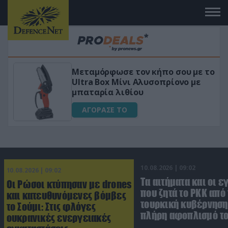
Μεταμόρφωσε τον κήπο σου με το
ικό
Ultra Box Μίνι Αλυσοπρίονο με
μπαταρία λιθίου
ΑΓΟΡΑΣΕ ΤΟ
10.08.2026 | 09:02
10.08.2026 | 09:02
Τα αιτήματα και οι ε
Οι Ρώσοι κτύπησαν με drones
που ζητά το PKK από
και κατευθυνόμενες βόμβες
τουρκική κυβέρνηση 
το Σούμι: Στις φλόγες
πλήρη αφοπλισμό τ
ουκρανικές ενεργειακές