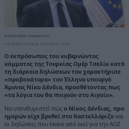
DefenceNet Newsroom
info@defencenet.gr
16.09.2024 | 19:30
O εκπρόσωπος του κυβερνώντος
κόμματος της Τουρκίας Ομέρ Τσελίκ κατά
τη διάρκεια δηλώσεων του χαρακτήρισε
«προβοκάτορα» τον Έλληνα υπουργό
Άμυνας Νίκο Δένδια, προσθέτοντας πως
«τα λόγια του θα πνιγούν στο Αιγαίο».
Να υπενθυμιστεί πώς
ο Νίκος Δένδιας, προ
ημερών είχε βρεθεί στο Καστελλόριζο
και
οι δηλώσεις που έκανε από εκεί για την ΑΟΖ