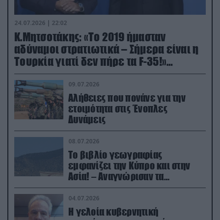
24.07.2026 | 22:02
Κ.Μητσοτάκης: «Το 2019 ήμασταν
αδύναμοι στρατιωτικά – Σήμερα είναι η
Τουρκία γιατί δεν πήρε τα F-35!»
(βίντεο)
09.07.2026
Αλήθειες που πονάνε για την
ετοιμότητα στις Ένοπλες
Δυνάμεις
08.07.2026
Το βιβλίο γεωγραφίας
εμφανίζει την Κύπρο και στην
Ασία! – Αναγνώρισαν τα
κατεχόμενα; (φωτο)
04.07.2026
Η γελοία κυβερνητική