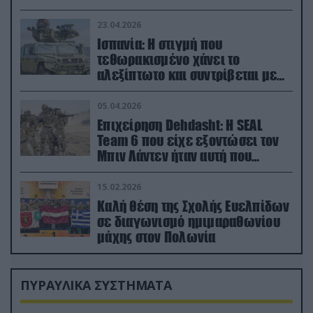
23.04.2026
Ισπανία: Η στιγμή που
τεθωρακισμένο χάνει το
αλεξίπτωτο και συντρίβεται με
ορμή στο έδαφος (βίντεο)
05.04.2026
Επιχείρηση Dehdasht: Η SEAL
Team 6 που είχε εξοντώσει τον
Μπιν Λάντεν ήταν αυτή που
διέσωσε τον πιλότο του F-15
15.02.2026
Καλή θέση της Σχολής Ευελπίδων
σε διαγωνισμό ημιμαραθωνίου
μάχης στον Πολωνία
ΠΥΡΑΥΛΙΚΑ ΣΥΣΤΗΜΑΤΑ