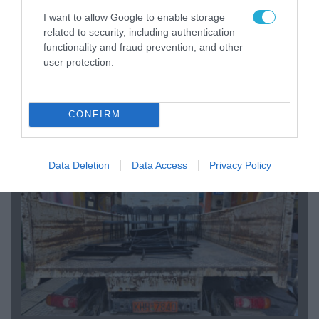
I want to allow Google to enable storage
related to security, including authentication
functionality and fraud prevention, and other
user protection.
07.08.2026 | 20:02
Ο Γιάννης Αλαφούζος «τέλειωσε» τον
Κωνσταντίνο Ζούλα από τον ΣΚΑΪ – Ο λόγος της
CONFIRM
απομάκρυνσής του
Data Deletion
Data Access
Privacy Policy