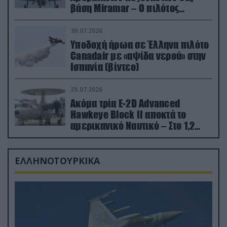
βάση Miramar – Ο πιλότος
εκτινάχθηκε εγκαίρως
30.07.2026
Υποδοχή ήρωα σε Έλληνα πιλότο
Canadair με «αψίδα νερού» στην
Ισπανία (βίντεο)
29.07.2026
Ακόμα τρία E-2D Advanced
Hawkeye Block II αποκτά το
αμερικανικό Ναυτικό – Στο 1,2
δισ.δολάρια το κόστος
ΕΛΛΗΝΟΤΟΥΡΚΙΚΑ