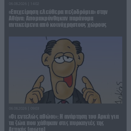
06.08.2026 | 14:02
«Επιχείρηση ελεύθερα πεζοδρόμια» στην
Αθήνα: Απομακρύνθηκαν παράνομα
αντικείμενα από κοινόχρηστους χώρους
06.08.2026 | 09:03
«Οι εντελώς αθώοι»: Η ανάρτηση του Αρκά για
τα ζώα που χάθηκαν στις πυρκαγιές της
Αττικής (φωτο)