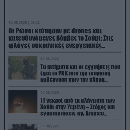
10.08.2026 | 09:02
Οι Ρώσοι κτύπησαν με drones και
κατευθυνόμενες βόμβες το Σούμι: Στις
φλόγες ουκρανικές ενεργειακές
εγκαταστάσεις
10.08.2026
Τα αιτήματα και οι εγγυήσεις που
ζητά το PKK από την τουρκική
κυβέρνηση πριν τον πλήρη
αφοπλισμό του
09.08.2026
11 νεκροί από τα πλήγματα των
Χούθι στην Υεμένη – Στόχος και
εγκαταστάσεις της Aramco
(βίντεο)
09.08.2026