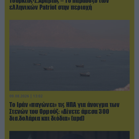
Τουρκίας-Σ.Αραβίας – Το παράδοξο των
ελληνικών Patriot στην περιοχή
09.08.2026 | 13:02
Το Ιράν «παγώνει» τις ΗΠΑ για άνοιγμα των
Στενών του Ορμούζ: «Δίνετε άμεσα 300
δισ.δολάρια και διόδια» (upd)