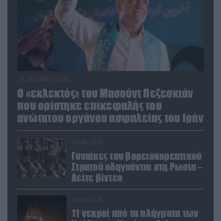
10.08.2026 | 02:02
Ο «εκλεκτός» του Μασούντ Πεζεσκιάν
που ορίστηκε επικεφαλής του
ανώτατου οργάνου ασφαλείας του Ιράν
10.08.2026
Γυναίκες του βορειοκορεατικού
Στρατού οδηγούνται στη Ρωσία –
Δείτε βίντεο
09.08.2026
11 νεκροί από τα πλήγματα των