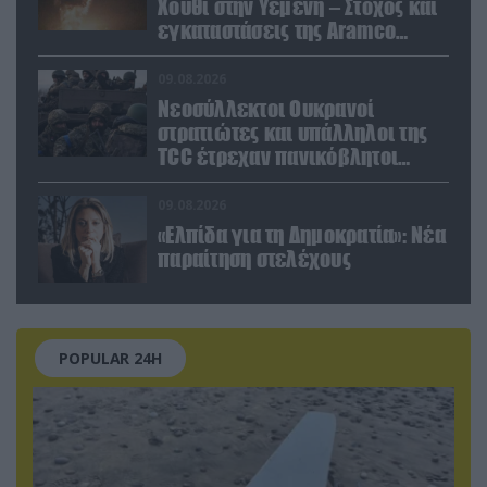
Χούθι στην Υεμένη – Στόχος και
εγκαταστάσεις της Aramco
(βίντεο)
09.08.2026
Νεοσύλλεκτοι Ουκρανοί
στρατιώτες και υπάλληλοι της
TCC έτρεχαν πανικόβλητοι
αλλά… εξοντώθηκαν – Δείτε
βίντεο
09.08.2026
«Ελπίδα για τη Δημοκρατία»: Νέα
παραίτηση στελέχους
POPULAR 24H