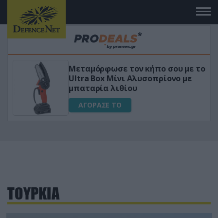
ε το
«Μαγική» φόρμουλα τριβόλι + VIP
ε
για αύξηση της λίμπιντο
ΑΓΟΡΑΣΕ ΤΟ
ΤΟΥΡΚΙΑ