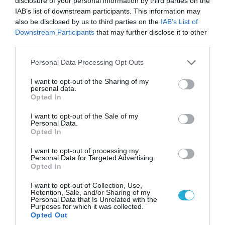
disclosure of your personal information by third parties on the
16.02.2026 | 08:04
IAB’s list of downstream participants. This information may
Η πρώτη αποστολή του τουρκικού Bayraktar
also be disclosed by us to third parties on the
IAB’s List of
TB3 από το TCG Anadolu: Κατέστρεψε
Downstream Participants
that may further disclose it to other
θαλάσσιο στόχο στην Βαλτική
third parties.
H Tουρκία έδειξε πως θα διεξάγονται οι μελλοντικές
Please note that this website/app uses one or more Google
Personal Data Processing Opt Outs
ναυτικές επιχειρήσεις
services and may gather and store information including but
not limited to your visit or usage behaviour. You may click to
I want to opt-out of the Sharing of my
personal data.
grant or deny consent to Google and its third-party tags to
Opted In
use your data for below specified purposes in below Google
consent section.
I want to opt-out of the Sale of my
Personal Data.
Opted In
I want to opt-out of processing my
Personal Data for Targeted Advertising.
Opted In
I want to opt-out of Collection, Use,
Retention, Sale, and/or Sharing of my
Personal Data that Is Unrelated with the
Purposes for which it was collected.
Opted Out