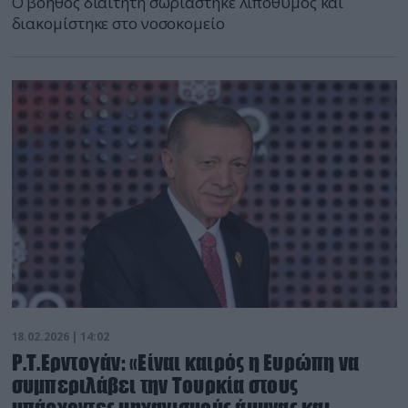
Ο βοηθός διαιτητή σωριάστηκε λιπόθυμος και
διακομίστηκε στο νοσοκομείο
18.02.2026 | 14:02
Ρ.Τ.Ερντογάν: «Είναι καιρός η Ευρώπη να
συμπεριλάβει την Τουρκία στους
υπάρχοντες μηχανισμούς άμυνας και