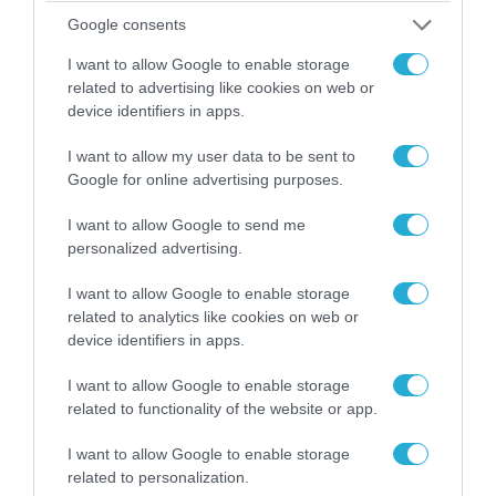
Google consents
16.02.2026 | 07:03
I want to allow Google to enable storage
Η σύγκρουση Τουρκίας-Ισραήλ για τον
related to advertising like cookies on web or
έλεγχο στο Κέρας της Αφρικής ξεκινά:
device identifiers in apps.
Αναχώρησε το τουρκικό ερευνητικό πλοίο
I want to allow my user data to be sent to
Η ανακήρυξη της ανεξαρτησίας της Σομαλιλάνδης
Google for online advertising purposes.
κλιμακώνει την αντιπαράθεση μεταξύ Άγκυρας και
Τελ Αβίβ
I want to allow Google to send me
personalized advertising.
I want to allow Google to enable storage
related to analytics like cookies on web or
device identifiers in apps.
I want to allow Google to enable storage
related to functionality of the website or app.
I want to allow Google to enable storage
related to personalization.