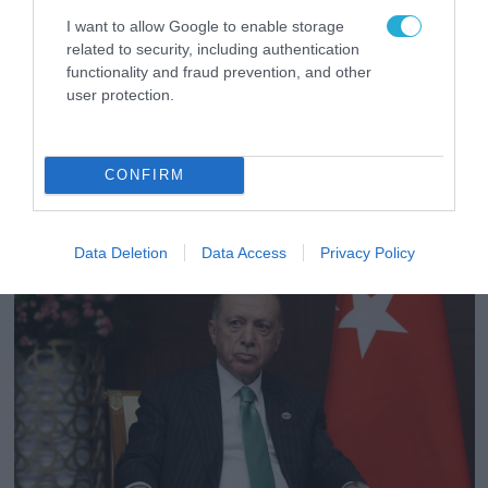
I want to allow Google to enable storage
related to security, including authentication
functionality and fraud prevention, and other
user protection.
16.02.2026 | 07:02
Η Τουρκία διαψεύδει τα σενάρια για κοινή
ναυπήγηση πολεμικών πλοίων με τις ΗΠΑ
CONFIRM
Αποφυγή σχολιασμού από το Στέιτ Ντιπάρτμεντ
Data Deletion
Data Access
Privacy Policy