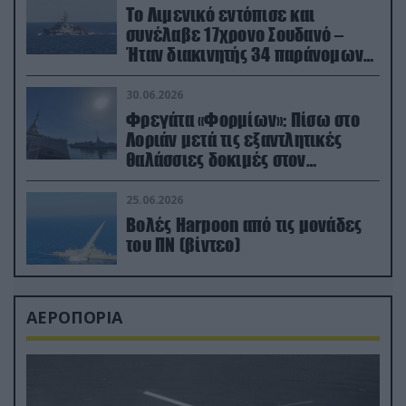
Το Λιμενικό εντόπισε και
συνέλαβε 17χρονο Σουδανό –
Ήταν διακινητής 34 παράνομων
μεταναστών
30.06.2026
Φρεγάτα «Φορμίων»: Πίσω στο
Λοριάν μετά τις εξαντλητικές
θαλάσσιες δοκιμές στον
απαιτητικό Βισκαϊκό
25.06.2026
Βολές Harpoon από τις μονάδες
του ΠΝ (βίντεο)
ΑΕΡΟΠΟΡΙΑ