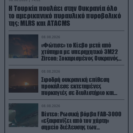
Η Τουρκία πουλάει στην Ουκρανία όλο
το αμερικανικό πυραυλικό πυροβολικό
της: MLRS και ΑΤΑCMS
08.08.2026
«Φώτισε» το Κίεβο μετά από
χτύπημα με υπερηχητικό 3M22
Zircon: Σοκαρισμένος Ουκρανός
κατέγραψε τη στιγμή (βίντεο)
08.08.2026
Σφοδρή ουκρανική επίθεση
προκάλεσε εκτεταμένες
πυρκαγιές σε διυλιστήριο και
υποδομές της ρωσικής Rosneft
(βίντεο)
08.08.2026
Βίντεο: Ρωσική βόμβα FAB-3000
«εξαφανίζει από τον χάρτη»
σημείο διέλευσης των