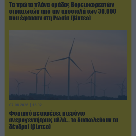
Τα πρώτα πλάνα ομάδας Βορειοκορεατών
στρατιωτών από την αποστολή των 30.000
που έφτασαν στη Ρωσία (βίντεο)
07.08.2026 | 16:02
Φορτηγό μεταφέρει πτερύγιο
ανεμογεννήτριας αλλά… το δυσκολεύουν τα
δένδρα! (βίντεο)