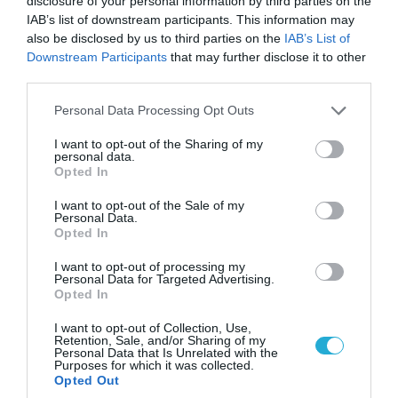
disclosure of your personal information by third parties on the
IAB’s list of downstream participants. This information may
also be disclosed by us to third parties on the
IAB’s List of
Downstream Participants
that may further disclose it to other
third parties.
Please note that this website/app uses one or more Google
Personal Data Processing Opt Outs
services and may gather and store information including but
not limited to your visit or usage behaviour. You may click to
I want to opt-out of the Sharing of my
personal data.
grant or deny consent to Google and its third-party tags to
Opted In
use your data for below specified purposes in below Google
consent section.
I want to opt-out of the Sale of my
Personal Data.
07.08.2026 | 23:02
Opted In
«Μούδιασε» η Naftogaz που βλέπει κρύο
χειμώνα στο Κίεβο: Οι Ρώσοι διέλυσαν 7
I want to opt-out of processing my
Personal Data for Targeted Advertising.
εγκαταστάσεις του ουκρανικού κολοσσού!
Opted In
I want to opt-out of Collection, Use,
Retention, Sale, and/or Sharing of my
Personal Data that Is Unrelated with the
ΠΟΛΙΤΙΚΗ
Purposes for which it was collected.
Opted Out