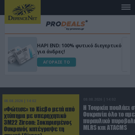
Μεταμόρφωσε τον κήπο σου με το
ικό
Ultra Box Μίνι Αλυσοπρίονο με
μπαταρία λιθίου
ΑΓΟΡΑΣΕ ΤΟ
08.08.2026 | 14:02
08.08.2026 | 14:02
Η Τουρκία πουλάει σ
«Φώτισε» το Κίεβο μετά από
Ουκρανία όλο το αμε
χτύπημα με υπερηχητικό
πυραυλικό πυροβολι
3M22 Zircon: Σοκαρισμένος
MLRS και ΑΤΑCMS
Ουκρανός κατέγραψε τη