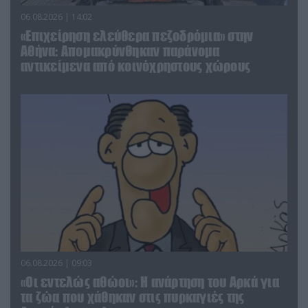
06.08.2026 | 14:02
«Επιχείρηση ελεύθερα πεζοδρόμια» στην
Αθήνα: Απομακρύνθηκαν παράνομα
αντικείμενα από κοινόχρηστους χώρους
06.08.2026 | 09:03
«Οι εντελώς αθώοι»: Η ανάρτηση του Αρκά για
τα ζώα που χάθηκαν στις πυρκαγιές της