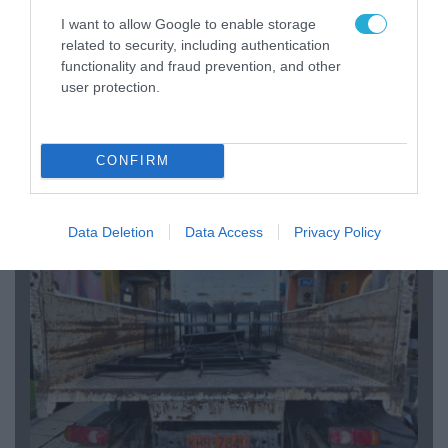
I want to allow Google to enable storage
related to security, including authentication
functionality and fraud prevention, and other
user protection.
07.08.2026 | 20:02
Ο Γιάννης Αλαφούζος «τέλειωσε» τον
Κωνσταντίνο Ζούλα από τον ΣΚΑΪ – Ο λόγος της
CONFIRM
απομάκρυνσής του
Data Deletion
Data Access
Privacy Policy