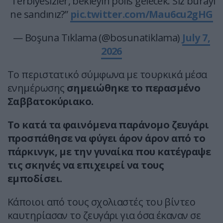
“Terbiyesizler, bekleyin polis gelecek. Siz burayı
ne sandınız?”
pic.twitter.com/Mau6cu2gHG
— Boşuna Tıklama (@bosunatiklama)
July 7,
2026
Το περιστατικό σύμφωνα με τουρκικά μέσα
ενημέρωσης
σημειώθηκε το περασμένο
Σαββατοκύριακο.
Το κατά τα φαινόμενα παράνομο ζευγάρι
προσπάθησε να φύγει άρον άρον από το
πάρκινγκ, με την γυναίκα που κατέγραψε
τις σκηνές να επιχειρεί να τους
εμποδίσει.
Κάποιοι από τους σχολιαστές του βίντεο
καυτηρίασαν το ζευγάρι για όσα έκαναν σε