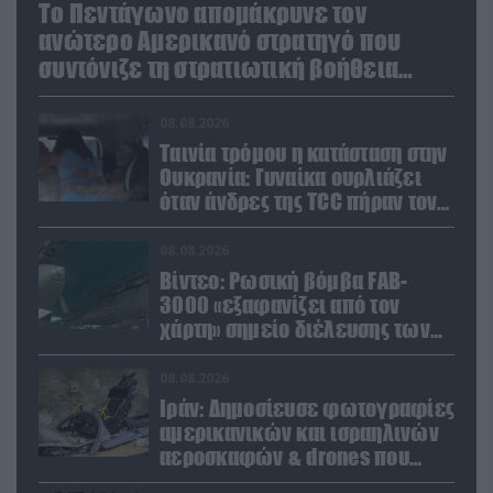
Το Πεντάγωνο απομάκρυνε τον
ανώτερο Αμερικανό στρατηγό που
συντόνιζε τη στρατιωτική βοήθεια
προς την Ουκρανία
08.08.2026
Ταινία τρόμου η κατάσταση στην
Ουκρανία: Γυναίκα ουρλιάζει
όταν άνδρες της TCC πήραν τον
σύντροφό της (βίντεο)
08.08.2026
Βίντεο: Ρωσική βόμβα FAB-
3000 «εξαφανίζει από τον
χάρτη» σημείο διέλευσης των
ουκρανικών δυνάμεων στην
Ζαπορίζια
08.08.2026
Ιράν: Δημοσίευσε φωτογραφίες
αμερικανικών και ισραηλινών
αεροσκαφών & drones που
καταρρίφθηκαν