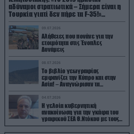
αδύναμοι στρατιωτικά – Σήμερα είναι η
Τουρκία γιατί δεν πήρε τα F-35!»
(βίντεο)
09.07.2026
Αλήθειες που πονάνε για την
ετοιμότητα στις Ένοπλες
Δυνάμεις
08.07.2026
Το βιβλίο γεωγραφίας
εμφανίζει την Κύπρο και στην
Ασία! – Αναγνώρισαν τα
κατεχόμενα; (φωτο)
04.07.2026
Η γελοία κυβερνητική
ανακοίνωση για την γκάφα του
γραφικού ΣΕΑ Θ.Ντόκου με τους
Ρώσους φαρσέρ