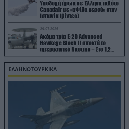
Υποδοχή ήρωα σε Έλληνα πιλότο
Canadair με «αψίδα νερού» στην
Ισπανία (βίντεο)
29.07.2026
Ακόμα τρία E-2D Advanced
Hawkeye Block II αποκτά το
αμερικανικό Ναυτικό – Στο 1,2
δισ.δολάρια το κόστος
ΕΛΛΗΝΟΤΟΥΡΚΙΚΑ