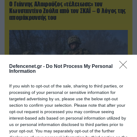
Ο Γιάννης Αλαφούζος «τέλειωσε» τον
Κωνσταντίνο Ζούλα από τον ΣΚΑΪ – Ο λόγος της
απομάκρυνσής του
Defencenet.gr -
Do Not Process My Personal
Information
If you wish to opt-out of the sale, sharing to third parties, or
processing of your personal or sensitive information for
targeted advertising by us, please use the below opt-out
07.08.2026 | 19:02
section to confirm your selection. Please note that after your
opt-out request is processed you may continue seeing
Απετράπη το εγχείρημα Ουκρανών για
interest-based ads based on personal information utilized by
αντεπίθεση στο Κολομίγτσι: Δείτε το πριν & το
us or personal information disclosed to third parties prior to
μετά της προσπάθειάς τους (βίντεο)
your opt-out. You may separately opt-out of the further