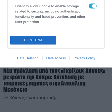
I want to allow Google to enable storage
related to security, including authentication
functionality and fraud prevention, and other
user protection.
CONFIRM
Data Deletion
Data Access
Privacy Policy
22.07.2026 | 22:04
Νέα πρόκληση από τους «Γκρίζους Λύκους»
με φόντο την Κύπρο: Κατάδυση με
τουρκικές σημαίες στην Ανατολική
Μεσόγειο
«H Kύπρος είναι τουρκική»