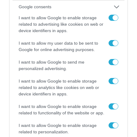
Google consents
I want to allow Google to enable storage
related to advertising like cookies on web or
device identifiers in apps.
I want to allow my user data to be sent to
Google for online advertising purposes.
I want to allow Google to send me
personalized advertising.
I want to allow Google to enable storage
23.07.2026 | 00:03
related to analytics like cookies on web or
Στέιτ Ντιπάρτμεντ για τουρκικά F-35: «Δεν
device identifiers in apps.
γίνεται να τα δώσουμε όσο έχουν S-400»
I want to allow Google to enable storage
Η απάντηση του αμερικανικού ΥΠΕΞ
related to functionality of the website or app.
I want to allow Google to enable storage
related to personalization.