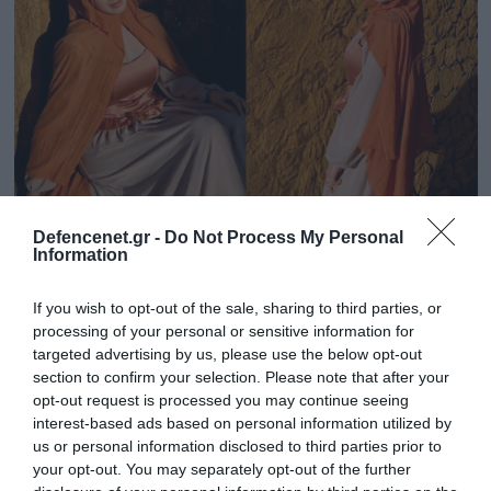
24.07.2026 | 08:02
Defencenet.gr -
Do Not Process My Personal
Information
Έντονες αντιδράσεις στην Τουρκία:
Χειροπέδες σε γνωστή influencer με
If you wish to opt-out of the sale, sharing to third parties, or
μαντήλα επειδή φάνηκε το… πόδι της σε
processing of your personal or sensitive information for
βίντεο
targeted advertising by us, please use the below opt-out
section to confirm your selection. Please note that after your
Κατηγορείται για «δημόσια προσβολή θρησκευτικών
opt-out request is processed you may continue seeing
αξιών» και «δημοσίευση άσεμνου υλικού»
interest-based ads based on personal information utilized by
us or personal information disclosed to third parties prior to
your opt-out. You may separately opt-out of the further