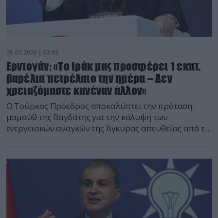
29.07.2026 | 02:02
Ερντογάν: «Το Ιράκ μας προσφέρει 1 εκατ.
βαρέλια πετρέλαιο την ημέρα – Δεν
χρειαζόμαστε κανέναν άλλον»
Ο Τούρκος Πρόεδρος αποκαλύπτει την πρόταση-
μαμούθ της Βαγδάτης για την κάλυψη των
ενεργειακών αναγκών της Άγκυρας απευθείας από το
γειτονικό Ιράκ.