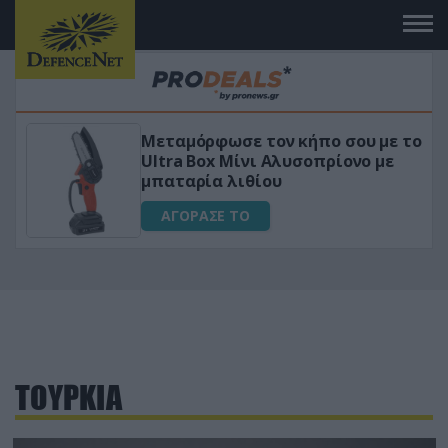
 με το
«Μαγική» φόρμουλα τριβόλι + VI
ο με
για αύξηση της λίμπιντο
ΑΓΟΡΑΣΕ ΤΟ
ΤΟΥΡΚΙΑ