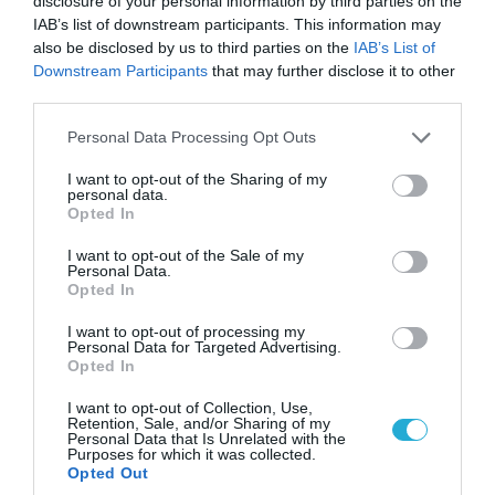
disclosure of your personal information by third parties on the
IAB’s list of downstream participants. This information may
also be disclosed by us to third parties on the
IAB’s List of
Downstream Participants
that may further disclose it to other
third parties.
Please note that this website/app uses one or more Google
Personal Data Processing Opt Outs
services and may gather and store information including but
not limited to your visit or usage behaviour. You may click to
I want to opt-out of the Sharing of my
personal data.
grant or deny consent to Google and its third-party tags to
Opted In
use your data for below specified purposes in below Google
consent section.
I want to opt-out of the Sale of my
Personal Data.
Opted In
23.07.2026 | 20:04
Η Τουρκία στέλνει πιλότους στην Βρετανία
I want to opt-out of processing my
Personal Data for Targeted Advertising.
να εκπαιδευτούν στα Eurofighter
Opted In
Στα πλαίσια του συμβολαίου ύψους 10,7
I want to opt-out of Collection, Use,
δισ.δολαρίων
Retention, Sale, and/or Sharing of my
Personal Data that Is Unrelated with the
Purposes for which it was collected.
Opted Out