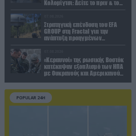
Κολομίγτσι: Δείτε το πριν & το
μετά της προσπάθειάς τους
(βίντεο)
07.08.2026
Στρατηγική επένδυση του EFA
GROUP στη Fractal για την
ανάπτυξη προηγμένων
αμυντικών τεχνολογιών σε
Ελλάδα και Κύπρο
07.08.2026
«Κεραυνοί» της ρωσικής Βοστόκ
κατέκαψαν εξοπλισμό των ΗΠΑ
με Ουκρανούς και Αμερικανούς
μισθοφόρους – Δείτε βίντεο
POPULAR 24H