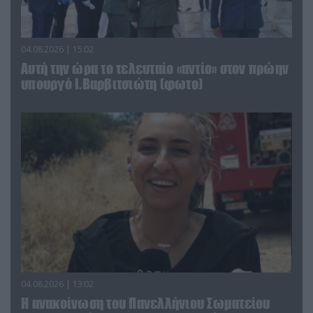
04.08.2026 | 15:02
Αυτή την ώρα το τελευταίο «αντίο» στον πρώην
υπουργό Ι.Βαρβιτσιώτη (φωτο)
04.08.2026 | 13:02
Η ανακοίνωση του Πανελλήνιου Σωματείου