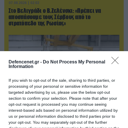
07.08.2026 | 02:02
Στο Βελιγράδι ο Β.Ζελένσκι: «Πρέπει να
αποσπάσουμε τους Σέρβους από το
στρατόπεδο της Ρωσίας»
Defencenet.gr -
Do Not Process My Personal
Information
If you wish to opt-out of the sale, sharing to third parties, or
processing of your personal or sensitive information for
targeted advertising by us, please use the below opt-out
section to confirm your selection. Please note that after your
opt-out request is processed you may continue seeing
07.08.2026 | 16:02
interest-based ads based on personal information utilized by
Κ.Τσίγκας για νέα Canadair DHC-515: «Θα
us or personal information disclosed to third parties prior to
πετούν τη νύχτα αλλά δεν θα πραγματοποιούν
your opt-out. You may separately opt-out of the further
ρίψεις νερού»