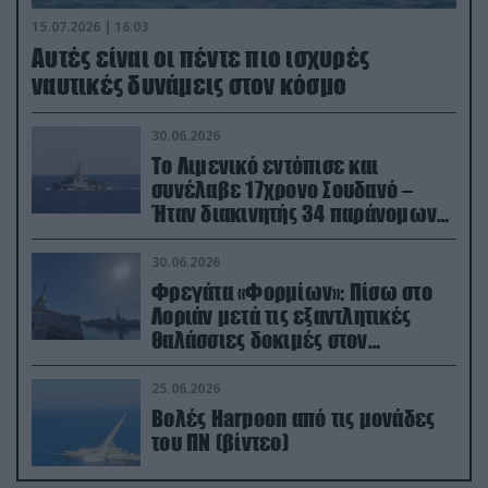
15.07.2026 | 16:03
Aυτές είναι οι πέντε πιο ισχυρές
ναυτικές δυνάμεις στον κόσμο
30.06.2026
Το Λιμενικό εντόπισε και
συνέλαβε 17χρονο Σουδανό –
Ήταν διακινητής 34 παράνομων
μεταναστών
30.06.2026
Φρεγάτα «Φορμίων»: Πίσω στο
Λοριάν μετά τις εξαντλητικές
θαλάσσιες δοκιμές στον
απαιτητικό Βισκαϊκό
25.06.2026
Βολές Harpoon από τις μονάδες
του ΠΝ (βίντεο)