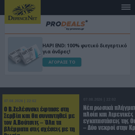
Μεταμόρφωσε τον κήπο σου με το
ικό
Ultra Box Μίνι Αλυσοπρίονο με
μπαταρία λιθίου
ΑΓΟΡΑΣΕ ΤΟ
07.08.2026 | 22:02
07.08.2026 | 22:02
Νέα ρωσικά πλήγματ
Ο Β.Ζελέσνσκι έφτασε στη
πλοία και λιμενικές
Σερβία και θα συναντηθεί με
εγκαταστάσεις της Ο
τον Α.Βούτσιτς – Όλα τα
– Δύο νεκροί στην Κ
βλέμματα στις σχέσεις με τη