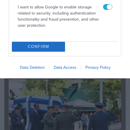
I want to allow Google to enable storage
related to security, including authentication
functionality and fraud prevention, and other
user protection.
06.08.2026 | 09:03
CONFIRM
«Οι εντελώς αθώοι»: Η ανάρτηση του Αρκά για
τα ζώα που χάθηκαν στις πυρκαγιές της
Αττικής (φωτο)
Data Deletion
Data Access
Privacy Policy