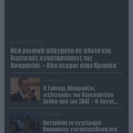
07.08.2026 | 22:02
Νέα ρωσικά πλήγματα σε πλοία και
λιμενικές εγκαταστάσεις της
Ουκρανίας – Δύο νεκροί στην Κριμαία
07.08.2026
Ο Γιάννης Αλαφούζος
«τέλειωσε» τον Κωνσταντίνο
Ζούλα από τον ΣΚΑΪ – Ο λόγος
της απομάκρυνσής του
07.08.2026
Απετράπη το εγχείρημα
Ουκρανών για αντεπίθεση στο