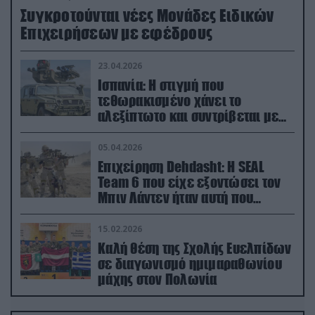
Συγκροτούνται νέες Μονάδες Ειδικών
Επιχειρήσεων με εφέδρους
23.04.2026
Ισπανία: Η στιγμή που
τεθωρακισμένο χάνει το
αλεξίπτωτο και συντρίβεται με
ορμή στο έδαφος (βίντεο)
05.04.2026
Επιχείρηση Dehdasht: Η SEAL
Team 6 που είχε εξοντώσει τον
Μπιν Λάντεν ήταν αυτή που
διέσωσε τον πιλότο του F-15
15.02.2026
Καλή θέση της Σχολής Ευελπίδων
σε διαγωνισμό ημιμαραθωνίου
μάχης στον Πολωνία