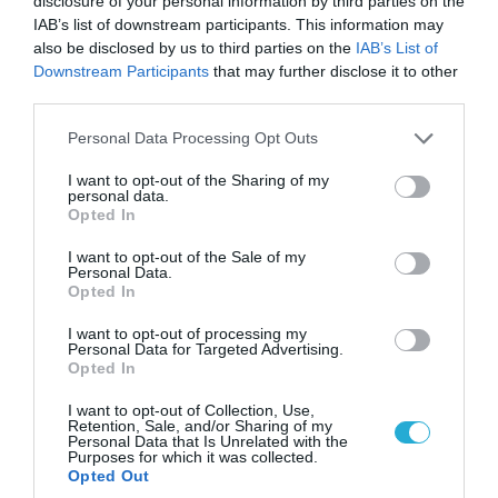
disclosure of your personal information by third parties on the
IAB’s list of downstream participants. This information may
also be disclosed by us to third parties on the
IAB’s List of
Downstream Participants
that may further disclose it to other
ΠΟΛΙΤΙΚΗ
third parties.
Please note that this website/app uses one or more Google
Personal Data Processing Opt Outs
services and may gather and store information including but
not limited to your visit or usage behaviour. You may click to
I want to opt-out of the Sharing of my
personal data.
grant or deny consent to Google and its third-party tags to
Opted In
use your data for below specified purposes in below Google
consent section.
I want to opt-out of the Sale of my
Personal Data.
Opted In
I want to opt-out of processing my
Personal Data for Targeted Advertising.
Opted In
07.08.2026 | 20:02
Ο Γιάννης Αλαφούζος «τέλειωσε» τον
I want to opt-out of Collection, Use,
Retention, Sale, and/or Sharing of my
Κωνσταντίνο Ζούλα από τον ΣΚΑΪ – Ο λόγος της
Personal Data that Is Unrelated with the
απομάκρυνσής του
Purposes for which it was collected.
Opted Out