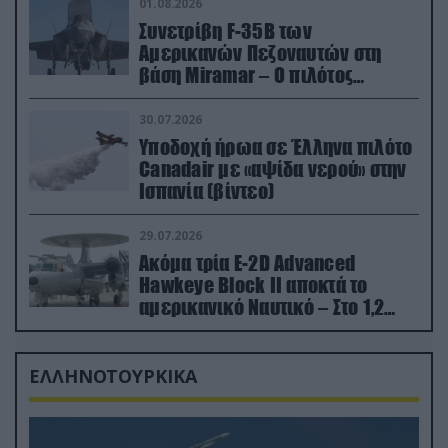
01.08.2026
Συνετρίβη F-35B των
Αμερικανών Πεζοναυτών στη
βάση Miramar – Ο πιλότος
εκτινάχθηκε εγκαίρως
30.07.2026
Υποδοχή ήρωα σε Έλληνα πιλότο
Canadair με «αψίδα νερού» στην
Ισπανία (βίντεο)
29.07.2026
Ακόμα τρία E-2D Advanced
Hawkeye Block II αποκτά το
αμερικανικό Ναυτικό – Στο 1,2
δισ.δολάρια το κόστος
ΕΛΛΗΝΟΤΟΥΡΚΙΚΑ