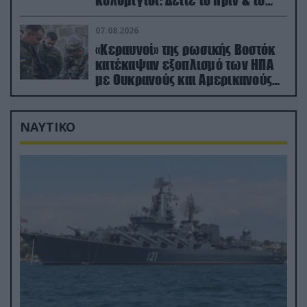
Κολομίγτσι: Δείτε το πριν & το
μετά της προσπάθειάς τους
(βίντεο)
07.08.2026
«Κεραυνοί» της ρωσικής Βοστόκ
κατέκαψαν εξοπλισμό των ΗΠΑ
με Ουκρανούς και Αμερικανούς
μισθοφόρους – Δείτε βίντεο
ΝΑΥΤΙΚΟ