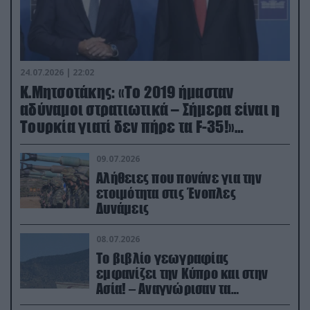
24.07.2026 | 22:02
Κ.Μητσοτάκης: «Το 2019 ήμασταν
αδύναμοι στρατιωτικά – Σήμερα είναι η
Τουρκία γιατί δεν πήρε τα F-35!»
(βίντεο)
09.07.2026
Αλήθειες που πονάνε για την
ετοιμότητα στις Ένοπλες
Δυνάμεις
08.07.2026
Το βιβλίο γεωγραφίας
εμφανίζει την Κύπρο και στην
Ασία! – Αναγνώρισαν τα
κατεχόμενα; (φωτο)