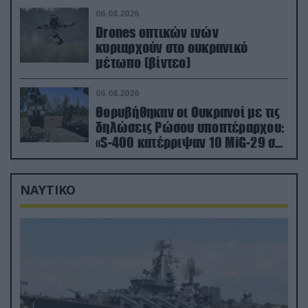
πλήγματα (βίντεο)
06.08.2026
Drones οπτικών ινών
κυριαρχούν στο ουκρανικό
μέτωπο (βίντεο)
06.08.2026
Θορυβήθηκαν οι Ουκρανοί με τις
δηλώσεις Ρώσου υποπτέραρχου:
«S-400 κατέρριψαν 10 MiG-29 σε
μόλις μια μέρα!»
ΝΑΥΤΙΚΟ