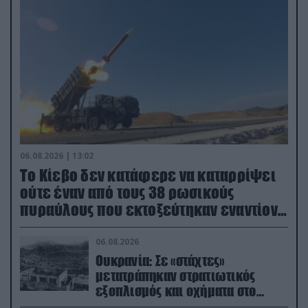
06.08.2026 | 13:02
Το Κίεβο δεν κατάφερε να καταρρίψει
ούτε έναν από τους 38 ρωσικούς
πυραύλους που εκτοξεύτηκαν εναντίον
του
06.08.2026
Ουκρανία: Σε «στάχτες»
μετατράπηκαν στρατιωτικός
εξοπλισμός και οχήματα στο
Κίεβο μετά από ρωσικά