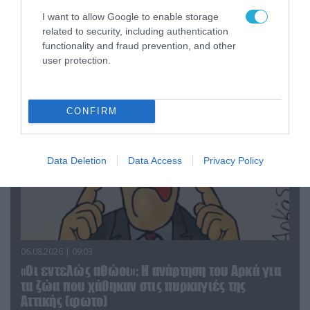
06.08.2026 | 14:02
I want to allow Google to enable storage
«Επιχείρηση ελεύθερα πεζοδρόμια» στην
related to security, including authentication
Αθήνα: Απομακρύνθηκαν παράνομα
functionality and fraud prevention, and other
αντικείμενα από κοινόχρηστους χώρους
user protection.
CONFIRM
Data Deletion
Data Access
Privacy Policy
06.08.2026 | 09:03
«Οι εντελώς αθώοι»: Η ανάρτηση του Αρκά για
τα ζώα που χάθηκαν στις πυρκαγιές της
Αττικής (φωτο)