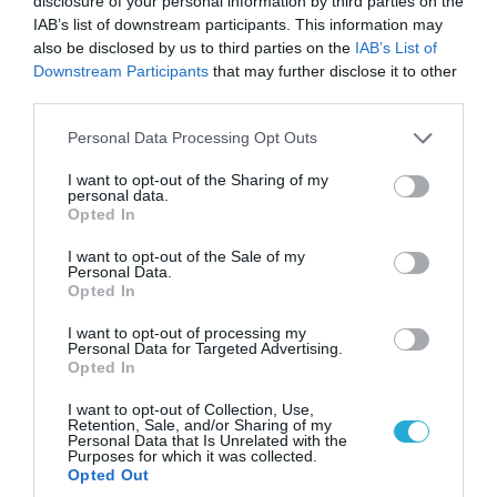
disclosure of your personal information by third parties on the
IAB’s list of downstream participants. This information may
also be disclosed by us to third parties on the
IAB’s List of
Downstream Participants
that may further disclose it to other
third parties.
Please note that this website/app uses one or more Google
05.08.2026 | 22:02
Personal Data Processing Opt Outs
services and may gather and store information including but
Αδειάζουν το Κραματόρσκ οι Ουκρανοί:
not limited to your visit or usage behaviour. You may click to
I want to opt-out of the Sharing of my
Έκτακτη εκκένωση στην πόλη μετά την
personal data.
grant or deny consent to Google and its third-party tags to
αιφνιδιαστική προώθηση των Ρώσων (βίντεο)
Opted In
use your data for below specified purposes in below Google
consent section.
I want to opt-out of the Sale of my
Personal Data.
Opted In
I want to opt-out of processing my
Personal Data for Targeted Advertising.
Opted In
I want to opt-out of Collection, Use,
Retention, Sale, and/or Sharing of my
Personal Data that Is Unrelated with the
Purposes for which it was collected.
Opted Out