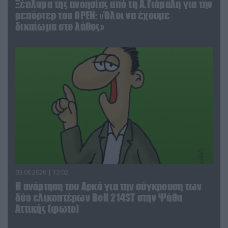
Ξέπλυμα της ανοησίας από τη Α.Γιάμαλη για την
ρεπόρτερ του ΟΡΕΝ: «Όλοι να έχουμε
δικαίωμα στο λάθος»
03.08.2026 | 12:02
Η ανάρτηση του Αρκά για την σύγκρουση των
δύο ελικοπτέρων Bell 214ST στην Ψάθα
Αττικής (φωτο)