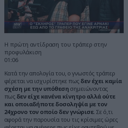
Η πρώτη αντίδραση του τράπερ στην
προφυλάκιση
01:06
Κατά την απολογία του, ο γνωστός τράπερ
φέρεται να ισχυρίστηκε πως
δεν έχει καμία
σχέση με την υπόθεση
σημειώνοντας
πως
δεν είχε κανένα κίνητρο αλλά ούτε
και οποιαδήποτε δοσοληψία με τον
24χρονο τον οποίο δεν γνώρισε
. Σε ό,τι
αφορά την παρουσία του τις κρίσιμες ώρες
φέρεται να ανέφερε πως είχε ραντεβού με