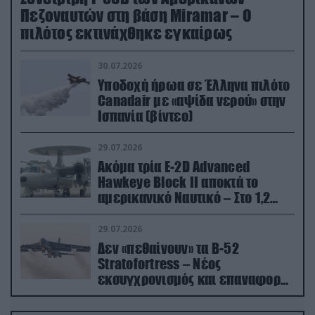
Πεζοναυτών στη βάση Miramar – Ο
πιλότος εκτινάχθηκε εγκαίρως
30.07.2026
Υποδοχή ήρωα σε Έλληνα πιλότο
Canadair με «αψίδα νερού» στην
Ισπανία (βίντεο)
29.07.2026
Ακόμα τρία E-2D Advanced
Hawkeye Block II αποκτά το
αμερικανικό Ναυτικό – Στο 1,2
δισ.δολάρια το κόστος
29.07.2026
Δεν «πεθαίνουν» τα Β-52
Stratofortress – Νέος
εκσυγχρονισμός και επαναφορά
από τα «νεκροταφεία»