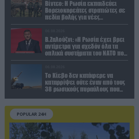
Βίντεο: Η Ρωσία εκπαιδεύει
Βορειοκορεάτες στρατιώτες σε
πεδία βολής για νέες
επιχειρήσεις
06.08.2026
Β.Ζαλούζνι: «Η Ρωσία έχει βρει
αντίμετρα για σχεδόν όλα τα
οπλικά συστήματα του ΝΑΤΟ που
χρησιμοποιεί η Ουκρανία»
06.08.2026
Το Κίεβο δεν κατάφερε να
καταρρίψει ούτε έναν από τους
38 ρωσικούς πυραύλους που
εκτοξεύτηκαν εναντίον του
POPULAR 24H