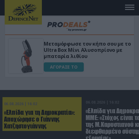
 το
«Μαγική» φόρμουλα τριβόλι + VIP
για αύξηση της λίμπιντο
ΑΓΟΡΑΣΕ ΤΟ
06.08.2026 | 16:02
06.08.2026 | 16:02
«Ελπίδα για Δημοκρα
«Ελπίδα για τη Δημοκρατία»:
ΜΜΕ: «Στόχος είναι τ
Αποχώρησε ο Γιάννης
της Μ.Καρυστιανού κα
Χατζηστογιάννης
διεφθαρμένο σύστη
εξουσίας»