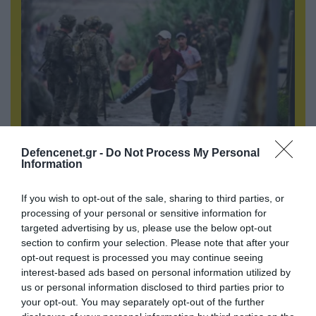
06.08.2026 | 09:03
Defencenet.gr -
Do Not Process My Personal
Information
Μαροκινός παράνομος μετανάστης επιτέθηκε
σε 42χρονη σε στάση Τραμ στην Ισπανία και
απείλησε ότι θα την κακοποιήσει!
If you wish to opt-out of the sale, sharing to third parties, or
processing of your personal or sensitive information for
targeted advertising by us, please use the below opt-out
section to confirm your selection. Please note that after your
opt-out request is processed you may continue seeing
interest-based ads based on personal information utilized by
us or personal information disclosed to third parties prior to
your opt-out. You may separately opt-out of the further