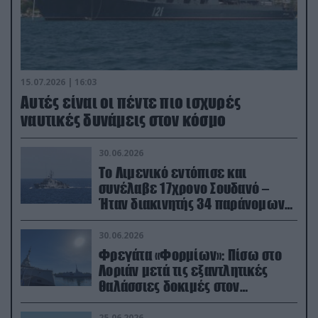
15.07.2026 | 16:03
Aυτές είναι οι πέντε πιο ισχυρές
ναυτικές δυνάμεις στον κόσμο
30.06.2026
Το Λιμενικό εντόπισε και
συνέλαβε 17χρονο Σουδανό –
Ήταν διακινητής 34 παράνομων
μεταναστών
30.06.2026
Φρεγάτα «Φορμίων»: Πίσω στο
Λοριάν μετά τις εξαντλητικές
θαλάσσιες δοκιμές στον
απαιτητικό Βισκαϊκό
25.06.2026