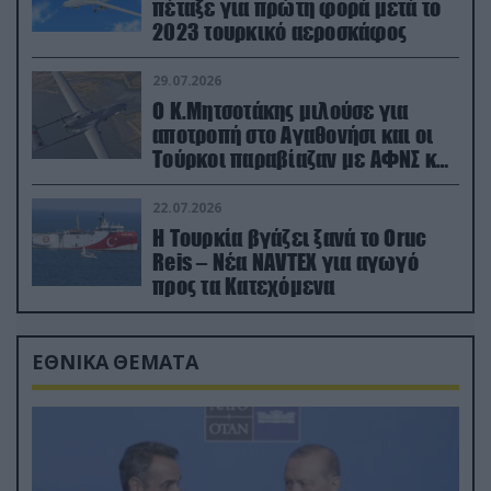
πέταξε για πρώτη φορά μετά το
2023 τουρκικό αεροσκάφος
29.07.2026
Ο Κ.Μητσοτάκης μιλούσε για
αποτροπή στο Αγαθονήσι και οι
Τούρκοι παραβίαζαν με ΑΦΝΣ και
drone
22.07.2026
Η Τουρκία βγάζει ξανά το Oruc
Reis – Νέα NAVTEX για αγωγό
προς τα Κατεχόμενα
ΕΘΝΙΚΑ ΘΕΜΑΤΑ