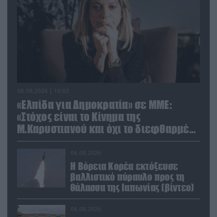
06.08.2026 | 16:02
«Ελπίδα για Δημοκρατία» σε ΜΜΕ:
«Στόχος είναι το Κίνημα της
Μ.Καρυστιανού και όχι το διεφθαρμένο
σύστημα εξουσίας»
06.08.2026
Η Βόρεια Κορέα εκτόξευσε
βαλλιστικό πύραυλο προς τη
θάλασσα της Ιαπωνίας (βίντεο)
06.08.2026