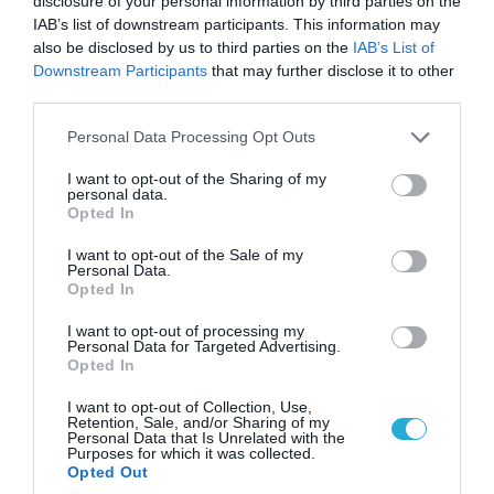
disclosure of your personal information by third parties on the
έτοιμη για διάλογο με την Ιαπωνία
IAB’s list of downstream participants. This information may
σχετικά με την άρση των κυρώσεων, αλλά
also be disclosed by us to third parties on the
IAB’s List of
ότι το Τόκιο θα πρέπει να αναλάβει την
Downstream Participants
that may further disclose it to other
πρωτοβουλία για να συμβεί αυτό.
third parties.
Please note that this website/app uses one or more Google
Personal Data Processing Opt Outs
Αναφερόμενος στην προοπτική ένταξης
services and may gather and store information including but
της Ουκρανίας στο ΝΑΤΟ, ο Ρώσος
not limited to your visit or usage behaviour. You may click to
I want to opt-out of the Sharing of my
personal data.
grant or deny consent to Google and its third-party tags to
πρόεδρος είπε ότι η Ρωσία ήταν πάντα
Opted In
use your data for below specified purposes in below Google
κατά της ένταξης της στο ΝΑΤΟ,
επειδή
consent section.
I want to opt-out of the Sale of my
απειλεί την ασφάλεια της. Είπε επίσης πως
Personal Data.
Opted In
αν σταματήσει η στρατιωτική βοήθεια από
το εξωτερικό η Ουκρανία δεν θα μπορέσει να
I want to opt-out of processing my
Personal Data for Targeted Advertising.
υπάρξει και μετά από μία εβδομάδα όλα θα
Opted In
έχουν τελειώσει.
I want to opt-out of Collection, Use,
Retention, Sale, and/or Sharing of my
Μιλώντας για την προοπτική ένταξης της
Personal Data that Is Unrelated with the
Purposes for which it was collected.
Ουκρανίας στην Ευρωπαϊκή Ένωση, ο Ρώσος
Opted Out