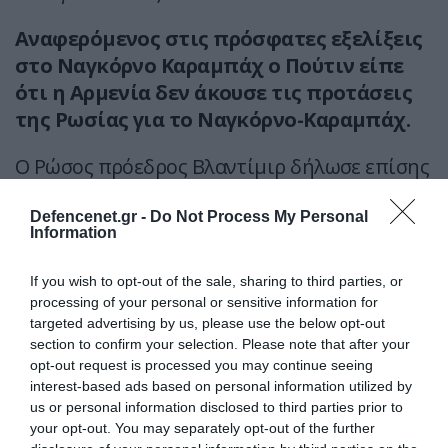
Αναφερόμενος στις πρόσφατες εξελίξεις
στο Ναγκόρνο Καραμπάχ ο Πούτιν είπε
ότι η Αρμενία δεν άκουσε τις προτάσεις
της Ρωσίας για το Ναγκόρνο-Καραμπάχ.
Ο Ρώσος πρόεδρος Βλαντίμιρ δήλωσε επίσης
ότι η πολιτικοποίηση της Ομάδας των 20
μεγάλων οικονομιών (G20) είναι ένας
Defencenet.gr -
Do Not Process My Personal
Information
ασφαλής τρόπος για να εξασφαλιστεί η
καταστροφή της. Επαίνεσε την Ινδία, για τη
If you wish to opt-out of the sale, sharing to third parties, or
μεσολάβηση της στην διατύπωση του
processing of your personal or sensitive information for
targeted advertising by us, please use the below opt-out
τελικού ανακοινωθέντος, το οποίο δεν
section to confirm your selection. Please note that after your
καταδίκασε τη Ρωσία για τις ενέργειές της
opt-out request is processed you may continue seeing
στην Ουκρανία.
interest-based ads based on personal information utilized by
us or personal information disclosed to third parties prior to
Ο Πούτιν δήλωσε ότι η Ρωσία είναι
your opt-out. You may separately opt-out of the further