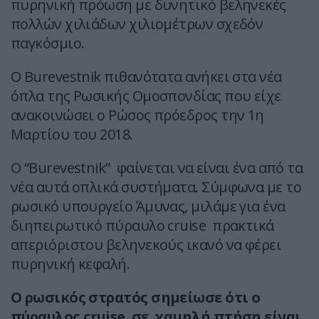
πυρηνική πρόωση με δυνητικό βεληνεκές
πολλών χιλιάδων χιλιομέτρων σχεδόν
παγκόσμιο.
Ο Burevestnik πιθανότατα ανήκει στα νέα
όπλα της Ρωσικής Ομοσπονδίας που είχε
ανακοινώσει ο Ρώσος πρόεδρος την 1η
Μαρτίου του 2018.
Ο “Burevestnik” φαίνεται να είναι ένα από τα
νέα αυτά οπλικά συστήματα. Σύμφωνα με το
ρωσικό υπουργείο Άμυνας, μιλάμε για ένα
διηπειρωτικό πύραυλο cruise πρακτικά
απεριόριστου βεληνεκούς ικανό να φέρει
πυρηνική κεφαλή.
Ο ρωσικός στρατός σημείωσε ότι ο
πύραυλος
cruise
σε χαμηλή πτήση είναι