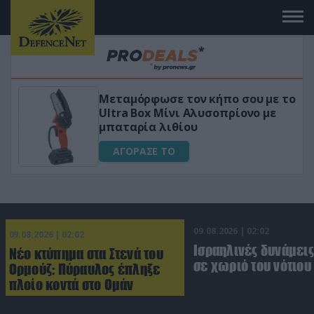
 το
«Μαγική» φόρμουλα τριβόλι + VIP
για αύξηση της λίμπιντο
ΑΓΟΡΑΣΕ ΤΟ
09.08.2026 | 02:02
09.08.2026 | 02:02
Ισραηλινές δυνάμεις
Νέο κτύπημα στα Στενά του
σε χωριό του νότιου
Ορμούζ: Πύραυλος έπληξε
πλοίο κοντά στο Ομάν