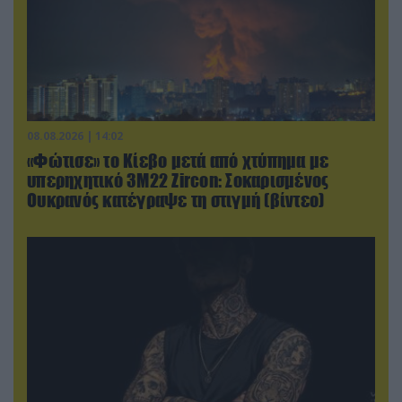
08.08.2026 | 14:02
«Φώτισε» το Κίεβο μετά από χτύπημα με
υπερηχητικό 3M22 Zircon: Σοκαρισμένος
Ουκρανός κατέγραψε τη στιγμή (βίντεο)