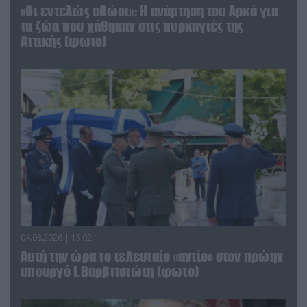
«Οι εντελώς αθώοι»: Η ανάρτηση του Αρκά για
τα ζώα που χάθηκαν στις πυρκαγιές της
Αττικής (φωτο)
04.08.2026 | 15:02
Αυτή την ώρα το τελευταίο «αντίο» στον πρώην
υπουργό Ι.Βαρβιτσιώτη (φωτο)