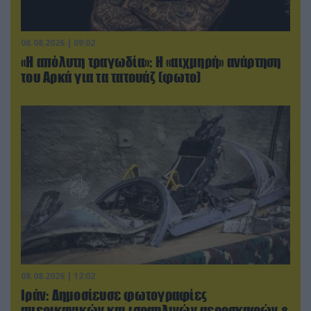
08.08.2026 | 09:02
«Η απόλυτη τραγωδία»: Η «αιχμηρή» ανάρτηση
του Αρκά για τα τατουάζ (φωτο)
08.08.2026 | 12:02
Ιράν: Δημοσίευσε φωτογραφίες
αμερικανικών και ισραηλινών αεροσκαφών &