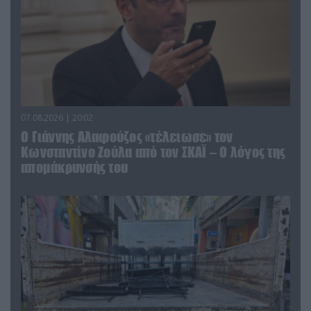
07.08.2026 | 20:02
Ο Γιάννης Αλαφούζος «τέλειωσε» τον
Κωνσταντίνο Ζούλα από τον ΣΚΑΪ – Ο λόγος της
απομάκρυνσής του