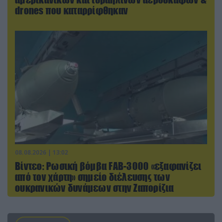
drones που καταρρίφθηκαν
08.08.2026 | 13:02
Βίντεο: Ρωσική βόμβα FAB-3000 «εξαφανίζει
από τον χάρτη» σημείο διέλευσης των
ουκρανικών δυνάμεων στην Ζαπορίζια