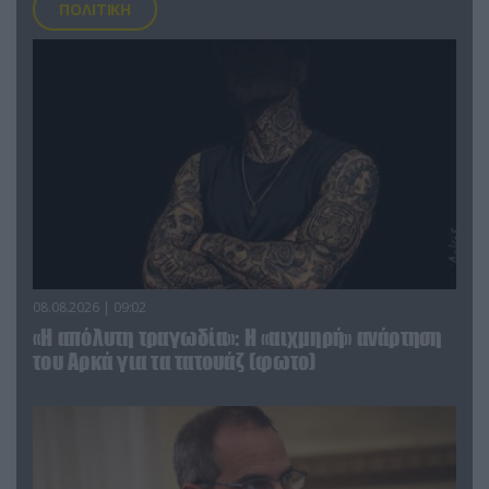
ΠΟΛΙΤΙΚΗ
08.08.2026 | 09:02
«Η απόλυτη τραγωδία»: Η «αιχμηρή» ανάρτηση
του Αρκά για τα τατουάζ (φωτο)