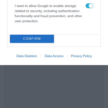
I want to allow Google to enable storage
ΣΧΟΛΙΑΣΤΕ ΤΟ ΑΡΘΡΟ
related to security, including authentication
functionality and fraud prevention, and other
user protection.
CONFIRM
Data Deletion
Data Access
Privacy Policy