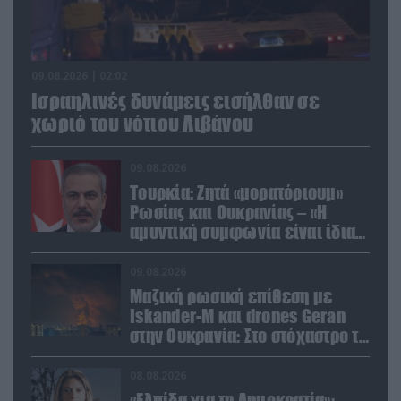
09.08.2026 | 02:02
Ισραηλινές δυνάμεις εισήλθαν σε
χωριό του νότιου Λιβάνου
09.08.2026
Τουρκία: Ζητά «μορατόριουμ»
Ρωσίας και Ουκρανίας – «Η
αμυντική συμφωνία είναι ίδια
με το άρθρο 5 του ΝΑΤΟ» (upd)
09.08.2026
Μαζική ρωσική επίθεση με
Iskander-M και drones Geran
στην Ουκρανία: Στο στόχαστρο το
εργοστάσιο των Flamingo
08.08.2026
«Ελπίδα για τη Δημοκρατία»: