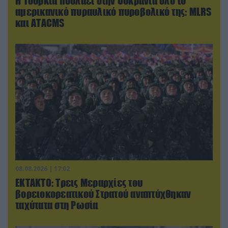
Η Τουρκία πουλάει στην Ουκρανία όλο το
αμερικανικό πυραυλικό πυροβολικό της: MLRS
και ΑΤΑCMS
08.08.2026 | 17:02
ΕΚΤΑΚΤΟ: Τρεις Μεραρχίες του
βορειοκορεατικού Στρατού αναπτύχθηκαν
ταχύτατα στη Ρωσία