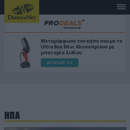
ε το
«Μαγική» φόρμουλα τριβόλι + VIP
ε
για αύξηση της λίμπιντο
ΑΓΟΡΑΣΕ ΤΟ
ΗΠΑ