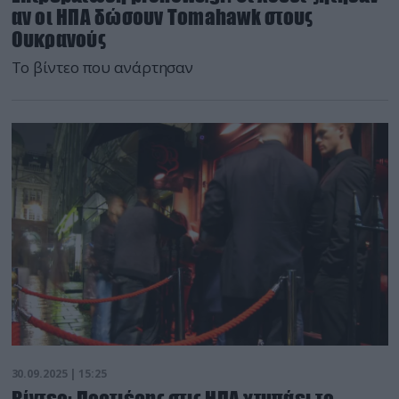
αν οι ΗΠΑ δώσουν Tomahawk στους
Ουκρανούς
Το βίντεο που ανάρτησαν
30.09.2025 | 15:25
Βίντεο: Πορτιέρης στις ΗΠΑ χτυπάει το