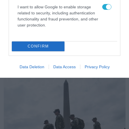
I want to allow Google to enable storage
related to security, including authentication
functionality and fraud prevention, and other
11.09.2025 | 15:31
user protection.
ΗΠΑ: Αριστερός εξτρεμιστής δολοφόνησε εν
ψυχρώ τον πλέον φέρελπι Αμερικανό
δεξιό & σύμμαχο του Ν.Τραμπ (βίντεο)
CONFIRM
Ο Τ.Κερκ έκανε μια παρουσίαση όταν ακούστηκαν
πυροβολισμοί
Data Deletion
Data Access
Privacy Policy