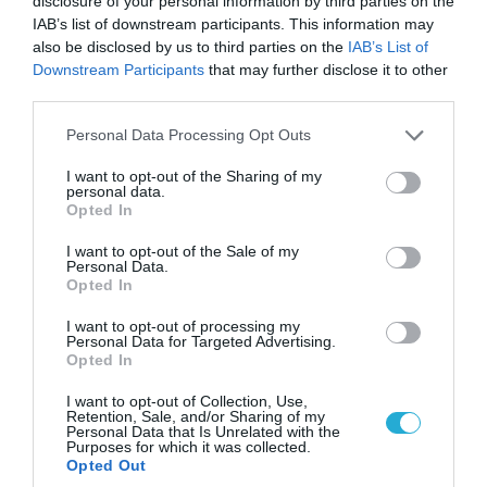
disclosure of your personal information by third parties on the
Oι ΗΠΑ ενέκριναν την πώληση 10
IAB’s list of downstream participants. This information may
αεροσκαφών F-16 αξίας 3,42 δισ. δολαρίων
also be disclosed by us to third parties on the
IAB’s List of
στο Περού
Downstream Participants
that may further disclose it to other
third parties.
Βασικοί ανάδοχοι της σύμβασης είναι οι Lockheed
Martin, General Electric Aerospace και RTX (σ.σ. η
Please note that this website/app uses one or more Google
Personal Data Processing Opt Outs
πρώην Raytheon Technologies)
services and may gather and store information including but
not limited to your visit or usage behaviour. You may click to
I want to opt-out of the Sharing of my
personal data.
grant or deny consent to Google and its third-party tags to
Opted In
use your data for below specified purposes in below Google
consent section.
I want to opt-out of the Sale of my
Personal Data.
Opted In
I want to opt-out of processing my
Personal Data for Targeted Advertising.
Opted In
I want to opt-out of Collection, Use,
Retention, Sale, and/or Sharing of my
Personal Data that Is Unrelated with the
Purposes for which it was collected.
Opted Out