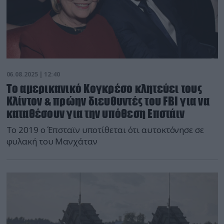
06.08.2025 | 12:40
Το αμερικανικό Κογκρέσο κλητεύει τους
Κλίντον & πρώην διευθυντές του FBI για να
καταθέσουν για την υπόθεση Επστάιν
Το 2019 ο Έπσταϊν υποτίθεται ότι αυτοκτόνησε σε
φυλακή του Μανχάταν