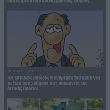
αντικείμενα από κοινόχρηστους χώρους
06.08.2026 | 09:03
«Οι εντελώς αθώοι»: Η ανάρτηση του Αρκά για
τα ζώα που χάθηκαν στις πυρκαγιές της
Αττικής (φωτο)