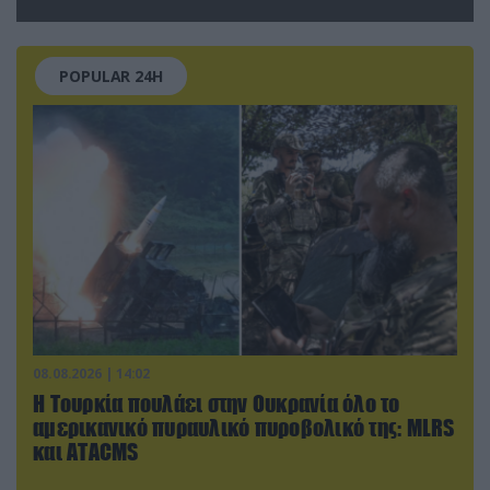
το Ιράν;
POPULAR 24H
08.08.2026 | 14:02
Η Τουρκία πουλάει στην Ουκρανία όλο το
αμερικανικό πυραυλικό πυροβολικό της: MLRS
και ΑΤΑCMS