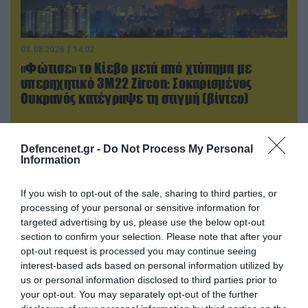
08.08.2026 | 14:02
«Φώτισε» το Κίεβο μετά από χτύπημα με
υπερηχητικό 3M22 Zircon: Σοκαρισμένος
Ουκρανός κατέγραψε τη στιγμή (βίντεο)
Defencenet.gr -
Do Not Process My Personal
Information
If you wish to opt-out of the sale, sharing to third parties, or
processing of your personal or sensitive information for
targeted advertising by us, please use the below opt-out
section to confirm your selection. Please note that after your
opt-out request is processed you may continue seeing
interest-based ads based on personal information utilized by
us or personal information disclosed to third parties prior to
your opt-out. You may separately opt-out of the further
08.08.2026 | 12:02