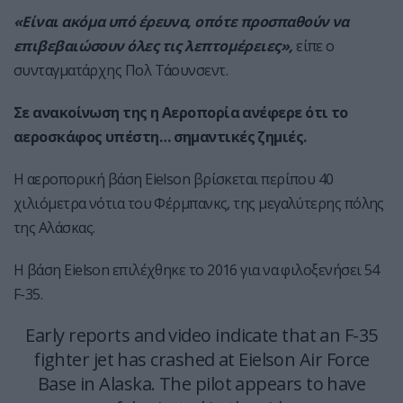
«Είναι ακόμα υπό έρευνα, οπότε προσπαθούν να
επιβεβαιώσουν όλες τις λεπτομέρειες»,
είπε ο
συνταγματάρχης Πολ Τάουνσεντ.
Σε ανακοίνωση της η Αεροπορία ανέφερε ότι το
αεροσκάφος υπέστη… σημαντικές ζημιές.
Η αεροπορική βάση Eielson βρίσκεται περίπου 40
χιλιόμετρα νότια του Φέρμπανκς, της μεγαλύτερης πόλης
της Αλάσκας.
Η
βάση Eielson επιλέχθηκε το 2016 για να φιλοξενήσει 54
F-35.
Early reports and video indicate that an F-35
fighter jet has crashed at Eielson Air Force
Base in Alaska. The pilot appears to have