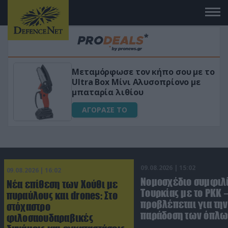
Μεταμόρφωσε τον κήπο σου με το
ικό
Ultra Box Μίνι Αλυσοπρίονο με
μπαταρία λιθίου
ΑΓΟΡΑΣΕ ΤΟ
09.08.2026 | 15:02
09.08.2026 | 16:02
Νομοσχέδιο συμφιλ
Νέα επίθεση των Χούθι με
Τουρκίας με το ΡΚΚ –
πυραύλους και drones: Στο
προβλέπεται για την
στόχαστρο
παράδοση των όπλω
φιλοσαουδαραβικές