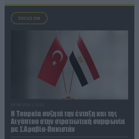
FOCUS ON
09.08.2026 | 15:02
Η Τουρκία συζητά την ένταξη και της
Αιγύπτου στην στρατιωτική συμφωνία
με Σ.Αραβία-Πακιστάν