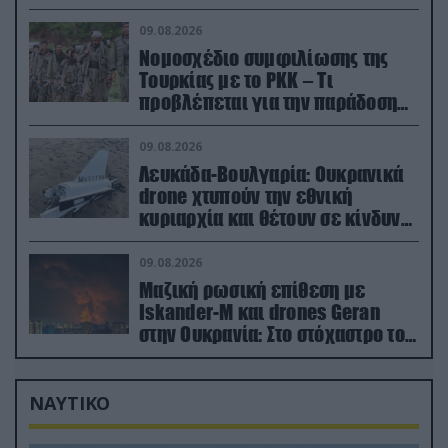
εγκαταστάσεις
09.08.2026
Νομοσχέδιο συμφιλίωσης της
Τουρκίας με το ΡΚΚ – Τι
προβλέπεται για την παράδοση
των όπλων
09.08.2026
Λευκάδα-Βουλγαρία: Ουκρανικά
drone χτυπούν την εθνική
κυριαρχία και θέτουν σε κίνδυνο
οικονομίες χωρών του ΝΑΤΟ
09.08.2026
Μαζική ρωσική επίθεση με
Iskander-M και drones Geran
στην Ουκρανία: Στο στόχαστρο το
εργοστάσιο των Flamingo
ΝΑΥΤΙΚΟ