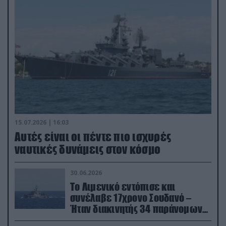
15.07.2026 | 16:03
Aυτές είναι οι πέντε πιο ισχυρές
ναυτικές δυνάμεις στον κόσμο
30.06.2026
Το Λιμενικό εντόπισε και
συνέλαβε 17χρονο Σουδανό –
Ήταν διακινητής 34 παράνομων
μεταναστών