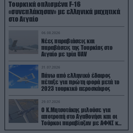
Τουρκικά οπλισμένα F-16
«συνεπλάκησαν» με ελληνικά μαχητικά
στο Αιγαίο
06.08.2026
Νέες παραβιάσεις και
παραβάσεις της Τουρκίας στο
Αιγαίο με τρία UAV
31.07.2026
Πάνω από ελληνικό έδαφος
πέταξε για πρώτη φορά μετά το
2023 τουρκικό αεροσκάφος
29.07.2026
Ο Κ.Μητσοτάκης μιλούσε για
αποτροπή στο Αγαθονήσι και οι
Τούρκοι παραβίαζαν με ΑΦΝΣ και
drone