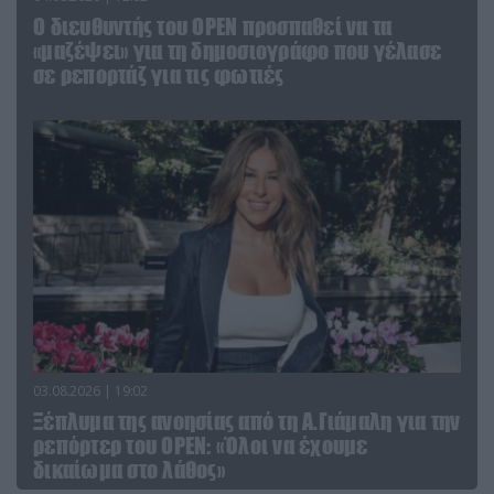
O διευθυντής του OPEN προσπαθεί να τα
«μαζέψει» για τη δημοσιογράφο που γέλασε
σε ρεπορτάζ για τις φωτιές
03.08.2026 | 19:02
Ξέπλυμα της ανοησίας από τη Α.Γιάμαλη για την
ρεπόρτερ του ΟΡΕΝ: «Όλοι να έχουμε
δικαίωμα στο λάθος»