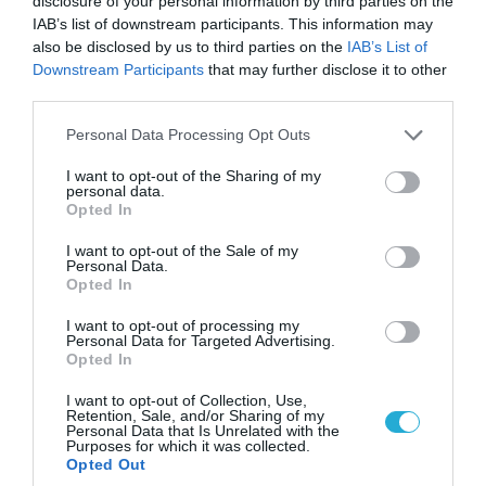
disclosure of your personal information by third parties on the
Ιράν: Δημοσίευσε φωτογραφίες
IAB’s list of downstream participants. This information may
αμερικανικών και ισραηλινών αεροσκαφών &
also be disclosed by us to third parties on the
IAB’s List of
drones που καταρρίφθηκαν
Downstream Participants
that may further disclose it to other
third parties.
Please note that this website/app uses one or more Google
Personal Data Processing Opt Outs
services and may gather and store information including but
not limited to your visit or usage behaviour. You may click to
I want to opt-out of the Sharing of my
personal data.
grant or deny consent to Google and its third-party tags to
Opted In
use your data for below specified purposes in below Google
consent section.
I want to opt-out of the Sale of my
Personal Data.
Opted In
I want to opt-out of processing my
Personal Data for Targeted Advertising.
Opted In
08.08.2026 | 13:02
Βίντεο: Ρωσική βόμβα FAB-3000 «εξαφανίζει
I want to opt-out of Collection, Use,
Retention, Sale, and/or Sharing of my
από τον χάρτη» σημείο διέλευσης των
Personal Data that Is Unrelated with the
ουκρανικών δυνάμεων στην Ζαπορίζια
Purposes for which it was collected.
Opted Out