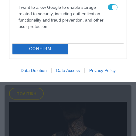
I want to allow Google to enable storage
related to security, including authentication
functionality and fraud prevention, and other
user protection.
09.08.2026 | 12:02
CONFIRM
Οι Χούθι δοκιμάζουν της αμυντική συμμαχία
Τουρκίας-Σ.Αραβίας – Το παράδοξο των
ελληνικών Patriot στην περιοχή
Data Deletion
Data Access
Privacy Policy
ΠΟΛΙΤΙΚΗ