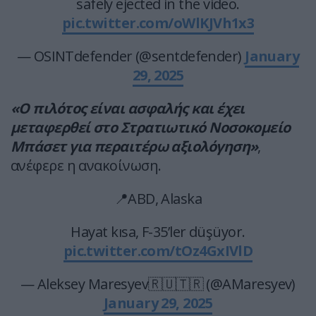
safely ejected in the video.
pic.twitter.com/oWlKJVh1x3
— OSINTdefender (@sentdefender)
January
29, 2025
«Ο πιλότος είναι ασφαλής και έχει
μεταφερθεί στο Στρατιωτικό Νοσοκομείο
Μπάσετ για περαιτέρω αξιολόγηση»
,
ανέφερε η ανακοίνωση.
📍ABD, Alaska
Hayat kısa, F-35’ler düşüyor.
pic.twitter.com/tOz4GxIVlD
— Aleksey Maresyev🇷🇺🇹🇷 (@AMaresyev)
January 29, 2025