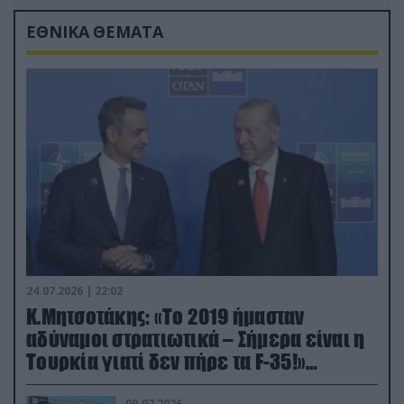
ΕΘΝΙΚΑ ΘΕΜΑΤΑ
24.07.2026 | 22:02
Κ.Μητσοτάκης: «Το 2019 ήμασταν
αδύναμοι στρατιωτικά – Σήμερα είναι η
Τουρκία γιατί δεν πήρε τα F-35!»
(βίντεο)
09.07.2026