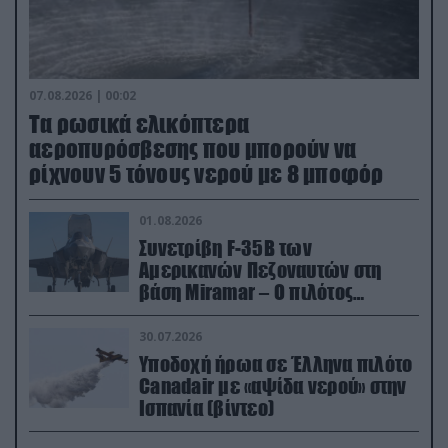
07.08.2026 | 00:02
Τα ρωσικά ελικόπτερα
αεροπυρόσβεσης που μπορούν να
ρίχνουν 5 τόνους νερού με 8 μποφόρ
01.08.2026
Συνετρίβη F-35B των
Αμερικανών Πεζοναυτών στη
βάση Miramar – Ο πιλότος
εκτινάχθηκε εγκαίρως
30.07.2026
Υποδοχή ήρωα σε Έλληνα πιλότο
Canadair με «αψίδα νερού» στην
Ισπανία (βίντεο)