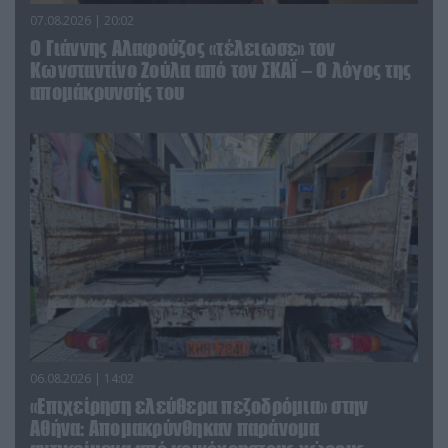
07.08.2026 | 20:02
Ο Γιάννης Αλαφούζος «τέλειωσε» τον
Κωνσταντίνο Ζούλα από τον ΣΚΑΪ – Ο λόγος της
απομάκρυνσής του
06.08.2026 | 14:02
«Επιχείρηση ελεύθερα πεζοδρόμια» στην
Αθήνα: Απομακρύνθηκαν παράνομα