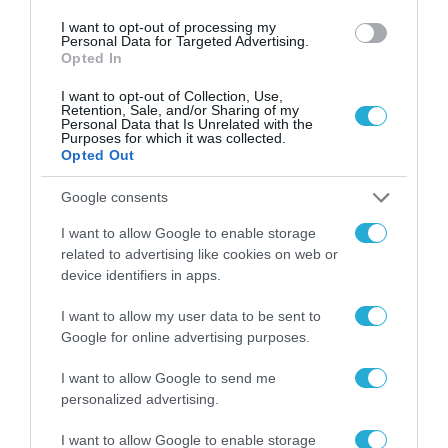
I want to opt-out of processing my
31.01.2024 | 06:10
Personal Data for Targeted Advertising.
Opted In
Συνετρίβη μαχητικό αεροσκάφος F-16 των
ΗΠΑ στα ανοικτά της Νότιας Κορέας –
I want to opt-out of Collection, Use,
Σώθηκε ο πιλότος
Retention, Sale, and/or Sharing of my
Personal Data that Is Unrelated with the
Purposes for which it was collected.
Πρόκειται για την τρίτη συντριβή αμερικανικού
Opted Out
καταδιωκτικού αυτού του τύπου στη Ν.Κορέα από
τον Μάιο του 2023
Google consents
I want to allow Google to enable storage
related to advertising like cookies on web or
device identifiers in apps.
I want to allow my user data to be sent to
Google for online advertising purposes.
I want to allow Google to send me
personalized advertising.
I want to allow Google to enable storage