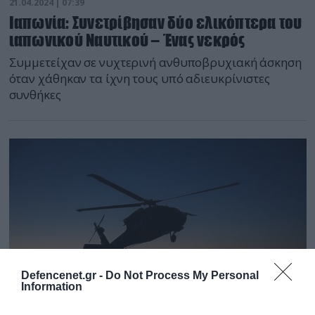
21.04.2024 | 07:39
Ιαπωνία: Συνετρίβησαν δύο ελικόπτερα του
ιαπωνικού Ναυτικού – Ένας νεκρός
Συμμετείχαν σε νυχτερινή ανθυποβρυχιακή άσκηση
όταν χάθηκαν τα ίχνη τους υπό αδιευκρίνιστες
συνθήκες
Defencenet.gr -
Do Not Process My Personal
Information