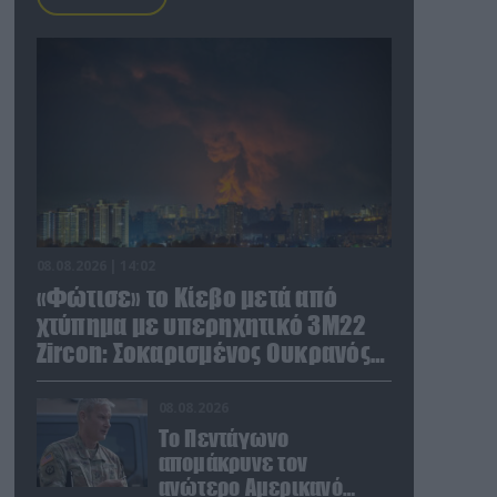
08.08.2026 | 14:02
«Φώτισε» το Κίεβο μετά από
χτύπημα με υπερηχητικό 3M22
Zircon: Σοκαρισμένος Ουκρανός
κατέγραψε τη στιγμή (βίντεο)
08.08.2026
Το Πεντάγωνο
απομάκρυνε τον
ανώτερο Αμερικανό