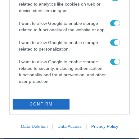
related to analytics like cookies on web or
device identifiers in apps.
I want to allow Google to enable storage
24.01.2024 | 11:41
related to functionality of the website or app.
Έγκλημα πολέμου: Οι Ουκρανοί κατέρριψαν
στο Μπέλγκοροντ Il-76 με 76 επιβάτες
I want to allow Google to enable storage
related to personalization.
αλλά… μετέφερε Ουκρανούς αιχμαλώτους!
Θύματα της παραπλάνησης που τους έκανε η ρωσική
I want to allow Google to enable storage
Αεροπορία
related to security, including authentication
functionality and fraud prevention, and other
user protection.
CONFIRM
Data Deletion
Data Access
Privacy Policy