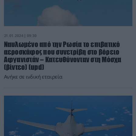
21.01.2024 | 09:30
Ναυλωμένο από την Ρωσία το επιβατικό
αεροσκάφος που συνετρίβη στο βόρειο
Αφγανιστάν – Κατευθύνονταν στη Μόσχα
(βίντεο) (upd)
Ανήκε σε ινδική εταιρεία