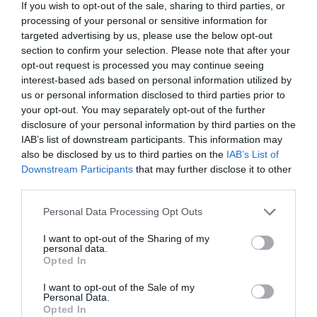
If you wish to opt-out of the sale, sharing to third parties, or
processing of your personal or sensitive information for
04.02.2024 | 07:42
targeted advertising by us, please use the below opt-out
Τουρκία: Συνετρίβη ελικόπτερο της
section to confirm your selection. Please note that after your
αστυνομίας στο Γκαζιαντέπ – Δύο νεκροί και
opt-out request is processed you may continue seeing
ένας τραυματίας (φώτο-βίντεο)
interest-based ads based on personal information utilized by
us or personal information disclosed to third parties prior to
Είχε απογειωθεί από το αεροδρόμιο του Χατάι
your opt-out. You may separately opt-out of the further
disclosure of your personal information by third parties on the
IAB’s list of downstream participants. This information may
also be disclosed by us to third parties on the
IAB’s List of
Downstream Participants
that may further disclose it to other
third parties.
Please note that this website/app uses one or more Google
Personal Data Processing Opt Outs
services and may gather and store information including but
not limited to your visit or usage behaviour. You may click to
I want to opt-out of the Sharing of my
personal data.
grant or deny consent to Google and its third-party tags to
Opted In
use your data for below specified purposes in below Google
consent section.
I want to opt-out of the Sale of my
Personal Data.
Opted In