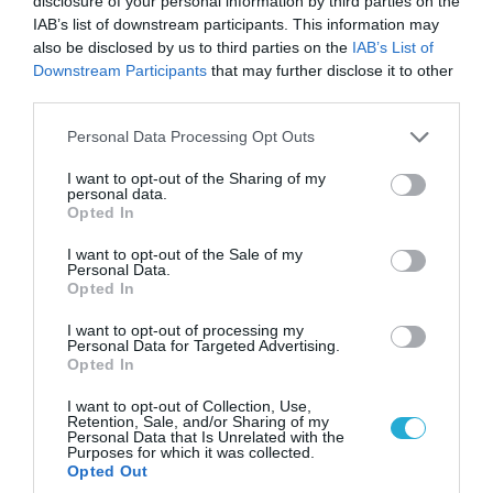
disclosure of your personal information by third parties on the
IAB’s list of downstream participants. This information may
also be disclosed by us to third parties on the
IAB’s List of
Downstream Participants
that may further disclose it to other
third parties.
Please note that this website/app uses one or more Google
Personal Data Processing Opt Outs
services and may gather and store information including but
not limited to your visit or usage behaviour. You may click to
I want to opt-out of the Sharing of my
personal data.
grant or deny consent to Google and its third-party tags to
Opted In
use your data for below specified purposes in below Google
consent section.
I want to opt-out of the Sale of my
Personal Data.
Opted In
08.08.2026 | 13:02
Βίντεο: Ρωσική βόμβα FAB-3000 «εξαφανίζει
I want to opt-out of processing my
Personal Data for Targeted Advertising.
από τον χάρτη» σημείο διέλευσης των
Opted In
ουκρανικών δυνάμεων στην Ζαπορίζια
I want to opt-out of Collection, Use,
Retention, Sale, and/or Sharing of my
Personal Data that Is Unrelated with the
Purposes for which it was collected.
Opted Out