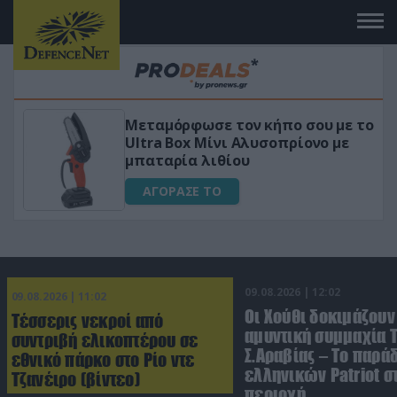
πο σου με το
«Μαγική» φόρμουλα τριβόλι
πρίονο με
για αύξηση της λίμπιντο
ΑΓΟΡΑΣΕ ΤΟ
09.08.2026 | 12:02
09.08.2026 | 11:02
Οι Χούθι δοκιμάζουν
Τέσσερις νεκροί από
αμυντική συμμαχία 
συντριβή ελικοπτέρου σε
Σ.Αραβίας – Το παρά
εθνικό πάρκο στο Ρίο ντε
ελληνικών Patriot σ
Τζανέιρο (βίντεο)
περιοχή