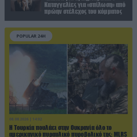
Καταγγελίες για «σπίλωση» από
πρώην στέλεχος του κόμματος
POPULAR 24H
08.08.2026 | 14:02
Η Τουρκία πουλάει στην Ουκρανία όλο το
αμερικανικό πυραυλικό πυροβολικό της: MLRS