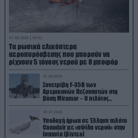
07.08.2026 | 00:02
Τα ρωσικά ελικόπτερα
αεροπυρόσβεσης που μπορούν να
ρίχνουν 5 τόνους νερού με 8 μποφόρ
01.08.2026
Συνετρίβη F-35B των
Αμερικανών Πεζοναυτών στη
βάση Miramar – Ο πιλότος
εκτινάχθηκε εγκαίρως
30.07.2026
Υποδοχή ήρωα σε Έλληνα πιλότο
Canadair με «αψίδα νερού» στην
Ισπανία (βίντεο)