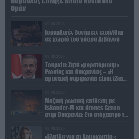
Πύραυλος έπληξε πλοίο κοντά στο
Ομάν
09.08.2026
Ισραηλινές δυνάμεις εισήλθαν
σε χωριό του νότιου Λιβάνου
09.08.2026
Τουρκία: Ζητά «μορατόριουμ»
Ρωσίας και Ουκρανίας – «Η
αμυντική συμφωνία είναι ίδια
με το άρθρο 5 του ΝΑΤΟ» (upd)
09.08.2026
Μαζική ρωσική επίθεση με
Iskander-M και drones Geran
στην Ουκρανία: Στο στόχαστρο το
εργοστάσιο των Flamingo
08.08.2026
«Ελπίδα για τη Δημοκρατία»: