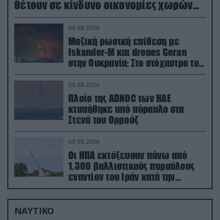
θέτουν σε κίνδυνο οικονομίες χωρών
του ΝΑΤΟ
09.08.2026
Μαζική ρωσική επίθεση με
Iskander-M και drones Geran
στην Ουκρανία: Στο στόχαστρο το
εργοστάσιο των Flamingo
08.08.2026
Πλοίο της ADNOC των ΗΑΕ
κτυπήθηκε από πύραυλο στα
Στενά του Ορμούζ
08.08.2026
Οι ΗΠΑ εκτόξευσαν πάνω από
1.300 βαλλιστικούς πυραύλους
εναντίον του Ιράν κατά την
διάρκεια του πολέμου
ΝΑΥΤΙΚΟ