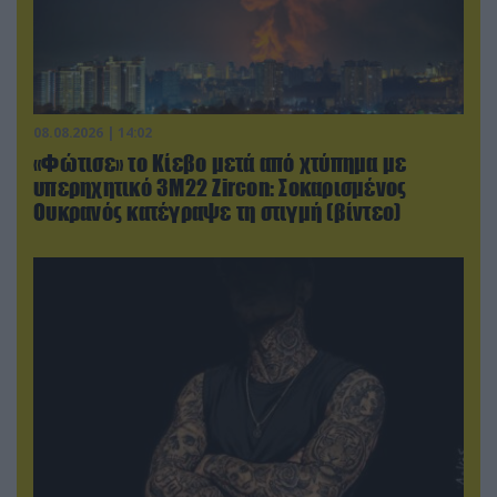
08.08.2026 | 14:02
«Φώτισε» το Κίεβο μετά από χτύπημα με
υπερηχητικό 3M22 Zircon: Σοκαρισμένος
Ουκρανός κατέγραψε τη στιγμή (βίντεο)