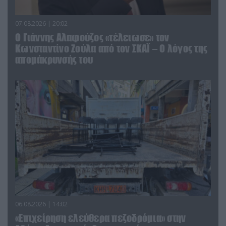
07.08.2026 | 20:02
Ο Γιάννης Αλαφούζος «τέλειωσε» τον
Κωνσταντίνο Ζούλα από τον ΣΚΑΪ – Ο λόγος της
απομάκρυνσής του
06.08.2026 | 14:02
«Επιχείρηση ελεύθερα πεζοδρόμια» στην