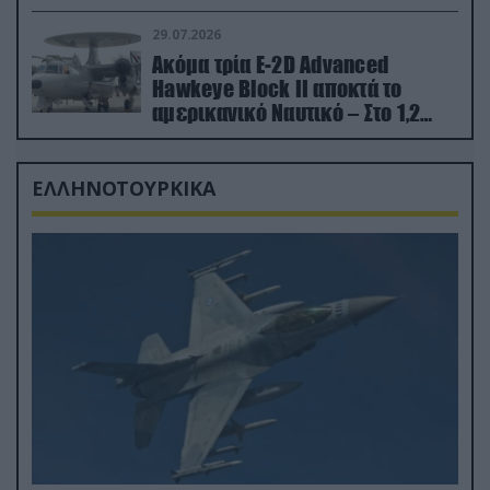
29.07.2026
Ακόμα τρία E-2D Advanced
Hawkeye Block II αποκτά το
αμερικανικό Ναυτικό – Στο 1,2
δισ.δολάρια το κόστος
ΕΛΛΗΝΟΤΟΥΡΚΙΚΑ