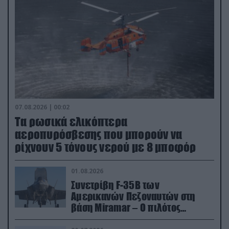
07.08.2026 | 00:02
Τα ρωσικά ελικόπτερα
αεροπυρόσβεσης που μπορούν να
ρίχνουν 5 τόνους νερού με 8 μποφόρ
01.08.2026
Συνετρίβη F-35B των
Αμερικανών Πεζοναυτών στη
βάση Miramar – Ο πιλότος
εκτινάχθηκε εγκαίρως