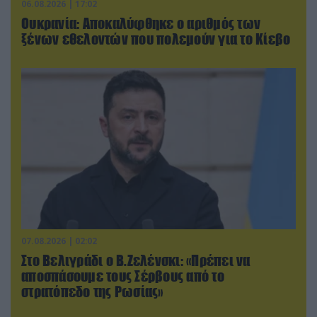
06.08.2026 | 17:02
Ουκρανία: Αποκαλύφθηκε ο αριθμός των
ξένων εθελοντών που πολεμούν για το Κίεβο
07.08.2026 | 02:02
Στο Βελιγράδι ο Β.Ζελένσκι: «Πρέπει να
αποσπάσουμε τους Σέρβους από το
στρατόπεδο της Ρωσίας»