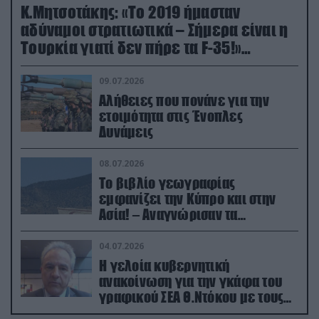
Κ.Μητσοτάκης: «Το 2019 ήμασταν
αδύναμοι στρατιωτικά – Σήμερα είναι η
Τουρκία γιατί δεν πήρε τα F-35!»
(βίντεο)
09.07.2026
Αλήθειες που πονάνε για την
ετοιμότητα στις Ένοπλες
Δυνάμεις
08.07.2026
Το βιβλίο γεωγραφίας
εμφανίζει την Κύπρο και στην
Ασία! – Αναγνώρισαν τα
κατεχόμενα; (φωτο)
04.07.2026
Η γελοία κυβερνητική
ανακοίνωση για την γκάφα του
γραφικού ΣΕΑ Θ.Ντόκου με τους
Ρώσους φαρσέρ