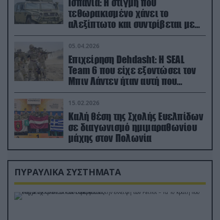
Ισπανία: Η στιγμή που
τεθωρακισμένο χάνει το
αλεξίπτωτο και συντρίβεται με
ορμή στο έδαφος (βίντεο)
05.04.2026
Επιχείρηση Dehdasht: Η SEAL
Team 6 που είχε εξοντώσει τον
Μπιν Λάντεν ήταν αυτή που
διέσωσε τον πιλότο του F-15
15.02.2026
Καλή θέση της Σχολής Ευελπίδων
σε διαγωνισμό ημιμαραθωνίου
μάχης στον Πολωνία
ΠΥΡΑΥΛΙΚΑ ΣΥΣΤΗΜΑΤΑ