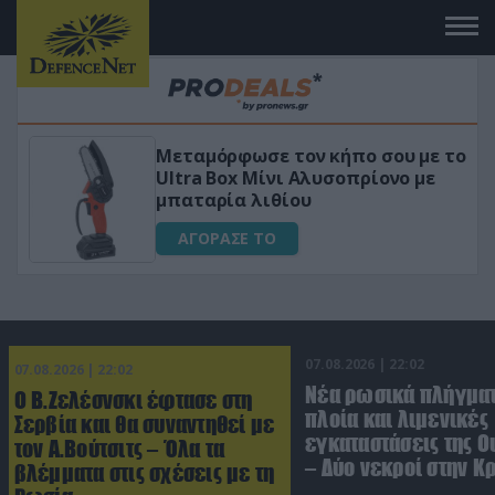
ε το
«Μαγική» φόρμουλα τριβόλι + VIP
ε
για αύξηση της λίμπιντο
ΑΓΟΡΑΣΕ ΤΟ
07.08.2026 | 22:02
07.08.2026 | 22:02
Νέα ρωσικά πλήγματ
Ο Β.Ζελέσνσκι έφτασε στη
πλοία και λιμενικές
Σερβία και θα συναντηθεί με
εγκαταστάσεις της Ο
τον Α.Βούτσιτς – Όλα τα
– Δύο νεκροί στην Κ
βλέμματα στις σχέσεις με τη