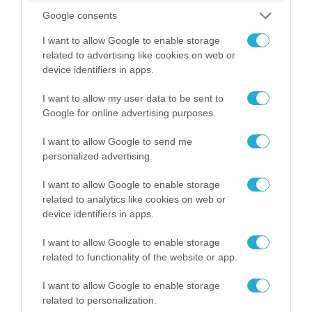
Google consents
06.08.2026 | 09:03
I want to allow Google to enable storage
«Οι εντελώς αθώοι»: Η ανάρτηση του Αρκά για
related to advertising like cookies on web or
τα ζώα που χάθηκαν στις πυρκαγιές της
device identifiers in apps.
Αττικής (φωτο)
I want to allow my user data to be sent to
Google for online advertising purposes.
I want to allow Google to send me
personalized advertising.
I want to allow Google to enable storage
related to analytics like cookies on web or
device identifiers in apps.
I want to allow Google to enable storage
related to functionality of the website or app.
04.08.2026 | 15:02
I want to allow Google to enable storage
Αυτή την ώρα το τελευταίο «αντίο» στον πρώην
related to personalization.