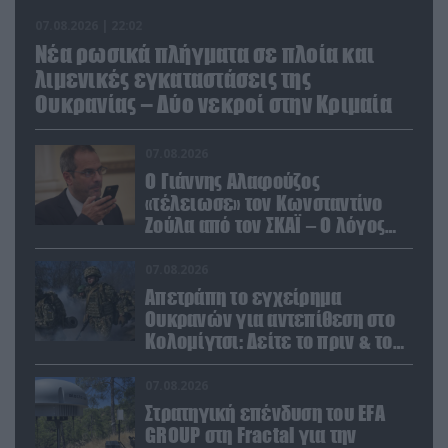
07.08.2026 | 22:02
Νέα ρωσικά πλήγματα σε πλοία και
λιμενικές εγκαταστάσεις της
Ουκρανίας – Δύο νεκροί στην Κριμαία
07.08.2026
Ο Γιάννης Αλαφούζος
«τέλειωσε» τον Κωνσταντίνο
Ζούλα από τον ΣΚΑΪ – Ο λόγος
της απομάκρυνσής του
07.08.2026
Απετράπη το εγχείρημα
Ουκρανών για αντεπίθεση στο
Κολομίγτσι: Δείτε το πριν & το
μετά της προσπάθειάς τους
(βίντεο)
07.08.2026
Στρατηγική επένδυση του EFA
GROUP στη Fractal για την