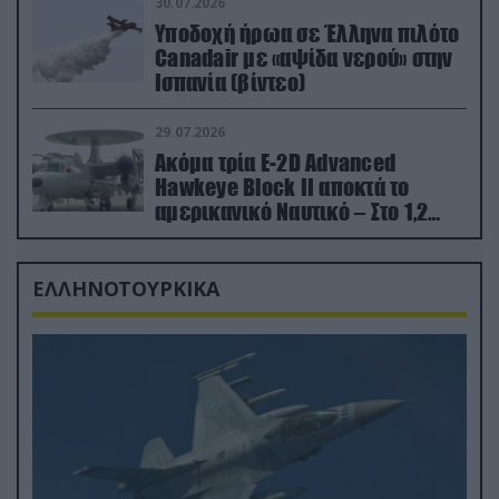
30.07.2026
Υποδοχή ήρωα σε Έλληνα πιλότο
Canadair με «αψίδα νερού» στην
Ισπανία (βίντεο)
29.07.2026
Ακόμα τρία E-2D Advanced
Hawkeye Block II αποκτά το
αμερικανικό Ναυτικό – Στο 1,2
δισ.δολάρια το κόστος
ΕΛΛΗΝΟΤΟΥΡΚΙΚΑ