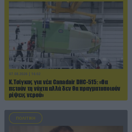
07.08.2026 | 16:02
Κ.Τσίγκας για νέα Canadair DHC-515: «Θα
πετούν τη νύχτα αλλά δεν θα πραγματοποιούν
ρίψεις νερού»
ΠΟΛΙΤΙΚΗ