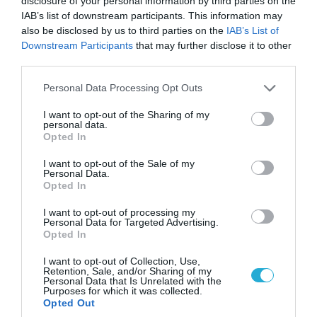
disclosure of your personal information by third parties on the
IAB’s list of downstream participants. This information may
also be disclosed by us to third parties on the
IAB’s List of
Downstream Participants
that may further disclose it to other
third parties.
Please note that this website/app uses one or more Google
Personal Data Processing Opt Outs
06.08.2026 | 14:02
services and may gather and store information including but
«Επιχείρηση ελεύθερα πεζοδρόμια» στην
not limited to your visit or usage behaviour. You may click to
I want to opt-out of the Sharing of my
personal data.
Αθήνα: Απομακρύνθηκαν παράνομα
grant or deny consent to Google and its third-party tags to
Opted In
αντικείμενα από κοινόχρηστους χώρους
use your data for below specified purposes in below Google
consent section.
I want to opt-out of the Sale of my
Personal Data.
Opted In
I want to opt-out of processing my
Personal Data for Targeted Advertising.
Opted In
I want to opt-out of Collection, Use,
Retention, Sale, and/or Sharing of my
Personal Data that Is Unrelated with the
Purposes for which it was collected.
Opted Out