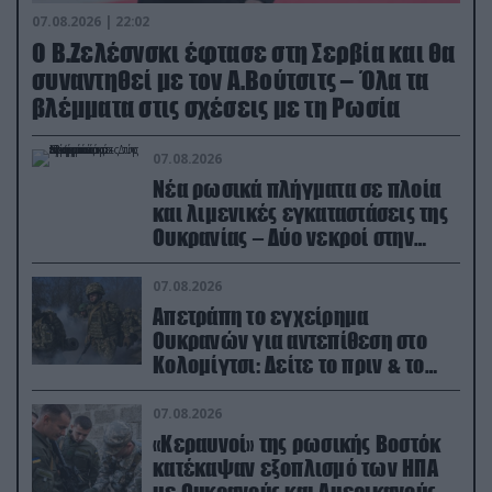
07.08.2026 | 22:02
Ο Β.Ζελέσνσκι έφτασε στη Σερβία και θα
συναντηθεί με τον Α.Βούτσιτς – Όλα τα
βλέμματα στις σχέσεις με τη Ρωσία
07.08.2026
Νέα ρωσικά πλήγματα σε πλοία
και λιμενικές εγκαταστάσεις της
Ουκρανίας – Δύο νεκροί στην
Κριμαία
07.08.2026
Απετράπη το εγχείρημα
Ουκρανών για αντεπίθεση στο
Κολομίγτσι: Δείτε το πριν & το
μετά της προσπάθειάς τους
(βίντεο)
07.08.2026
«Κεραυνοί» της ρωσικής Βοστόκ
κατέκαψαν εξοπλισμό των ΗΠΑ