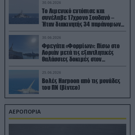
30.06.2026
Το Λιμενικό εντόπισε και
συνέλαβε 17χρονο Σουδανό –
Ήταν διακινητής 34 παράνομων
μεταναστών
30.06.2026
Φρεγάτα «Φορμίων»: Πίσω στο
Λοριάν μετά τις εξαντλητικές
θαλάσσιες δοκιμές στον
απαιτητικό Βισκαϊκό
25.06.2026
Βολές Harpoon από τις μονάδες
του ΠΝ (βίντεο)
ΑΕΡΟΠΟΡΙΑ