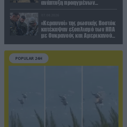
ανάπτυξη προηγμένων
αμυντικών τεχνολογιών σε
Ελλάδα και Κύπρο
07.08.2026
«Κεραυνοί» της ρωσικής Βοστόκ
κατέκαψαν εξοπλισμό των ΗΠΑ
με Ουκρανούς και Αμερικανούς
μισθοφόρους – Δείτε βίντεο
POPULAR 24H