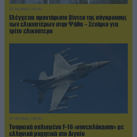
07.08.2026 | 01:02
Ελέγχεται αμοντάριστο βίντεο της σύγκρουσης
των ελικοπτέρων στην Ψάθα – Σενάριο για
τρίτο ελικόπτερο
07.08.2026 | 00:02
Τουρκικά οπλισμένα F-16 «συνεπλάκησαν» με
ελληνικά μαχητικά στο Αιγαίο