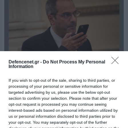
Defencenet.gr -
Do Not Process My Personal
07.08.2026 | 20:02
Information
Ο Γιάννης Αλαφούζος «τέλειωσε» τον
Κωνσταντίνο Ζούλα από τον ΣΚΑΪ – Ο λόγος της
If you wish to opt-out of the sale, sharing to third parties, or
απομάκρυνσής του
processing of your personal or sensitive information for
targeted advertising by us, please use the below opt-out
section to confirm your selection. Please note that after your
opt-out request is processed you may continue seeing
interest-based ads based on personal information utilized by
us or personal information disclosed to third parties prior to
your opt-out. You may separately opt-out of the further