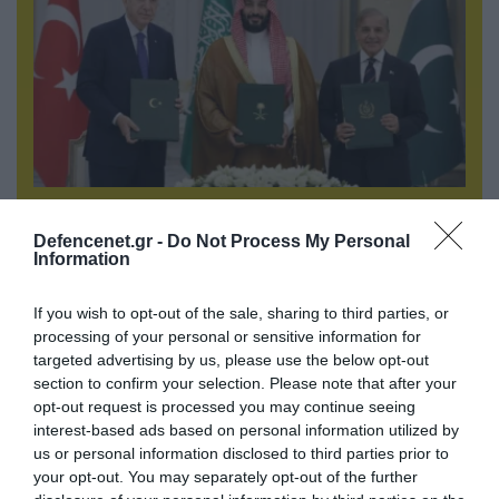
08.08.2026 | 18:02
Βάσει της τριμερούς συμφωνίας Τουρκίας,
Defencenet.gr -
Do Not Process My Personal
Σ.Αραβίας & Πακιστάν θα πολεμήσουν Ριάντ και
Information
Ισλαμαμπάντ κατά της Ελλάδας!
If you wish to opt-out of the sale, sharing to third parties, or
processing of your personal or sensitive information for
targeted advertising by us, please use the below opt-out
ΠΟΛΙΤΙΚΗ
section to confirm your selection. Please note that after your
opt-out request is processed you may continue seeing
interest-based ads based on personal information utilized by
us or personal information disclosed to third parties prior to
your opt-out. You may separately opt-out of the further