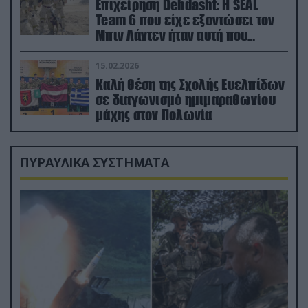
Επιχείρηση Dehdasht: Η SEAL
Team 6 που είχε εξοντώσει τον
Μπιν Λάντεν ήταν αυτή που
διέσωσε τον πιλότο του F-15
15.02.2026
Καλή θέση της Σχολής Ευελπίδων
σε διαγωνισμό ημιμαραθωνίου
μάχης στον Πολωνία
ΠΥΡΑΥΛΙΚΑ ΣΥΣΤΗΜΑΤΑ