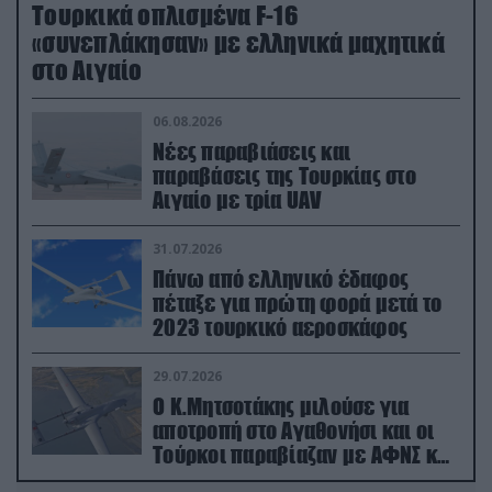
Τουρκικά οπλισμένα F-16
«συνεπλάκησαν» με ελληνικά μαχητικά
στο Αιγαίο
06.08.2026
Νέες παραβιάσεις και
παραβάσεις της Τουρκίας στο
Αιγαίο με τρία UAV
31.07.2026
Πάνω από ελληνικό έδαφος
πέταξε για πρώτη φορά μετά το
2023 τουρκικό αεροσκάφος
29.07.2026
Ο Κ.Μητσοτάκης μιλούσε για
αποτροπή στο Αγαθονήσι και οι
Τούρκοι παραβίαζαν με ΑΦΝΣ και
drone