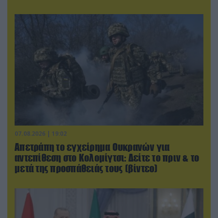
07.08.2026 | 19:02
Απετράπη το εγχείρημα Ουκρανών για
αντεπίθεση στο Κολομίγτσι: Δείτε το πριν & το
μετά της προσπάθειάς τους (βίντεο)