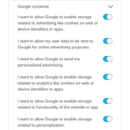
Google consents
07.08.2026 | 20:02
I want to allow Google to enable storage
Ο Γιάννης Αλαφούζος «τέλειωσε» τον
related to advertising like cookies on web or
Κωνσταντίνο Ζούλα από τον ΣΚΑΪ – Ο λόγος της
device identifiers in apps.
απομάκρυνσής του
I want to allow my user data to be sent to
Google for online advertising purposes.
I want to allow Google to send me
personalized advertising.
I want to allow Google to enable storage
related to analytics like cookies on web or
device identifiers in apps.
I want to allow Google to enable storage
related to functionality of the website or app.
06.08.2026 | 14:02
I want to allow Google to enable storage
«Επιχείρηση ελεύθερα πεζοδρόμια» στην
related to personalization.