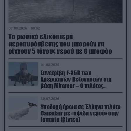
07.08.2026 | 00:02
Τα ρωσικά ελικόπτερα
αεροπυρόσβεσης που μπορούν να
ρίχνουν 5 τόνους νερού με 8 μποφόρ
01.08.2026
Συνετρίβη F-35B των
Αμερικανών Πεζοναυτών στη
βάση Miramar – Ο πιλότος
εκτινάχθηκε εγκαίρως
30.07.2026
Υποδοχή ήρωα σε Έλληνα πιλότο
Canadair με «αψίδα νερού» στην
Ισπανία (βίντεο)