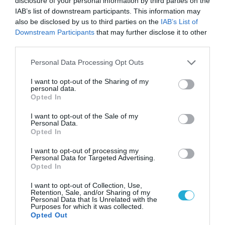
disclosure of your personal information by third parties on the
IAB’s list of downstream participants. This information may
also be disclosed by us to third parties on the
IAB’s List of
Downstream Participants
that may further disclose it to other
third parties.
Please note that this website/app uses one or more Google
Personal Data Processing Opt Outs
services and may gather and store information including but
08.08.2026 | 09:02
not limited to your visit or usage behaviour. You may click to
I want to opt-out of the Sharing of my
personal data.
«Η απόλυτη τραγωδία»: Η «αιχμηρή» ανάρτηση
grant or deny consent to Google and its third-party tags to
Opted In
του Αρκά για τα τατουάζ (φωτο)
use your data for below specified purposes in below Google
consent section.
I want to opt-out of the Sale of my
Personal Data.
Opted In
I want to opt-out of processing my
Personal Data for Targeted Advertising.
Opted In
I want to opt-out of Collection, Use,
Retention, Sale, and/or Sharing of my
Personal Data that Is Unrelated with the
Purposes for which it was collected.
Opted Out