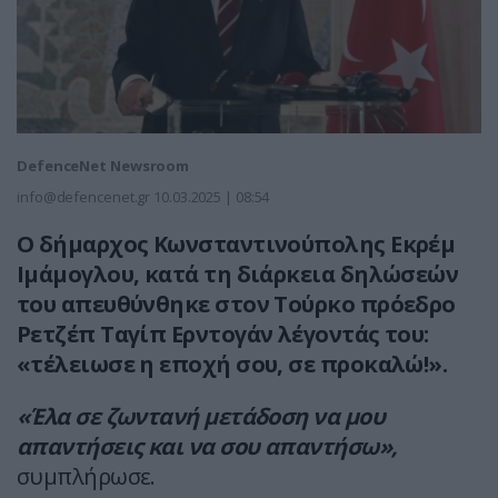
DefenceNet Newsroom
info@defencenet.gr
10.03.2025 | 08:54
Ο δήμαρχος Κωνσταντινούπολης Εκρέμ
Ιμάμογλου, κατά τη διάρκεια δηλώσεών
του απευθύνθηκε στον Τούρκο πρόεδρο
Ρετζέπ Ταγίπ Ερντογάν λέγοντάς του:
«τέλειωσε η εποχή σου, σε προκαλώ!».
«Έλα σε ζωντανή μετάδοση να μου
απαντήσεις και να σου απαντήσω»,
συμπλήρωσε.