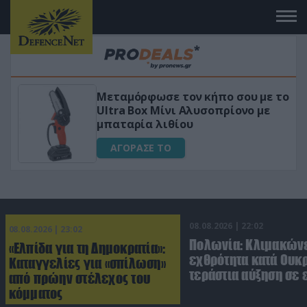
 το
«Μαγική» φόρμουλα τριβόλι + VIP
για αύξηση της λίμπιντο
ΑΓΟΡΑΣΕ ΤΟ
08.08.2026 | 22:02
08.08.2026 | 23:02
Πολωνία: Κλιμακώνε
«Ελπίδα για τη Δημοκρατία»:
εχθρότητα κατά Ουκ
Καταγγελίες για «σπίλωση»
τεράστια αύξηση σε 
από πρώην στέλεχος του
κόμματος