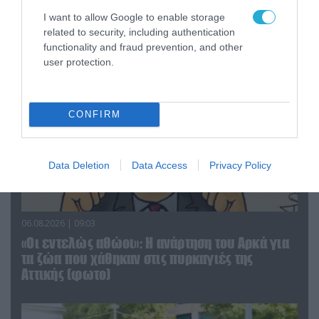
Αθήνα: Απομακρύνθηκαν παράνομα
αντικείμενα από κοινόχρηστους χώρους
I want to allow Google to enable storage
related to security, including authentication
functionality and fraud prevention, and other
user protection.
CONFIRM
Data Deletion
Data Access
Privacy Policy
06.08.2026 | 09:03
«Οι εντελώς αθώοι»: Η ανάρτηση του Αρκά για
τα ζώα που χάθηκαν στις πυρκαγιές της
Αττικής (φωτο)