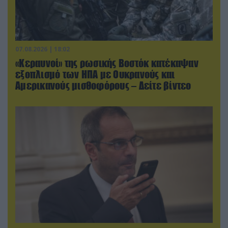
07.08.2026 | 18:02
«Κεραυνοί» της ρωσικής Βοστόκ κατέκαψαν
εξοπλισμό των ΗΠΑ με Ουκρανούς και
Αμερικανούς μισθοφόρους – Δείτε βίντεο