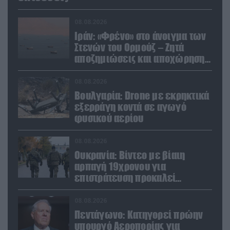
08.08.2026
Ιράν: «Φρένο» στο άνοιγμα των
Στενών του Ορμούζ – Ζητά
αποζημιώσεις και αποχώρηση
των ΗΠΑ
08.08.2026
Βουλγαρία: Drone με εκρηκτικά
εξερράγη κοντά σε αγωγό
φυσικού αερίου
08.08.2026
Ουκρανία: Βίντεο με βίαιη
αρπαγή 19χρονου για
επιστράτευση προκαλεί
αντιδράσεις
08.08.2026
Πεντάγωνο: Κατηγορεί πρώην
υπουργό Αεροπορίας για