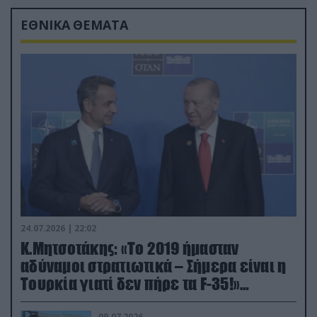
ΕΘΝΙΚΑ ΘΕΜΑΤΑ
24.07.2026 | 22:02
Κ.Μητσοτάκης: «Το 2019 ήμασταν
αδύναμοι στρατιωτικά – Σήμερα είναι η
Τουρκία γιατί δεν πήρε τα F-35!»
(βίντεο)
09.07.2026