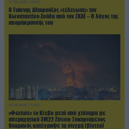
07.08.2026 | 20:02
Ο Γιάννης Αλαφούζος «τέλειωσε» τον
Κωνσταντίνο Ζούλα από τον ΣΚΑΪ – Ο λόγος της
απομάκρυνσής του
08.08.2026 | 14:02
«Φώτισε» το Κίεβο μετά από χτύπημα με
υπερηχητικό 3M22 Zircon: Σοκαρισμένος
Ουκρανός κατέγραψε τη στιγμή (βίντεο)