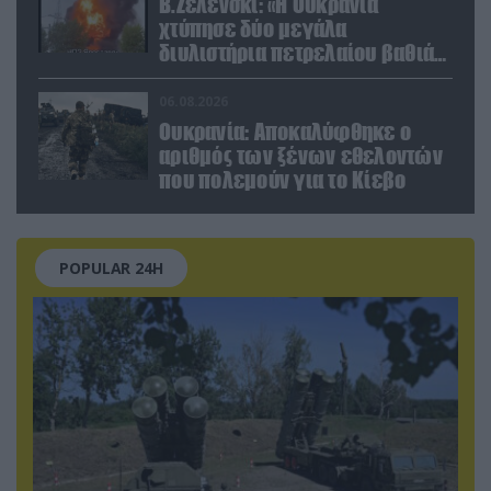
Β.Ζελένσκι: «Η Ουκρανία
χτύπησε δύο μεγάλα
διυλιστήρια πετρελαίου βαθιά
στη Ρωσία» (βίντεο)
06.08.2026
Ουκρανία: Αποκαλύφθηκε ο
αριθμός των ξένων εθελοντών
που πολεμούν για το Κίεβο
POPULAR 24H