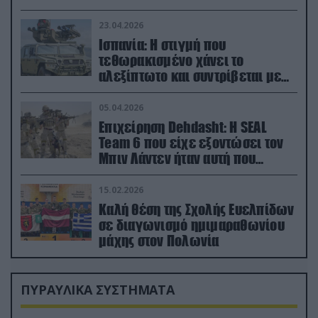
23.04.2026
Ισπανία: Η στιγμή που
τεθωρακισμένο χάνει το
αλεξίπτωτο και συντρίβεται με
ορμή στο έδαφος (βίντεο)
05.04.2026
Επιχείρηση Dehdasht: Η SEAL
Team 6 που είχε εξοντώσει τον
Μπιν Λάντεν ήταν αυτή που
διέσωσε τον πιλότο του F-15
15.02.2026
Καλή θέση της Σχολής Ευελπίδων
σε διαγωνισμό ημιμαραθωνίου
μάχης στον Πολωνία
ΠΥΡΑΥΛΙΚΑ ΣΥΣΤΗΜΑΤΑ