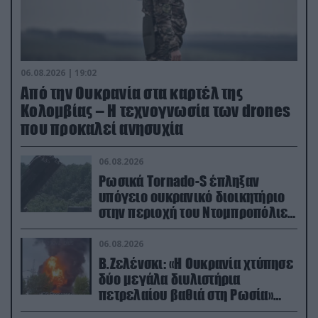
06.08.2026 | 19:02
Από την Ουκρανία στα καρτέλ της
Κολομβίας – Η τεχνογνωσία των drones
που προκαλεί ανησυχία
06.08.2026
Ρωσικά Tornado-S έπληξαν
υπόγειο ουκρανικό διοικητήριο
στην περιοχή του Ντομπροπόλιε
(βίντεο)
06.08.2026
Β.Ζελένσκι: «Η Ουκρανία χτύπησε
δύο μεγάλα διυλιστήρια
πετρελαίου βαθιά στη Ρωσία»
(βίντεο)