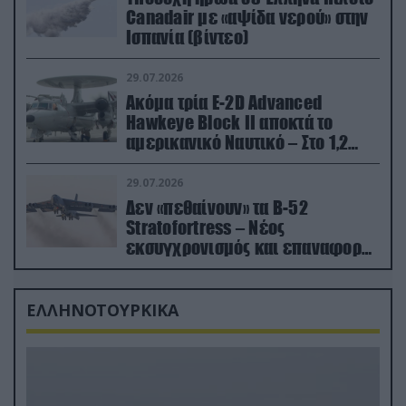
Canadair με «αψίδα νερού» στην
Ισπανία (βίντεο)
29.07.2026
Ακόμα τρία E-2D Advanced
Hawkeye Block II αποκτά το
αμερικανικό Ναυτικό – Στο 1,2
δισ.δολάρια το κόστος
29.07.2026
Δεν «πεθαίνουν» τα Β-52
Stratofortress – Νέος
εκσυγχρονισμός και επαναφορά
από τα «νεκροταφεία»
ΕΛΛΗΝΟΤΟΥΡΚΙΚΑ