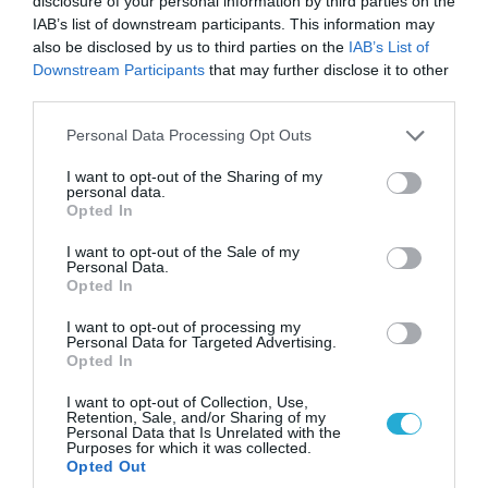
disclosure of your personal information by third parties on the
IAB’s list of downstream participants. This information may
also be disclosed by us to third parties on the
IAB’s List of
ΠΟΛΙΤΙΚΗ
Downstream Participants
that may further disclose it to other
third parties.
Please note that this website/app uses one or more Google
Personal Data Processing Opt Outs
services and may gather and store information including but
not limited to your visit or usage behaviour. You may click to
I want to opt-out of the Sharing of my
personal data.
grant or deny consent to Google and its third-party tags to
Opted In
use your data for below specified purposes in below Google
consent section.
I want to opt-out of the Sale of my
Personal Data.
Opted In
I want to opt-out of processing my
Personal Data for Targeted Advertising.
06.08.2026 | 14:02
Opted In
«Επιχείρηση ελεύθερα πεζοδρόμια» στην
I want to opt-out of Collection, Use,
Αθήνα: Απομακρύνθηκαν παράνομα
Retention, Sale, and/or Sharing of my
Personal Data that Is Unrelated with the
αντικείμενα από κοινόχρηστους χώρους
Purposes for which it was collected.
Opted Out