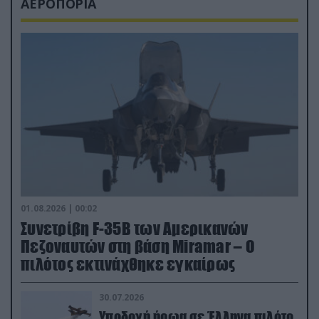
ΑΕΡΟΠΟΡΙΑ
01.08.2026 | 00:02
Συνετρίβη F-35B των Αμερικανών
Πεζοναυτών στη βάση Miramar – Ο
πιλότος εκτινάχθηκε εγκαίρως
30.07.2026
Υποδοχή ήρωα σε Έλληνα πιλότο