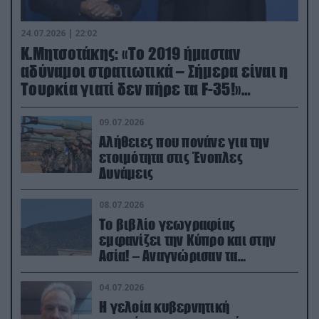
24.07.2026 | 22:02
Κ.Μητσοτάκης: «Το 2019 ήμασταν
αδύναμοι στρατιωτικά – Σήμερα είναι η
Τουρκία γιατί δεν πήρε τα F-35!»
(βίντεο)
09.07.2026
Αλήθειες που πονάνε για την
ετοιμότητα στις Ένοπλες
Δυνάμεις
08.07.2026
Το βιβλίο γεωγραφίας
εμφανίζει την Κύπρο και στην
Ασία! – Αναγνώρισαν τα
κατεχόμενα; (φωτο)
04.07.2026
Η γελοία κυβερνητική