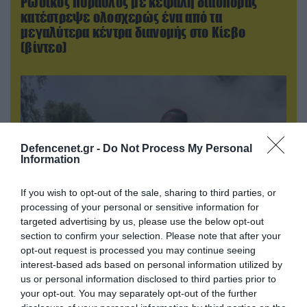
Ρωσικός πύραυλος με κεφαλή διασποράς
κατέστρεψε ολοσχερώς ένα από τα
μεγαλύτερα κέντρα διανομής στο Κίεβο
(βίντεο)
Defencenet.gr -
Do Not Process My Personal
Information
If you wish to opt-out of the sale, sharing to third parties, or
processing of your personal or sensitive information for
targeted advertising by us, please use the below opt-out
section to confirm your selection. Please note that after your
05.08.2026 | 22:02
opt-out request is processed you may continue seeing
Αδειάζουν το Κραματόρσκ οι Ουκρανοί:
interest-based ads based on personal information utilized by
Έκτακτη εκκένωση στην πόλη μετά την
us or personal information disclosed to third parties prior to
αιφνιδιαστική προώθηση των Ρώσων (βίντεο)
your opt-out. You may separately opt-out of the further