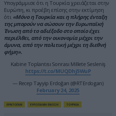
Υπογράμμισε ότι η Τουρκία χρειάζεται στην
Ευρώπη, κι προέβη επίσης στην εκτίμηση
ότι
«Μόνο η Τουρκία και η πλήρης ένταξη
της μπορούν να σώσουν την Ευρωπαϊκή
Ένωση από το αδιέξοδο στο οποίο έχει
περιέλθει, από την οικονομία μέχρι την
άμυνα, από την πολιτική μέχρι τη διεθνή
φήμη».
Kabine Toplantısı Sonrası Millete Sesleniş
https://t.co/MUQDhj5WuP
— Recep Tayyip Erdoğan (@RTErdogan)
February 24, 2025
ΕΡΝΤΟΓΑΝ
ΕΥΡΩΠΑΙΚΗ ΕΝΩΣΗ
ΤΟΥΡΚΙΑ