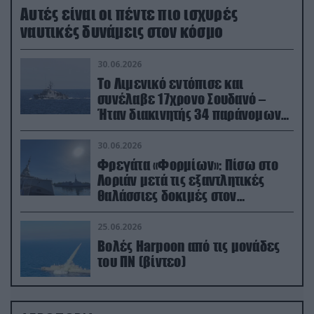
Aυτές είναι οι πέντε πιο ισχυρές
ναυτικές δυνάμεις στον κόσμο
30.06.2026
Το Λιμενικό εντόπισε και
συνέλαβε 17χρονο Σουδανό –
Ήταν διακινητής 34 παράνομων
μεταναστών
30.06.2026
Φρεγάτα «Φορμίων»: Πίσω στο
Λοριάν μετά τις εξαντλητικές
θαλάσσιες δοκιμές στον
απαιτητικό Βισκαϊκό
25.06.2026
Βολές Harpoon από τις μονάδες
του ΠΝ (βίντεο)