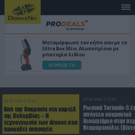
Μεταμόρφωσε τον κήπο σου με το
ικό
Ultra Box Μίνι Αλυσοπρίονο με
μπαταρία λιθίου
ΑΓΟΡΑΣΕ ΤΟ
06.08.2026 | 19:02
06.08.2026 | 19:02
Ρωσικά Tornado-S έ
Από την Ουκρανία στα καρτέλ
υπόγειο ουκρανικό
της Κολομβίας – Η
διοικητήριο στην πε
τεχνογνωσία των drones που
Ντομπροπόλιε (βίντ
προκαλεί ανησυχία