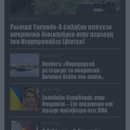
06.08.2026 | 19:02
Ρωσικά Tornado-S έπληξαν υπόγειο
ουκρανικό διοικητήριο στην περιοχή
του Ντομπροπόλιε (βίντεο)
06.08.2026
Reuters: «Πυρομαχικά
μετέφερε το ουκρανικό
Antonov δίπλα στο οποίο
βρέθηκε το drone στη Λειψία»
06.08.2026
Σκάνδαλο διαφθοράς στην
Ουκρανία – Στο στόχαστρο και
πρώην πρέσβειρα στις ΗΠΑ
06.08.2026