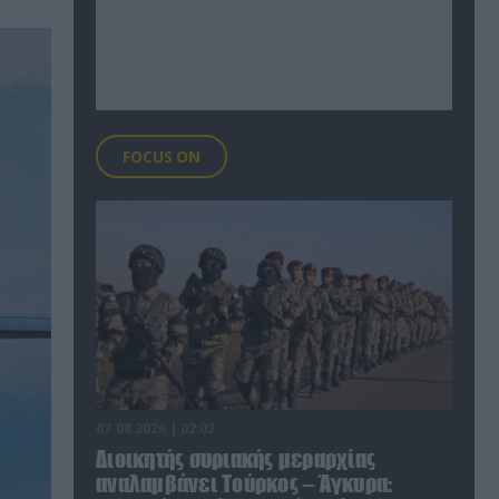
FOCUS ON
07.08.2026 | 02:02
Διοικητής συριακής μεραρχίας
αναλαμβάνει Τούρκος – Άγκυρα: