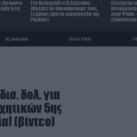
μ: Άγνωστο
Στο Βελιγράδι ο Β.Ζελένσκι:
Ελέγχεται α
Ιράν ή τις
«Πρέπει να αποσπάσουμε τους
σύγκρουσης
Σέρβους από το στρατόπεδο της
στην Ψάθα –
Ρωσίας»
ελικόπτερο
ΑΣΦΑΛΕΙΑ
ΠΟΛΙΤΙΚΗ
Υ
ισ. δολ. για
χητικών 5ης
α! (βίντεο)