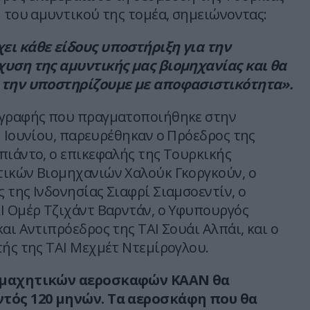
η του αμυντικού της τομέα, σημειώνοντας:
ει κάθε είδους υποστήριξη για την
υση της αμυντικής μας βιομηχανίας και θα
 την υποστηρίζουμε με αποφασιστικότητα».
ογραφής που πραγματοποιήθηκε στην
1 Ιουνίου, παρευρέθηκαν ο Πρόεδρος της
πιάντο, ο επικεφαλής της Τουρκικής
ικών Βιομηχανιών Χαλούκ Γκοργκούν, ο
 της Ινδονησίας Σιαφρί Σιαμσοεντίν, ο
I Ομέρ Τζιχάντ Βαρντάν, ο Υφυπουργός
αι Αντιπρόεδρος της TAI Σουάι Αλπάι, και ο
τής της TAI Μεχμέτ Ντεμίρογλου.
 μαχητικών αεροσκαφών KAAN θα
τός 120 μηνών. Τα αεροσκάφη που θα