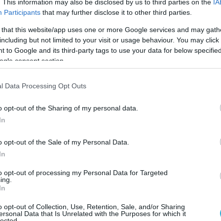
. This information may also be disclosed by us to third parties on the
IA
Participants
that may further disclose it to other third parties.
 that this website/app uses one or more Google services and may gath
including but not limited to your visit or usage behaviour. You may click 
 to Google and its third-party tags to use your data for below specifi
ogle consent section.
ης συμφωνίας που υπογράψαμε με τη φίλη
l Data Processing Opt Outs
 Ινδονησία, 48 αεροσκάφη KAAN θα
o opt-out of the Sharing of my personal data.
 στην Τουρκία και θα εξαχθούν στην
In
λωσε ο Τούρκος πρόεδρος σε βιντεοσκοπημένο
οποίησε στους λογαριασμούς του στα μέσα
o opt-out of the Sale of my Personal Data.
ύωσης.
In
to opt-out of processing my Personal Data for Targeted
çağımız KAAN ile ilgili çok önemli ve güzel bir
ing.
In
eyi milletimle paylaşmak istiyorum…
o opt-out of Collection, Use, Retention, Sale, and/or Sharing
rdeş Endonezya ile imzaladığımız anlaşma
ersonal Data that Is Unrelated with the Purposes for which it
lected.