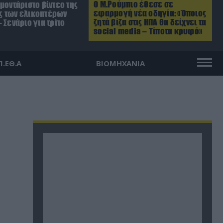
Ο Μ.Ρούμπιο έθεσε σε
μοντάριστο βίντεο της
εφαρμογή νέα οδηγία: «Όποιος
 των ελικοπτέρων
ζητά βίζα στις ΗΠΑ θα δείχνει τα
 Σενάριο για τρίτο
social media – Τίποτα κρυφό»
Π.ΕΘ.Α
ΒΙΟΜΗΧΑΝΙΑ