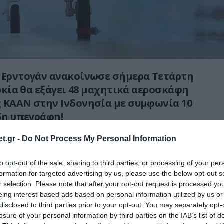
 Ερντογάν ανακοίνωσε σήμερα Τετάρτη
υρκία θα εξάγει 48 μαχητικά αεροσκάφη
 KAAN στην Ινδονησία με συμφωνία 10
ήδη υπεγράφη!
t.gr -
Do Not Process My Personal Information
to opt-out of the sale, sharing to third parties, or processing of your per
formation for targeted advertising by us, please use the below opt-out s
r selection. Please note that after your opt-out request is processed y
eing interest-based ads based on personal information utilized by us or
disclosed to third parties prior to your opt-out. You may separately opt-
losure of your personal information by third parties on the IAB’s list of