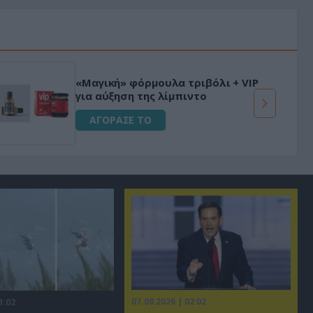
Φριτέζα 
κή» φόρμουλα τριβόλι + VIP
έλεγχο γ
ύξηση της λίμπιντο
Χωρίς Λ
ΟΡΑΣΕ ΤΟ
ΑΓΟΡΑ
07.08.2026 | 02:02
1:02