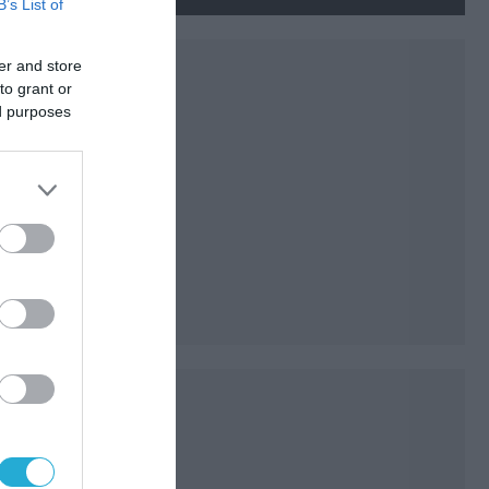
νεκρούς και τραυματίες
B’s List of
(βίντεο)
er and store
to grant or
ed purposes