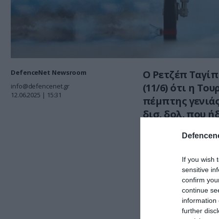
DefenceNet Newsroom
Ο Ρετζέπ Ταγίπ
(11/6) ότι η Το
info@defencenet.gr
12.06.2025 | 15:31
πέμπτης γενιάς
δισ. δολ. που 
Defencene
If you wish 
sensitive in
confirm you
continue se
information 
further disc