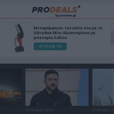
ταμόρφωσε τον κήπο σου με το
«Μαγι
tra Box Μίνι Αλυσοπρίονο με
για α
αταρία λιθίου
ΑΓ
ΑΓΟΡΑΣΕ ΤΟ
07.08.2026 | 02:02
07.08.2026 | 0