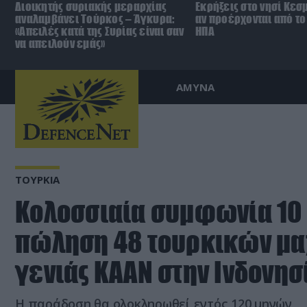
Διοικητής συριακής μεραρχίας
Εκρήξεις στο νησί Κεσ
αναλαμβάνει Τούρκος – Άγκυρα:
αν προέρχονται από το 
«Απειλές κατά της Συρίας είναι σαν
ΗΠΑ
να απειλούν εμάς»
ΑΜΥΝΑ
ΤΟΥΡΚΙΑ
Κολοσσιαία συμφωνία 10 δ
πώληση 48 τουρκικών μα
γενιάς KAAN στην Ινδονησί
Η παράδοση θα ολοκληρωθεί εντός 120 μηνών