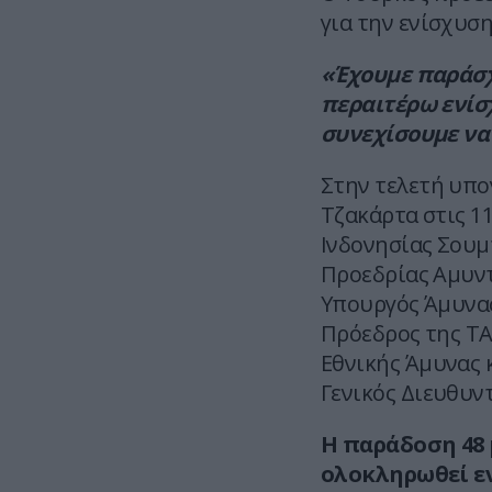
για την ενίσχυσ
«Έχουμε παράσχ
περαιτέρω ενίσχ
συνεχίσουμε να
Στην τελετή υπ
Τζακάρτα στις 1
Ινδονησίας Σουμ
Προεδρίας Αμυντ
Υπουργός Άμυνας
Πρόεδρος της TA
Εθνικής Άμυνας κ
Γενικός Διευθυν
Η παράδοση 48
ολοκληρωθεί εν