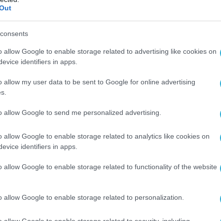
 adet KAAN, Türkiye’de üretilerek Endonezya’ya
Out
ilecek.…
pic.twitter.com/D9wZ33wzgz
consents
yyip Erdoğan (@RTErdogan)
June 11, 2025
o allow Google to enable storage related to advertising like cookies on
evice identifiers in apps.
ώτος διεθνής πελάτης για τα KAAN
o allow my user data to be sent to Google for online advertising
ποία ολοκληρώθηκε στην έκθεση Indo Defence
s.
σία, αποτελεί μια σημαντική διεθνή επιτυχία
to allow Google to send me personalized advertising.
erospace Industries (TAI).
o allow Google to enable storage related to analytics like cookies on
οσκάφος KAAN, σχεδιασμένο, αναπτυγμένο και
evice identifiers in apps.
εξ ολοκλήρου με εγχώριες δυνατότητες, θα
ον ως ο ακρογωνιαίος λίθος της ενισχυμένης
o allow Google to enable storage related to functionality of the website
γασίας μεταξύ των δύο εθνών.
o allow Google to enable storage related to personalization.
ατότητες της Ινδονησίας θα
ν επίσης στην παραγωγή του KAAN»
,
o allow Google to enable storage related to security, including