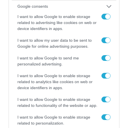
«Οι εντελώς αθώοι»: Η ανάρτηση του Αρκά για
Google consents
τα ζώα που χάθηκαν στις πυρκαγιές της
I want to allow Google to enable storage
Αττικής (φωτο)
related to advertising like cookies on web or
device identifiers in apps.
I want to allow my user data to be sent to
Google for online advertising purposes.
I want to allow Google to send me
personalized advertising.
I want to allow Google to enable storage
related to analytics like cookies on web or
device identifiers in apps.
I want to allow Google to enable storage
04.08.2026 | 15:02
related to functionality of the website or app.
Αυτή την ώρα το τελευταίο «αντίο» στον πρώην
υπουργό Ι.Βαρβιτσιώτη (φωτο)
I want to allow Google to enable storage
related to personalization.