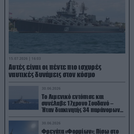
15.07.2026 | 16:03
Aυτές είναι οι πέντε πιο ισχυρές
ναυτικές δυνάμεις στον κόσμο
30.06.2026
Το Λιμενικό εντόπισε και
συνέλαβε 17χρονο Σουδανό –
Ήταν διακινητής 34 παράνομων
μεταναστών
30.06.2026
Φρεγάτα «Φορμίων»: Πίσω στο