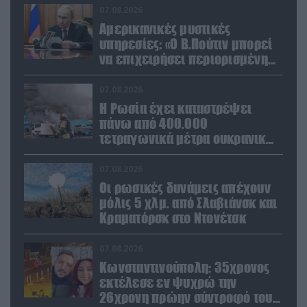
07.08.2026
Αμερικανικές μυστικές
υπηρεσίες: «Ο Β.Πούτιν μπορεί
να επιχειρήσει περιορισμένη
στρατιωτική επιχείρηση στην
Ευρώπη»
07.08.2026
Η Ρωσία έχει καταστρέψει
πάνω από 400.000
τετραγωνικά μέτρα ουκρανικών
εγκαταστάσεων τον Ιούλιο
07.08.2026
Οι ρωσικές δυνάμεις απέχουν
μόλις 5 χλμ. από Σλαβιάνσκ και
Κραματόρσκ στο Ντονέτσκ
07.08.2026
Κωνσταντινούπολη: 35χρονος
εκτέλεσε εν ψυχρώ την
26χρονη πρώην σύντροφό του