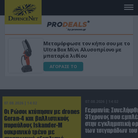
Μεταμόρφωσε τον κήπο σου με το
«
Ultra Box Μίνι Αλυσοπρίονο με
γ
μπαταρία λιθίου
ΑΓΟΡΑΣΕ ΤΟ
07.08.2026 | 14:02
07.08.2026 | 14:02
Γερμανία: Συνελήφθ
Οι Ρώσοι κτύπησαν με drones
31χρονος που εμπλέ
Geran-4 και βαλλιστικούς
στην εγκληματική 
πυραύλους Iskander-M
των τσιγαράδων του 
ουκρανικό τρένο με