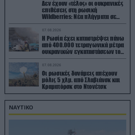
Δεν έχουν «τέλος» οι ουκρανικές
επιθέσεις στη ρωσική
Wildberries: Νέα πλήγματα σε
εγκαταστάσεις στα Ουράλια
07.08.2026
Η Ρωσία έχει καταστρέψει πάνω
από 400.000 τετραγωνικά μέτρα
ουκρανικών εγκαταστάσεων τον
Ιούλιο
07.08.2026
Οι ρωσικές δυνάμεις απέχουν
μόλις 5 χλμ. από Σλαβιάνσκ και
Κραματόρσκ στο Ντονέτσκ
ΝΑΥΤΙΚΟ