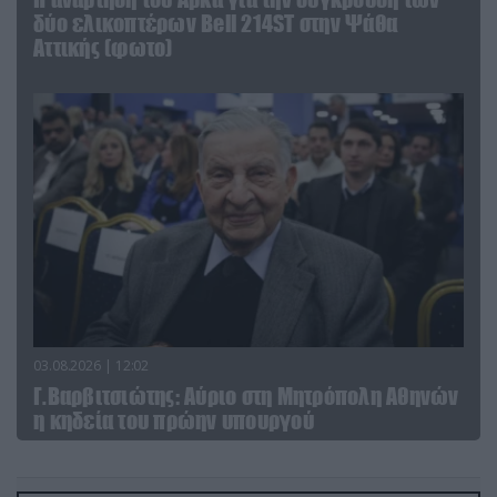
δύο ελικοπτέρων Bell 214ST στην Ψάθα
Αττικής (φωτο)
03.08.2026 | 12:02
Γ.Βαρβιτσιώτης: Aύριο στη Μητρόπολη Αθηνών
η κηδεία του πρώην υπουργού