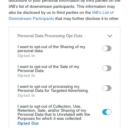
disclosure of your personal information by third parties on the
IAB’s list of downstream participants. This information may
also be disclosed by us to third parties on the
IAB’s List of
Downstream Participants
that may further disclose it to other
third parties.
06.08.2026 | 14:02
«Επιχείρηση ελεύθερα πεζοδρόμια» στην
Please note that this website/app uses one or more Google
Personal Data Processing Opt Outs
Αθήνα: Απομακρύνθηκαν παράνομα
services and may gather and store information including but
αντικείμενα από κοινόχρηστους χώρους
not limited to your visit or usage behaviour. You may click to
I want to opt-out of the Sharing of my
personal data.
grant or deny consent to Google and its third-party tags to
Opted In
use your data for below specified purposes in below Google
consent section.
I want to opt-out of the Sale of my
Personal Data.
Opted In
I want to opt-out of processing my
Personal Data for Targeted Advertising.
Opted In
I want to opt-out of Collection, Use,
Retention, Sale, and/or Sharing of my
Personal Data that Is Unrelated with the
Purposes for which it was collected.
Opted Out
06.08.2026 | 09:03