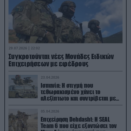
29.07.2026 | 22:02
Συγκροτούνται νέες Μονάδες Ειδικών
Επιχειρήσεων με εφέδρους
23.04.2026
Ισπανία: Η στιγμή που
τεθωρακισμένο χάνει το
αλεξίπτωτο και συντρίβεται με
ορμή στο έδαφος (βίντεο)
05.04.2026
Επιχείρηση Dehdasht: Η SEAL
Team 6 που είχε εξοντώσει τον