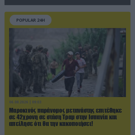
έξω από φαρμακείο (βίντεο)
POPULAR 24H
06.08.2026 | 09:03
Μαροκινός παράνομος μετανάστης επιτέθηκε
σε 42χρονη σε στάση Τραμ στην Ισπανία και
απείλησε ότι θα την κακοποιήσει!