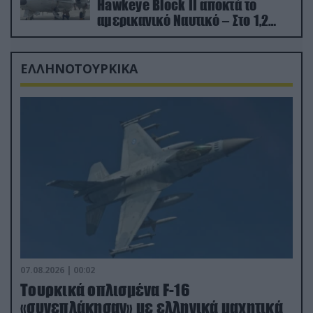
Hawkeye Block II αποκτά το
αμερικανικό Ναυτικό – Στο 1,2
δισ.δολάρια το κόστος
ΕΛΛΗΝΟΤΟΥΡΚΙΚΑ
07.08.2026 | 00:02
Τουρκικά οπλισμένα F-16
«συνεπλάκησαν» με ελληνικά μαχητικά