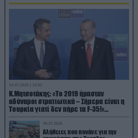
24.07.2026 | 22:02
Κ.Μητσοτάκης: «Το 2019 ήμασταν
αδύναμοι στρατιωτικά – Σήμερα είναι η
Τουρκία γιατί δεν πήρε τα F-35!»
(βίντεο)
09.07.2026
Αλήθειες που πονάνε για την