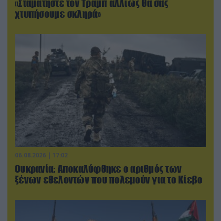
«Σταματήστε τον Τραμπ αλλιώς θα σας
χτυπήσουμε σκληρά»
06.08.2026 | 17:02
Ουκρανία: Αποκαλύφθηκε ο αριθμός των
ξένων εθελοντών που πολεμούν για το Κίεβο