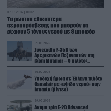
07.08.2026 | 00:02
Τα ρωσικά ελικόπτερα
αεροπυρόσβεσης που μπορούν να
ρίχνουν 5 τόνους νερού με 8 μποφόρ
01.08.2026
Συνετρίβη F-35B των
Αμερικανών Πεζοναυτών στη
βάση Miramar – Ο πιλότος
εκτινάχθηκε εγκαίρως
30.07.2026
Υποδοχή ήρωα σε Έλληνα πιλότο
Canadair με «αψίδα νερού» στην
Ισπανία (βίντεο)
29.07.2026
Ακόμα τρία E-2D Advanced