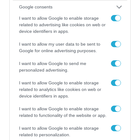
09.08.2026 | 23:02
Google consents
Νεοσύλλεκτοι Ουκρανοί στρατιώτες και
I want to allow Google to enable storage
υπάλληλοι της TCC έτρεχαν πανικόβλητοι
related to advertising like cookies on web or
αλλά… εξοντώθηκαν – Δείτε βίντεο
device identifiers in apps.
I want to allow my user data to be sent to
Google for online advertising purposes.
I want to allow Google to send me
personalized advertising.
I want to allow Google to enable storage
related to analytics like cookies on web or
device identifiers in apps.
I want to allow Google to enable storage
related to functionality of the website or app.
09.08.2026 | 19:02
Ρωσικό Su-34 προκάλεσε τον όλεθρο σε
I want to allow Google to enable storage
κτίριο με Ουκρανούς στη Ζαπορίζια – Δείτε
related to personalization.