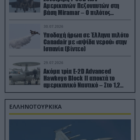
Αμερικανών Πεζοναυτών στη
βάση Miramar – Ο πιλότος
εκτινάχθηκε εγκαίρως
30.07.2026
Υποδοχή ήρωα σε Έλληνα πιλότο
Canadair με «αψίδα νερού» στην
Ισπανία (βίντεο)
29.07.2026
Ακόμα τρία E-2D Advanced
Hawkeye Block II αποκτά το
αμερικανικό Ναυτικό – Στο 1,2
δισ.δολάρια το κόστος
ΕΛΛΗΝΟΤΟΥΡΚΙΚΑ