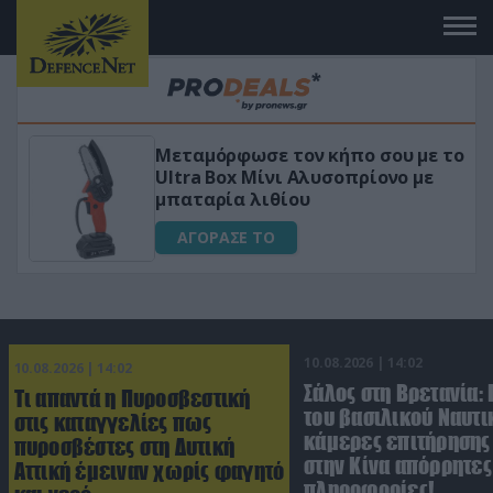
Μεταμόρφωσε τον κήπο σου με το
ικό
Ultra Box Μίνι Αλυσοπρίονο με
μπαταρία λιθίου
ΑΓΟΡΑΣΕ ΤΟ
10.08.2026 | 14:02
10.08.2026 | 14:02
Σάλος στη Βρετανία:
Τι απαντά η Πυροσβεστική
του βασιλικού Ναυτι
στις καταγγελίες πως
κάμερες επιτήρησης
πυροσβέστες στη Δυτική
στην Κίνα απόρρητες
Αττική έμειναν χωρίς φαγητό
πληροφορίες!