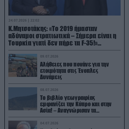
24.07.2026 | 22:02
Κ.Μητσοτάκης: «Το 2019 ήμασταν
αδύναμοι στρατιωτικά – Σήμερα είναι η
Τουρκία γιατί δεν πήρε τα F-35!»
(βίντεο)
09.07.2026
Αλήθειες που πονάνε για την
ετοιμότητα στις Ένοπλες
Δυνάμεις
08.07.2026
Το βιβλίο γεωγραφίας
εμφανίζει την Κύπρο και στην
Ασία! – Αναγνώρισαν τα
κατεχόμενα; (φωτο)
04.07.2026