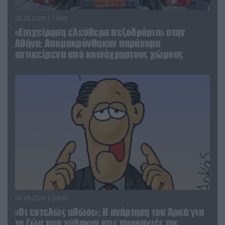
06.08.2026 | 14:02
«Επιχείρηση ελεύθερα πεζοδρόμια» στην
Αθήνα: Απομακρύνθηκαν παράνομα
αντικείμενα από κοινόχρηστους χώρους
06.08.2026 | 09:03
«Οι εντελώς αθώοι»: Η ανάρτηση του Αρκά για
τα ζώα που χάθηκαν στις πυρκαγιές της