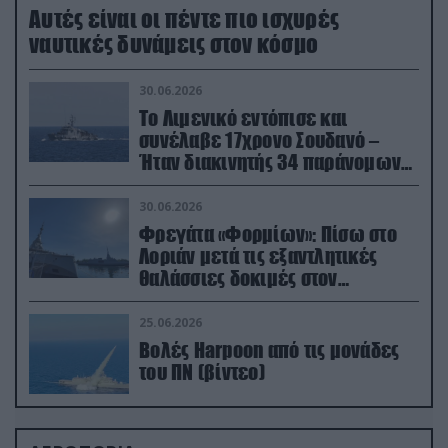
Aυτές είναι οι πέντε πιο ισχυρές
ναυτικές δυνάμεις στον κόσμο
30.06.2026
Το Λιμενικό εντόπισε και
συνέλαβε 17χρονο Σουδανό –
Ήταν διακινητής 34 παράνομων
μεταναστών
30.06.2026
Φρεγάτα «Φορμίων»: Πίσω στο
Λοριάν μετά τις εξαντλητικές
θαλάσσιες δοκιμές στον
απαιτητικό Βισκαϊκό
25.06.2026
Βολές Harpoon από τις μονάδες
του ΠΝ (βίντεο)