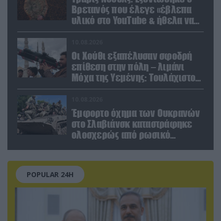
Βρετανός που έλεγε «έβλεπα
υλικό στο YouTube & ήθελα να
καθαρίσω τους Ρώσους»
(βίντεο)
10.08.2026
Οι Χούθι εξαπέλυσαν σφοδρή
επίθεση στην πόλη – λιμάνι
Μόχα της Υεμένης: Toυλάχιστον
επτά νεκροί (βίντεο)
10.08.2026
Έμφορτο όχημα των Ουκρανών
στο Σλαβιάνσκ καταστράφηκε
ολοσχερώς από ρωσικό
μαχητικό μέσα στην πόλη!
(βίντεο)
POPULAR 24H