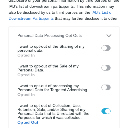
disclosure of your personal information by third parties on the
IAB’s list of downstream participants. This information may
also be disclosed by us to third parties on the
IAB’s List of
Downstream Participants
that may further disclose it to other
third parties.
Please note that this website/app uses one or more Google
Personal Data Processing Opt Outs
09.08.2026 | 17:02
services and may gather and store information including but
Η κυβέρνηση έτοιμη να στείλει AH-64D Apache
not limited to your visit or usage behaviour. You may click to
I want to opt-out of the Sharing of my
personal data.
στα ΗΑΕ για να αντιμετωπίσουν ιρανικά drone
grant or deny consent to Google and its third-party tags to
Opted In
use your data for below specified purposes in below Google
consent section.
I want to opt-out of the Sale of my
Personal Data.
Opted In
I want to opt-out of processing my
Personal Data for Targeted Advertising.
Opted In
I want to opt-out of Collection, Use,
Retention, Sale, and/or Sharing of my
Personal Data that Is Unrelated with the
Purposes for which it was collected.
Opted Out