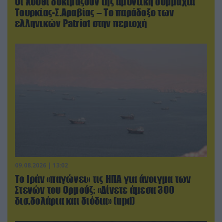
Οι Χούθι δοκιμάζουν της αμυντική συμμαχία
Τουρκίας-Σ.Αραβίας – Το παράδοξο των
ελληνικών Patriot στην περιοχή
09.08.2026 | 13:02
Το Ιράν «παγώνει» τις ΗΠΑ για άνοιγμα των
Στενών του Ορμούζ: «Δίνετε άμεσα 300
δισ.δολάρια και διόδια» (upd)