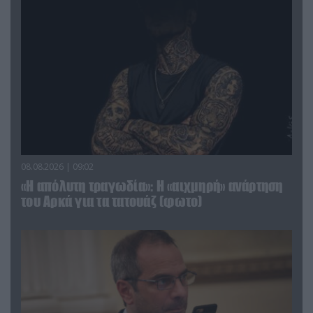
08.08.2026 | 09:02
«Η απόλυτη τραγωδία»: Η «αιχμηρή» ανάρτηση
του Αρκά για τα τατουάζ (φωτο)