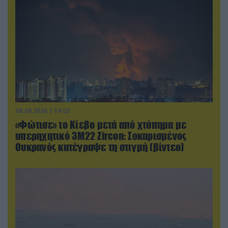
08.08.2026 | 14:02
«Φώτισε» το Κίεβο μετά από χτύπημα με
υπερηχητικό 3M22 Zircon: Σοκαρισμένος
Ουκρανός κατέγραψε τη στιγμή (βίντεο)