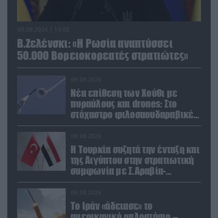
09.08.2026 | 19:02
Β.Ζελένσκι: «Η Ρωσία αναπτύσσει
50.000 Βορειοκορεατές στρατιώτες»
09.08.2026
Νέα επίθεση των Χούθι με
πυραύλους και drones: Στο
στόχαστρο φιλοσαουδαραβικές
δυνάμεις και εγκαταστάσεις
09.08.2026
Η Τουρκία συζητά την ένταξη και
της Αιγύπτου στην στρατιωτική
συμφωνία με Σ.Αραβία-
Πακιστάν
09.08.2026
Το Ιράν «άδειασε» το
αμερικανικό οπλοστάσιο –