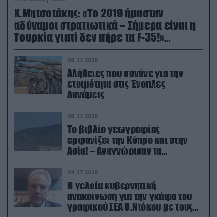
Κ.Μητσοτάκης: «Το 2019 ήμασταν
αδύναμοι στρατιωτικά – Σήμερα είναι η
Τουρκία γιατί δεν πήρε τα F-35!»
(βίντεο)
09.07.2026
Αλήθειες που πονάνε για την
ετοιμότητα στις Ένοπλες
Δυνάμεις
08.07.2026
Το βιβλίο γεωγραφίας
εμφανίζει την Κύπρο και στην
Ασία! – Αναγνώρισαν τα
κατεχόμενα; (φωτο)
04.07.2026
Η γελοία κυβερνητική
ανακοίνωση για την γκάφα του
γραφικού ΣΕΑ Θ.Ντόκου με τους