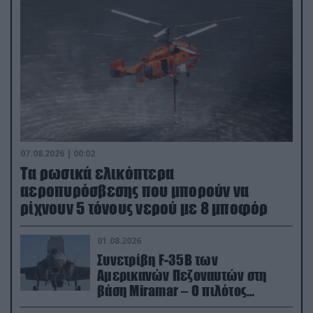
07.08.2026 | 00:02
Τα ρωσικά ελικόπτερα
αεροπυρόσβεσης που μπορούν να
ρίχνουν 5 τόνους νερού με 8 μποφόρ
01.08.2026
Συνετρίβη F-35B των
Αμερικανών Πεζοναυτών στη
βάση Miramar – Ο πιλότος
εκτινάχθηκε εγκαίρως