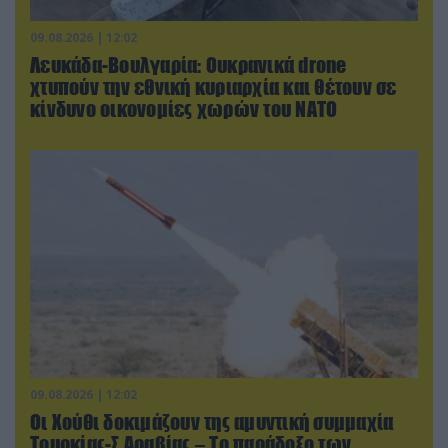
09.08.2026 | 12:02
Λευκάδα-Βουλγαρία: Ουκρανικά drone
χτυπούν την εθνική κυριαρχία και θέτουν σε
κίνδυνο οικονομίες χωρών του ΝΑΤΟ
09.08.2026 | 12:02
Οι Χούθι δοκιμάζουν της αμυντική συμμαχία
Τουρκίας-Σ.Αραβίας – Το παράδοξο των