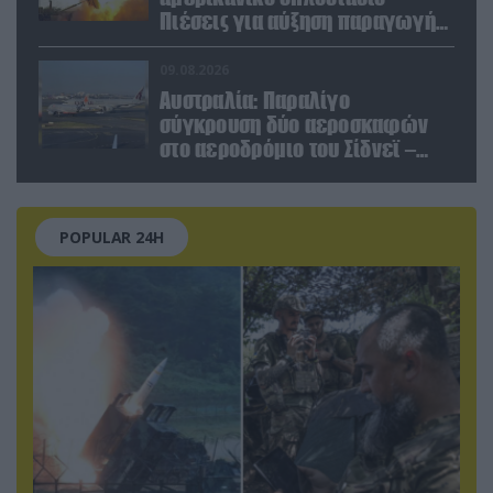
Πιέσεις για αύξηση παραγωγής
Patriot και THAAD
09.08.2026
Αυστραλία: Παραλίγο
σύγκρουση δύο αεροσκαφών
στο αεροδρόμιο του Σίδνεϊ –
Ένας τραυματίας (βίντεο)
POPULAR 24H