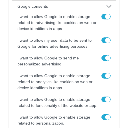
Αθήνα: Απομακρύνθηκαν παράνομα
Google consents
αντικείμενα από κοινόχρηστους χώρους
I want to allow Google to enable storage
related to advertising like cookies on web or
device identifiers in apps.
I want to allow my user data to be sent to
Google for online advertising purposes.
I want to allow Google to send me
personalized advertising.
I want to allow Google to enable storage
related to analytics like cookies on web or
device identifiers in apps.
06.08.2026 | 09:03
«Οι εντελώς αθώοι»: Η ανάρτηση του Αρκά για
I want to allow Google to enable storage
τα ζώα που χάθηκαν στις πυρκαγιές της
related to functionality of the website or app.
Αττικής (φωτο)
I want to allow Google to enable storage
related to personalization.