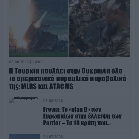
08.08.2026 | 14:02
Η Τουρκία πουλάει στην Ουκρανία όλο
το αμερικανικό πυραυλικό πυροβολικό
της: MLRS και ΑΤΑCMS
05.08.2026
Freyja: Το «plan Β» των
Ευρωπαίων στην έλλειψη των
Patriot – Τα 10 κράτη που
συμμετέχουν στο δίκτυο
συνεργασίας
24.07.2026