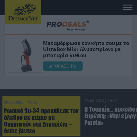
Μεταμόρφωσε τον κήπο σου με το
«
Ultra Box Μίνι Αλυσοπρίονο με
γ
μπαταρία λιθίου
ΑΓΟΡΑΣΕ ΤΟ
09.08.2026 | 19:02
09.08.2026 | 19:02
Η Τουρκία… προειδοπ
Ρωσικό Su-34 προκάλεσε τον
Ευρώπη: «Μην εξοργί
όλεθρο σε κτίριο με
Ρωσία»
Ουκρανούς στη Ζαπορίζια –
Δείτε βίντεο