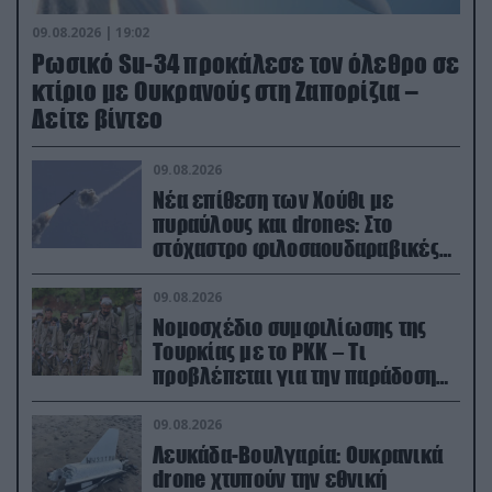
09.08.2026 | 19:02
Ρωσικό Su-34 προκάλεσε τον όλεθρο σε
κτίριο με Ουκρανούς στη Ζαπορίζια –
Δείτε βίντεο
09.08.2026
Νέα επίθεση των Χούθι με
πυραύλους και drones: Στο
στόχαστρο φιλοσαουδαραβικές
δυνάμεις και εγκαταστάσεις
09.08.2026
Νομοσχέδιο συμφιλίωσης της
Τουρκίας με το ΡΚΚ – Τι
προβλέπεται για την παράδοση
των όπλων
09.08.2026
Λευκάδα-Βουλγαρία: Ουκρανικά
drone χτυπούν την εθνική