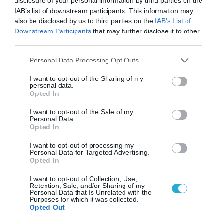
disclosure of your personal information by third parties on the
IAB’s list of downstream participants. This information may
also be disclosed by us to third parties on the
IAB’s List of
07.08.2026 | 20:02
Downstream Participants
that may further disclose it to other
Ο Γιάννης Αλαφούζος «τέλειωσε» τον
third parties.
Κωνσταντίνο Ζούλα από τον ΣΚΑΪ – Ο λόγος της
Please note that this website/app uses one or more Google
απομάκρυνσής του
Personal Data Processing Opt Outs
services and may gather and store information including but
not limited to your visit or usage behaviour. You may click to
I want to opt-out of the Sharing of my
personal data.
grant or deny consent to Google and its third-party tags to
Opted In
use your data for below specified purposes in below Google
consent section.
I want to opt-out of the Sale of my
Personal Data.
Opted In
I want to opt-out of processing my
Personal Data for Targeted Advertising.
Opted In
I want to opt-out of Collection, Use,
Retention, Sale, and/or Sharing of my
Personal Data that Is Unrelated with the
Purposes for which it was collected.
06.08.2026 | 14:02
Opted Out
«Επιχείρηση ελεύθερα πεζοδρόμια» στην