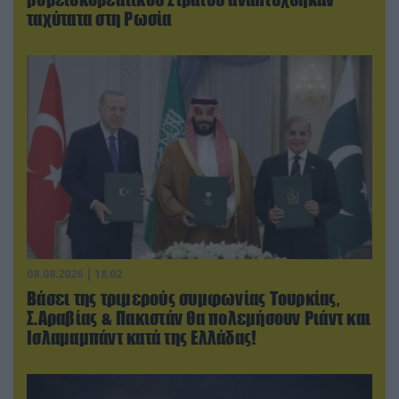
ταχύτατα στη Ρωσία
08.08.2026 | 18:02
Βάσει της τριμερούς συμφωνίας Τουρκίας,
Σ.Αραβίας & Πακιστάν θα πολεμήσουν Ριάντ και
Ισλαμαμπάντ κατά της Ελλάδας!