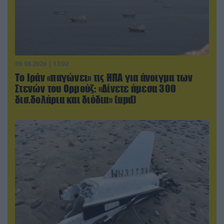
09.08.2026 | 13:02
Το Ιράν «παγώνει» τις ΗΠΑ για άνοιγμα των
Στενών του Ορμούζ: «Δίνετε άμεσα 300
δισ.δολάρια και διόδια» (upd)