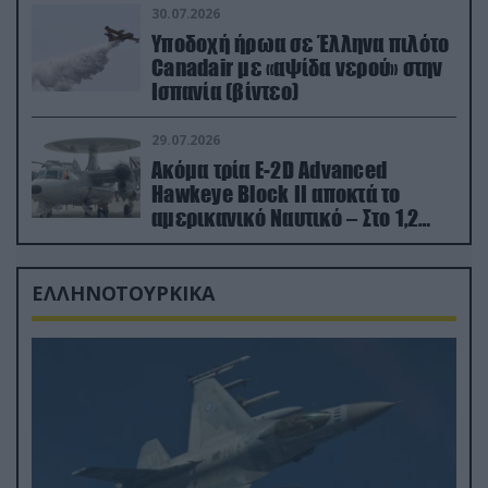
30.07.2026
Υποδοχή ήρωα σε Έλληνα πιλότο
Canadair με «αψίδα νερού» στην
Ισπανία (βίντεο)
29.07.2026
Ακόμα τρία E-2D Advanced
Hawkeye Block II αποκτά το
αμερικανικό Ναυτικό – Στο 1,2
δισ.δολάρια το κόστος
ΕΛΛΗΝΟΤΟΥΡΚΙΚΑ