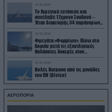
30.06.2026
Το Λιμενικό εντόπισε και
συνέλαβε 17χρονο Σουδανό –
Ήταν διακινητής 34 παράνομων
μεταναστών
30.06.2026
Φρεγάτα «Φορμίων»: Πίσω στο
Λοριάν μετά τις εξαντλητικές
θαλάσσιες δοκιμές στον
απαιτητικό Βισκαϊκό
25.06.2026
Βολές Harpoon από τις μονάδες
του ΠΝ (βίντεο)
ΑΕΡΟΠΟΡΙΑ