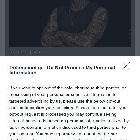
08.08.2026 | 09:02
«Η απόλυτη τραγωδία»: Η «αιχμηρή» ανάρτηση
του Αρκά για τα τατουάζ (φωτο)
Defencenet.gr -
Do Not Process My Personal
Information
If you wish to opt-out of the sale, sharing to third parties, or
processing of your personal or sensitive information for
targeted advertising by us, please use the below opt-out
section to confirm your selection. Please note that after your
opt-out request is processed you may continue seeing
interest-based ads based on personal information utilized by
us or personal information disclosed to third parties prior to
your opt-out. You may separately opt-out of the further