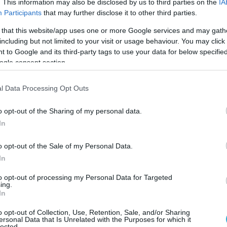
. This information may also be disclosed by us to third parties on the
IA
Participants
that may further disclose it to other third parties.
αρκετές κατευθύνσεις ταυτόχρονα” ξεκίνησε
 τοποθεσίες Ορίχοβο-Βασιλίβκα, Μπακχμούτ,
 that this website/app uses one or more Google services and may gath
including but not limited to your visit or usage behaviour. You may click 
ιαγκιντέ, Κλιτστσιίβκα, Κουρντιουμίβκα»,
 to Google and its third-party tags to use your data for below specifi
ργός Άμυνας της Ουκρανίας, Χάνα Μάλιαρ,
ogle consent section.
α «προώθηση προς όλες τις κατευθύνσεις»,
η
επιβεβαιώθηκε τελικά από καμιά πλευρά.
l Data Processing Opt Outs
 εδώ.
o opt-out of the Sharing of my personal data.
In
ΡΑΝΙΑ
ΡΩΣΙΑ
o opt-out of the Sale of my Personal Data.
In
Ο ΑΡΘΡΟ
to opt-out of processing my Personal Data for Targeted
ing.
In
o opt-out of Collection, Use, Retention, Sale, and/or Sharing
ersonal Data that Is Unrelated with the Purposes for which it
lected.