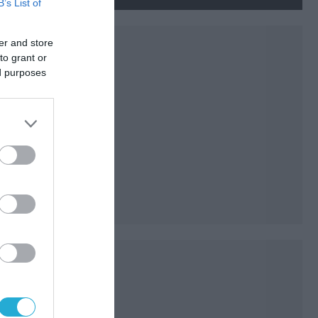
νεκρούς και τραυματίες
B’s List of
(βίντεο)
er and store
to grant or
ed purposes