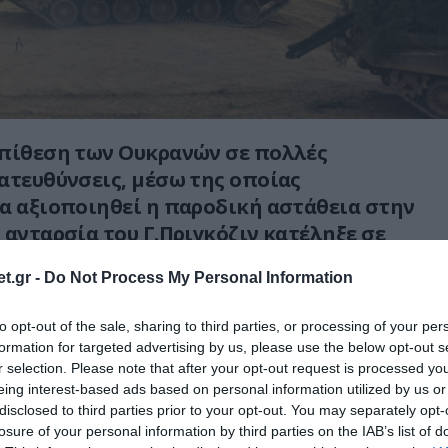
επίθεση των Ουκρανών σε πολλές
ατευθύνσεις, μέσω της οποίας
α αξιοποιηθεί η παροδική αστάθεια στην
 ανταρσία του Γ.Πριγκόζιν κατέληξε σε
ρηση.
t.gr -
Do Not Process My Personal Information
εγάλη φάλαγγα των ουκρανικών
to opt-out of the sale, sharing to third parties, or processing of your per
επιχείρησε να προωθηθεί αλλά εις μάτην. Το
formation for targeted advertising by us, please use the below opt-out s
κό ανέλαβε να την εξουδετερώσει όπως και
r selection. Please note that after your opt-out request is processed y
eing interest-based ads based on personal information utilized by us or
disclosed to third parties prior to your opt-out. You may separately opt-
θές του ουκρανικό υπουργείο Άμυνας:
losure of your personal information by third parties on the IAB’s list of