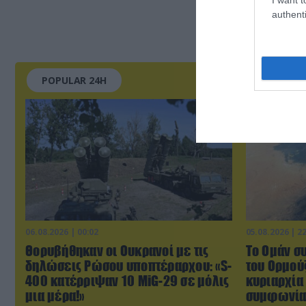
authenti
POPULAR 24H
06.08.2026 | 00:02
05.08.2026 | 2
Θορυβήθηκαν οι Ουκρανοί με τις
Το Ομάν σ
δηλώσεις Ρώσου υποπτέραρχου: «S-
του Ορμούζ
400 κατέρριψαν 10 MiG-29 σε μόλις
κυριαρχία
μια μέρα!»
συμφωνί