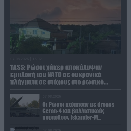
07.08.2026 | 15:02
TASS: Ρώσοι χάκερ αποκάλυψαν
εμπλοκή του ΝΑΤΟ σε ουκρανικά
πλήγματα σε στόχους στο ρωσικό
έδαφος!
07.08.2026
Οι Ρώσοι κτύπησαν με drones
Geran-4 και βαλλιστικούς
πυραύλους Iskander-M
ουκρανικό τρένο με
στρατιωτικό εξοπλισμό
07.08.2026