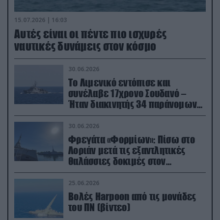
15.07.2026 | 16:03
Aυτές είναι οι πέντε πιο ισχυρές
ναυτικές δυνάμεις στον κόσμο
30.06.2026
Το Λιμενικό εντόπισε και
συνέλαβε 17χρονο Σουδανό –
Ήταν διακινητής 34 παράνομων
μεταναστών
30.06.2026
Φρεγάτα «Φορμίων»: Πίσω στο
Λοριάν μετά τις εξαντλητικές
θαλάσσιες δοκιμές στον
απαιτητικό Βισκαϊκό
25.06.2026
Βολές Harpoon από τις μονάδες
του ΠΝ (βίντεο)