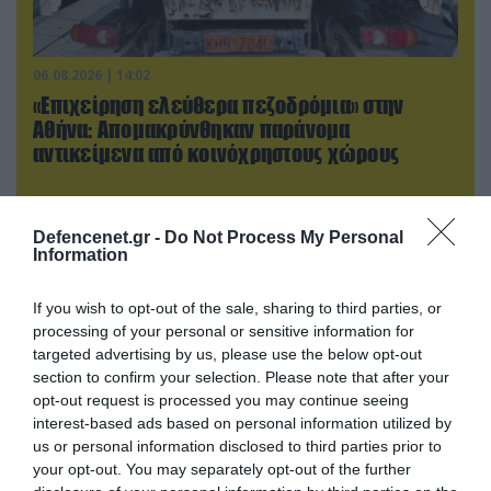
06.08.2026 | 14:02
«Επιχείρηση ελεύθερα πεζοδρόμια» στην
Αθήνα: Απομακρύνθηκαν παράνομα
αντικείμενα από κοινόχρηστους χώρους
Defencenet.gr -
Do Not Process My Personal
Information
If you wish to opt-out of the sale, sharing to third parties, or
processing of your personal or sensitive information for
targeted advertising by us, please use the below opt-out
section to confirm your selection. Please note that after your
opt-out request is processed you may continue seeing
interest-based ads based on personal information utilized by
us or personal information disclosed to third parties prior to
07.08.2026 | 08:02
your opt-out. You may separately opt-out of the further