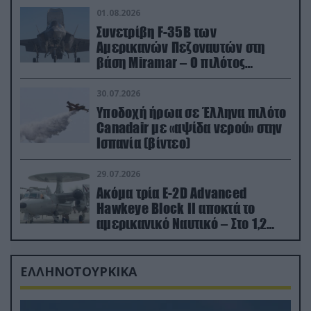
01.08.2026
Συνετρίβη F-35B των
Αμερικανών Πεζοναυτών στη
βάση Miramar – Ο πιλότος
εκτινάχθηκε εγκαίρως
30.07.2026
Υποδοχή ήρωα σε Έλληνα πιλότο
Canadair με «αψίδα νερού» στην
Ισπανία (βίντεο)
29.07.2026
Ακόμα τρία E-2D Advanced
Hawkeye Block II αποκτά το
αμερικανικό Ναυτικό – Στο 1,2
δισ.δολάρια το κόστος
ΕΛΛΗΝΟΤΟΥΡΚΙΚΑ