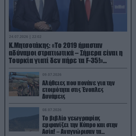
24.07.2026 | 22:02
Κ.Μητσοτάκης: «Το 2019 ήμασταν
αδύναμοι στρατιωτικά – Σήμερα είναι η
Τουρκία γιατί δεν πήρε τα F-35!»
(βίντεο)
09.07.2026
Αλήθειες που πονάνε για την
ετοιμότητα στις Ένοπλες
Δυνάμεις
08.07.2026
Το βιβλίο γεωγραφίας
εμφανίζει την Κύπρο και στην
Ασία! – Αναγνώρισαν τα