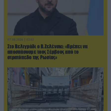
07.08.2026 | 02:02
Στο Βελιγράδι ο Β.Ζελένσκι: «Πρέπει να
αποσπάσουμε τους Σέρβους από το
στρατόπεδο της Ρωσίας»