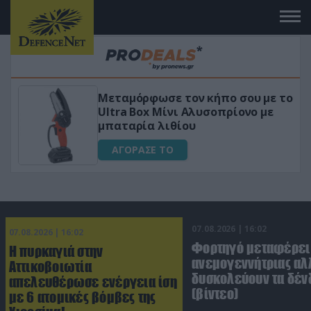
 το
«Μαγική» φόρμουλα τριβόλι + VIP
για αύξηση της λίμπιντο
ΑΓΟΡΑΣΕ ΤΟ
07.08.2026 | 16:02
07.08.2026 | 16:02
Φορτηγό μεταφέρει
Η πυρκαγιά στην
ανεμογεννήτριας αλ
Αττικοβοιωτία
δυσκολεύουν τα δέν
απελευθέρωσε ενέργεια ίση
(βίντεο)
με 6 ατομικές βόμβες της