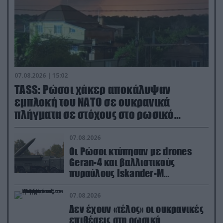
07.08.2026 | 15:02
TASS: Ρώσοι χάκερ αποκάλυψαν
εμπλοκή του ΝΑΤΟ σε ουκρανικά
πλήγματα σε στόχους στο ρωσικό
έδαφος!
07.08.2026
Οι Ρώσοι κτύπησαν με drones
Geran-4 και βαλλιστικούς
πυραύλους Iskander-M
ουκρανικό τρένο με στρατιωτικό
εξοπλισμό
07.08.2026
Δεν έχουν «τέλος» οι ουκρανικές
επιθέσεις στη ρωσική