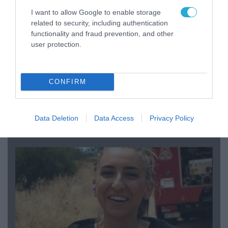
I want to allow Google to enable storage
related to security, including authentication
functionality and fraud prevention, and other
user protection.
CONFIRM
04.08.2026 | 15:02
Αυτή την ώρα το τελευταίο «αντίο» στον πρώην
Data Deletion
Data Access
Privacy Policy
υπουργό Ι.Βαρβιτσιώτη (φωτο)