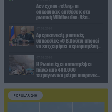
Δεν έχουν «τέλος» οι
ουκρανικές επιθέσεις στη
ρωσική Wildberries: Νέα
πλήγματα σε εγκαταστάσεις στα
Ουράλια
07.08.2026
Αμερικανικές μυστικές
υπηρεσίες: «Ο Β.Πούτιν μπορεί
να επιχειρήσει περιορισμένη
στρατιωτική επιχείρηση στην
Ευρώπη»
07.08.2026
Η Ρωσία έχει καταστρέψει
πάνω από 400.000
τετραγωνικά μέτρα ουκρανικών
εγκαταστάσεων τον Ιούλιο
POPULAR 24H