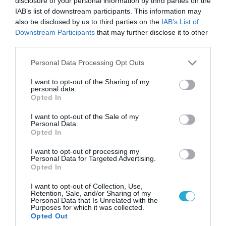
disclosure of your personal information by third parties on the
Οι ρωσικές δυνάμεις απέχουν μόλις 5 χλμ.
IAB’s list of downstream participants. This information may
από Σλαβιάνσκ και Κραματόρσκ στο Ντονέτσκ
also be disclosed by us to third parties on the
IAB’s List of
Downstream Participants
that may further disclose it to other
third parties.
ΠΟΛΙΤΙΚΗ
Please note that this website/app uses one or more Google
Personal Data Processing Opt Outs
services and may gather and store information including but
not limited to your visit or usage behaviour. You may click to
I want to opt-out of the Sharing of my
personal data.
grant or deny consent to Google and its third-party tags to
Opted In
use your data for below specified purposes in below Google
consent section.
I want to opt-out of the Sale of my
Personal Data.
Opted In
I want to opt-out of processing my
Personal Data for Targeted Advertising.
Opted In
I want to opt-out of Collection, Use,
06.08.2026 | 14:02
Retention, Sale, and/or Sharing of my
Personal Data that Is Unrelated with the
«Επιχείρηση ελεύθερα πεζοδρόμια» στην
Purposes for which it was collected.
Αθήνα: Απομακρύνθηκαν παράνομα
Opted Out