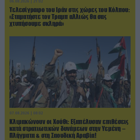
06.08.2026 | 21:02
Τελεσίγραφο του Ιράν στις χώρες του Κόλπου:
«Σταματήστε τον Τραμπ αλλιώς θα σας
χτυπήσουμε σκληρά»
07.08.2026 | 08:02
Κλιμακώνουν οι Χούθι: Eξαπέλυσαν επιθέσεις
κατά στρατιωτικών δυνάμεων στην Υεμένη –
Πλήγματα & στη Σαουδική Αραβία!