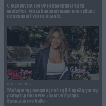
O διευθυντής του OPEN προσπαθεί να τα
«μαζέψει» για τη δημοσιογράφο που γέλασε
σε ρεπορτάζ για τις φωτιές
03.08.2026 | 19:02
Ξέπλυμα της ανοησίας από τη Α.Γιάμαλη για την
ρεπόρτερ του ΟΡΕΝ: «Όλοι να έχουμε
δικαίωμα στο λάθος»