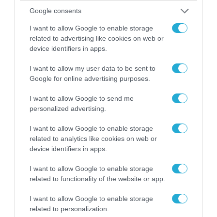
αντικείμενα από κοινόχρηστους χώρους
Google consents
I want to allow Google to enable storage
related to advertising like cookies on web or
device identifiers in apps.
I want to allow my user data to be sent to
Google for online advertising purposes.
I want to allow Google to send me
personalized advertising.
I want to allow Google to enable storage
related to analytics like cookies on web or
06.08.2026 | 09:03
device identifiers in apps.
«Οι εντελώς αθώοι»: Η ανάρτηση του Αρκά για
τα ζώα που χάθηκαν στις πυρκαγιές της
I want to allow Google to enable storage
Αττικής (φωτο)
related to functionality of the website or app.
I want to allow Google to enable storage
related to personalization.