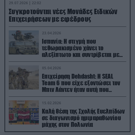
29.07.2026 | 22:02
Συγκροτούνται νέες Μονάδες Ειδικών
Επιχειρήσεων με εφέδρους
23.04.2026
Ισπανία: Η στιγμή που
τεθωρακισμένο χάνει το
αλεξίπτωτο και συντρίβεται με
ορμή στο έδαφος (βίντεο)
05.04.2026
Επιχείρηση Dehdasht: Η SEAL
Team 6 που είχε εξοντώσει τον
Μπιν Λάντεν ήταν αυτή που
διέσωσε τον πιλότο του F-15
15.02.2026
Καλή θέση της Σχολής Ευελπίδων
σε διαγωνισμό ημιμαραθωνίου
μάχης στον Πολωνία