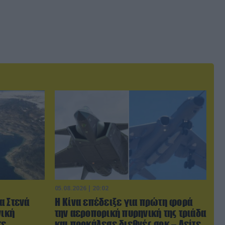
05.08.2026 | 20:02
α Στενά
Η Κίνα επέδειξε για πρώτη φορά
νική
την αεροπορική πυρηνική της τριάδα
κε
και προκάλεσε διεθνές σοκ – Δείτε