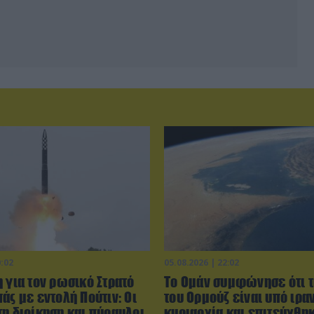
0:02
05.08.2026 | 22:02
 για τον ρωσικό Στρατό
Το Ομάν συμφώνησε ότι τ
άς με εντολή Πούτιν: Οι
του Ορμούζ είναι υπό ιρα
τη διοίκηση και πύραυλοι
κυριαρχία και επιτεύχθη