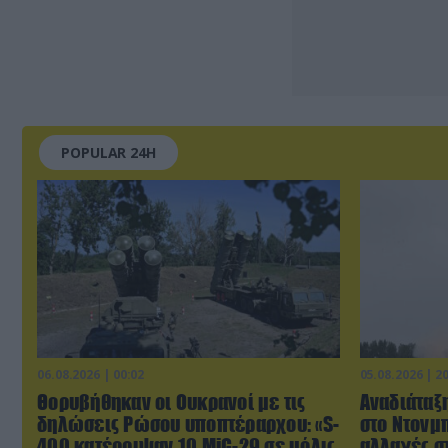
POPULAR 24H
06.08.2026 | 00:02
05.08.2026 | 2
Θορυβήθηκαν οι Ουκρανοί με τις
Αναδιάταξη
δηλώσεις Ρώσου υποπτέραρχου: «S-
στο Ντονμπ
400 κατέρριψαν 10 MiG-29 σε μόλις
αλλαγές σ