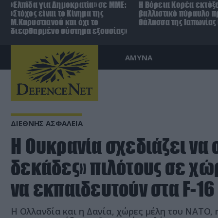
«Ελπίδα για Δημοκρατία» σε ΜΜΕ:
Η Βόρεια Κορέα εκτόξ
«Στόχος είναι το Κίνημα της
βαλλιστικό πύραυλο π
Μ.Καρυστιανού και όχι το
θάλασσα της Ιαπωνίας 
διεφθαρμένο σύστημα εξουσίας»
ΑΜΥΝΑ
ΔΙΕΘΝΗΣ ΑΣΦΑΛΕΙΑ
Η Ουκρανία σχεδιάζει να 
δεκάδες» πιλότους σε χώρ
να εκπαιδευτούν στα F-16
Η Ολλανδία και η Δανία, χώρες μέλη του ΝΑΤΟ,