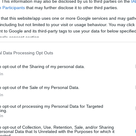
ι επανεκπαίδευση»,
δήλωσε ο Ιχνάτ.
. This information may also be disclosed by us to third parties on the
IA
Participants
that may further disclose it to other third parties.
ποία έχει εξαπολύσει μια από μακρού
 that this website/app uses one or more Google services and may gath
επίθεση, έχει δηλώσει επανειλημμένα ότι
including but not limited to your visit or usage behaviour. You may click 
δυτικά αεροσκάφη για να απαντήσει με
 to Google and its third-party tags to use your data for below specifi
ogle consent section.
εροπορική κυριαρχία της Ρωσίας.
l Data Processing Opt Outs
η Δανία, χώρες μέλη του ΝΑΤΟ, ηγούνται των
ς διεθνούς συνασπισμού για την εκπαίδευση
o opt-out of the Sharing of my personal data.
σωπικού υποστήριξης, για τη συντήρηση
In
τελικά για την προμήθεια των F-16 στην
o opt-out of the Sale of my Personal Data.
In
υργός Άμυνας Κάισα Ολόνγκρεν δήλωσε
to opt-out of processing my Personal Data for Targeted
άδα στο Ρόιτερς πως η εκπαίδευση
ing.
In
ων στα F-16 θα μπορούσε να αρχίσει αυτό
o opt-out of Collection, Use, Retention, Sale, and/or Sharing
ersonal Data that Is Unrelated with the Purposes for which it
lected.