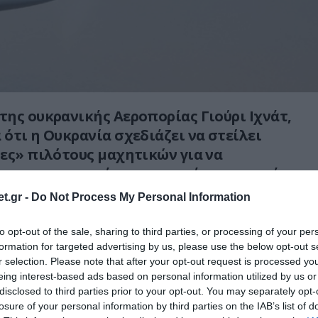
ης ουκρανικής Αεροπορίας Γιούρι Ιχνάτ,
ότι η Ουκρανία σχεδιάζει να στείλει
ες» πιλότους μαχητικών για να
στα αμερικανικής κατασκευής μαχητικά
, καθώς δυτικοί σύμμαχοι έχουν ετοιμάσει
t.gr -
Do Not Process My Personal Information
 εκπαιδευτικά προγράμματα.
to opt-out of the sale, sharing to third parties, or processing of your per
τα για να αρχίσει το συντομότερο δυνατόν»,
formation for targeted advertising by us, please use the below opt-out s
στην ουκρανική δημόσια τηλεόραση,
r selection. Please note that after your opt-out request is processed y
eing interest-based ads based on personal information utilized by us or
ς οι πιλότοι που θα επιλεγούν για την
disclosed to third parties prior to your opt-out. You may separately opt-
χουν πολεμική εμπειρία.
«Δεν είναι
losure of your personal information by third parties on the IAB’s list of