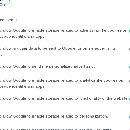
πως ο στόχος είναι το εκπαιδευτικό
Out
ναι πλήρως επιχειρησιακό μέσα σε διάστημα
νία, όπου υπάρχουν προσομοιωτές πτήσεις,
consents
 φιλοξενήσει το πρόγραμμα.
o allow Google to enable storage related to advertising like cookies on
evice identifiers in apps.
 ακόμη τελική απόφαση σχετικά με το αίτημα
εκάδες F-16, δήλωσε η Ολόνγκρεν. Η ίδια
o allow my user data to be sent to Google for online advertising
s.
ο υποστηριζόμενο από τις ΗΠΑ εκπαιδευτικό
ριληφθεί το Βέλγιο και το Λουξεμβούργο, ενώ
to allow Google to send me personalized advertising.
ρετανία έχουν προσφέρει βοήθεια.
o allow Google to enable storage related to analytics like cookies on
evice identifiers in apps.
ΟΙ
o allow Google to enable storage related to functionality of the website
Ο ΑΡΘΡΟ
o allow Google to enable storage related to personalization.
o allow Google to enable storage related to security, including