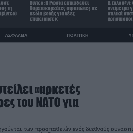
ευσε
Βίντεο: Η Ρωσία εκπαιδεύει
Β.Ζαλούζνι:
ρος τη
Βορειοκορεάτες στρατιώτες σε
αντίμετρα γ
(βίντεο)
πεδία βολής για νέες
οπλικά συσ
επιχειρήσεις
χρησιμοποι
ΑΣΦΑΛΕΙΑ
ΠΟΛΙΤΙΚΗ
Υ
στείλει «αρκετές
ες του ΝΑΤΟ για
 ηγούνται των προσπαθειών ενός διεθνούς συνασπ