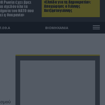
«Ελπίδα για τη Δημοκρατία»:
 «Η Ρωσία έχει βρει
Αποχώρησε ο Γιάννης
ια σχεδόν όλα τα
Χατζηστογιάννης
τήματα του ΝΑΤΟ που
εί η Ουκρανία»
Π.ΕΘ.Α
ΒΙΟΜΗΧΑΝΙΑ
ισμού