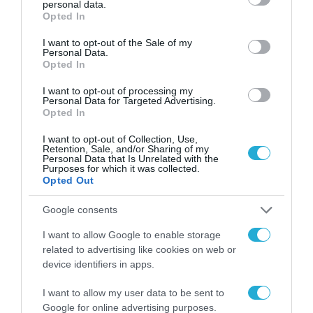
personal data.
grant or deny consent to Google and its third-party tags to
Albatros στο Ζίτομιρ!
Opted In
use your data for below specified purposes in below Google
consent section.
I want to opt-out of the Sale of my
Personal Data.
Opted In
I want to opt-out of processing my
Personal Data for Targeted Advertising.
Opted In
I want to opt-out of Collection, Use,
Retention, Sale, and/or Sharing of my
Personal Data that Is Unrelated with the
Purposes for which it was collected.
Opted Out
Google consents
I want to allow Google to enable storage
related to advertising like cookies on web or
27.07.2023 | 09:48
device identifiers in apps.
«Ράγισαν» καρδιές στο ΥΠΕΘΑ στην τελετή
για τους δύο πιλότους – Το στρατιωτικό
I want to allow my user data to be sent to
προσωπικό στάθηκε ακίνητο στα μπαλκόνια
Google for online advertising purposes.