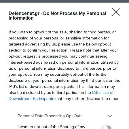
Defencenet.gr -
Do Not Process My Personal
Information
If you wish to opt-out of the sale, sharing to third parties, or
processing of your personal or sensitive information for
targeted advertising by us, please use the below opt-out
section to confirm your selection. Please note that after your
opt-out request is processed you may continue seeing
interest-based ads based on personal information utilized by
us or personal information disclosed to third parties prior to
your opt-out. You may separately opt-out of the further
disclosure of your personal information by third parties on the
IAB’s list of downstream participants. This information may
31.08.2023 | 09:38
also be disclosed by us to third parties on the
IAB’s List of
Εννέα Ουκρανοί πιλότοι που εκπαιδεύονταν
Downstream Participants
that may further disclose it to other
στα F-16 σκοτώθηκαν μέσα σε λίγες ημέρες
third parties.
σε αεροπορικά «δυστυχήματα»!
Please note that this website/app uses one or more Google
Personal Data Processing Opt Outs
services and may gather and store information including but
Δύο ελικόπτερα Mil Mi-8 συνετρίβησαν κοντά στο
not limited to your visit or usage behaviour. You may click to
I want to opt-out of the Sharing of my
Μπάκχμουτ και 2 εκπαιδευτικά αεροσκάφη L-39