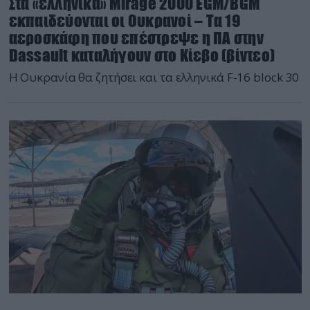
Στα «ελληνικά» Mirage 2000 EGM/BGM
εκπαιδεύονται οι Ουκρανοί – Τα 19
αεροσκάφη που επέστρεψε η ΠΑ στην
Dassault καταλήγουν στο Κίεβο (βίντεο)
Η Ουκρανία θα ζητήσει και τα ελληνικά F-16 block 30