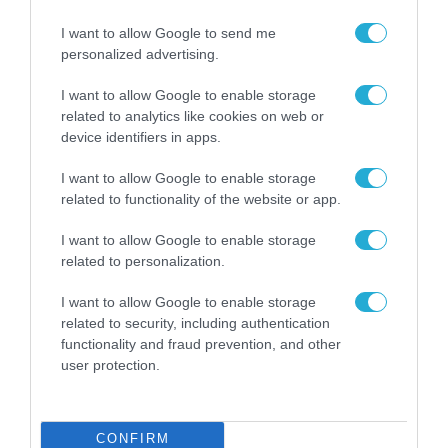
Τους απονέμεται ο βαθμός αντιπτεράρχου
I want to allow Google to send me
personalized advertising.
I want to allow Google to enable storage
related to analytics like cookies on web or
device identifiers in apps.
I want to allow Google to enable storage
related to functionality of the website or app.
I want to allow Google to enable storage
related to personalization.
I want to allow Google to enable storage
related to security, including authentication
functionality and fraud prevention, and other
user protection.
16.06.2023 | 10:52
Η Ουκρανία σχεδιάζει να στείλει «αρκετές
δεκάδες» πιλότους σε χώρες του ΝΑΤΟ για
CONFIRM