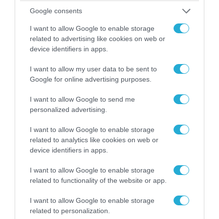
Google consents
06.08.2026 | 14:02
I want to allow Google to enable storage
«Επιχείρηση ελεύθερα πεζοδρόμια» στην
related to advertising like cookies on web or
Αθήνα: Απομακρύνθηκαν παράνομα
device identifiers in apps.
αντικείμενα από κοινόχρηστους χώρους
I want to allow my user data to be sent to
Google for online advertising purposes.
I want to allow Google to send me
personalized advertising.
I want to allow Google to enable storage
related to analytics like cookies on web or
device identifiers in apps.
I want to allow Google to enable storage
related to functionality of the website or app.
06.08.2026 | 09:03
I want to allow Google to enable storage
related to personalization.
«Οι εντελώς αθώοι»: Η ανάρτηση του Αρκά για