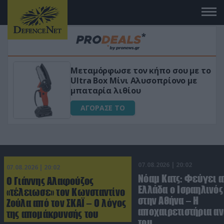
Μεταμόρφωσε τον κήπο σου με το
ικό
Ultra Box Μίνι Αλυσοπρίονο με
μπαταρία λιθίου
ΑΓΟΡΑΣΕ ΤΟ
07.08.2026 | 20:02
07.08.2026 | 20:02
Νόαμ Κατς: Φεύγει α
Ο Γιάννης Αλαφούζος
Ελλάδα ο Ισραηλινό
«τέλειωσε» τον Κωνσταντίνο
στην Αθήνα – Η
Ζούλα από τον ΣΚΑΪ – Ο λόγος
αποχαιρετιστήρια α
της απομάκρυνσής του
του