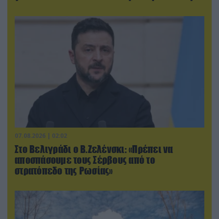
07.08.2026 | 02:02
Στο Βελιγράδι ο Β.Ζελένσκι: «Πρέπει να
αποσπάσουμε τους Σέρβους από το
στρατόπεδο της Ρωσίας»