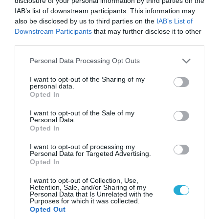
disclosure of your personal information by third parties on the
IAB’s list of downstream participants. This information may
also be disclosed by us to third parties on the
IAB’s List of
Downstream Participants
that may further disclose it to other
third parties.
Please note that this website/app uses one or more Google
Personal Data Processing Opt Outs
07.08.2026 | 20:02
services and may gather and store information including but
not limited to your visit or usage behaviour. You may click to
I want to opt-out of the Sharing of my
Ο Γιάννης Αλαφούζος «τέλειωσε» τον
personal data.
grant or deny consent to Google and its third-party tags to
Κωνσταντίνο Ζούλα από τον ΣΚΑΪ – Ο λόγος της
Opted In
use your data for below specified purposes in below Google
απομάκρυνσής του
consent section.
I want to opt-out of the Sale of my
Personal Data.
Opted In
I want to opt-out of processing my
Personal Data for Targeted Advertising.
Opted In
I want to opt-out of Collection, Use,
Retention, Sale, and/or Sharing of my
Personal Data that Is Unrelated with the
Purposes for which it was collected.
Opted Out