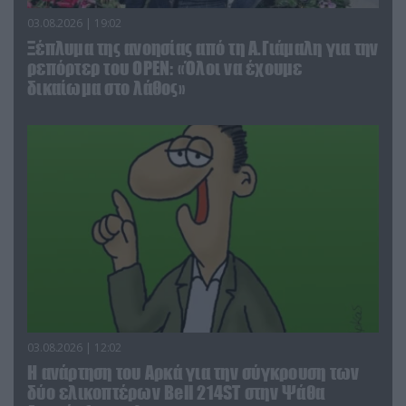
03.08.2026 | 19:02
Ξέπλυμα της ανοησίας από τη Α.Γιάμαλη για την
ρεπόρτερ του ΟΡΕΝ: «Όλοι να έχουμε
δικαίωμα στο λάθος»
03.08.2026 | 12:02
Η ανάρτηση του Αρκά για την σύγκρουση των
δύο ελικοπτέρων Bell 214ST στην Ψάθα