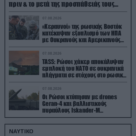
πριν & το μετά της προσπάθειάς τους
(βίντεο)
07.08.2026
«Κεραυνοί» της ρωσικής Βοστόκ
κατέκαψαν εξοπλισμό των ΗΠΑ
με Ουκρανούς και Αμερικανούς
μισθοφόρους – Δείτε βίντεο
07.08.2026
TASS: Ρώσοι χάκερ αποκάλυψαν
εμπλοκή του ΝΑΤΟ σε ουκρανικά
πλήγματα σε στόχους στο ρωσικό
έδαφος!
07.08.2026
Οι Ρώσοι κτύπησαν με drones
Geran-4 και βαλλιστικούς
πυραύλους Iskander-M
ουκρανικό τρένο με στρατιωτικό
εξοπλισμό
ΝΑΥΤΙΚΟ