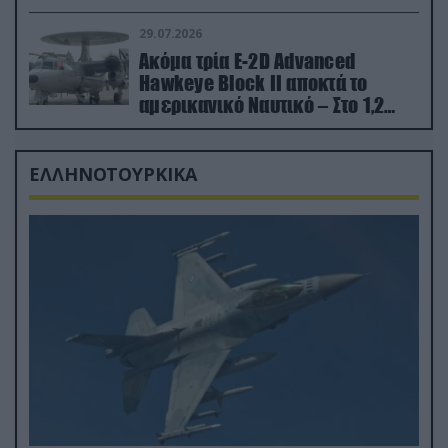
29.07.2026
Ακόμα τρία E-2D Advanced
Hawkeye Block II αποκτά το
αμερικανικό Ναυτικό – Στο 1,2
δισ.δολάρια το κόστος
ΕΛΛΗΝΟΤΟΥΡΚΙΚΑ