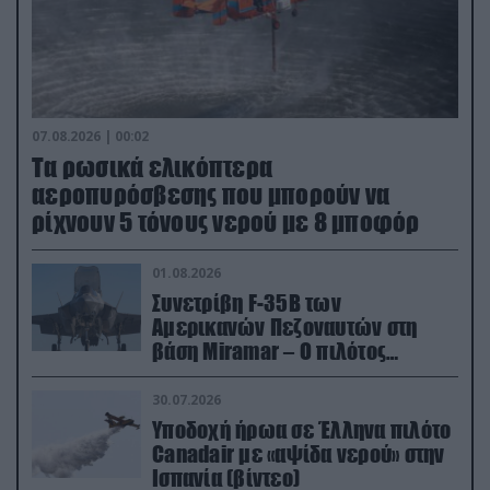
07.08.2026 | 00:02
Τα ρωσικά ελικόπτερα
αεροπυρόσβεσης που μπορούν να
ρίχνουν 5 τόνους νερού με 8 μποφόρ
01.08.2026
Συνετρίβη F-35B των
Αμερικανών Πεζοναυτών στη
βάση Miramar – Ο πιλότος
εκτινάχθηκε εγκαίρως
30.07.2026
Υποδοχή ήρωα σε Έλληνα πιλότο
Canadair με «αψίδα νερού» στην
Ισπανία (βίντεο)