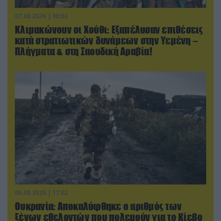
07.08.2026 | 08:02
Κλιμακώνουν οι Χούθι: Eξαπέλυσαν επιθέσεις
κατά στρατιωτικών δυνάμεων στην Υεμένη –
Πλήγματα & στη Σαουδική Αραβία!
06.08.2026 | 17:02
Ουκρανία: Αποκαλύφθηκε ο αριθμός των
ξένων εθελοντών που πολεμούν για το Κίεβο