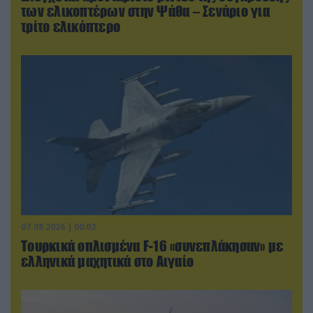
των ελικοπτέρων στην Ψάθα – Σενάριο για
τρίτο ελικόπτερο
07.08.2026 | 00:02
Τουρκικά οπλισμένα F-16 «συνεπλάκησαν» με
ελληνικά μαχητικά στο Αιγαίο