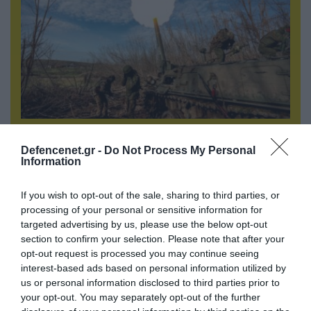
07.08.2026 | 08:02
Οι ρωσικές δυνάμεις απέχουν μόλις 5 χλμ.
Defencenet.gr -
Do Not Process My Personal
Information
από Σλαβιάνσκ και Κραματόρσκ στο Ντονέτσκ
If you wish to opt-out of the sale, sharing to third parties, or
processing of your personal or sensitive information for
ΠΟΛΙΤΙΚΗ
targeted advertising by us, please use the below opt-out
section to confirm your selection. Please note that after your
opt-out request is processed you may continue seeing
interest-based ads based on personal information utilized by
us or personal information disclosed to third parties prior to
your opt-out. You may separately opt-out of the further