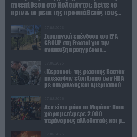
αντεπίθεση στο Κολομίγτσι: Δείτε το
πριν & το μετά της προσπάθειάς τους
(βίντεο)
07.08.2026
Στρατηγική επένδυση του EFA
GROUP στη Fractal για την
ανάπτυξη προηγμένων
αμυντικών τεχνολογιών σε
Ελλάδα και Κύπρο
07.08.2026
«Κεραυνοί» της ρωσικής Βοστόκ
κατέκαψαν εξοπλισμό των ΗΠΑ
με Ουκρανούς και Αμερικανούς
μισθοφόρους – Δείτε βίντεο
07.08.2026
Δεν είναι μόνο το Μαρόκο: Ποια
χώρα μετέφερε 2.000
παράνομους αλλοδαπούς και με
ναρκωτικά στην Ισπανία
(βίντεο)
07.08.2026