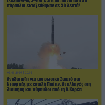
Iskander-Μ, S-400 & Zircon: Πάνω από 30
πύραυλοι εκτοξεύθηκαν σε 30 λεπτά!
05.08.2026 | 20:02
Αναδιάταξη για τον ρωσικό Στρατό στο
Ντονμπάς με εντολή Πούτιν: Οι αλλαγές στη
διοίκηση και πύραυλοι από τη Β.Κορέα