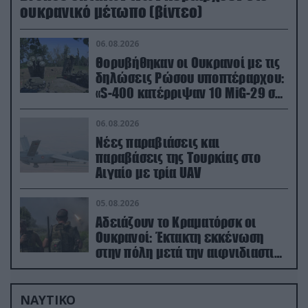
ουκρανικό μέτωπο (βίντεο)
06.08.2026
Θορυβήθηκαν οι Ουκρανοί με τις
δηλώσεις Ρώσου υποπτέραρχου:
«S-400 κατέρριψαν 10 MiG-29 σε
μόλις μια μέρα!»
06.08.2026
Νέες παραβιάσεις και
παραβάσεις της Τουρκίας στο
Αιγαίο με τρία UAV
05.08.2026
Αδειάζουν το Κραματόρσκ οι
Ουκρανοί: Έκτακτη εκκένωση
στην πόλη μετά την αιφνιδιαστική
προώθηση των Ρώσων (βίντεο)
ΝΑΥΤΙΚΟ