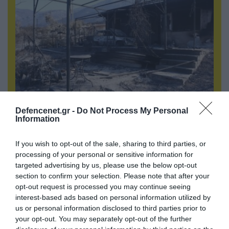
Defencenet.gr -
Do Not Process My Personal
05.08.2026 | 02:02
Information
Βίντεο-σοκ: Στης Αττικής την ολόμαυρη ράχη! –
Πώς φτάσαμε στην καταστροφή
If you wish to opt-out of the sale, sharing to third parties, or
processing of your personal or sensitive information for
targeted advertising by us, please use the below opt-out
section to confirm your selection. Please note that after your
opt-out request is processed you may continue seeing
interest-based ads based on personal information utilized by
us or personal information disclosed to third parties prior to
your opt-out. You may separately opt-out of the further