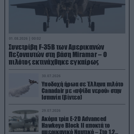
01.08.2026 | 00:02
Συνετρίβη F-35B των Αμερικανών
Πεζοναυτών στη βάση Miramar – Ο
πιλότος εκτινάχθηκε εγκαίρως
30.07.2026
Υποδοχή ήρωα σε Έλληνα πιλότο
Canadair με «αψίδα νερού» στην
Ισπανία (βίντεο)
29.07.2026
Ακόμα τρία E-2D Advanced
Hawkeye Block II αποκτά το
αμερικανικό Ναυτικό – Στο 1,2