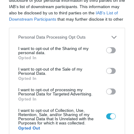
disclosure of your personal information by third parties on the
IAB’s list of downstream participants. This information may
also be disclosed by us to third parties on the
IAB’s List of
Downstream Participants
that may further disclose it to other
third parties.
06.08.2026 | 00:02
Please note that this website/app uses one or more Google
Personal Data Processing Opt Outs
Θορυβήθηκαν οι Ουκρανοί με τις δηλώσεις
services and may gather and store information including but
Ρώσου υποπτέραρχου: «S-400 κατέρριψαν 10
not limited to your visit or usage behaviour. You may click to
I want to opt-out of the Sharing of my
MiG-29 σε μόλις μια μέρα!»
personal data.
grant or deny consent to Google and its third-party tags to
Opted In
use your data for below specified purposes in below Google
consent section.
I want to opt-out of the Sale of my
Personal Data.
Opted In
I want to opt-out of processing my
Personal Data for Targeted Advertising.
Opted In
I want to opt-out of Collection, Use,
Retention, Sale, and/or Sharing of my
Personal Data that Is Unrelated with the
Purposes for which it was collected.
Opted Out