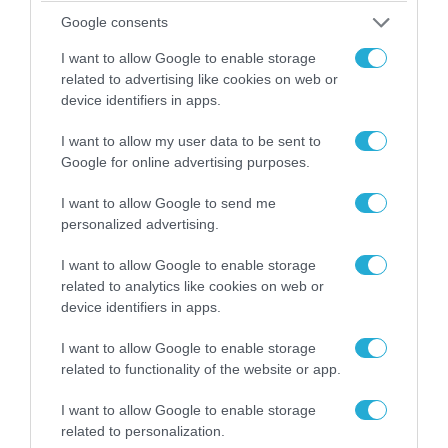
05.08.2026 | 22:02
Google consents
Το Ομάν συμφώνησε ότι τα Στενά του Ορμούζ
I want to allow Google to enable storage
είναι υπό ιρανική κυριαρχία και επιτεύχθηκε
related to advertising like cookies on web or
συμφωνία
device identifiers in apps.
I want to allow my user data to be sent to
Google for online advertising purposes.
I want to allow Google to send me
personalized advertising.
I want to allow Google to enable storage
related to analytics like cookies on web or
device identifiers in apps.
I want to allow Google to enable storage
related to functionality of the website or app.
05.08.2026 | 15:02
Ρωσικός πύραυλος με κεφαλή διασποράς
I want to allow Google to enable storage
κατέστρεψε ολοσχερώς ένα από τα
related to personalization.
μεγαλύτερα κέντρα διανομής στο Κίεβο