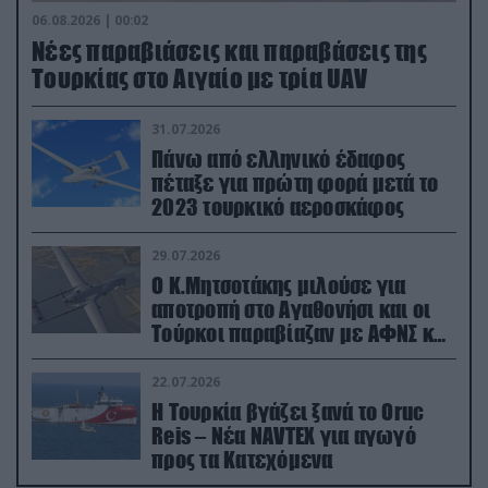
06.08.2026 | 00:02
Νέες παραβιάσεις και παραβάσεις της
Τουρκίας στο Αιγαίο με τρία UAV
31.07.2026
Πάνω από ελληνικό έδαφος
πέταξε για πρώτη φορά μετά το
2023 τουρκικό αεροσκάφος
29.07.2026
Ο Κ.Μητσοτάκης μιλούσε για
αποτροπή στο Αγαθονήσι και οι
Τούρκοι παραβίαζαν με ΑΦΝΣ και
drone
22.07.2026
Η Τουρκία βγάζει ξανά το Oruc
Reis – Νέα NAVTEX για αγωγό
προς τα Κατεχόμενα