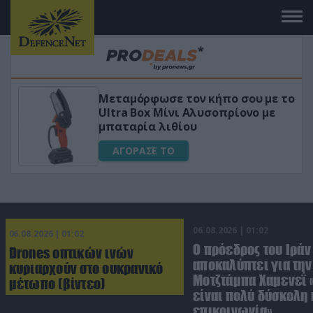
 το
«Μαγική» φόρμουλα τριβόλι + VIP
για αύξηση της λίμπιντο
ΑΓΟΡΑΣΕ ΤΟ
06.08.2026 | 01:02
06.08.2026 | 01:02
Ο πρόεδρος του Ιράν
Drones οπτικών ινών
αποκαλύπτει για την
κυριαρχούν στο ουκρανικό
Μοτζτάμπα Χαμενεΐ 
μέτωπο (βίντεο)
είναι πολύ δύσκολη 
επικοινωνία»