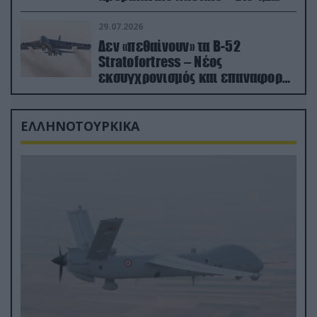
δισ.δολάρια το κόστος
29.07.2026
Δεν «πεθαίνουν» τα Β-52
Stratofortress – Νέος
εκσυγχρονισμός και επαναφορά
από τα «νεκροταφεία»
ΕΛΛΗΝΟΤΟΥΡΚΙΚΑ