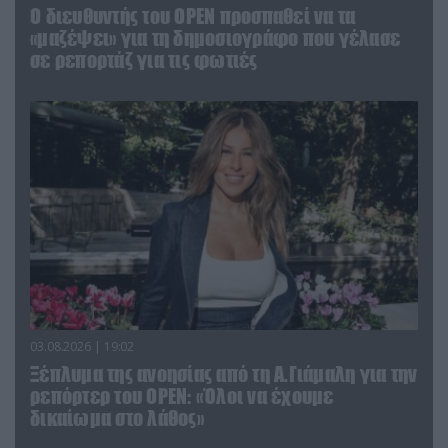
O διευθυντής του OPEN προσπαθεί να τα
«μαζέψει» για τη δημοσιογράφο που γέλασε
σε ρεπορτάζ για τις φωτιές
03.08.2026 | 19:02
Ξέπλυμα της ανοησίας από τη Α.Γιάμαλη για την
ρεπόρτερ του ΟΡΕΝ: «Όλοι να έχουμε
δικαίωμα στο λάθος»