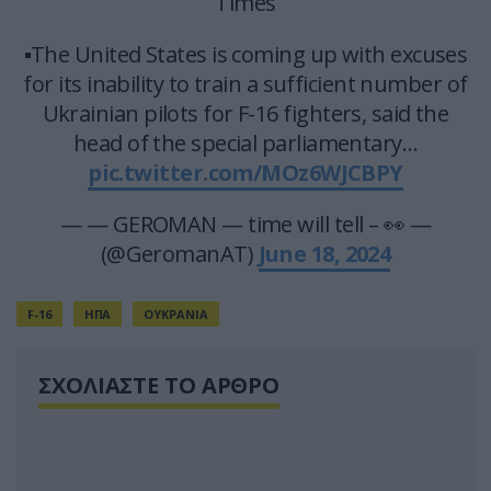
Times
▪️The United States is coming up with excuses
for its inability to train a sufficient number of
Ukrainian pilots for F-16 fighters, said the
head of the special parliamentary…
pic.twitter.com/MOz6WJCBPY
— — GEROMAN — time will tell – 👀 —
(@GeromanAT)
June 18, 2024
F-16
ΗΠΑ
ΟΥΚΡΑΝΙΑ
ΣΧΟΛΙΑΣΤΕ ΤΟ ΑΡΘΡΟ