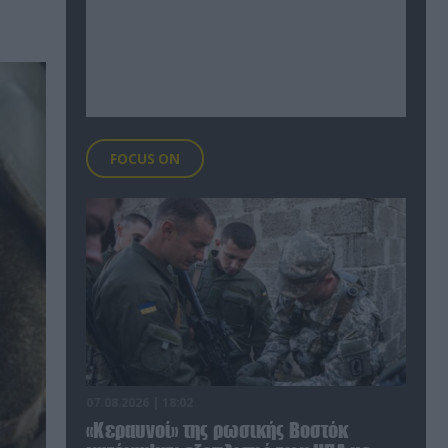
ς
FOCUS ON
07.08.2026 | 18:02
«Κεραυνοί» της ρωσικής Βοστόκ