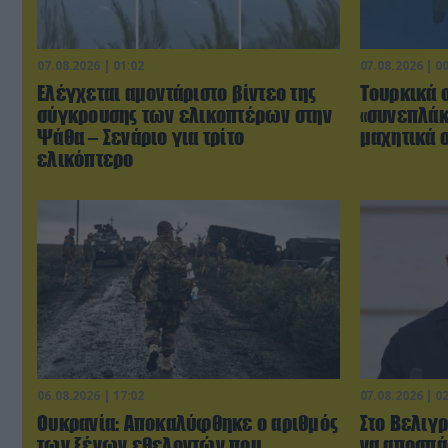
07.08.2026 | 01:02
07.08.2026 | 0
Ελέγχεται αμοντάριστο βίντεο της
Τουρκικά 
σύγκρουσης των ελικοπτέρων στην
«συνεπλάκ
Ψάθα – Σενάριο για τρίτο
μαχητικά σ
ελικόπτερο
06.08.2026 | 17:02
07.08.2026 | 0
Ουκρανία: Αποκαλύφθηκε ο αριθμός
Στο Βελιγρ
των ξένων εθελοντών που
να αποσπά