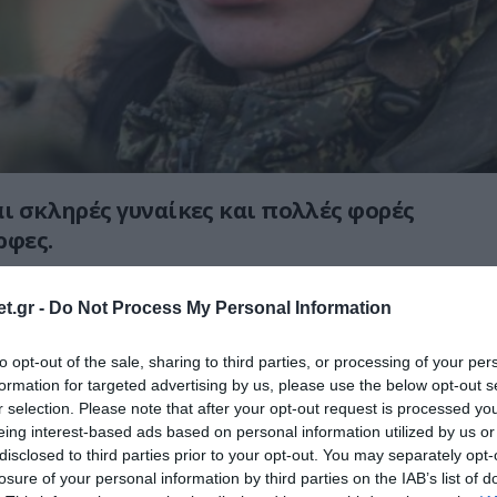
αι σκληρές γυναίκες και πολλές φορές
ρφες.
αι δεν δίστασαν ποτέ να συμμετέχουν ενεργά
t.gr -
Do Not Process My Personal Information
του εδάφους της πατρίδας τους.
to opt-out of the sale, sharing to third parties, or processing of your per
φωτογραφία Ρωσίδα μέλος της Εθνοφρουράς
formation for targeted advertising by us, please use the below opt-out s
 μεθοριακή πόλη Μπρίανσκ αναζητώντας
r selection. Please note that after your opt-out request is processed y
οτέρ.
eing interest-based ads based on personal information utilized by us or
disclosed to third parties prior to your opt-out. You may separately opt-
losure of your personal information by third parties on the IAB’s list of