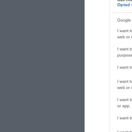
Opted 
ΣΧΟΛΙΑΣΤΕ Τ
Google 
I want t
web or d
I want t
purpose
I want 
I want t
web or d
I want t
or app.
I want t
I want t