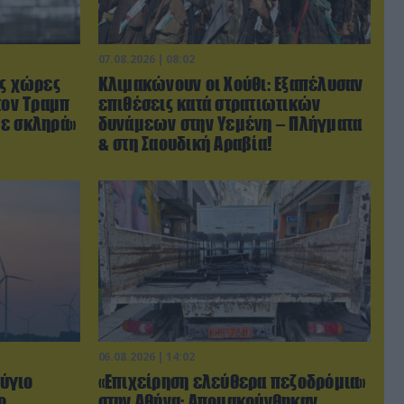
07.08.2026 | 08:02
ις χώρες
Κλιμακώνουν οι Χούθι: Eξαπέλυσαν
τον Τραμπ
επιθέσεις κατά στρατιωτικών
με σκληρά»
δυνάμεων στην Υεμένη – Πλήγματα
& στη Σαουδική Αραβία!
06.08.2026 | 14:02
ύγιο
«Επιχείρηση ελεύθερα πεζοδρόμια»
ο
στην Αθήνα: Απομακρύνθηκαν