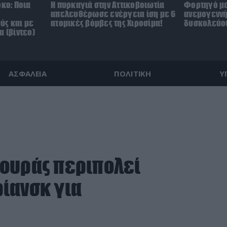
όκο: Ποια
Η πυρκαγιά στην Αττικοβοιωτία
Φορτηγό με
απελευθέρωσε ενέργεια ίση με 6
ανεμογεννή
ύς και με
ατομικές βόμβες της Χιροσίμα!
δυσκολεύου
α (βίντεο)
ΑΣΦΑΛΕΙΑ
ΠΟΛΙΤΙΚΗ
Υ
ουράς περιπολεί
ίανσκ για