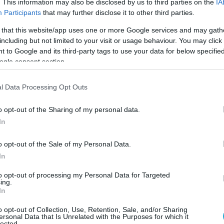
. This information may also be disclosed by us to third parties on the
IA
Participants
that may further disclose it to other third parties.
 that this website/app uses one or more Google services and may gath
including but not limited to your visit or usage behaviour. You may click 
 to Google and its third-party tags to use your data for below specifi
ogle consent section.
l Data Processing Opt Outs
o opt-out of the Sharing of my personal data.
In
o opt-out of the Sale of my Personal Data.
κες που αντέχουν προκύπτουν από κοινωνίες
In
to opt-out of processing my Personal Data for Targeted
ing.
In
νει από παρθενογένεση.
o opt-out of Collection, Use, Retention, Sale, and/or Sharing
ersonal Data that Is Unrelated with the Purposes for which it
ΠΡΙΑΝΣΚ
ΡΩΣΙΔΑ
lected.