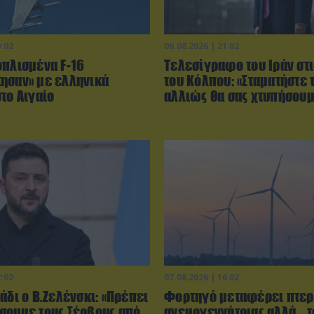
0:02
06.08.2026 | 21:02
οπλισμένα F-16
Τελεσίγραφο του Ιράν στ
ησαν» με ελληνικά
του Κόλπου: «Σταματήστε 
το Αιγαίο
αλλιώς θα σας χτυπήσου
2:02
07.08.2026 | 16:02
άδι ο Β.Ζελένσκι: «Πρέπει
Φορτηγό μεταφέρει πτερ
σουμε τους Σέρβους από
ανεμογεννήτριας αλλά… τ