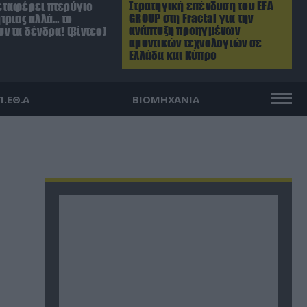
Στρατηγική επένδυση του EFA
ταφέρει πτερύγιο
GROUP στη Fractal για την
τριας αλλά… το
ανάπτυξη προηγμένων
ν τα δένδρα! (βίντεο)
αμυντικών τεχνολογιών σε
Ελλάδα και Κύπρο
Π.ΕΘ.Α
ΒΙΟΜΗΧΑΝΙΑ