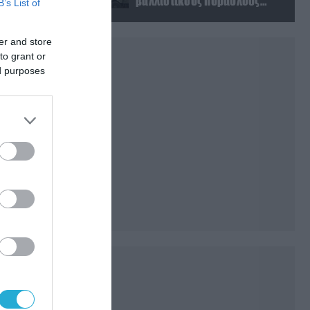
βαλλιστικούς πυραύλους
B’s List of
Iskander-M ουκρανικό τρένο
με στρατιωτικό εξοπλισμό
er and store
to grant or
ed purposes