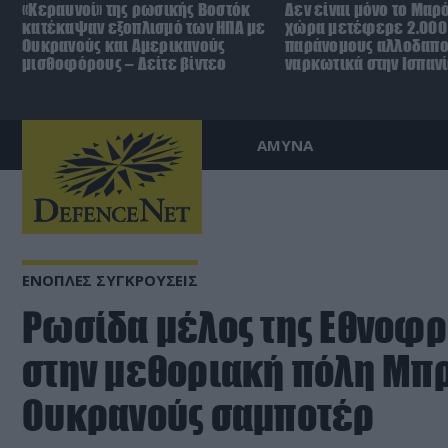
«Κεραυνοί» της ρωσικής Βοστόκ
Δεν είναι μόνο το Μαρ
κατέκαψαν εξοπλισμό των ΗΠΑ με
χώρα μετέφερε 2.000
Ουκρανούς και Αμερικανούς
παράνομους αλλοδαπο
μισθοφόρους – Δείτε βίντεο
ναρκωτικά στην Ισπανί
ΑΜΥΝΑ
ΕΝΟΠΛΕΣ ΣΥΓΚΡΟΥΣΕΙΣ
Ρωσίδα μέλος της Εθνοφρ
στην μεθοριακή πόλη Μπρ
Ουκρανούς σαμποτέρ