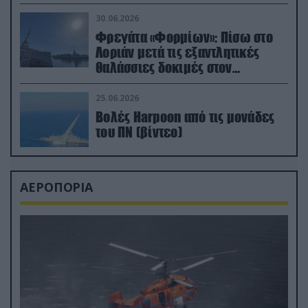
μεταναστών
30.06.2026
Φρεγάτα «Φορμίων»: Πίσω στο
Λοριάν μετά τις εξαντλητικές
θαλάσσιες δοκιμές στον
απαιτητικό Βισκαϊκό
25.06.2026
Βολές Harpoon από τις μονάδες
του ΠΝ (βίντεο)
ΑΕΡΟΠΟΡΙΑ