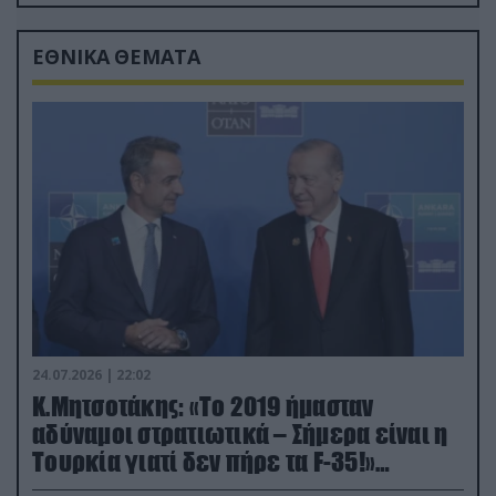
drone
ΕΘΝΙΚΑ ΘΕΜΑΤΑ
24.07.2026 | 22:02
Κ.Μητσοτάκης: «Το 2019 ήμασταν
αδύναμοι στρατιωτικά – Σήμερα είναι η
Τουρκία γιατί δεν πήρε τα F-35!»
(βίντεο)