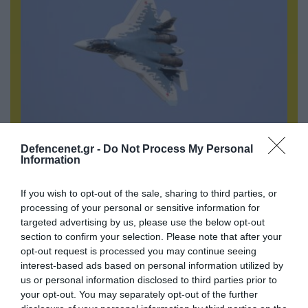
06.08.2026 | 10:02
Defencenet.gr -
Do Not Process My Personal
Ανησυχία στην Δύση: H Ρωσία εξοπλίζει τα Su-
Information
57 με νέους πυραύλους που «κυνηγούν» τον
στόχο μέσα από παρεμβολές!
If you wish to opt-out of the sale, sharing to third parties, or
processing of your personal or sensitive information for
targeted advertising by us, please use the below opt-out
section to confirm your selection. Please note that after your
ΠΟΛΙΤΙΚΗ
opt-out request is processed you may continue seeing
interest-based ads based on personal information utilized by
us or personal information disclosed to third parties prior to
your opt-out. You may separately opt-out of the further