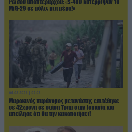
Ρώσου υποπτέραρχου: «S-400 κατέρριψαν 10
MiG-29 σε μόλις μια μέρα!»
06.08.2026 | 09:03
Μαροκινός παράνομος μετανάστης επιτέθηκε
σε 42χρονη σε στάση Τραμ στην Ισπανία και
απείλησε ότι θα την κακοποιήσει!