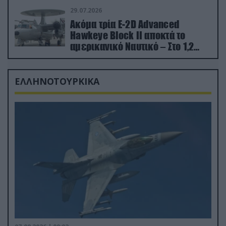
29.07.2026
Ακόμα τρία E-2D Advanced
Hawkeye Block II αποκτά το
αμερικανικό Ναυτικό – Στο 1,2
δισ.δολάρια το κόστος
ΕΛΛΗΝΟΤΟΥΡΚΙΚΑ