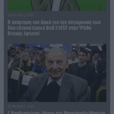
03.08.2026 | 12:02
Η ανάρτηση του Αρκά για την σύγκρουση των
δύο ελικοπτέρων Bell 214ST στην Ψάθα
Αττικής (φωτο)
03.08.2026 | 12:02
Γ.Βαρβιτσιώτης: Aύριο στη Μητρόπολη Αθηνών