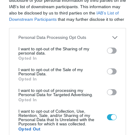
disclosure of your personal information by third parties on the
IAB’s list of downstream participants. This information may
also be disclosed by us to third parties on the
IAB’s List of
Downstream Participants
that may further disclose it to other
third parties.
Please note that this website/app uses one or more Google
Personal Data Processing Opt Outs
services and may gather and store information including but
not limited to your visit or usage behaviour. You may click to
I want to opt-out of the Sharing of my
06.08.2026 | 14:02
personal data.
grant or deny consent to Google and its third-party tags to
Opted In
«Επιχείρηση ελεύθερα πεζοδρόμια» στην
use your data for below specified purposes in below Google
Αθήνα: Απομακρύνθηκαν παράνομα
consent section.
I want to opt-out of the Sale of my
αντικείμενα από κοινόχρηστους χώρους
Personal Data.
Opted In
I want to opt-out of processing my
Personal Data for Targeted Advertising.
Opted In
I want to opt-out of Collection, Use,
Retention, Sale, and/or Sharing of my
Personal Data that Is Unrelated with the
Purposes for which it was collected.
Opted Out