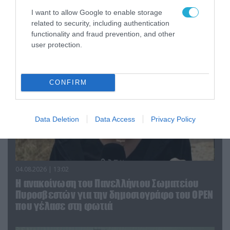
Αυτή την ώρα το τελευταίο «αντίο» στον πρώην
I want to allow Google to enable storage
υπουργό Ι.Βαρβιτσιώτη (φωτο)
related to security, including authentication
functionality and fraud prevention, and other
user protection.
CONFIRM
Data Deletion
Data Access
Privacy Policy
04.08.2026 | 13:02
Η ανακοίνωση του Πανελλήνιου Σωματείου
Πυροσβεστών για την δημοσιογράφο του OPEN
που γέλασε στη φωτιά