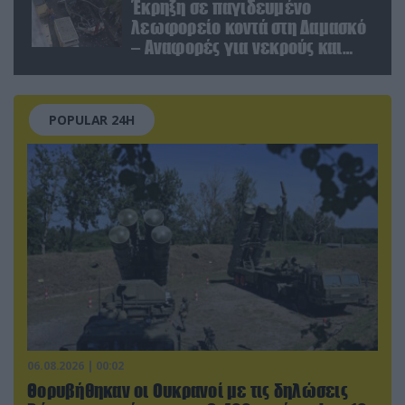
Έκρηξη σε παγιδευμένο
λεωφορείο κοντά στη Δαμασκό
– Αναφορές για νεκρούς και
τραυματίες (βίντεο)
POPULAR 24H
06.08.2026 | 00:02
Θορυβήθηκαν οι Ουκρανοί με τις δηλώσεις