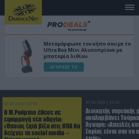
ου με το
«Μαγική» φόρμουλα τριβόλι + 
νο με
για αύξηση της λίμπιντο
ΑΓΟΡΑΣΕ ΤΟ
07.08.2026 | 02:02
07.08.2026 | 02:02
Διοικητής συριακής 
Ο Μ.Ρούμπιο έθεσε σε
αναλαμβάνει Τούρκο
εφαρμογή νέα οδηγία:
Άγκυρα: «Απειλές κα
«Όποιος ζητά βίζα στις ΗΠΑ θα
Συρίας είναι σαν να 
δείχνει τα social media –
εμάς»