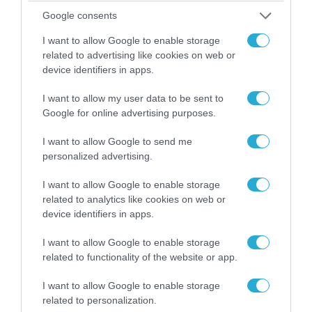
Google consents
I want to allow Google to enable storage
related to advertising like cookies on web or
06.08.2026 | 09:03
device identifiers in apps.
«Οι εντελώς αθώοι»: Η ανάρτηση του Αρκά για
τα ζώα που χάθηκαν στις πυρκαγιές της
I want to allow my user data to be sent to
Αττικής (φωτο)
Google for online advertising purposes.
I want to allow Google to send me
personalized advertising.
I want to allow Google to enable storage
related to analytics like cookies on web or
device identifiers in apps.
I want to allow Google to enable storage
related to functionality of the website or app.
I want to allow Google to enable storage
related to personalization.
04.08.2026 | 15:02