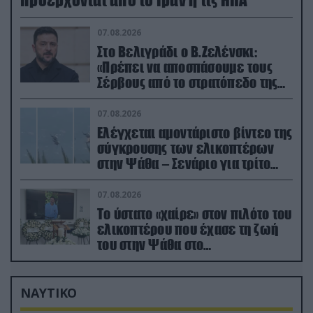
προέρχονται από το Ιράν ή τις ΗΠΑ
07.08.2026
Στο Βελιγράδι ο Β.Ζελένσκι:
«Πρέπει να αποσπάσουμε τους
Σέρβους από το στρατόπεδο της
Ρωσίας»
07.08.2026
Ελέγχεται αμοντάριστο βίντεο της
σύγκρουσης των ελικοπτέρων
στην Ψάθα – Σενάριο για τρίτο
ελικόπτερο
07.08.2026
Το ύστατο «χαίρε» στον πιλότο του
ελικοπτέρου που έχασε τη ζωή
του στην Ψάθα στο
αποτεφρωτήριο Ριτσώνας
ΝΑΥΤΙΚΟ