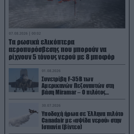
07.08.2026 | 00:02
Τα ρωσικά ελικόπτερα
αεροπυρόσβεσης που μπορούν να
ρίχνουν 5 τόνους νερού με 8 μποφόρ
01.08.2026
Συνετρίβη F-35B των
Αμερικανών Πεζοναυτών στη
βάση Miramar – Ο πιλότος
εκτινάχθηκε εγκαίρως
30.07.2026
Υποδοχή ήρωα σε Έλληνα πιλότο
Canadair με «αψίδα νερού» στην
Ισπανία (βίντεο)