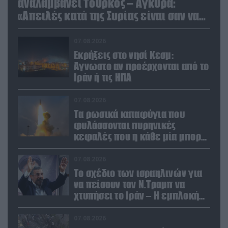
αναλαμβάνει Τούρκος – Άγκυρα:
«Απειλές κατά της Συρίας είναι σαν να
απειλούν εμάς»
07.08.2026
Εκρήξεις στο νησί Κεσμ:
Άγνωστο αν προέρχονται από το
Ιράν ή τις ΗΠΑ
07.08.2026
Τα ρωσικά καταφύγια που
φυλάσσονται πυρηνικές
κεφαλές που η κάθε μία μπορεί
να καταστρέψει «μία
Θεσσαλονίκη»
07.08.2026
Το σχέδιο των ισραηλινών για
να πείσουν τον Ν.Τραμπ να
χτυπήσει το Ιράν – Η εμπλοκή
του Μ.Αχμαντινετζάντ
07.08.2026