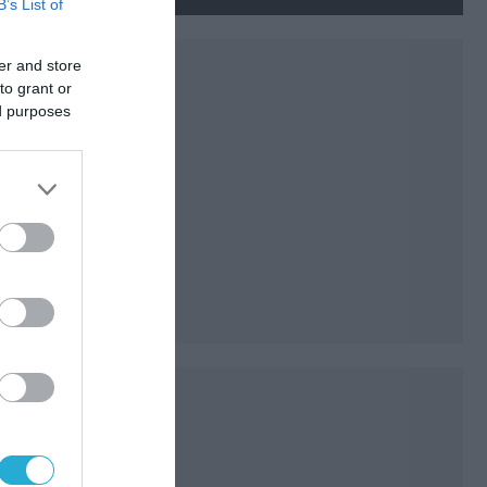
νεκρούς και τραυματίες
B’s List of
(βίντεο)
er and store
to grant or
ed purposes