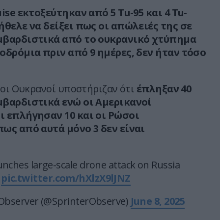
ise εκτοξεύτηκαν από 5 Τu-95 και 4 Tu-
ήθελε να δείξει πως οι απώλειές της σε
μβαρδιστικά από το ουκρανικό χτύπημα
οδρόμια πριν από 9 ημέρες, δεν ήταν τόσο
 οι Ουκρανοί υποστήριζαν ότι
έπληξαν 40
βαρδιστικά ενώ οι Αμερικανοί
 επλήγησαν 10 και οι Ρώσοι
ως από αυτά μόνο 3 δεν είναι
unches large-scale drone attack on Russia
pic.twitter.com/hXlzX9lJNZ
 Observer (@SprinterObserve)
June 8, 2025