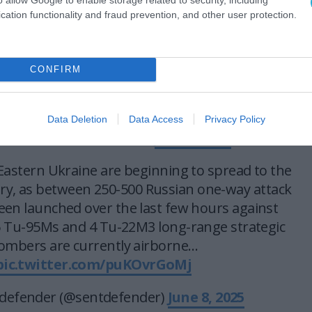
 missiles and drones rush to western Ukraine.
cation functionality and fraud prevention, and other user protection.
VKS aircraft are heading west. They are probably
 for Rivne/Dubno, enemy resources report.
CONFIRM
argest attack (drones) on the Rivne region. Rivne
ubno…
pic.twitter.com/WfICSbcsow
Data Deletion
Data Access
Privacy Policy
𝐢𝐝 𝐙 🇷🇺 🇷🇺 (@SMO_VZ)
June 9, 2025
n Eastern Ukraine are beginning to spread to the
try, as between 250-500 Russian one-way attack
en launched over the last few hours against
5 Tu-95Ms and 4 Tu-22M3 long-range strategic
ombers are currently airborne…
pic.twitter.com/puKOvrGoMj
defender (@sentdefender)
June 8, 2025