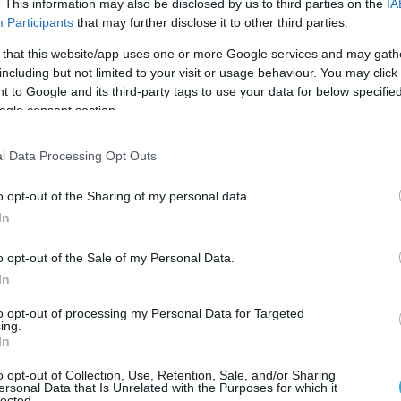
. This information may also be disclosed by us to third parties on the
IA
Participants
that may further disclose it to other third parties.
ρες ανέφεραν ότι η δύναμη των
 that this website/app uses one or more Google services and may gath
αν τόσο ισχυρή που τα παράθυρα στην
including but not limited to your visit or usage behaviour. You may click 
 to Google and its third-party tags to use your data for below specifi
ogle consent section.
 πυραυλικών επιθέσεων πραγματοποιήθηκε σε
τσεφσκ επίσης στην περιοχή της Οδησσού,
l Data Processing Opt Outs
ϊ και στην Αχτίρκα στην περιοχή του
o opt-out of the Sharing of my personal data.
 περιοχή της Πολτάβα.
In
θηκαν ξανά στο Κίεβο, στο Μπίλα Τσέρκβα
o opt-out of the Sale of my Personal Data.
τεύουσας, ενώ χτυπήθηκε και το
In
οδρόμιο Γκοστομέλ.
to opt-out of processing my Personal Data for Targeted
ing.
έρθηκαν επίσης στο Κονότοπ στο
In
 Πετσενέγκι και στο Μπογκοτούκοφ, στην
o opt-out of Collection, Use, Retention, Sale, and/or Sharing
ρκοβο, καθώς και στην περιοχή της
ersonal Data that Is Unrelated with the Purposes for which it
lected.