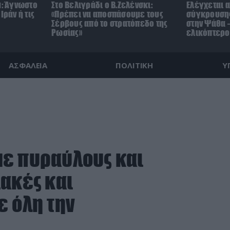
μ: Άγνωστο
Στο Βελιγράδι ο Β.Ζελένσκι:
Ελέγχεται α
Ιράν ή τις
«Πρέπει να αποσπάσουμε τους
σύγκρουσης
Σέρβους από το στρατόπεδο της
στην Ψάθα –
Ρωσίας»
ελικόπτερο
ΑΣΦΑΛΕΙΑ
ΠΟΛΙΤΙΚΗ
Υ
με πυραύλους και
ακές και
ε όλη την