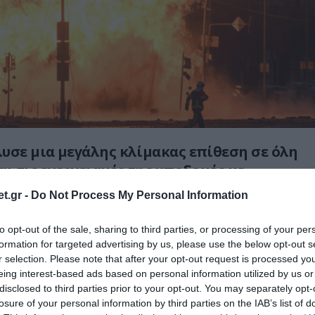
υσε μια μεγάλης κλίμακας επίθεση σε όλη
αι τις ενεργειακές της υποδομές με
e και drones.
t.gr -
Do Not Process My Personal Information
ώθηκαν στο Κίεβο , στο Τσερνίχιβ, στο
to opt-out of the sale, sharing to third parties, or processing of your per
ο Ρίβνε και στην Οδησσό.
formation for targeted advertising by us, please use the below opt-out s
r selection. Please note that after your opt-out request is processed y
έσεις πραγματοποιήθηκαν επίσης σε
eing interest-based ads based on personal information utilized by us or
disclosed to third parties prior to your opt-out. You may separately opt-
τφόρμες παραγωγής φυσικού αερίου στη
losure of your personal information by third parties on the IAB’s list of
στα ανοικτά της Οδησσού.