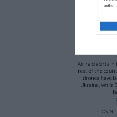
Massive strike:
authenti
▪️Missiles from 
also heading
▪️”Today is the l
and D
— 𝐃𝐚
Air raid alerts i
rest of the coun
drones have be
Ukraine, while 
b
— OSINT