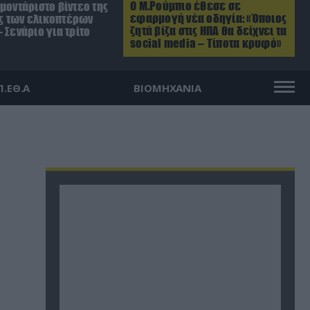
Ο Μ.Ρούμπιο έθεσε σε
μοντάριστο βίντεο της
εφαρμογή νέα οδηγία: «Όποιος
 των ελικοπτέρων
ζητά βίζα στις ΗΠΑ θα δείχνει τα
 Σενάριο για τρίτο
social media – Τίποτα κρυφό»
Π.ΕΘ.Α
ΒΙΟΜΗΧΑΝΙΑ