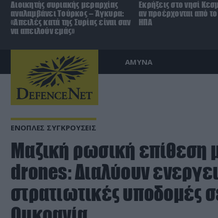
Διοικητής συριακής μεραρχίας
Εκρήξεις στο νησί Κεσ
αναλαμβάνει Τούρκος – Άγκυρα:
αν προέρχονται από το 
«Απειλές κατά της Συρίας είναι σαν
ΗΠΑ
να απειλούν εμάς»
ΑΜΥΝΑ
ΕΝΟΠΛΕΣ ΣΥΓΚΡΟΥΣΕΙΣ
Μαζική ρωσική επίθεση 
drones: Διαλύουν ενεργει
στρατιωτικές υποδομές σ
Ουκρανία