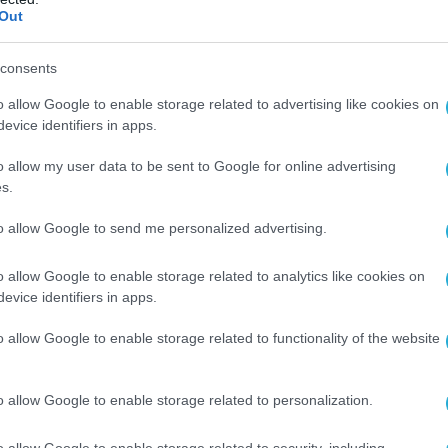
Out
 στιγμή από χθες στις 11:00 το βράδυ ώρα
consents
αι τις πρωινές ώρες έχουν εκτοξευτεί 20
9 drones.
o allow Google to enable storage related to advertising like cookies on
evice identifiers in apps.
ές ότι η επίθεση δεν έχει σταματήσει ακόμα.
o allow my user data to be sent to Google for online advertising
s.
0 missili e un record di 479 droni: è il bilancio
russo della notte scorsa. 460 droni sono stati
to allow Google to send me personalized advertising.
alle difese aeree di Kiev. Intercettati anche 19
o allow Google to enable storage related to analytics like cookies on
 ha reso noto l’aeronautica militare ucraina
evice identifiers in apps.
pic.twitter.com/Dc8y210GOk
o allow Google to enable storage related to functionality of the website
i Radio1 (@Radio1Rai)
June 9, 2025
‼️🇺🇦🏴‍☠
o allow Google to enable storage related to personalization.
o allow Google to enable storage related to security, including