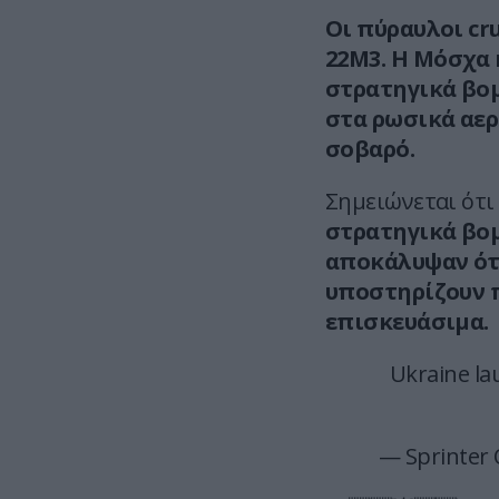
Οι πύραυλοι cru
22M3. Η Μόσχα 
στρατηγικά βο
στα ρωσικά αερ
σοβαρό.
Σημειώνεται ότι
στρατηγικά βομ
αποκάλυψαν ότι
υποστηρίζουν π
επισκευάσιμα.
Ukraine la
— Sprinter