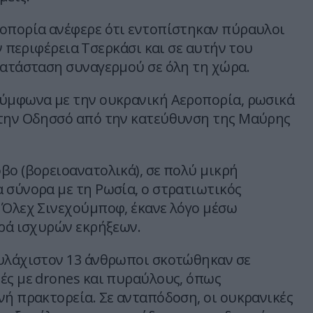
οπορία ανέφερε ότι εντοπίστηκαν πύραυλοι
ην περιφέρεια Τσερκάσι και σε αυτήν του
κατάσταση συναγερμού σε όλη τη χώρα.
ύμφωνα με την ουκρανική Αεροπορία, ρωσικά
την Οδησσό από την κατεύθυνση της Μαύρης
βο (βορειοανατολικά), σε πολύ μικρή
 σύνορα με τη Ρωσία, ο στρατιωτικός
 Όλεχ Σινεχούμποφ, έκανε λόγο μέσω
ιρά ισχυρών εκρήξεων.
υλάχιστον 13 άνθρωποι σκοτώθηκαν σε
ές με drones και πυραύλους, όπως
νή πρακτορεία. Σε ανταπόδοση, οι ουκρανικές