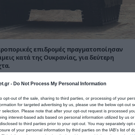
αεροπορικές επιδρομές πραγματοποίησαν
άμεις κατά της Ουκρανίας, για δεύτερη
τα.
ης Μαΐου προς την 26η, οι ρωσικές
t.gr -
Do Not Process My Personal Information
ις εξαπέλυσαν μία από τις πιο ισχυρές
 στην Ουκρανία, χρησιμοποιώντας 298
to opt-out of the sale, sharing to third parties, or processing of your per
πυραύλους.
formation for targeted advertising by us, please use the below opt-out s
r selection. Please note that after your opt-out request is processed y
 πλήγμα στόχευσε στρατιωτικές
eing interest-based ads based on personal information utilized by us or
disclosed to third parties prior to your opt-out. You may separately opt-
σε πέντε περιοχές, μεταξύ των οποίων το
losure of your personal information by third parties on the IAB’s list of
Dnipropetrovsk.