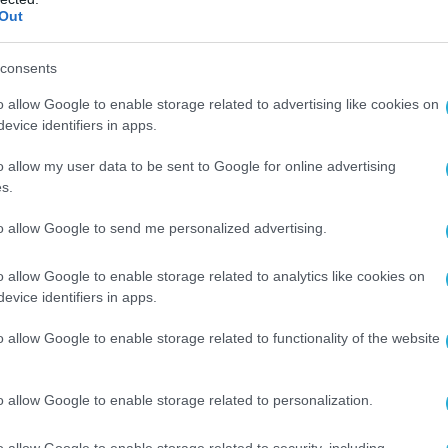
ιακά-τακτικών πυραύλων.
Out
 στρατιωτικοί στόχοι στις περιοχές
consents
 Kharkiv, Mykolaiv, Zhytomyr καιTernopil.
o allow Google to enable storage related to advertising like cookies on
πορία χρησιμοποιεί τώρα
evice identifiers in apps.
 εκδόσεις των drones Geran-2
με
o allow my user data to be sent to Google for online advertising
ους επιτρέπει να αναπτύσσουν ταχύτητα
s.
μ/ώρα.
to allow Google to send me personalized advertising.
αλής έχει τριπλασιαστεί, άρα και η
o allow Google to enable storage related to analytics like cookies on
ς ικανότητα.
evice identifiers in apps.
ν την πολυπλοκότητα της επίθεσης
,
οι
o allow Google to enable storage related to functionality of the website
οιούν ψεύτικους στόχους και οι
ιθέσεων διαφέρουν κάθε φορά και είναι
o allow Google to enable storage related to personalization.
ματικοί.
o allow Google to enable storage related to security, including