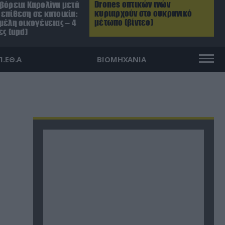
Drones οπτικών ινών
 βόρεια Καρολίνα μετά
κυριαρχούν στο ουκρανικό
επίθεση σε κατοικία:
μέτωπο (βίντεο)
μέλη οικογένειας – 4
ες (upd)
Π.ΕΘ.Α
ΒΙΟΜΗΧΑΝΙΑ