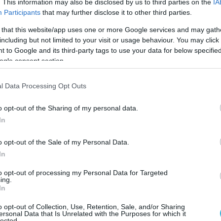
. This information may also be disclosed by us to third parties on the
IA
Participants
that may further disclose it to other third parties.
τικός αναλυτής, Mikhail Khodarenko
 that this website/app uses one or more Google services and may gath
«οι επιθέσεις αυτές είναι προάγγελος για
including but not limited to your visit or usage behaviour. You may click 
ινή επίθεση του ρωσικού Στρατού».
 to Google and its third-party tags to use your data for below specifi
ogle consent section.
εντρωθεί 50.000 προσωπικού στην
ρκοβου και άλλες 100.000 στην ανατολική
l Data Processing Opt Outs
λική πλευρά του μετώπου.
o opt-out of the Sharing of my personal data.
ρατεύματα, με νέο εξοπλισμό και
In
α νίκες. Περίπου 400 άρματα μάχης Τ-90M
o opt-out of the Sale of my Personal Data.
ως και 200 ΤΟΜΑ BMP-3 σχηματίζουν μια
In
αιχμή.
to opt-out of processing my Personal Data for Targeted
ing.
ή επίθεση του Σαββάτου προς Κυριακή
In
67 ρωσικά αεροπορικά
o opt-out of Collection, Use, Retention, Sale, and/or Sharing
αμβανομένων drones, πυραύλων cruise
ersonal Data that Is Unrelated with the Purposes for which it
lected.