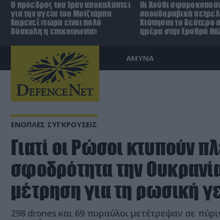
Ο πρόεδρος του Ιράν αποκαλύπτει
Οι Χούθι σφυροκοπούν
για την υγεία του Μοτζτάμπα
σαουδαραβικά πετρελ
Χαμενεΐ «τώρα είναι πολύ
Χτύπησαν το δεύτερο σ
δύσκολη η επικοινωνία»
ημέρα στην Ερυθρά Θ
ΑΜΥΝΑ
ΕΝΟΠΛΕΣ ΣΥΓΚΡΟΥΣΕΙΣ
Γιατί οι Ρώσοι κτυπούν πλ
σφοδρότητα την Ουκρανία
μέτρηση για τη ρωσική γ
298 drones και 69 πυραύλοι μετέτρεψαν σε πύρ