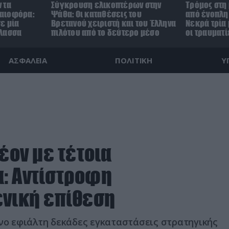
 τα
Σύγκρουση ελικοπτέρων στην
Τρόμος στη
αιοφόρα:
Ψάθα: Οι καταθέσεις του
από ένοπλη 
ε μία
Βρετανού χειριστή και του Έλληνα
Νεκρά τρία 
άλασσα
πιλότου από το δεύτερο μέσο
οι τραυματί
ΑΣΦΑΛΕΙΑ
ΠΟΛΙΤΙΚΗ
Υ
έον με τέτοια
: Αντίστροφη
ενική επίθεση
ινο εφιάλτη δεκάδες εγκαταστάσεις στρατηγικής