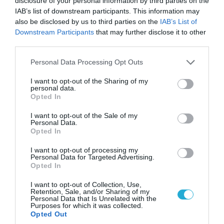
disclosure of your personal information by third parties on the
IAB’s list of downstream participants. This information may
also be disclosed by us to third parties on the
IAB’s List of
Downstream Participants
that may further disclose it to other
third parties.
06.08.2026 | 09:03
«Οι εντελώς αθώοι»: Η ανάρτηση του Αρκά για
Please note that this website/app uses one or more Google
Personal Data Processing Opt Outs
τα ζώα που χάθηκαν στις πυρκαγιές της
services and may gather and store information including but
Αττικής (φωτο)
not limited to your visit or usage behaviour. You may click to
I want to opt-out of the Sharing of my
personal data.
grant or deny consent to Google and its third-party tags to
Opted In
use your data for below specified purposes in below Google
consent section.
I want to opt-out of the Sale of my
Personal Data.
Opted In
I want to opt-out of processing my
Personal Data for Targeted Advertising.
Opted In
I want to opt-out of Collection, Use,
Retention, Sale, and/or Sharing of my
Personal Data that Is Unrelated with the
Purposes for which it was collected.
Opted Out
04.08.2026 | 15:02