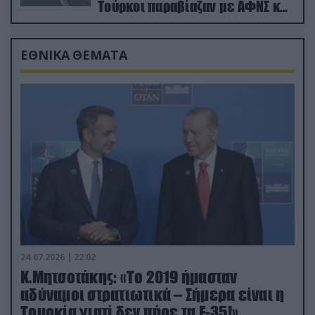
Τούρκοι παραβίαζαν με ΑΦΝΣ και
drone
ΕΘΝΙΚΑ ΘΕΜΑΤΑ
24.07.2026 | 22:02
Κ.Μητσοτάκης: «Το 2019 ήμασταν
αδύναμοι στρατιωτικά – Σήμερα είναι η
Τουρκία γιατί δεν πήρε τα F-35!»