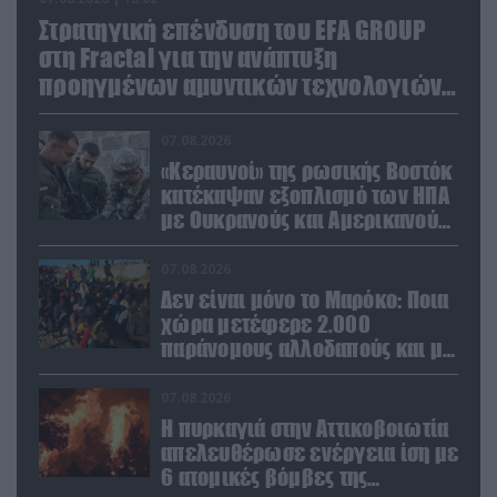
Στρατηγική επένδυση του EFA GROUP
στη Fractal για την ανάπτυξη
προηγμένων αμυντικών τεχνολογιών
σε Ελλάδα και Κύπρο
07.08.2026
«Κεραυνοί» της ρωσικής Βοστόκ
κατέκαψαν εξοπλισμό των ΗΠΑ
με Ουκρανούς και Αμερικανούς
μισθοφόρους – Δείτε βίντεο
07.08.2026
Δεν είναι μόνο το Μαρόκο: Ποια
χώρα μετέφερε 2.000
παράνομους αλλοδαπούς και με
ναρκωτικά στην Ισπανία
(βίντεο)
07.08.2026
Η πυρκαγιά στην Αττικοβοιωτία
απελευθέρωσε ενέργεια ίση με
6 ατομικές βόμβες της