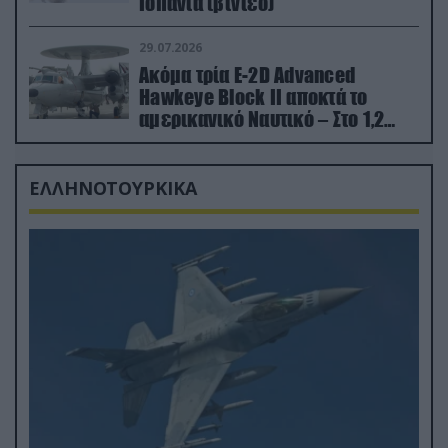
Ισπανία (βίντεο)
29.07.2026
Ακόμα τρία E-2D Advanced
Hawkeye Block II αποκτά το
αμερικανικό Ναυτικό – Στο 1,2
δισ.δολάρια το κόστος
ΕΛΛΗΝΟΤΟΥΡΚΙΚΑ