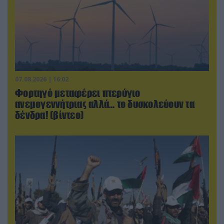
07.08.2026 | 16:02
Φορτηγό μεταφέρει πτερύγιο
ανεμογεννήτριας αλλά… το δυσκολεύουν τα
δένδρα! (βίντεο)