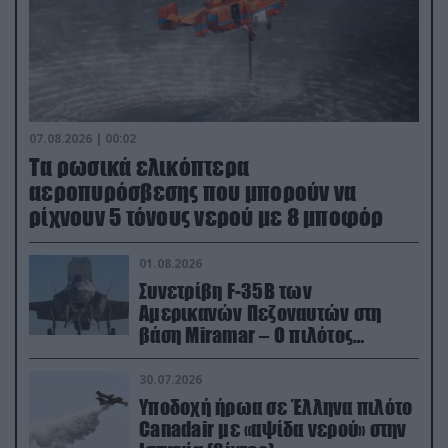
07.08.2026 | 00:02
Τα ρωσικά ελικόπτερα
αεροπυρόσβεσης που μπορούν να
ρίχνουν 5 τόνους νερού με 8 μποφόρ
01.08.2026
Συνετρίβη F-35B των
Αμερικανών Πεζοναυτών στη
βάση Miramar – Ο πιλότος
εκτινάχθηκε εγκαίρως
30.07.2026
Υποδοχή ήρωα σε Έλληνα πιλότο
Canadair με «αψίδα νερού» στην