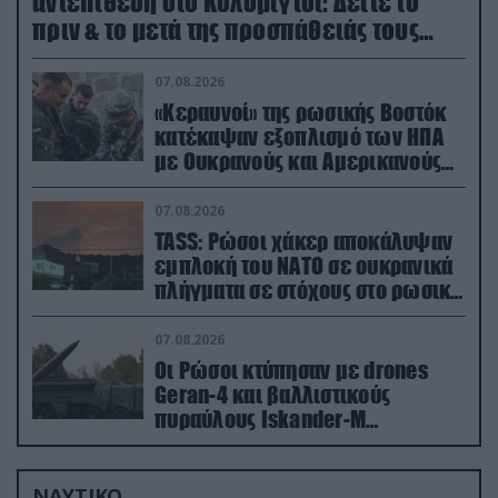
αντεπίθεση στο Κολομίγτσι: Δείτε το
πριν & το μετά της προσπάθειάς τους
(βίντεο)
07.08.2026
«Κεραυνοί» της ρωσικής Βοστόκ
κατέκαψαν εξοπλισμό των ΗΠΑ
με Ουκρανούς και Αμερικανούς
μισθοφόρους – Δείτε βίντεο
07.08.2026
TASS: Ρώσοι χάκερ αποκάλυψαν
εμπλοκή του ΝΑΤΟ σε ουκρανικά
πλήγματα σε στόχους στο ρωσικό
έδαφος!
07.08.2026
Οι Ρώσοι κτύπησαν με drones
Geran-4 και βαλλιστικούς
πυραύλους Iskander-M
ουκρανικό τρένο με στρατιωτικό
εξοπλισμό
ΝΑΥΤΙΚΟ