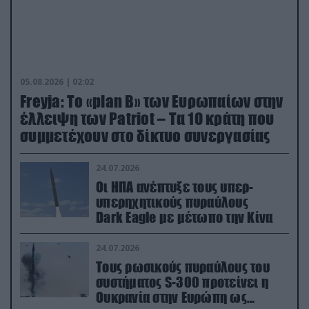
05.08.2026 | 02:02
Freyja: Το «plan Β» των Ευρωπαίων στην
έλλειψη των Patriot – Τα 10 κράτη που
συμμετέχουν στο δίκτυο συνεργασίας
24.07.2026
Οι ΗΠΑ ανέπτυξε τους υπερ-
υπερηχητικούς πυραύλους
Dark Eagle με μέτωπο την Κίνα
24.07.2026
Τους ρωσικούς πυραύλους του
συστήματος S-300 προτείνει η
Ουκρανία στην Ευρώπη ως