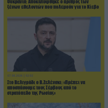
Ουκρανία: Αποκαλύφθηκε ο αριθμός των
ξένων εθελοντών που πολεμούν για το Κίεβο
07.08.2026 | 02:02
Στο Βελιγράδι ο Β.Ζελένσκι: «Πρέπει να
αποσπάσουμε τους Σέρβους από το
στρατόπεδο της Ρωσίας»