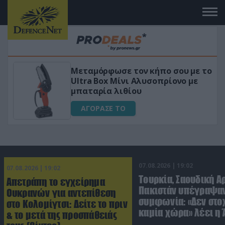
σου με το
«Μαγική» φόρμουλα τριβόλι +
ίονο με
για αύξηση της λίμπιντο
ΑΓΟΡΑΣΕ ΤΟ
07.08.2026 | 19:02
07.08.2026 | 19:02
Τουρκία, Σαουδική Α
Απετράπη το εγχείρημα
Πακιστάν υπέγραψαν
Ουκρανών για αντεπίθεση
συμφωνία: «Δεν στο
στο Κολομίγτσι: Δείτε το πριν
καμία χώρα» λέει η
& το μετά της προσπάθειάς