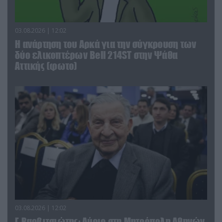
03.08.2026 | 12:02
Η ανάρτηση του Αρκά για την σύγκρουση των
δύο ελικοπτέρων Bell 214ST στην Ψάθα
Αττικής (φωτο)
03.08.2026 | 12:02
Γ.Βαρβιτσιώτης: Aύριο στη Μητρόπολη Αθηνών