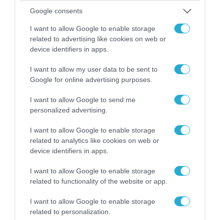
Αυτή την ώρα το τελευταίο «αντίο» στον πρώην
Google consents
υπουργό Ι.Βαρβιτσιώτη (φωτο)
I want to allow Google to enable storage
related to advertising like cookies on web or
device identifiers in apps.
I want to allow my user data to be sent to
Google for online advertising purposes.
I want to allow Google to send me
personalized advertising.
I want to allow Google to enable storage
related to analytics like cookies on web or
device identifiers in apps.
04.08.2026 | 13:02
I want to allow Google to enable storage
Η ανακοίνωση του Πανελλήνιου Σωματείου
related to functionality of the website or app.
Πυροσβεστών για την δημοσιογράφο του OPEN
που γέλασε στη φωτιά
I want to allow Google to enable storage
related to personalization.