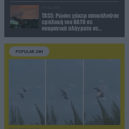
Χιροσίμα!
07.08.2026
TASS: Ρώσοι χάκερ αποκάλυψαν
εμπλοκή του ΝΑΤΟ σε
ουκρανικά πλήγματα σε
στόχους στο ρωσικό έδαφος!
POPULAR 24H