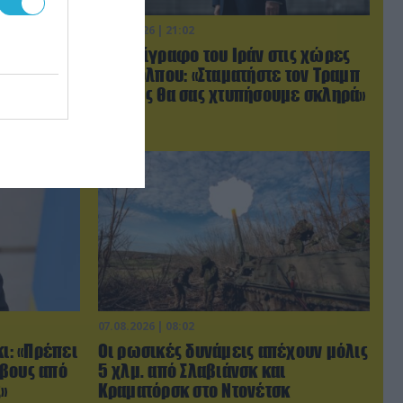
06.08.2026 | 21:02
ύγιο
Τελεσίγραφο του Ιράν στις χώρες
ο
του Κόλπου: «Σταματήστε τον Τραμπ
βίντεο)
αλλιώς θα σας χτυπήσουμε σκληρά»
07.08.2026 | 08:02
κι: «Πρέπει
Οι ρωσικές δυνάμεις απέχουν μόλις
ρβους από
5 χλμ. από Σλαβιάνσκ και
»
Κραματόρσκ στο Ντονέτσκ