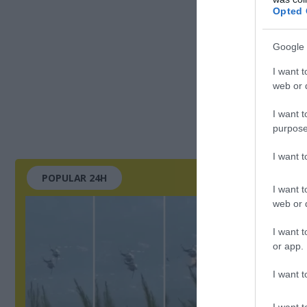
Opted 
Google 
I want t
web or d
I want t
purpose
I want 
POPULAR 24H
I want t
web or d
I want t
or app.
I want t
I want t