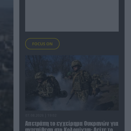
FOCUS ON
07.08.2026 | 19:02
Απετράπη το εγχείρημα Ουκρανών για
αντεπίθεση στο Κολομίγτσι: Δείτε το