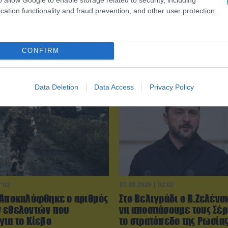
cation functionality and fraud prevention, and other user protection.
0:02
07.08.2026 | 16:02
οπλισμένα F-16
Φορτηγό μεταφέρει πτερ
ησαν» με ελληνικά
ανεμογεννήτριας αλλά… τ
CONFIRM
το Αιγαίο
δυσκολεύουν τα δένδρα! (
Data Deletion
Data Access
Privacy Policy
7:02
07.08.2026 | 02:02
 Αποκαλύφθηκε ο αριθμός
Στο Βελιγράδι ο Β.Ζελένσ
 εθελοντών που
να αποσπάσουμε τους Σέ
για το Κίεβο
το στρατόπεδο της Ρωσίας