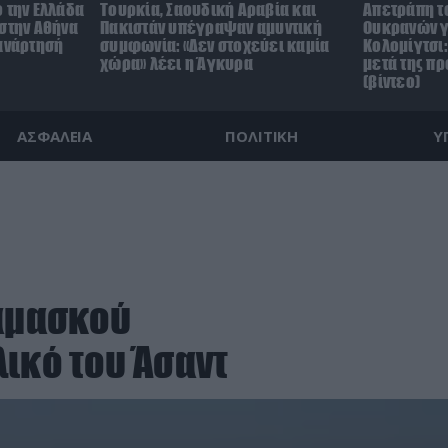
 την Ελλάδα
Τουρκία, Σαουδική Αραβία και
Απετράπη τ
 στην Αθήνα
Πακιστάν υπέγραψαν αμυντική
Ουκρανών γ
 ανάρτησή
συμφωνία: «Δεν στοχεύει καμία
Κολομίγτσι: 
χώρα» λέει η Άγκυρα
μετά της π
(βίντεο)
ΑΣΦΑΛΕΙΑ
ΠΟΛΙΤΙΚΗ
Υ
Δαμασκού
ικό του Άσαντ