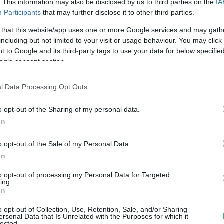
. This information may also be disclosed by us to third parties on the
IA
Ο ΑΡΘΡΟ
Participants
that may further disclose it to other third parties.
 that this website/app uses one or more Google services and may gath
including but not limited to your visit or usage behaviour. You may click 
 to Google and its third-party tags to use your data for below specifi
ogle consent section.
l Data Processing Opt Outs
o opt-out of the Sharing of my personal data.
In
o opt-out of the Sale of my Personal Data.
In
to opt-out of processing my Personal Data for Targeted
ing.
In
o opt-out of Collection, Use, Retention, Sale, and/or Sharing
ersonal Data that Is Unrelated with the Purposes for which it
lected.