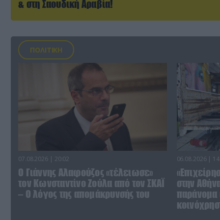
& στη Σαουδική Αραβία!
ΠΟΛΙΤΙΚΗ
07.08.2026 | 20:02
06.08.2026 | 14
Ο Γιάννης Αλαφούζος «τέλειωσε»
«Επιχείρη
τον Κωνσταντίνο Ζούλα από τον ΣΚΑΪ
στην Αθήν
– Ο λόγος της απομάκρυνσής του
παράνομα 
κοινόχρησ