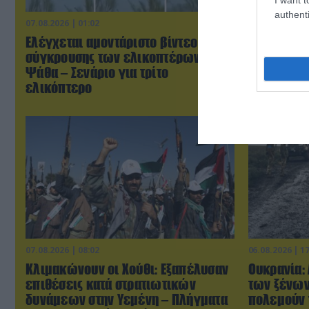
authenti
07.08.2026 | 01:02
07.08.2026 | 0
Ελέγχεται αμοντάριστο βίντεο της
Τουρκικά 
σύγκρουσης των ελικοπτέρων στην
«συνεπλάκ
Ψάθα – Σενάριο για τρίτο
μαχητικά σ
ελικόπτερο
07.08.2026 | 08:02
06.08.2026 | 1
Κλιμακώνουν οι Χούθι: Eξαπέλυσαν
Ουκρανία:
επιθέσεις κατά στρατιωτικών
των ξένων
δυνάμεων στην Υεμένη – Πλήγματα
πολεμούν 