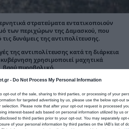
βερνητικά στρατεύματα εντατικοποιούν
μό των περιχώρων της Δαμασκού, που
 τις δυνάμεις της αντιπολίτευσης.
ές της αντιπολίτευσης κατά τη διάρκεια
η κυβέρνηση χρησιμοποιεί μαχητικά
 βαρύ πυροβολικό.
ή ομάδες της αντιπολίτευσης συνεχίζουν
t.gr -
Do Not Process My Personal Information
εις τους στο Κατάρ, όπου επιχειρούν να
to opt-out of the sale, sharing to third parties, or processing of your per
ις διαφωνίες τους και να συγκροτήσουν
formation for targeted advertising by us, please use the below opt-out s
διεύθυνσης του κινήματός τους.
r selection. Please note that after your opt-out request is processed y
eing interest-based ads based on personal information utilized by us or
 defencenet.gr
disclosed to third parties prior to your opt-out. You may separately opt-
losure of your personal information by third parties on the IAB’s list of