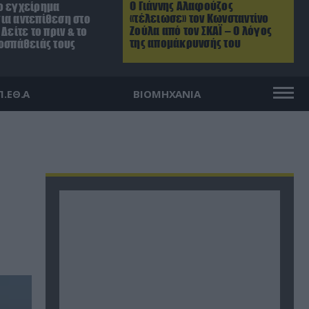
Ο Γιάννης Αλαφούζος
ο εγχείρημα
«τέλειωσε» τον Κωνσταντίνο
ια αντεπίθεση στο
Ζούλα από τον ΣΚΑΪ – Ο λόγος
Δείτε το πριν & το
της απομάκρυνσής του
ροσπάθειάς τους
Π.ΕΘ.Α
ΒΙΟΜΗΧΑΝΙΑ