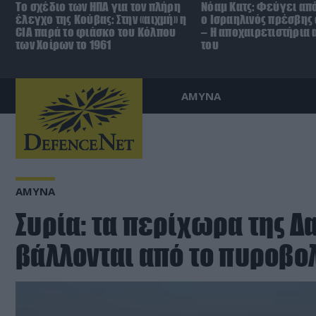
To σχέδιο των ΗΠΑ για τον πλήρη
Νόαμ Κατς: Φεύγει από
έλεγχο της Κούβας: Στην «αιχμή» η
ο Ισραηλινός πρέσβης
CIA παρά το φιάσκο του Κόλπου
– Η αποχαιρετιστήρια
των Χοίρων το 1961
του
ΑΜΥΝΑ
ΑΜΥΝΑ
Συρία: τα περίχωρα της 
βάλλονται από το πυροβολ