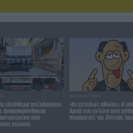
:02
06.08.2026 | 09:03
ση ελεύθερα πεζοδρόμια»
«Οι εντελώς αθώοι»: Η αν
α: Απομακρύνθηκαν
Αρκά για τα ζώα που χάθη
αντικείμενα από
πυρκαγιές της Αττικής (φ
τους χώρους