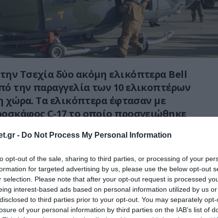
ην Τσεχία δύο ακόμη ελικόπτερα Bell
πό την παραγγελία των 10 ελικοπτέρων
 η χώρα. Τα ελικόπτερα έφτασαν με
εροσκάφος
C
-17 το οποίο προσγειώθηκε
λικοπτέρων.
t.gr -
Do Not Process My Personal Information
 των δύο αυτών ελικοπτέρων η Τσεχία έχει
to opt-out of the sale, sharing to third parties, or processing of your per
ικά 4 ελικόπτερα και απομένει η παράδοση
formation for targeted advertising by us, please use the below opt-out s
ποίων τα 2 είναι δωρεά από τις ΗΠΑ.
r selection. Please note that after your opt-out request is processed y
eing interest-based ads based on personal information utilized by us or
 Venom η Τσεχία έχει υπο παραγγελία και 10
disclosed to third parties prior to your opt-out. You may separately opt-
losure of your personal information by third parties on the IAB’s list of
οία έχει παραλάβει τα 4 ενώ τα 6 θα είναι από