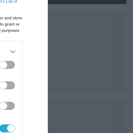
B’s List of
er and store
to grant or
ed purposes