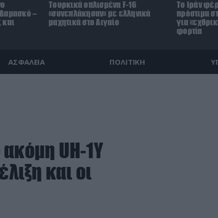
νο
Τουρκικά οπλισμένα F-16
Το Ιράν φέ
 Δαμασκό –
«συνεπλάκησαν» με ελληνικά
πρόστιμα στ
 και
μαχητικά στο Αιγαίο
για «εχθρικ
φορτία
ΑΣΦΑΛΕΙΑ
ΠΟΛΙΤΙΚΗ
Υ
 ακόμη UH-1Y
έλιξη και οι