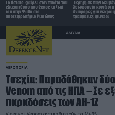
Το ύστατο «χαίρε» στον πιλότο του
Έκρηξη σε παγιδευμέ
ελικοπτέρου που έχασε τη ζωή
λεωφορείο κοντά στη
του στην Ψάθα στο
Αναφορές για νεκρούς
αποτεφρωτήριο Ριτσώνας
τραυματίες (βίντεο)
ΑΜΥΝΑ
ΑΕΡΟΠΟΡΙΑ
Τσεχία: Παραδόθηκαν δύο
Venom από τις ΗΠΑ – Σε εξ
παραδόσεις των ΑΗ-1Ζ
Viper και Venom αντικαθιστούν τα Mi-35