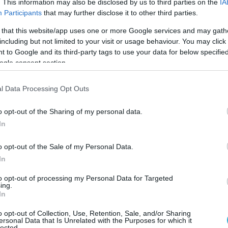
. This information may also be disclosed by us to third parties on the
IA
Participants
that may further disclose it to other third parties.
 that this website/app uses one or more Google services and may gath
including but not limited to your visit or usage behaviour. You may click 
 to Google and its third-party tags to use your data for below specifi
ogle consent section.
l Data Processing Opt Outs
o opt-out of the Sharing of my personal data.
In
o opt-out of the Sale of my Personal Data.
In
to opt-out of processing my Personal Data for Targeted
ing.
In
o opt-out of Collection, Use, Retention, Sale, and/or Sharing
ersonal Data that Is Unrelated with the Purposes for which it
lected.