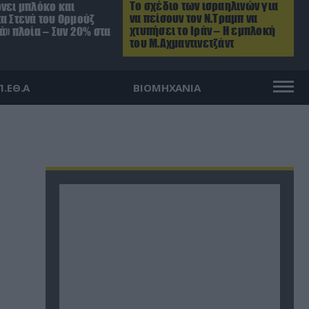
Το σχέδιο των ισραηλινών για
ρνει μπλόκο και
να πείσουν τον Ν.Τραμπ να
α Στενά του Ορμούζ
χτυπήσει το Ιράν – Η εμπλοκή
ά» πλοία – Συν 20% στα
του Μ.Αχμαντινετζάντ
Π.ΕΘ.Α
ΒΙΟΜΗΧΑΝΙΑ