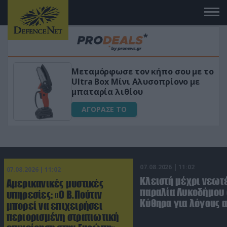
 το
«Μαγική» φόρμουλα τριβόλι + VIP
για αύξηση της λίμπιντο
ΑΓΟΡΑΣΕ ΤΟ
07.08.2026 | 11:02
07.08.2026 | 11:02
Κλειστή μέχρι νεωτ
Αμερικανικές μυστικές
παραλία Λυκοδήμου 
υπηρεσίες: «Ο Β.Πούτιν
Κύθηρα για λόγους 
μπορεί να επιχειρήσει
περιορισμένη στρατιωτική