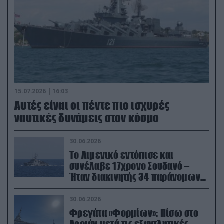
15.07.2026 | 16:03
Aυτές είναι οι πέντε πιο ισχυρές
ναυτικές δυνάμεις στον κόσμο
30.06.2026
Το Λιμενικό εντόπισε και
συνέλαβε 17χρονο Σουδανό –
Ήταν διακινητής 34 παράνομων
μεταναστών
30.06.2026
Φρεγάτα «Φορμίων»: Πίσω στο