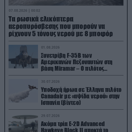
07.08.2026 | 00:02
Τα ρωσικά ελικόπτερα
αεροπυρόσβεσης που μπορούν να
ρίχνουν 5 τόνους νερού με 8 μποφόρ
01.08.2026
Συνετρίβη F-35B των
Αμερικανών Πεζοναυτών στη
βάση Miramar – Ο πιλότος
εκτινάχθηκε εγκαίρως
30.07.2026
Υποδοχή ήρωα σε Έλληνα πιλότο
Canadair με «αψίδα νερού» στην
Ισπανία (βίντεο)
29.07.2026
Ακόμα τρία E-2D Advanced
Hawkeye Block II αποκτά το