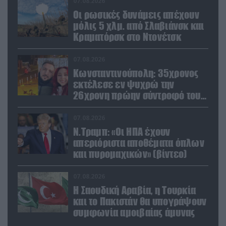
07.08.2026
Οι ρωσικές δυνάμεις απέχουν
μόλις 5 χλμ. από Σλαβιάνσκ και
Κραματόρσκ στο Ντονέτσκ
07.08.2026
Κωνσταντινούπολη: 35χρονος
εκτέλεσε εν ψυχρώ την
26χρονη πρώην σύντροφό του
έξω από φαρμακείο (βίντεο)
07.08.2026
Ν.Τραμπ: «Οι ΗΠΑ έχουν
απεριόριστα αποθέματα όπλων
και πυρομαχικών» (βίντεο)
07.08.2026
Η Σαουδική Αραβία, η Τουρκία
και το Πακιστάν θα υπογράψουν
συμφωνία αμοιβαίας άμυνας