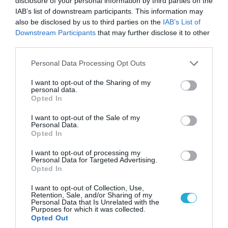
disclosure of your personal information by third parties on the
«Οι εντελώς αθώοι»: Η ανάρτηση του Αρκά για
IAB’s list of downstream participants. This information may
τα ζώα που χάθηκαν στις πυρκαγιές της
also be disclosed by us to third parties on the
IAB’s List of
Αττικής (φωτο)
Downstream Participants
that may further disclose it to other
third parties.
Please note that this website/app uses one or more Google
Personal Data Processing Opt Outs
services and may gather and store information including but
not limited to your visit or usage behaviour. You may click to
I want to opt-out of the Sharing of my
personal data.
grant or deny consent to Google and its third-party tags to
Opted In
use your data for below specified purposes in below Google
consent section.
I want to opt-out of the Sale of my
Personal Data.
Opted In
I want to opt-out of processing my
Personal Data for Targeted Advertising.
Opted In
04.08.2026 | 15:02
Αυτή την ώρα το τελευταίο «αντίο» στον πρώην
I want to opt-out of Collection, Use,
Retention, Sale, and/or Sharing of my
υπουργό Ι.Βαρβιτσιώτη (φωτο)
Personal Data that Is Unrelated with the
Purposes for which it was collected.
Opted Out