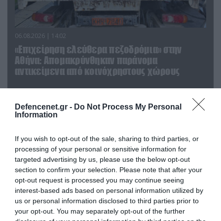
06.08.2026 | 14:02
«Επιχείρηση ελεύθερα πεζοδρόμια» στην
Αθήνα: Απομακρύνθηκαν παράνομα
αντικείμενα από κοινόχρηστους χώρους
Defencenet.gr -
Do Not Process My Personal
Information
If you wish to opt-out of the sale, sharing to third parties, or
processing of your personal or sensitive information for
targeted advertising by us, please use the below opt-out
section to confirm your selection. Please note that after your
opt-out request is processed you may continue seeing
interest-based ads based on personal information utilized by
us or personal information disclosed to third parties prior to
your opt-out. You may separately opt-out of the further
06.08.2026 | 09:03