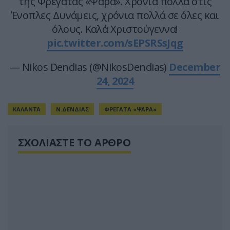
της Φρεγάτας «Ψαρά». Χρόνια πολλά στις
Ένοπλες Δυνάμεις, χρόνια πολλά σε όλες και
όλους. Καλά Χριστούγεννα!
pic.twitter.com/sEPSRSsJqg
— Nikos Dendias (@NikosDendias)
December
24, 2024
ΚΑΛΑΝΤΑ
Ν.ΔΕΝΔΙΑΣ
ΦΡΕΓΑΤΑ «ΨΑΡΑ»
ΣΧΟΛΙΑΣΤΕ ΤΟ ΑΡΘΡΟ