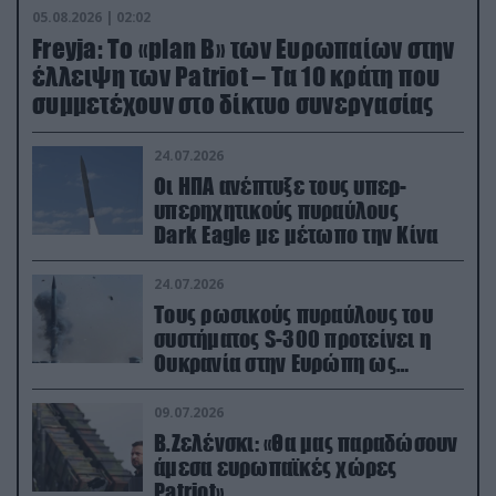
05.08.2026 | 02:02
Freyja: Το «plan Β» των Ευρωπαίων στην
έλλειψη των Patriot – Τα 10 κράτη που
συμμετέχουν στο δίκτυο συνεργασίας
24.07.2026
Οι ΗΠΑ ανέπτυξε τους υπερ-
υπερηχητικούς πυραύλους
Dark Eagle με μέτωπο την Κίνα
24.07.2026
Τους ρωσικούς πυραύλους του
συστήματος S-300 προτείνει η
Ουκρανία στην Ευρώπη ως
αντιβαλλιστικό σύστημα
09.07.2026
Β.Ζελένσκι: «Θα μας παραδώσουν
άμεσα ευρωπαϊκές χώρες
Patriot»