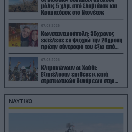
μόλις 5 χλμ. από Σλαβιάνσκ και
Κραματόρσκ στο Ντονέτσκ
07.08.2026
Κωνσταντινούπολη: 35χρονος
εκτέλεσε εν ψυχρώ την 26χρονη
πρώην σύντροφό του έξω από
φαρμακείο (βίντεο)
07.08.2026
Κλιμακώνουν οι Χούθι:
Eξαπέλυσαν επιθέσεις κατά
στρατιωτικών δυνάμεων στην
Υεμένη – Πλήγματα & στη
Σαουδική Αραβία!
ΝΑΥΤΙΚΟ