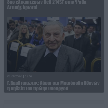
δύο ελικοπτέρων Bell 214ST στην Ψάθα
Αττικής (φωτο)
03.08.2026 | 12:02
Γ.Βαρβιτσιώτης: Aύριο στη Μητρόπολη Αθηνών
η κηδεία του πρώην υπουργού