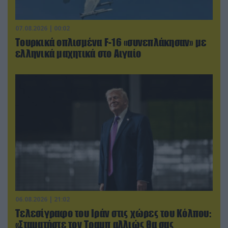
07.08.2026 | 00:02
Τουρκικά οπλισμένα F-16 «συνεπλάκησαν» με
ελληνικά μαχητικά στο Αιγαίο
06.08.2026 | 21:02
Τελεσίγραφο του Ιράν στις χώρες του Κόλπου:
«Σταματήστε τον Τραμπ αλλιώς θα σας