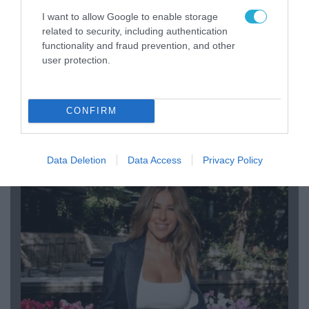
I want to allow Google to enable storage
related to security, including authentication
functionality and fraud prevention, and other
user protection.
04.08.2026 | 12:02
CONFIRM
O διευθυντής του OPEN προσπαθεί να τα
«μαζέψει» για τη δημοσιογράφο που γέλασε
σε ρεπορτάζ για τις φωτιές
Data Deletion
Data Access
Privacy Policy