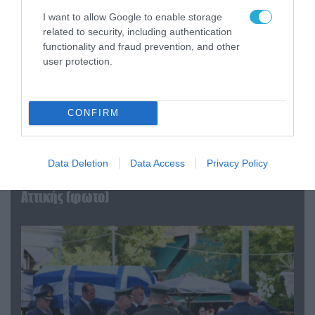
I want to allow Google to enable storage
related to security, including authentication
functionality and fraud prevention, and other
user protection.
CONFIRM
06.08.2026 | 09:03
Data Deletion
Data Access
Privacy Policy
«Οι εντελώς αθώοι»: Η ανάρτηση του Αρκά για
τα ζώα που χάθηκαν στις πυρκαγιές της
Αττικής (φωτο)