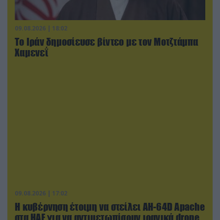
09.08.2026 | 18:02
Το Ιράν δημοσίευσε βίντεο με τον Μοτζτάμπα
Χαμενεΐ
09.08.2026 | 17:02
Η κυβέρνηση έτοιμη να στείλει AH-64D Apache
στα ΗΑΕ για να αντιμετωπίσουν ιρανικά drone