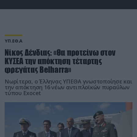
ΥΠ.ΕΘ.Α
Νίκος Δένδιας: «Θα προτείνω στον
ΚΥΣΕΑ την απόκτηση τέταρτης
φρεγάτας Belharra»
Νωρίτερα, ο Έλληνας ΥΠΕΘΑ γνωστοποίησε και
την απόκτηση 16 νέων αντιπλοϊκών πυραύλων
τύπου Exocet