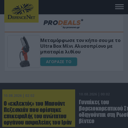
Μεταμόρφωσε τον κήπο σου με το
«Μαγι
Ultra Box Μίνι Αλυσοπρίονο με
για αύ
μπαταρία λιθίου
ΑΓΟ
ΑΓΟΡΑΣΕ ΤΟ
10.08.2026 | 00:02
10.08.2026 | 02:02
Γυναίκες του
Ο «εκλεκτός» του Μασούντ
βορειοκορεατικού Σ
Πεζεσκιάν που ορίστηκε
οδηγούνται στη Ρωσί
επικεφαλής του ανώτατου
βίντεο
οργάνου ασφαλείας του Ιράν