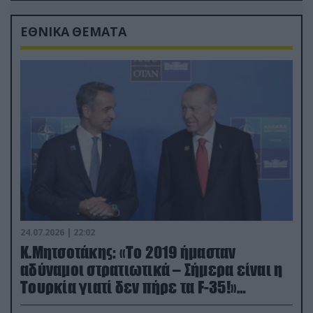
ΕΘΝΙΚΑ ΘΕΜΑΤΑ
24.07.2026 | 22:02
Κ.Μητσοτάκης: «Το 2019 ήμασταν
αδύναμοι στρατιωτικά – Σήμερα είναι η
Τουρκία γιατί δεν πήρε τα F-35!»
(βίντεο)