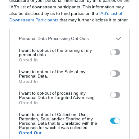
disclosure of your personal information by third parties on the
IAB’s list of downstream participants. This information may
also be disclosed by us to third parties on the
IAB’s List of
08.08.2026 | 09:02
Downstream Participants
that may further disclose it to other
«Η απόλυτη τραγωδία»: Η «αιχμηρή» ανάρτηση
third parties.
του Αρκά για τα τατουάζ (φωτο)
Please note that this website/app uses one or more Google
Personal Data Processing Opt Outs
services and may gather and store information including but
not limited to your visit or usage behaviour. You may click to
I want to opt-out of the Sharing of my
personal data.
grant or deny consent to Google and its third-party tags to
Opted In
use your data for below specified purposes in below Google
consent section.
I want to opt-out of the Sale of my
Personal Data.
Opted In
I want to opt-out of processing my
Personal Data for Targeted Advertising.
Opted In
I want to opt-out of Collection, Use,
Retention, Sale, and/or Sharing of my
07.08.2026 | 20:02
Personal Data that Is Unrelated with the
Purposes for which it was collected.
Ο Γιάννης Αλαφούζος «τέλειωσε» τον
Opted Out
Κωνσταντίνο Ζούλα από τον ΣΚΑΪ – Ο λόγος της