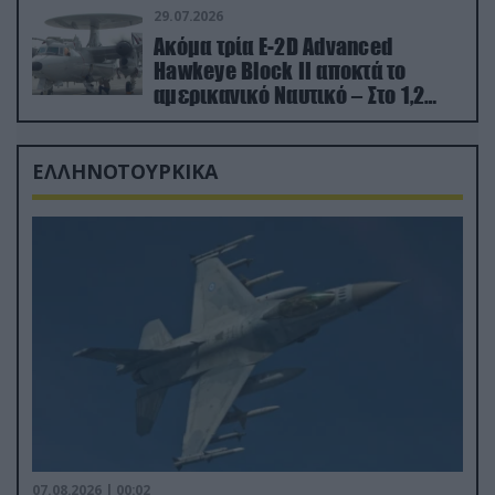
29.07.2026
Ακόμα τρία E-2D Advanced
Hawkeye Block II αποκτά το
αμερικανικό Ναυτικό – Στο 1,2
δισ.δολάρια το κόστος
ΕΛΛΗΝΟΤΟΥΡΚΙΚΑ
07.08.2026 | 00:02