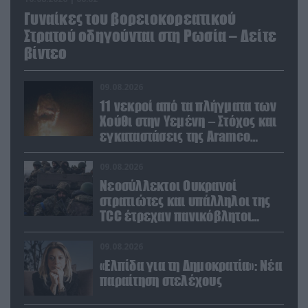
Γυναίκες του βορειοκορεατικού
Στρατού οδηγούνται στη Ρωσία – Δείτε
βίντεο
09.08.2026
11 νεκροί από τα πλήγματα των
Χούθι στην Υεμένη – Στόχος και
εγκαταστάσεις της Aramco
(βίντεο)
09.08.2026
Νεοσύλλεκτοι Ουκρανοί
στρατιώτες και υπάλληλοι της
TCC έτρεχαν πανικόβλητοι
αλλά… εξοντώθηκαν – Δείτε
βίντεο
09.08.2026
«Ελπίδα για τη Δημοκρατία»: Νέα
παραίτηση στελέχους