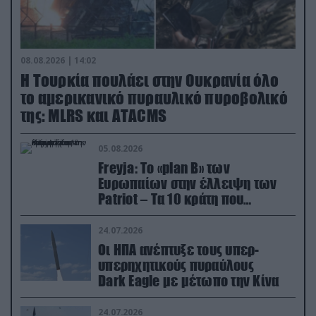
08.08.2026 | 14:02
Η Τουρκία πουλάει στην Ουκρανία όλο
το αμερικανικό πυραυλικό πυροβολικό
της: MLRS και ΑΤΑCMS
05.08.2026
Freyja: Το «plan Β» των
Ευρωπαίων στην έλλειψη των
Patriot – Τα 10 κράτη που
συμμετέχουν στο δίκτυο
συνεργασίας
24.07.2026
Οι ΗΠΑ ανέπτυξε τους υπερ-
υπερηχητικούς πυραύλους
Dark Eagle με μέτωπο την Κίνα
24.07.2026