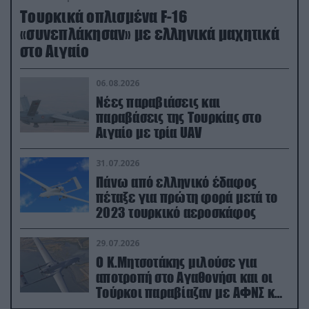
Τουρκικά οπλισμένα F-16
«συνεπλάκησαν» με ελληνικά μαχητικά
στο Αιγαίο
06.08.2026
Νέες παραβιάσεις και
παραβάσεις της Τουρκίας στο
Αιγαίο με τρία UAV
31.07.2026
Πάνω από ελληνικό έδαφος
πέταξε για πρώτη φορά μετά το
2023 τουρκικό αεροσκάφος
29.07.2026
Ο Κ.Μητσοτάκης μιλούσε για
αποτροπή στο Αγαθονήσι και οι
Τούρκοι παραβίαζαν με ΑΦΝΣ και
drone