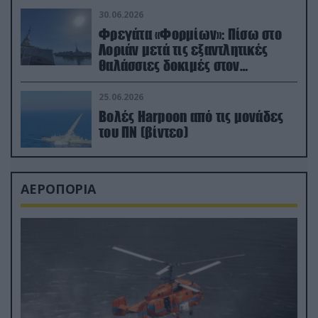
30.06.2026
Φρεγάτα «Φορμίων»: Πίσω στο
Λοριάν μετά τις εξαντλητικές
θαλάσσιες δοκιμές στον
απαιτητικό Βισκαϊκό
25.06.2026
Βολές Harpoon από τις μονάδες
του ΠΝ (βίντεο)
ΑΕΡΟΠΟΡΙΑ