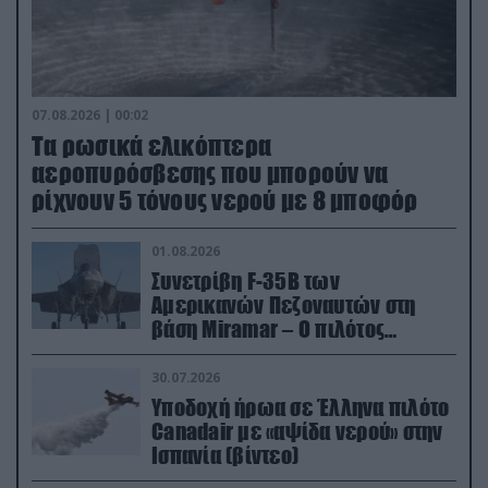
07.08.2026 | 00:02
Τα ρωσικά ελικόπτερα
αεροπυρόσβεσης που μπορούν να
ρίχνουν 5 τόνους νερού με 8 μποφόρ
01.08.2026
Συνετρίβη F-35B των
Αμερικανών Πεζοναυτών στη
βάση Miramar – Ο πιλότος
εκτινάχθηκε εγκαίρως
30.07.2026
Υποδοχή ήρωα σε Έλληνα πιλότο
Canadair με «αψίδα νερού» στην
Ισπανία (βίντεο)