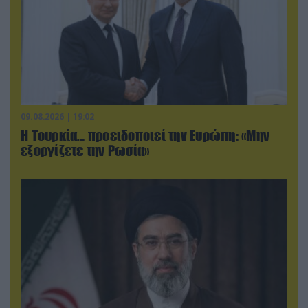
09.08.2026 | 19:02
Η Τουρκία… προειδοποιεί την Ευρώπη: «Μην
εξοργίζετε την Ρωσία»