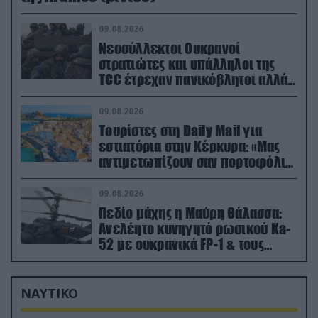
09.08.2026
Νεοσύλλεκτοι Ουκρανοί
στρατιώτες και υπάλληλοι της
TCC έτρεχαν πανικόβλητοι αλλά…
εξοντώθηκαν – Δείτε βίντεο
09.08.2026
Τουρίστες στη Daily Mail για
εστιατόρια στην Κέρκυρα: «Μας
αντιμετωπίζουν σαν πορτοφόλια
με πόδια»
09.08.2026
Πεδίο μάχης η Μαύρη Θάλασσα:
Ανελέητο κυνηγητό ρωσικού Ka-
52 με ουκρανικά FP-1 & τους
Τούρκους να τραβάνε… βίντεο
ΝΑΥΤΙΚΟ