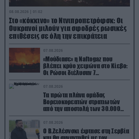
08.08.2026 | 01:02
Στο «κόκκινο» το Ντνιπροπετρόφσκ: Οι
Ουκρανοί μιλούν για σφοδρές ρωσικές
επιθέσεις σε όλη την επικράτεια
07.08.2026
«Μούδιασε» η Naftogaz που
βλέπει κρύο χειμώνα στο Κίεβο:
Οι Ρώσοι διέλυσαν 7
εγκαταστάσεις του ουκρανικού
κολοσσού!
07.08.2026
Τα πρώτα πλάνα ομάδας
Βορειοκορεατών στρατιωτών
από την αποστολή των 30.000
που έφτασαν στη Ρωσία (βίντεο)
07.08.2026
Ο Β.Ζελέσνσκι έφτασε στη Σερβία
και θα συναντηθεί με τον