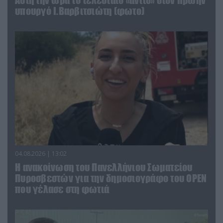
Αυτή την ώρα το τελευταίο «αντίο» στον πρώην
υπουργό Ι.Βαρβιτσιώτη (φωτο)
04.08.2026 | 13:02
Η ανακοίνωση του Πανελλήνιου Σωματείου
Πυροσβεστών για την δημοσιογράφο του OPEN
που γέλασε στη φωτιά