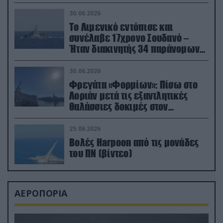
30.06.2026
Το Λιμενικό εντόπισε και
συνέλαβε 17χρονο Σουδανό –
Ήταν διακινητής 34 παράνομων
μεταναστών
30.06.2026
Φρεγάτα «Φορμίων»: Πίσω στο
Λοριάν μετά τις εξαντλητικές
θαλάσσιες δοκιμές στον
απαιτητικό Βισκαϊκό
25.06.2026
Βολές Harpoon από τις μονάδες
του ΠΝ (βίντεο)
ΑΕΡΟΠΟΡΙΑ