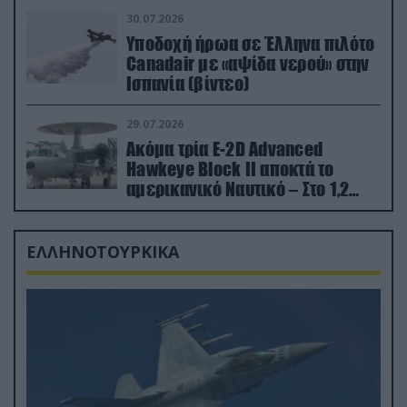
30.07.2026
Υποδοχή ήρωα σε Έλληνα πιλότο
Canadair με «αψίδα νερού» στην
Ισπανία (βίντεο)
29.07.2026
Ακόμα τρία E-2D Advanced
Hawkeye Block II αποκτά το
αμερικανικό Ναυτικό – Στο 1,2
δισ.δολάρια το κόστος
ΕΛΛΗΝΟΤΟΥΡΚΙΚΑ