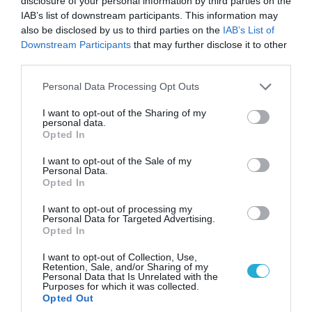
στρατόπεδο της Ρωσίας»
disclosure of your personal information by third parties on the
IAB’s list of downstream participants. This information may
also be disclosed by us to third parties on the
IAB’s List of
Downstream Participants
that may further disclose it to other
third parties.
Please note that this website/app uses one or more Google
Personal Data Processing Opt Outs
services and may gather and store information including but
not limited to your visit or usage behaviour. You may click to
I want to opt-out of the Sharing of my
personal data.
grant or deny consent to Google and its third-party tags to
Opted In
use your data for below specified purposes in below Google
consent section.
I want to opt-out of the Sale of my
Personal Data.
Opted In
07.08.2026 | 08:02
I want to opt-out of processing my
Personal Data for Targeted Advertising.
Οι ρωσικές δυνάμεις απέχουν μόλις 5 χλμ.
Opted In
από Σλαβιάνσκ και Κραματόρσκ στο Ντονέτσκ
I want to opt-out of Collection, Use,
Retention, Sale, and/or Sharing of my
Personal Data that Is Unrelated with the
Purposes for which it was collected.
ΠΟΛΙΤΙΚΗ
Opted Out