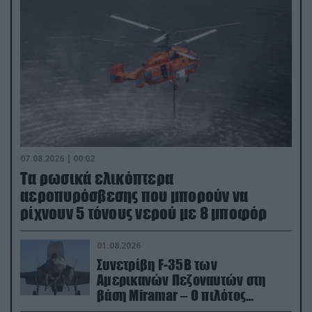
07.08.2026 | 00:02
Τα ρωσικά ελικόπτερα
αεροπυρόσβεσης που μπορούν να
ρίχνουν 5 τόνους νερού με 8 μποφόρ
01.08.2026
Συνετρίβη F-35B των
Αμερικανών Πεζοναυτών στη
βάση Miramar – Ο πιλότος
εκτινάχθηκε εγκαίρως