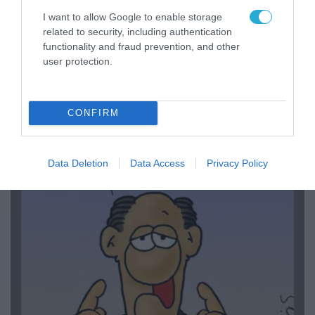
I want to allow Google to enable storage
related to security, including authentication
functionality and fraud prevention, and other
user protection.
06.08.2026 | 14:02
CONFIRM
«Επιχείρηση ελεύθερα πεζοδρόμια» στην
Αθήνα: Απομακρύνθηκαν παράνομα
αντικείμενα από κοινόχρηστους χώρους
Data Deletion
Data Access
Privacy Policy