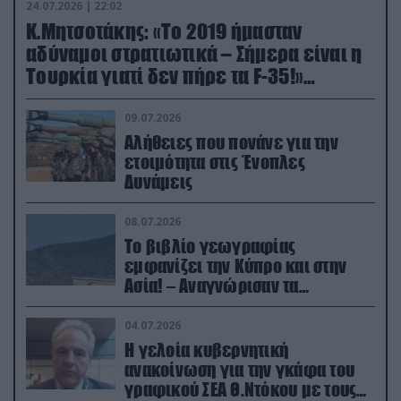
24.07.2026 | 22:02
Κ.Μητσοτάκης: «Το 2019 ήμασταν
αδύναμοι στρατιωτικά – Σήμερα είναι η
Τουρκία γιατί δεν πήρε τα F-35!»
(βίντεο)
09.07.2026
Αλήθειες που πονάνε για την
ετοιμότητα στις Ένοπλες
Δυνάμεις
08.07.2026
Το βιβλίο γεωγραφίας
εμφανίζει την Κύπρο και στην
Ασία! – Αναγνώρισαν τα
κατεχόμενα; (φωτο)
04.07.2026
Η γελοία κυβερνητική
ανακοίνωση για την γκάφα του
γραφικού ΣΕΑ Θ.Ντόκου με τους