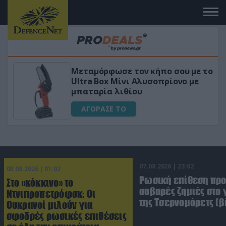
Μεταμόρφωσε τον κήπο σου με το
ικό
Ultra Box Μίνι Αλυσοπρίονο με
μπαταρία λιθίου
ΑΓΟΡΑΣΕ ΤΟ
07.08.2026 | 23:02
08.08.2026 | 01:02
Ρωσική επίθεση πρ
Στο «κόκκινο» το
σοβαρές ζημιές στο
Ντνιπροπετρόφσκ: Οι
της Τσερνομόρετς (β
Ουκρανοί μιλούν για
σφοδρές ρωσικές επιθέσεις