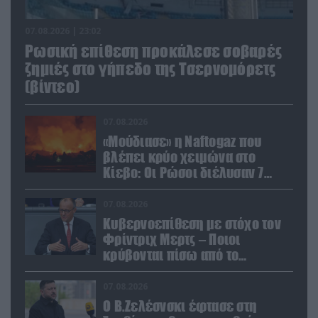
07.08.2026 | 23:02
Ρωσική επίθεση προκάλεσε σοβαρές
ζημιές στο γήπεδο της Τσερνομόρετς
(βίντεο)
07.08.2026
«Μούδιασε» η Naftogaz που
βλέπει κρύο χειμώνα στο
Κίεβο: Οι Ρώσοι διέλυσαν 7
εγκαταστάσεις του ουκρανικού
κολοσσού!
07.08.2026
Κυβερνοεπίθεση με στόχο τον
Φρίντριχ Μερτς – Ποιοι
κρύβονται πίσω από το
παραποιημένο βίντεο
07.08.2026
Ο Β.Ζελέσνσκι έφτασε στη