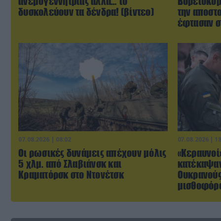
ανεμογεννήτριας αλλά… το
Βορειοκορ
δυσκολεύουν τα δένδρα! (βίντεο)
την αποστ
έφτασαν σ
07.08.2026 | 08:02
07.08.2026 | 1
Οι ρωσικές δυνάμεις απέχουν μόλις
«Κεραυνοί
5 χλμ. από Σλαβιάνσκ και
κατέκαψαν
Κραματόρσκ στο Ντονέτσκ
Ουκρανούς
μισθοφόρο