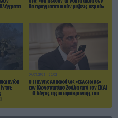
ικών
515: «Θα πετούν τη νύχτα αλλά δεν
 Πλήγματα
θα πραγματοποιούν ρίψεις νερού»
07.08.2026 | 20:02
Ουκρανών
Ο Γιάννης Αλαφούζος «τέλειωσε»
ίγτσι:
τον Κωνσταντίνο Ζούλα από τον ΣΚΑΪ
ς
– Ο λόγος της απομάκρυνσής του
)