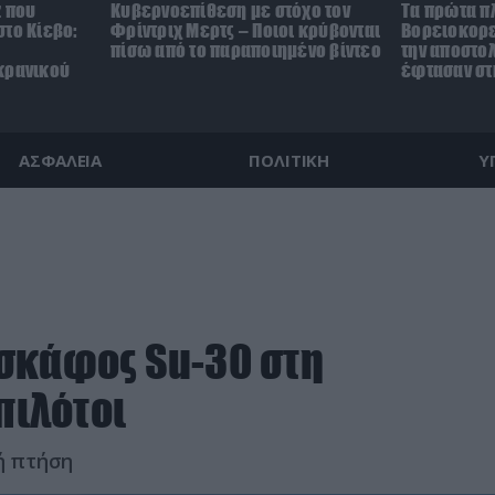
z που
Κυβερνοεπίθεση με στόχο τον
Τα πρώτα π
το Κίεβο:
Φρίντριχ Μερτς – Ποιοι κρύβονται
Βορειοκορε
πίσω από το παραποιημένο βίντεο
την αποστο
κρανικού
έφτασαν στ
ΑΣΦΑΛΕΙΑ
ΠΟΛΙΤΙΚΗ
Υ
σκάφος Su-30 στη
πιλότοι
ή πτήση