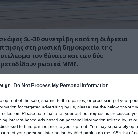
κάφος Su-30 συνετρίβη κατά τη διάρκεια
 πτήσης στη ρωσική δημοκρατία της
ποτέλεσμα τον θάνατο και των δύο
 μεταδίδουν ρωσικά ΜΜΕ.
ς Καρελίας, ο Αρτούρ Παρφέντσικοφ,
λατφόρμα Telegram ότι το μαχητικό
t.gr -
Do Not Process My Personal Information
τρίβη σε δάσος κοντά στα σύνορα με την
to opt-out of the sale, sharing to third parties, or processing of your per
κρινίζοντας πως δεν υπήρξαν θύματα στο
formation for targeted advertising by us, please use the below opt-out s
r selection. Please note that after your opt-out request is processed y
eing interest-based ads based on personal information utilized by us or
BREAKING:
disclosed to third parties prior to your opt-out. You may separately opt-
losure of your personal information by third parties on the IAB’s list of