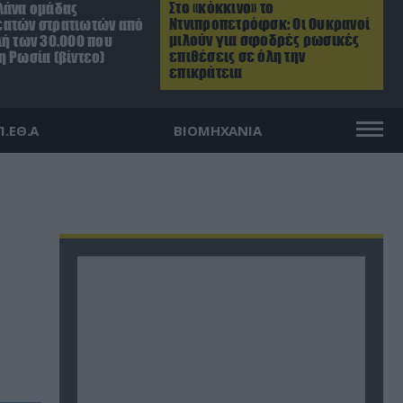
Στο «κόκκινο» το
λάνα ομάδας
Ντνιπροπετρόφσκ: Οι Ουκρανοί
ατών στρατιωτών από
μιλούν για σφοδρές ρωσικές
λή των 30.000 που
επιθέσεις σε όλη την
η Ρωσία (βίντεο)
επικράτεια
Π.ΕΘ.Α
ΒΙΟΜΗΧΑΝΙΑ