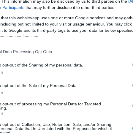
 jet of the Russian air force crashed in Karelia
. This information may also be disclosed by us to third parties on the
IA
Participants
that may further disclose it to other third parties.
immediately after take off:
 that this website/app uses one or more Google services and may gath
 to have came under sabotage by forces of the
including but not limited to your visit or usage behaviour. You may click 
 to Google and its third-party tags to use your data for below specifi
opposition.
ogle consent section.
,000,000 USD.
pic.twitter.com/ShUDCGDttL
l Data Processing Opt Outs
Intel (@astraiaintel)
November 13, 2025
o opt-out of the Sharing of my personal data.
In
ρευνα για να εξακριβωθούν τα αίτια του
o opt-out of the Sale of my Personal Data.
In
ΣΥΝΤΡΙΒΗ
to opt-out of processing my Personal Data for Targeted
ing.
In
Ο ΑΡΘΡΟ
o opt-out of Collection, Use, Retention, Sale, and/or Sharing
ersonal Data that Is Unrelated with the Purposes for which it
lected.