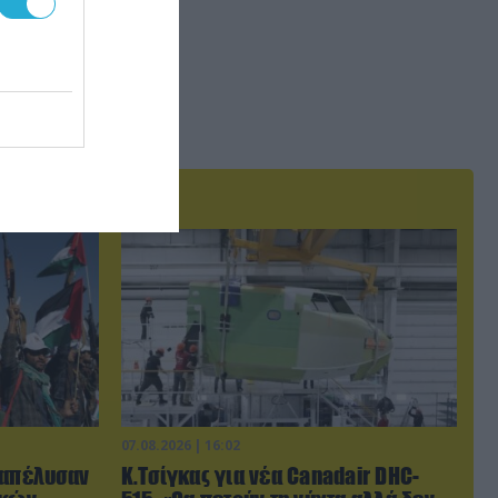
07.08.2026 | 16:02
ξαπέλυσαν
Κ.Τσίγκας για νέα Canadair DHC-