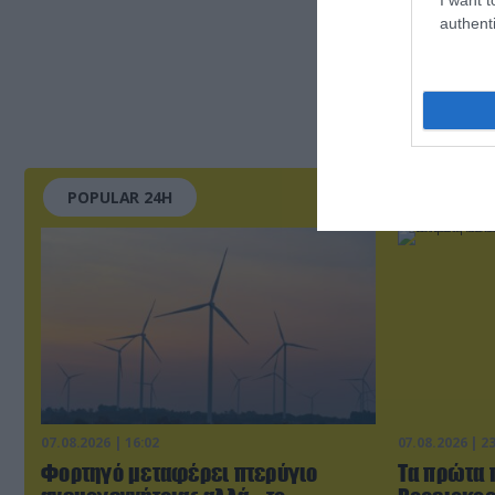
authenti
POPULAR 24H
07.08.2026 | 16:02
07.08.2026 | 2
Φορτηγό μεταφέρει πτερύγιο
Τα πρώτα 