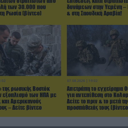
εατών στρατιωτών από
επιθέσεις κατά στρατιωτ
ολή των 30.000 που
δυνάμεων στην Υεμένη –
τη Ρωσία (βίντεο)
& στη Σαουδική Αραβία!
8:02
07.08.2026 | 19:02
» της ρωσικής Βοστόκ
Απετράπη το εγχείρημα 
 εξοπλισμό των ΗΠΑ με
για αντεπίθεση στο Κολομ
 και Αμερικανούς
Δείτε το πριν & το μετά τη
υς – Δείτε βίντεο
προσπάθειάς τους (βίντεο