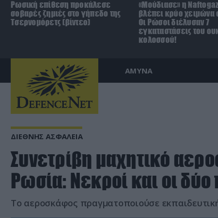
Ρωσική επίθεση προκάλεσε
«Μούδιασε» η Naftoga
σοβαρές ζημιές στο γήπεδο της
βλέπει κρύο χειμώνα σ
Τσερνομόρετς (βίντεο)
Οι Ρώσοι διέλυσαν 7
εγκαταστάσεις του ου
κολοσσού!
ΑΜΥΝΑ
ΔΙΕΘΝΗΣ ΑΣΦΑΛΕΙΑ
Συνετρίβη μαχητικό αερο
Ρωσία: Νεκροί και οι δύο 
Το αεροσκάφος πραγματοποιούσε εκπαιδευτικ