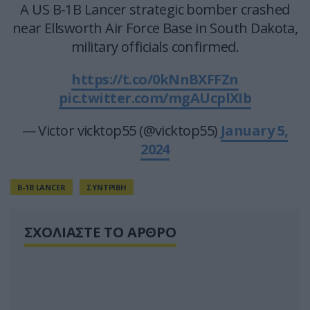
A US B-1B Lancer strategic bomber crashed
near Ellsworth Air Force Base in South Dakota,
military officials confirmed.
https://t.co/0kNnBXFFZn
pic.twitter.com/mgAUcplXIb
— Victor vicktop55 (@vicktop55)
January 5,
2024
Β-1Β LANCER
ΣΥΝΤΡΙΒΗ
ΣΧΟΛΙΑΣΤΕ ΤΟ ΑΡΘΡΟ