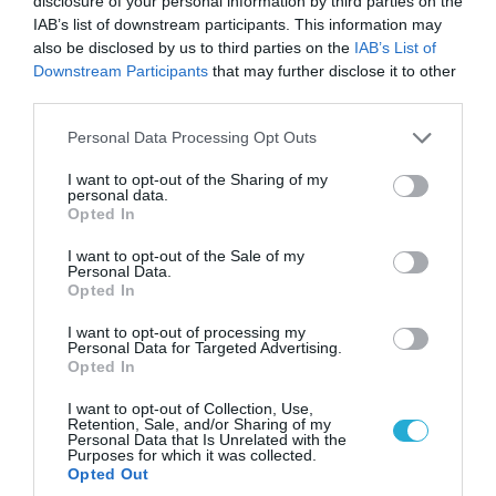
disclosure of your personal information by third parties on the
IAB’s list of downstream participants. This information may
06.08.2026 | 09:03
also be disclosed by us to third parties on the
IAB’s List of
Downstream Participants
that may further disclose it to other
«Οι εντελώς αθώοι»: Η ανάρτηση του Αρκά για
third parties.
τα ζώα που χάθηκαν στις πυρκαγιές της
Αττικής (φωτο)
Please note that this website/app uses one or more Google
Personal Data Processing Opt Outs
services and may gather and store information including but
not limited to your visit or usage behaviour. You may click to
I want to opt-out of the Sharing of my
personal data.
grant or deny consent to Google and its third-party tags to
Opted In
use your data for below specified purposes in below Google
consent section.
I want to opt-out of the Sale of my
Personal Data.
Opted In
I want to opt-out of processing my
Personal Data for Targeted Advertising.
Opted In
I want to opt-out of Collection, Use,
Retention, Sale, and/or Sharing of my
Personal Data that Is Unrelated with the
04.08.2026 | 15:02
Purposes for which it was collected.
Αυτή την ώρα το τελευταίο «αντίο» στον πρώην
Opted Out