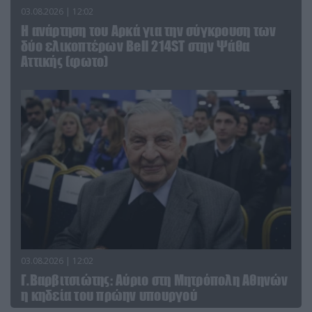
03.08.2026 | 12:02
Η ανάρτηση του Αρκά για την σύγκρουση των
δύο ελικοπτέρων Bell 214ST στην Ψάθα
Αττικής (φωτο)
03.08.2026 | 12:02
Γ.Βαρβιτσιώτης: Aύριο στη Μητρόπολη Αθηνών
η κηδεία του πρώην υπουργού