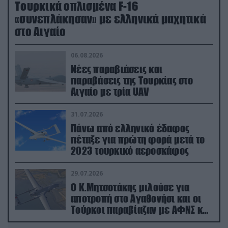
Τουρκικά οπλισμένα F-16
«συνεπλάκησαν» με ελληνικά μαχητικά
στο Αιγαίο
06.08.2026
Νέες παραβιάσεις και
παραβάσεις της Τουρκίας στο
Αιγαίο με τρία UAV
31.07.2026
Πάνω από ελληνικό έδαφος
πέταξε για πρώτη φορά μετά το
2023 τουρκικό αεροσκάφος
29.07.2026
Ο Κ.Μητσοτάκης μιλούσε για
αποτροπή στο Αγαθονήσι και οι
Τούρκοι παραβίαζαν με ΑΦΝΣ και
drone