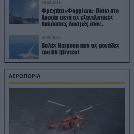
30.06.2026
Φρεγάτα «Φορμίων»: Πίσω στο
Λοριάν μετά τις εξαντλητικές
θαλάσσιες δοκιμές στον
απαιτητικό Βισκαϊκό
25.06.2026
Βολές Harpoon από τις μονάδες
του ΠΝ (βίντεο)
ΑΕΡΟΠΟΡΙΑ