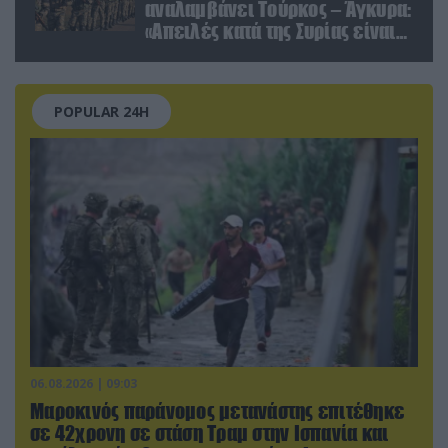
αναλαμβάνει Τούρκος – Άγκυρα:
«Απειλές κατά της Συρίας είναι
σαν να απειλούν εμάς»
POPULAR 24H
06.08.2026 | 09:03
Μαροκινός παράνομος μετανάστης επιτέθηκε
σε 42χρονη σε στάση Τραμ στην Ισπανία και