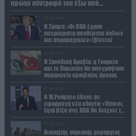
πρώην σύντροφό του έξω από
φαρμακείο (βίντεο)
07.08.2026
Ν.Τραμπ: «Οι ΗΠΑ έχουν
απεριόριστα αποθέματα όπλων
και πυρομαχικών» (βίντεο)
07.08.2026
Η Σαουδική Αραβία, η Τουρκία
και το Πακιστάν θα υπογράψουν
συμφωνία αμοιβαίας άμυνας
07.08.2026
Ο Μ.Ρούμπιο έθεσε σε
εφαρμογή νέα οδηγία: «Όποιος
ζητά βίζα στις ΗΠΑ θα δείχνει τα
social media – Τίποτα κρυφό»
07.08.2026
Διοικητής συριακής μεραρχίας