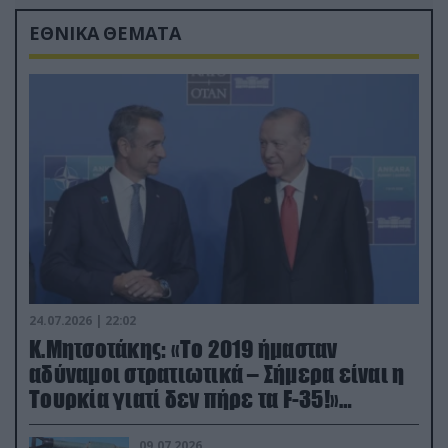
ΕΘΝΙΚΑ ΘΕΜΑΤΑ
24.07.2026 | 22:02
Κ.Μητσοτάκης: «Το 2019 ήμασταν
αδύναμοι στρατιωτικά – Σήμερα είναι η
Τουρκία γιατί δεν πήρε τα F-35!»
(βίντεο)
09.07.2026