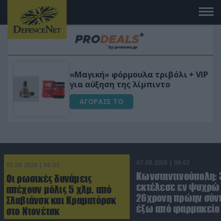
 το
«Μαγική» φόρμουλα τριβόλι + VIP
για αύξηση της λίμπιντο
ΑΓΟΡΑΣΕ ΤΟ
07.08.2026 | 08:02
07.08.2026 | 08:02
Κωνσταντινούπολη:
Οι ρωσικές δυνάμεις
εκτέλεσε εν ψυχρώ 
απέχουν μόλις 5 χλμ. από
26χρονη πρώην σύν
Σλαβιάνσκ και Κραματόρσκ
έξω από φαρμακείο 
στο Ντονέτσκ