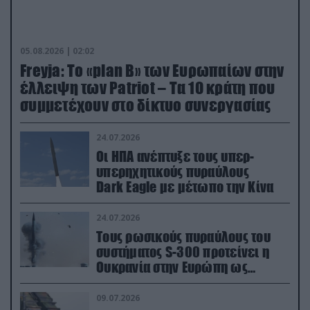
05.08.2026 | 02:02
Freyja: Το «plan Β» των Ευρωπαίων στην
έλλειψη των Patriot – Τα 10 κράτη που
συμμετέχουν στο δίκτυο συνεργασίας
24.07.2026
Οι ΗΠΑ ανέπτυξε τους υπερ-
υπερηχητικούς πυραύλους
Dark Eagle με μέτωπο την Κίνα
24.07.2026
Τους ρωσικούς πυραύλους του
συστήματος S-300 προτείνει η
Ουκρανία στην Ευρώπη ως
αντιβαλλιστικό σύστημα
09.07.2026