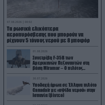
07.08.2026 | 00:02
Τα ρωσικά ελικόπτερα
αεροπυρόσβεσης που μπορούν να
ρίχνουν 5 τόνους νερού με 8 μποφόρ
01.08.2026
Συνετρίβη F-35B των
Αμερικανών Πεζοναυτών στη
βάση Miramar – Ο πιλότος
εκτινάχθηκε εγκαίρως
30.07.2026
Υποδοχή ήρωα σε Έλληνα πιλότο
Canadair με «αψίδα νερού» στην
Ισπανία (βίντεο)