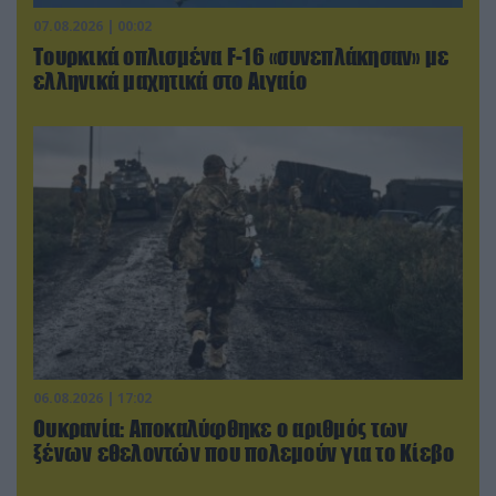
07.08.2026 | 00:02
Τουρκικά οπλισμένα F-16 «συνεπλάκησαν» με
ελληνικά μαχητικά στο Αιγαίο
06.08.2026 | 17:02
Ουκρανία: Αποκαλύφθηκε ο αριθμός των
ξένων εθελοντών που πολεμούν για το Κίεβο