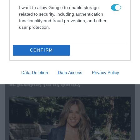
I want to allow Google to enable storage
related to security, including authentication
functionality and fraud prevention, and other
user protection.
CONFIRM
04.08.2026 | 12:02
O διευθυντής του OPEN προσπαθεί να τα
Data Deletion
Data Access
Privacy Policy
«μαζέψει» για τη δημοσιογράφο που γέλασε
σε ρεπορτάζ για τις φωτιές