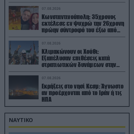
07.08.2026
Κωνσταντινούπολη: 35χρονος
εκτέλεσε εν ψυχρώ την 26χρονη
πρώην σύντροφό του έξω από
φαρμακείο (βίντεο)
07.08.2026
Κλιμακώνουν οι Χούθι:
Eξαπέλυσαν επιθέσεις κατά
στρατιωτικών δυνάμεων στην
Υεμένη – Πλήγματα & στη
Σαουδική Αραβία!
07.08.2026
Εκρήξεις στο νησί Κεσμ: Άγνωστο
αν προέρχονται από το Ιράν ή τις
ΗΠΑ
ΝΑΥΤΙΚΟ