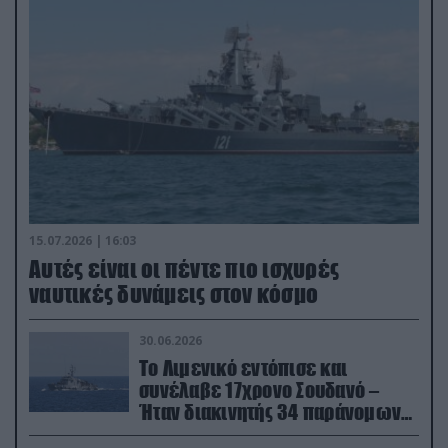
15.07.2026 | 16:03
Aυτές είναι οι πέντε πιο ισχυρές
ναυτικές δυνάμεις στον κόσμο
30.06.2026
Το Λιμενικό εντόπισε και
συνέλαβε 17χρονο Σουδανό –
Ήταν διακινητής 34 παράνομων
μεταναστών