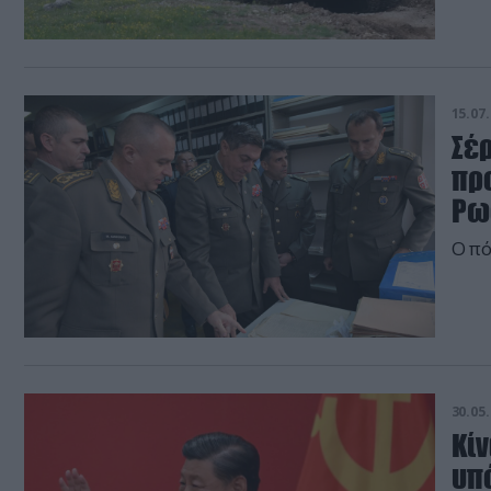
15.07.
Σέρ
πρ
Ρω
Ο πό
30.05.
Κί
υπό