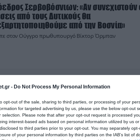
όεδρος Σερβοβόσνιων: «Αν συνεχιστούν 
σεις από τους Δυτικούς θα
εξαρτητοποιηθούμε από την Βοσνία»
ίπε στον Ούγγρο πρωθυπουργό Βίκτορ Όρμπαν
2024 | 21:37
t.gr -
Do Not Process My Personal Information
Σερβία προμηθεύει με Α/Κ πυροβόλα το
RA B52 το Αζερμπαϊτζάν
to opt-out of the sale, sharing to third parties, or processing of your per
formation for targeted advertising by us, please use the below opt-out s
339 εκατ. $ η αξία του συμβολαίου
r selection. Please note that after your opt-out request is processed y
eing interest-based ads based on personal information utilized by us or
disclosed to third parties prior to your opt-out. You may separately opt-
losure of your personal information by third parties on the IAB’s list of