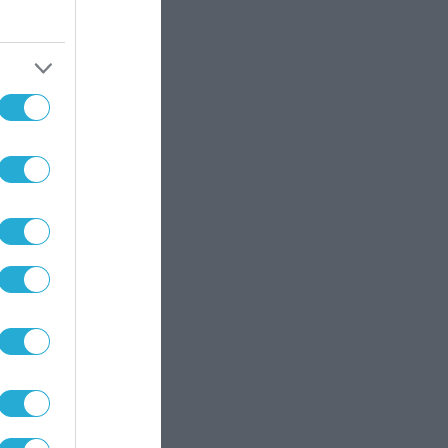
145M
υ