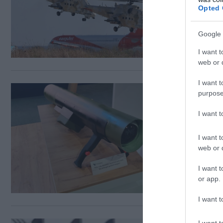
Άγνω
Opted 
Google 
I want t
web or d
I want t
03.10.
purpose
POS
I want 
ήρθ
Jav
I want t
web or d
Μπορ
I want t
or app.
I want t
I want t