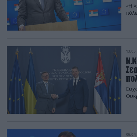
«Η λ
πόλ
13.05.
Ν.
Σερ
πο
Ευχα
Ουκ
06.04.