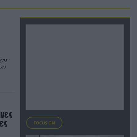
ήνα-
των
ήνες
τες
FOCUS ON