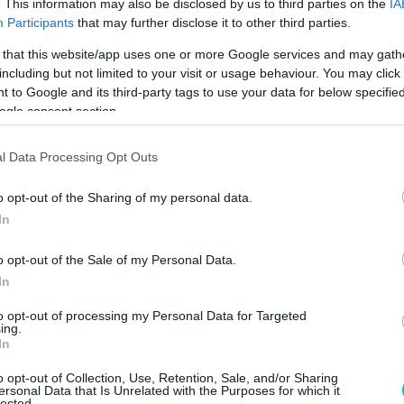
. This information may also be disclosed by us to third parties on the
IA
Participants
that may further disclose it to other third parties.
 that this website/app uses one or more Google services and may gath
including but not limited to your visit or usage behaviour. You may click 
2023 | 22:49
 to Google and its third-party tags to use your data for below specifi
ήματα μάχης Α/Κ πυροβόλα & Α/Τα πύρα
ogle consent section.
 την αμυντική βιομηχανία της Σερβίας σ
EX-23
l Data Processing Opt Outs
 προϊόντα παρουσίασε η Yugoimport
o opt-out of the Sharing of my personal data.
In
o opt-out of the Sale of my Personal Data.
In
to opt-out of processing my Personal Data for Targeted
2023 | 19:20
ing.
In
ίς επιθετικά ελικόπτερα η Κύπρος:
αφέρθηκαν στην Σερβία και τα 11 Mi-35
o opt-out of Collection, Use, Retention, Sale, and/or Sharing
ersonal Data that Is Unrelated with the Purposes for which it
lected.