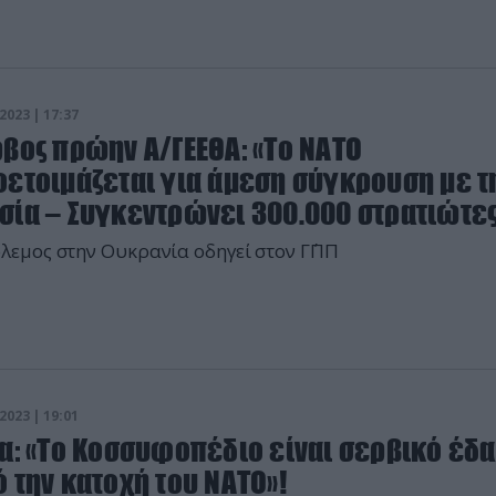
2023 | 17:37
βος πρώην Α/ΓΕΕΘΑ: «Το ΝΑΤΟ
οετοιμάζεται για άμεση σύγκρουση με τ
σία – Συγκεντρώνει 300.000 στρατιώτε
λεμος στην Ουκρανία οδηγεί στον Γ΄ΠΠ
2023 | 19:01
να: «Το Κοσσυφοπέδιο είναι σερβικό έδ
 την κατοχή του ΝΑΤΟ»!