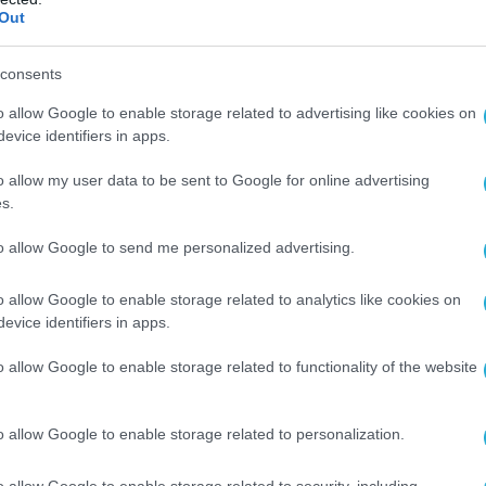
στο πότε θα αρχίσουν οι παραλαβές των 6 ελαφρών H-
Out
consents
o allow Google to enable storage related to advertising like cookies on
evice identifiers in apps.
o allow my user data to be sent to Google for online advertising
2023 | 00:21
s.
 145: Ο νέος σερβικός Α/Τ πύραυλος πο
to allow Google to send me personalized advertising.
ε για να ανταγωνιστεί τον αμερικανικό
elin
o allow Google to enable storage related to analytics like cookies on
evice identifiers in apps.
εί να διατρήσει θωράκιση έως 1.000 χλστ.
o allow Google to enable storage related to functionality of the website
o allow Google to enable storage related to personalization.
o allow Google to enable storage related to security, including