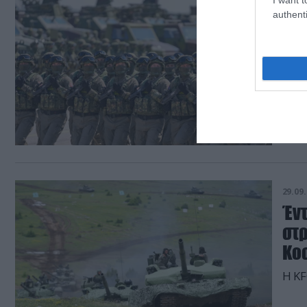
02.10.
authenti
Έρχ
«Ο 
Κο
«Οι 
αποτ
29.09.
Έν
στρ
Κο