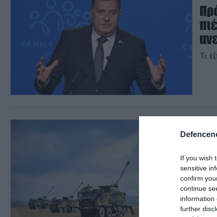
Πρ
πιέ
αν
Τι ε
07.02.
Defencene
Η 
NO
If you wish 
sensitive in
Στα 
confirm you
continue se
information 
further disc