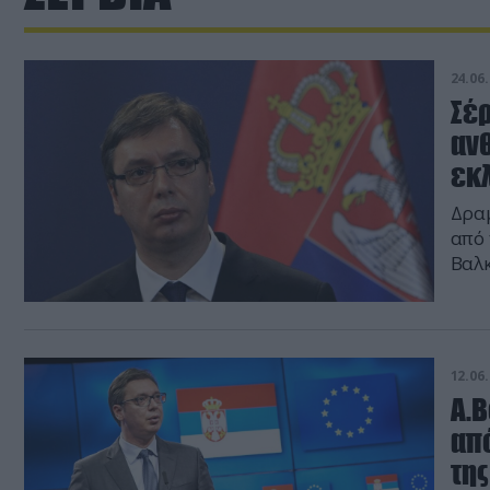
24.06.
Σέρ
ανθ
εκ
Δραμ
από 
Βαλ
12.06.
Α.Β
από
της