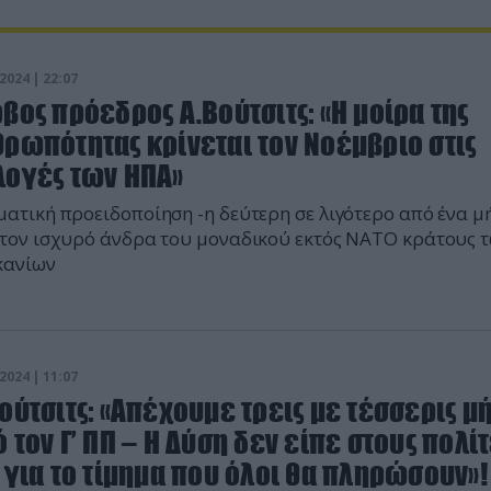
2024 | 22:07
βος πρόεδρος A.Βούτσιτς: «Η μοίρα της
ρωπότητας κρίνεται τον Νοέμβριο στις
λογές των ΗΠΑ»
ατική προειδοποίηση -η δεύτερη σε λιγότερο από ένα μ
τον ισχυρό άνδρα του μοναδικού εκτός ΝΑΤΟ κράτους 
κανίων
2024 | 11:07
ούτσιτς: «Απέχουμε τρεις με τέσσερις μ
 τον Γ’ ΠΠ – Η Δύση δεν είπε στους πολί
 για το τίμημα που όλοι θα πληρώσουν»!