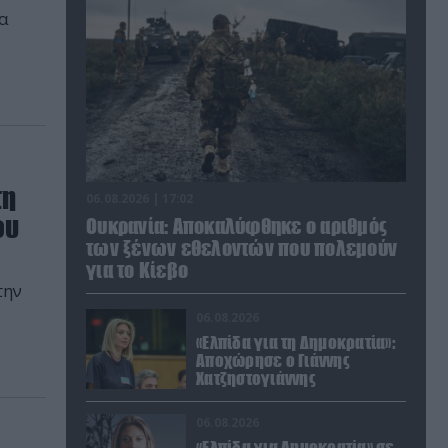
ια
τη
06.08.2026 | 17:02
ου
Ουκρανία: Αποκαλύφθηκε ο αριθμός
των ξένων εθελοντών που πολεμούν
για το Κίεβο
την
06.08.2026
«Ελπίδα για τη Δημοκρατία»:
Αποχώρησε ο Γιάννης
Χατζηστογιάννης
06.08.2026
«Ελπίδα για Δημοκρατία» σε