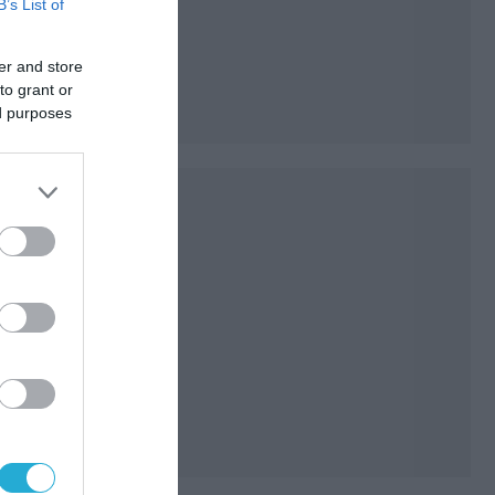
B’s List of
er and store
to grant or
ed purposes
υλοι
την
P